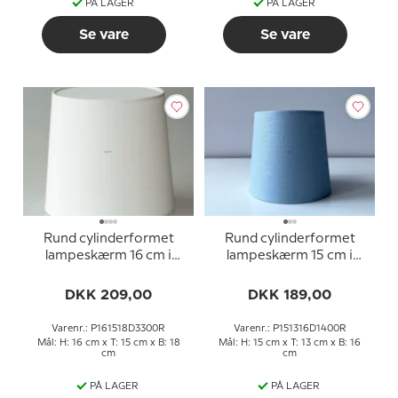
PÅ LAGER
PÅ LAGER
Se vare
Se vare
Rund cylinderformet
Rund cylinderformet
lampeskærm 16 cm i
lampeskærm 15 cm i
højden, hvid chintz stof
højden, blå hør stof
DKK 209,00
DKK 189,00
Varenr.: P161518D3300R
Varenr.: P151316D1400R
Mål: H: 16 cm x T: 15 cm x B: 18
Mål: H: 15 cm x T: 13 cm x B: 16
cm
cm
PÅ LAGER
PÅ LAGER