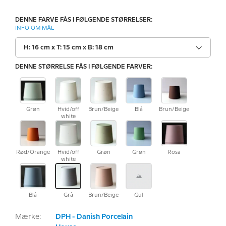
DENNE FARVE FÅS I FØLGENDE STØRRELSER:
INFO OM MÅL
H: 16 cm x T: 15 cm x B: 18 cm
DENNE STØRRELSE FÅS I FØLGENDE FARVER:
Grøn
Hvid/off
Brun/Beige
Blå
Brun/Beige
white
Rød/Orange
Hvid/off
Grøn
Grøn
Rosa
white
Blå
Grå
Brun/Beige
Gul
Mærke:
DPH - Danish Porcelain