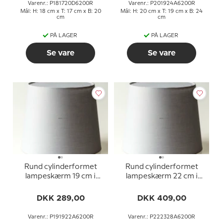
Varenr.: P181720D6200R
Varenr.: P201924A6200R
Mål: H: 18 cm x T: 17 cm x B: 20
Mål: H: 20 cm x T: 19 cm x B: 24
cm
cm
PÅ LAGER
PÅ LAGER
Se vare
Se vare
Rund cylinderformet
Rund cylinderformet
lampeskærm 19 cm i
lampeskærm 22 cm i
højden, grå bomuld stof
højden, grå bomuld stof
DKK 289,00
DKK 409,00
Varenr.: P191922A6200R
Varenr.: P222328A6200R