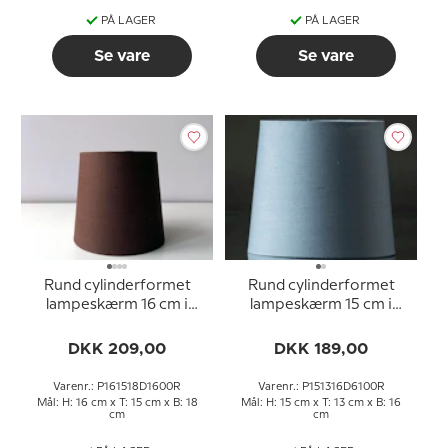
PÅ LAGER
PÅ LAGER
Se vare
Se vare
Rund cylinderformet
Rund cylinderformet
lampeskærm 16 cm i
lampeskærm 15 cm i
højden, brun hør stof
højden, blå hør stof
DKK 209,00
DKK 189,00
Varenr.: P161518D1600R
Varenr.: P151316D6100R
Mål: H: 16 cm x T: 15 cm x B: 18
Mål: H: 15 cm x T: 13 cm x B: 16
cm
cm