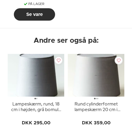
PÅ LAGER
Se vare
Andre ser også på:
Lampeskærm, rund, 18
Rund cylinderformet
cm i højden, grå bomuld
lampeskærm 20 cm i
stof
højden, grå bomuld stof
DKK 295,00
DKK 359,00