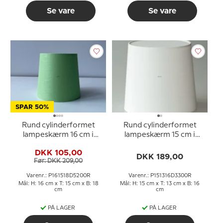
Se vare
Se vare
SPAR 50%
Rund cylinderformet
Rund cylinderformet
lampeskærm 16 cm i
lampeskærm 15 cm i
højden, forårsgrøn hør
højden, hvid chintz stof
DKK 105,00
stof
DKK 189,00
Før: DKK 209,00
Varenr.: P161518D5200R
Varenr.: P151316D3300R
Mål: H: 16 cm x T: 15 cm x B: 18
Mål: H: 15 cm x T: 13 cm x B: 16
cm
cm
PÅ LAGER
PÅ LAGER