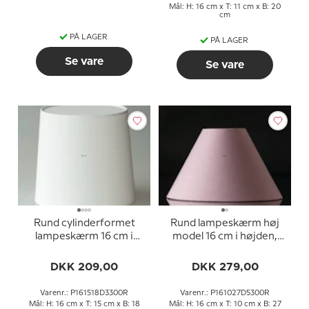
Mål: H: 16 cm x T: 11 cm x B: 20
cm
PÅ LAGER
PÅ LAGER
Se vare
Se vare
Rund cylinderformet
Rund lampeskærm høj
lampeskærm 16 cm i
model 16 cm i højden,
højden, hvid chintz stof
rosa chintz stof
DKK 209,00
DKK 279,00
Varenr.: P161518D3300R
Varenr.: P161027D5300R
Mål: H: 16 cm x T: 15 cm x B: 18
Mål: H: 16 cm x T: 10 cm x B: 27