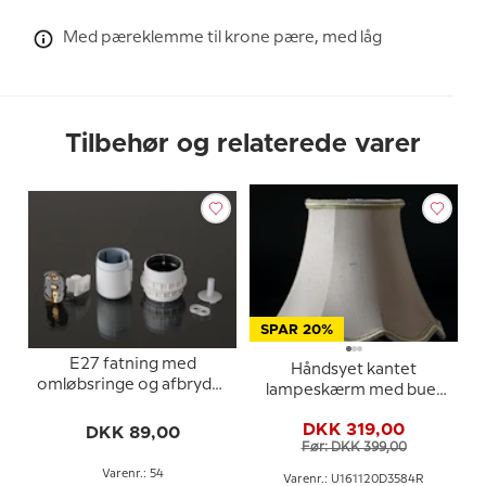
Med pæreklemme til krone pære, med låg
Tilbehør og relaterede varer
SPAR 20%
E27 fatning med
Håndsyet kantet
omløbsringe og afbryder
lampeskærm med buer
(Ø40mm), hvid
16 cm i højden betrukket
DKK 319,00
DKK 89,00
med off white silke
Før: DKK 399,00
Varenr.: 54
Varenr.: U161120D3584R