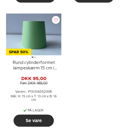
SPAR 50%
Rund cylinderformet
lampeskærm 15 cm i
højden, forårsgrøn hør
DKK 95,00
stof
Før: DKK 189,00
Varenr.: P151316D5200R
Mål: H: 15 cm x T: 13 cm x B: 16
cm
PÅ LAGER
Se vare