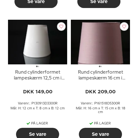
Se vare
Se vare
Rund cylinderformet
Rund cylinderformet
lampeskærm 12,5 cm i
lampeskærm 16 cm i
højden, hvid chintz stof
højden, rosa chintz stof
DKK 149,00
DKK 209,00
Varenr.: P130913D3300R
Varenr.: P161518D5300R
Mål: H: 12 cm x T: 8 cm x B: 12 cm
Mål: H: 16 cm x T: 15 cm x B: 18
cm
PÅ LAGER
PÅ LAGER
Se vare
Se vare