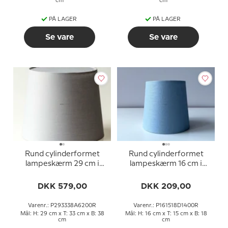
cm
cm
PÅ LAGER
PÅ LAGER
Se vare
Se vare
Rund cylinderformet
Rund cylinderformet
lampeskærm 29 cm i
lampeskærm 16 cm i
højden, grå bomuld stof
højden, blå hør stof
DKK 579,00
DKK 209,00
Varenr.: P293338A6200R
Varenr.: P161518D1400R
Mål: H: 29 cm x T: 33 cm x B: 38
Mål: H: 16 cm x T: 15 cm x B: 18
cm
cm