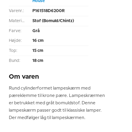
House
Varenr.:
P161518D6200R
Materiale:
Stof (Bomuld/Chintz)
Farve:
Grå
Højde:
16 cm
Top:
15 cm
Bund:
18 cm
Om varen
Rund cylinderformet lampeskærm med
pæreklemme til krone pære. Lampeskrærmen
er betrukket med gråt bomuldstof. Denne
lampeskærm passer godt til klassiske lamper.
Der medfølger låg til lampeskærmen.