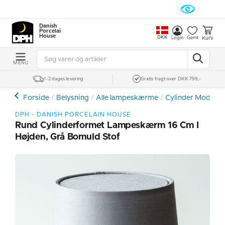
Danish
Porcelain
House
DKK
Kurv
Login
Gemt
MENU
1-2 dages levering
Gratis fragt over DKK 799,-
Forside
Belysning
Alle lampeskærme
Cylinder Model
DPH - DANISH PORCELAIN HOUSE
Rund Cylinderformet Lampeskærm 16 Cm I
Højden, Grå Bomuld Stof