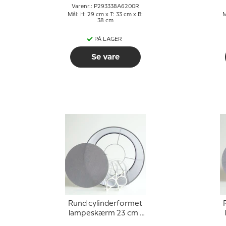
Varenr.: P293338A6200R
Mål: H: 29 cm x T: 33 cm x B:
M
38 cm
PÅ LAGER
Se vare
Rund cylinderformet
lampeskærm 23 cm i
højden, grå bomuld