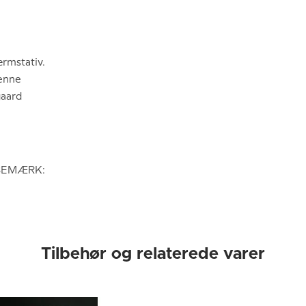
rmstativ.
enne
gaard
- BEMÆRK:
Tilbehør og relaterede varer