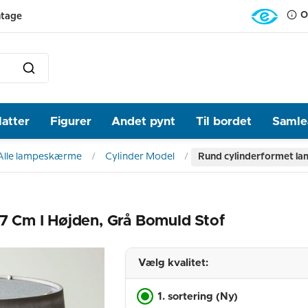
O
ntage
latter
Figurer
Andet pynt
Til bordet
Samlea
Alle lampeskærme
Cylinder Model
Rund cylinderformet la
 Cm I Højden, Grå Bomuld Stof
Vælg kvalitet:
1. sortering (Ny)