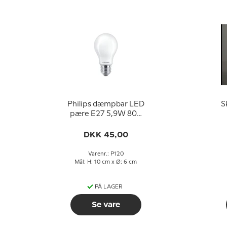
Philips dæmpbar LED
S
pære E27 5,9W 806
lm (svarer til 60 watt)
Varm Hvidt Lys 2200-
DKK 45,00
2700K (15000 timer)
Varenr.: P120
Mål: H: 10 cm x Ø: 6 cm
PÅ LAGER
Se vare