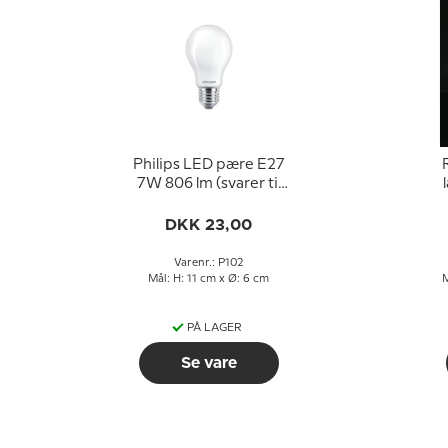
Philips LED pære E27
7W 806 lm (svarer til
60 watt) Varm Hvidt
h
Lys 2700k (15000
DKK 23,00
timer)
Varenr.: P102
Mål: H: 11 cm x Ø: 6 cm
M
PÅ LAGER
Se vare