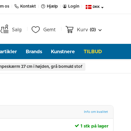
m os
Kontakt
Hjælp
Login
DKK
Salg
Gemt
Kurv
(0)
rtikler
Brands
Kunstnere
TILBUD
mpeskærm 27 cm i højden, grå bomuld stof
Info om kvalitet
1 stk på lager