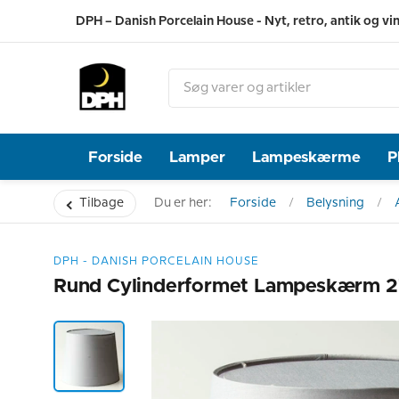
DPH – Danish Porcelain House - Nyt, retro, antik og vi
Forside
Lamper
Lampeskærme
P
Tilbage
Du er her:
Forside
Belysning
DPH - DANISH PORCELAIN HOUSE
Rund Cylinderformet Lampeskærm 27