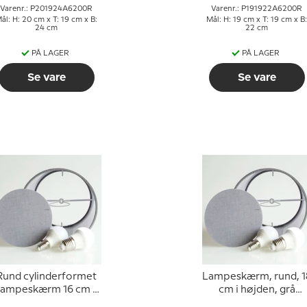
Varenr.: P201924A6200R
Varenr.: P191922A6200R
ål: H: 20 cm x T: 19 cm x B:
Mål: H: 19 cm x T: 19 cm x B:
24 cm
22 cm
PÅ LAGER
PÅ LAGER
Se vare
Se vare
Rund cylinderformet
Lampeskærm, rund, 1
lampeskærm 16 cm i
cm i højden, grå
højden, grå bomuld
bomuld stof