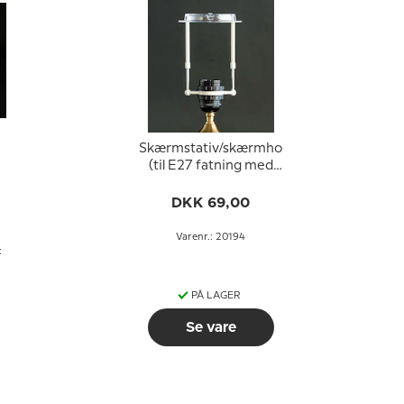
Skærmstativ/skærmholder
(til E27 fatning med
omløbsringe ø40 mm)
DKK 69,00
Varenr.: 20194
:
PÅ LAGER
Se vare