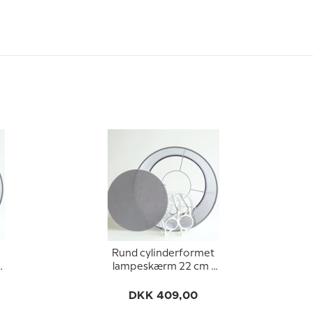
Rund cylinderformet
lampeskærm 22 cm i
højden, grå bomuld
stof
DKK 409,00