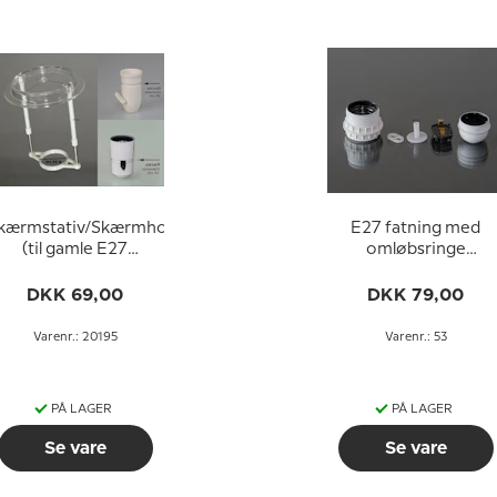
kærmstativ/Skærmholder
E27 fatning med
(til gamle E27
omløbsringe
fatninger UDEN
(Ø40mm), uden
omløbsringe - ø34
afbryder, hvid
DKK 69,00
DKK 79,00
mm)
Varenr.: 20195
Varenr.: 53
PÅ LAGER
PÅ LAGER
Se vare
Se vare