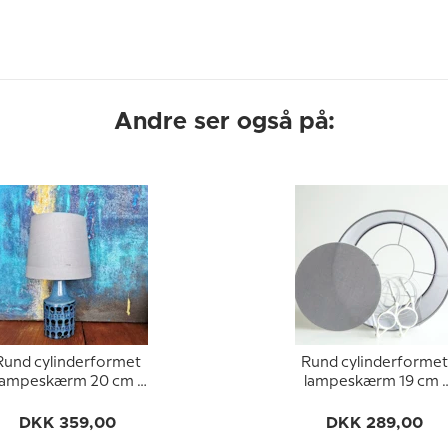
Andre ser også på:
Rund cylinderformet
Rund cylinderformet
lampeskærm 20 cm i
lampeskærm 19 cm i
højden, grå bomuld
højden, grå bomuld
stof
stof
DKK 359,00
DKK 289,00