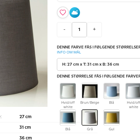
-
+
DENNE FARVE FÅS I FØLGENDE STØRRELSER
INFO OM MÅL
H: 27 cm x T: 31 cm x B: 36 cm
DENNE STØRRELSE FÅS I FØLGENDE FARVER
Hvid/off
Brun/Beige
Blå
Hvid/of
white
white
:
27 cm
31 cm
Blå
Grå
Gul
:
36 cm