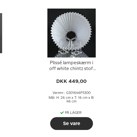
Plissé lampeskærm i
off white chintz stof,
sidelængde 30cm
DKK 449,00
Varenr.: G301646P3300
Mål: H: 26 cm x T: 16 cm x B:
46 cm
PÅ LAGER
Se vare