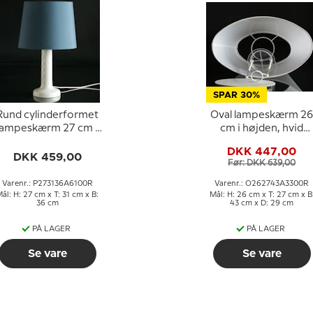
SPAR 30%
Rund cylinderformet
Oval lampeskærm 26
lampeskærm 27 cm i
cm i højden, hvid
øjden, blå chintz stof
chintz stof
DKK 447,00
DKK 459,00
Før: DKK 639,00
Varenr.: P273136A6100R
Varenr.: O262743A3300R
ål: H: 27 cm x T: 31 cm x B:
Mål: H: 26 cm x T: 27 cm x B
36 cm
43 cm x D: 29 cm
PÅ LAGER
PÅ LAGER
Se vare
Se vare