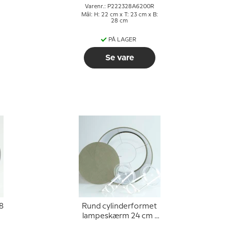
Varenr.: P222328A6200R
Mål: H: 22 cm x T: 23 cm x B:
28 cm
PÅ LAGER
Se vare
8
Rund cylinderformet
lampeskærm 24 cm i
højden, olivengrøn