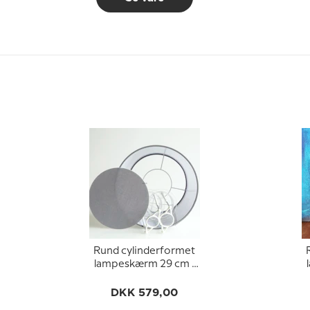
Rund cylinderformet
lampeskærm 29 cm i
højden, grå bomuld
stof
DKK 579,00