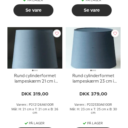
PÅ LAGER
PÅ LAGER
Se vare
Se vare
Rund cylinderformet
Rund cylinderformet
lampeskærm 21 cm i
lampeskærm 23 cm i
højden, blå chintz stof
højden, blå chintz stof
DKK 319,00
DKK 379,00
Varenr.: P212126A6100R
Varenr.: P232530A6100R
Mål: H: 21 cm x T: 21 cm x B: 26
Mål: H: 23 cm x T: 25 cm x B: 30
cm
cm
PÅ LAGER
PÅ LAGER