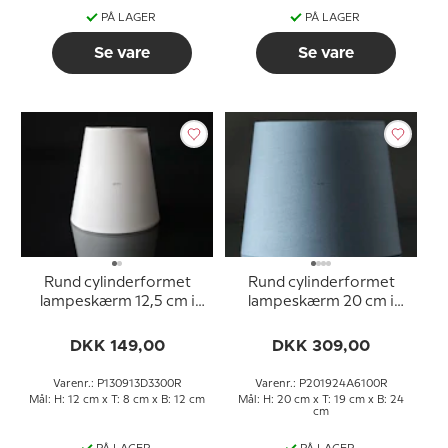
PÅ LAGER
PÅ LAGER
Se vare
Se vare
Rund cylinderformet
Rund cylinderformet
lampeskærm 12,5 cm i
lampeskærm 20 cm i
højden, hvid chintz stof
højden, blå chintz stof
DKK 149,00
DKK 309,00
Varenr.: P130913D3300R
Varenr.: P201924A6100R
Mål: H: 12 cm x T: 8 cm x B: 12 cm
Mål: H: 20 cm x T: 19 cm x B: 24
cm