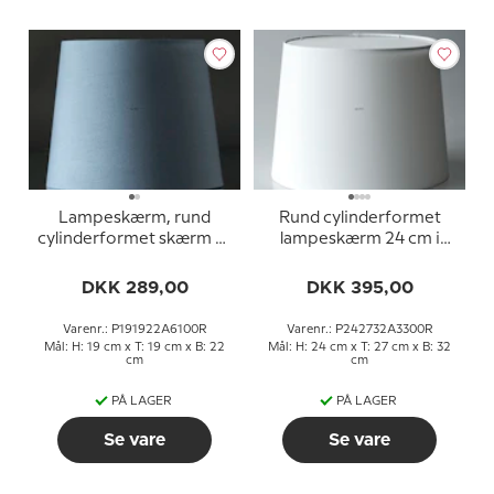
Lampeskærm, rund
Rund cylinderformet
cylinderformet skærm 19
lampeskærm 24 cm i
cm i højden, blå chintz
højden, hvid chintz stof
stof
DKK 289,00
DKK 395,00
Varenr.: P191922A6100R
Varenr.: P242732A3300R
Mål: H: 19 cm x T: 19 cm x B: 22
Mål: H: 24 cm x T: 27 cm x B: 32
cm
cm
PÅ LAGER
PÅ LAGER
Se vare
Se vare