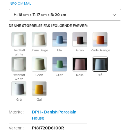
INFO OM MÅL
H: 18 cm x T: 17 cm x B: 20 cm
DENNE STØRRELSE FÅS I FØLGENDE FARVER:
Hvid/off
Brun/Beige
Blå
Grøn
Rød/Orange
white
Hvid/off
Grøn
Grøn
Rosa
Blå
white
Grå
Gul
Mærke:
DPH - Danish Porcelain
House
Varenr.:
P181720D6100R