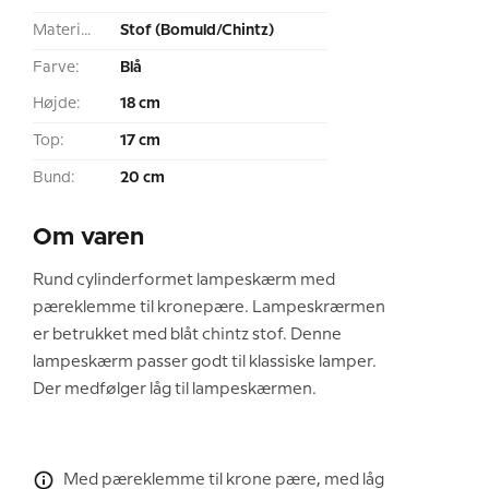
Materiale:
Stof (Bomuld/Chintz)
Farve:
Blå
Højde:
18 cm
Top:
17 cm
Bund:
20 cm
Om varen
Rund cylinderformet lampeskærm med
pæreklemme til kronepære. Lampeskrærmen
er betrukket med blåt chintz stof. Denne
lampeskærm passer godt til klassiske lamper.
Der medfølger låg til lampeskærmen.
Med pæreklemme til krone pære, med låg