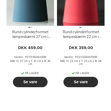
Rund cylinderformet
Rund cylinderformet
lampeskærm 27 cm i
lampeskærm 22 cm i
højden, blå chintz stof
højden, rød chintz stof
DKK 459,00
DKK 359,00
Varenr.: P273136A6100R
Varenr.: P222328A5700R
Mål: H: 27 cm x T: 31 cm x B: 36
Mål: H: 22 cm x T: 23 cm x B: 28
cm
cm
PÅ LAGER
PÅ LAGER
Se vare
Se vare