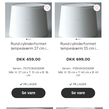
Rund cylinderformet
Rund cylinderformet
lampeskærm 27 cm i
lampeskærm 35 cm i
højden, hvid chintz stof
højden, hvid chintz stof
DKK 459,00
DKK 699,00
Varenr.: P273136A3300R
Varenr.: P354045A3300R
Mål: H: 27 cm x T: 31 cm x B: 36
Mål: H: 35 cm x T: 40 cm x B: 45
cm
cm
PÅ LAGER
PÅ LAGER
Se vare
Se vare