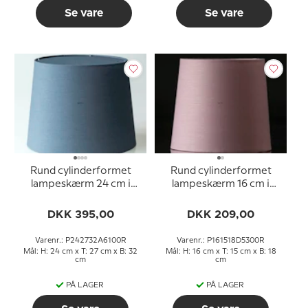
Se vare
Se vare
Rund cylinderformet
Rund cylinderformet
lampeskærm 24 cm i
lampeskærm 16 cm i
højden, blå chintz stof
højden, rosa chintz stof
DKK 395,00
DKK 209,00
Varenr.: P242732A6100R
Varenr.: P161518D5300R
Mål: H: 24 cm x T: 27 cm x B: 32
Mål: H: 16 cm x T: 15 cm x B: 18
cm
cm
PÅ LAGER
PÅ LAGER