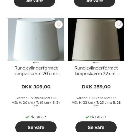
Se vare
Se vare
Rund cylinderformet
Rund cylinderformet
lampeskærm 20 cm i
lampeskærm 22 cm i
højden, hvid chintz stof
højden, hvid chintz stof
DKK 309,00
DKK 359,00
Varenr.: P201924A3300R
Varenr.: P222328A3300R
Mål: H: 20 cm x T: 19 cm x B: 24
Mål: H: 22 cm x T: 23 cm x B: 28
cm
cm
PÅ LAGER
PÅ LAGER
Se vare
Se vare