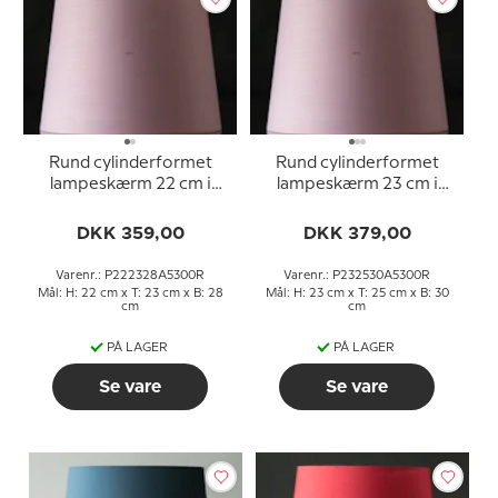
Rund cylinderformet
Rund cylinderformet
lampeskærm 22 cm i
lampeskærm 23 cm i
højden, rosa chintz stof
højden, rosa chintz stof
DKK 359,00
DKK 379,00
Varenr.: P222328A5300R
Varenr.: P232530A5300R
Mål: H: 22 cm x T: 23 cm x B: 28
Mål: H: 23 cm x T: 25 cm x B: 30
cm
cm
PÅ LAGER
PÅ LAGER
Se vare
Se vare