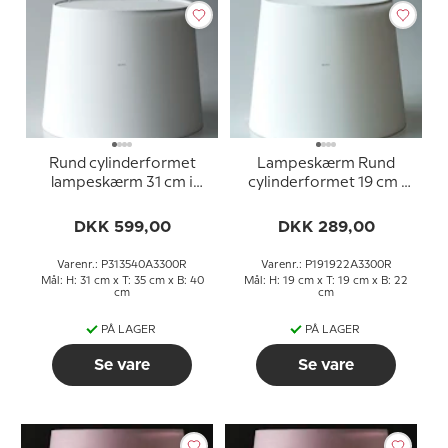
Rund cylinderformet
Lampeskærm Rund
lampeskærm 31 cm i
cylinderformet 19 cm i
højden, hvid chintz stof
højden, hvid chintz stof
DKK 599,00
DKK 289,00
Varenr.: P313540A3300R
Varenr.: P191922A3300R
Mål: H: 31 cm x T: 35 cm x B: 40
Mål: H: 19 cm x T: 19 cm x B: 22
cm
cm
PÅ LAGER
PÅ LAGER
Se vare
Se vare