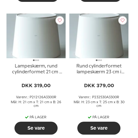
Lampeskærm, rund
Rund cylinderformet
cylinderformet 21 cm i
lampeskærm 23 cm i
højden, hvid chintz stof
højden, hvid chintz stof
DKK 319,00
DKK 379,00
Varenr.: P212126A3300R
Varenr.: P232530A3300R
Mål: H: 21 cm x T: 21 cm x B: 26
Mål: H: 23 cm x T: 25 cm x B: 30
cm
cm
PÅ LAGER
PÅ LAGER
Se vare
Se vare