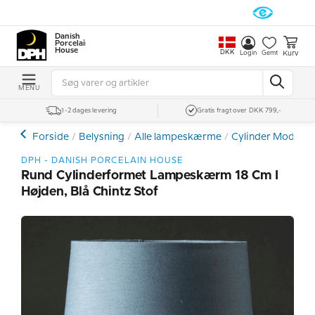
Danish
Porcelain
House
DKK
Kurv
Login
Gemt
MENU
1-2 dages levering
Gratis fragt over DKK 799,-
Forside
Belysning
Alle lampeskærme
Cylinder Model
DPH - DANISH PORCELAIN HOUSE
Rund Cylinderformet Lampeskærm 18 Cm I
Højden, Blå Chintz Stof