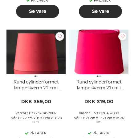
PÅ LAGER
PÅ LAGER
Se vare
Se vare
Rund cylinderformet
Rund cylinderformet
lampeskærm 22 cm i
lampeskærm 21 cm i
højden, rød chintz stof
højden, rød chintz stof
DKK 359,00
DKK 319,00
Varenr.: P222328A5700R
Varenr.: P212126A5700R
Mål: H: 22 cm x T: 23 cm x B: 28
Mål: H: 21 cm x T: 21 cm x B: 26
cm
cm
PÅ LAGER
PÅ LAGER