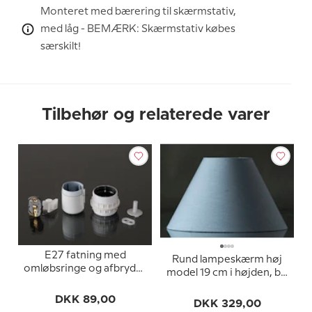
Monteret med bærering til skærmstativ,
med låg - BEMÆRK: Skærmstativ købes
særskilt!
Tilbehør og relaterede varer
E27 fatning med
Rund lampeskærm høj
omløbsringe og afbryder
model 19 cm i højden, blå
(Ø40mm), hvid
chintz stof
DKK 89,00
DKK 329,00