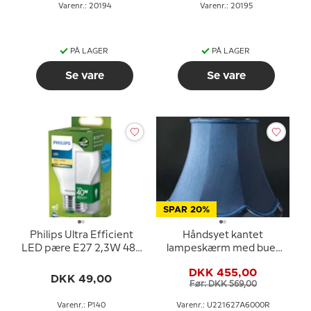
Varenr.: 20194
Varenr.: 20195
PÅ LAGER
PÅ LAGER
Se vare
Se vare
SPAR 20%
Philips Ultra Efficient
Håndsyet kantet
LED pære E27 2,3W 485
lampeskærm med buer
lm (svarer til 40 watt)
22 cm i højden, mørke
DKK 455,00
Varm Hvidt Lys 2700k
blå silke stof
DKK 49,00
Før: DKK 569,00
50000 timer)
Varenr.: P140
Varenr.: U221627A6000R