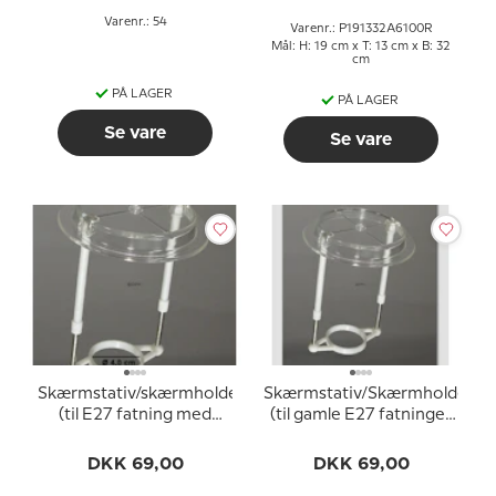
Varenr.: 54
Varenr.: P191332A6100R
Mål: H: 19 cm x T: 13 cm x B: 32
cm
PÅ LAGER
PÅ LAGER
Se vare
Se vare
Skærmstativ/skærmholder
Skærmstativ/Skærmholder
(til E27 fatning med
(til gamle E27 fatninger
omløbsringe ø40 mm)
UDEN omløbsringe -
ø34 mm)
DKK 69,00
DKK 69,00