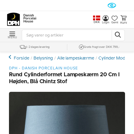
Danish
Porcelain
House
DKK
Kurv
Login
Gemt
MENU
1-2 dages levering
Gratis fragt over DKK 799,-
Forside
Belysning
Alle lampeskærme
Cylinder Model
DPH - DANISH PORCELAIN HOUSE
Rund Cylinderformet Lampeskærm 20 Cm I
Højden, Blå Chintz Stof