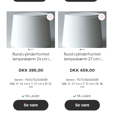
Rund cylinderformet
Rund cylinderformet
lampeskærm 24 cm i
lampeskærm 27 cm i
højden, hvid chintz stof
højden, hvid chintz stof
DKK 395,00
DKK 459,00
Varenr.: P242732A3300R
Varenr.: P273136A3300R
Mål: H: 24 cm x T: 27 cm x B: 32
Mål: H: 27 cm x T: 31 cm x B: 36
cm
cm
PÅ LAGER
PÅ LAGER
Se vare
Se vare