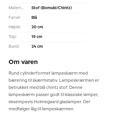
Materiale:
Stof (Bomuld/Chintz)
Farve:
Blå
Højde:
20 cm
Top:
19 cm
Bund:
24 cm
Om varen
Rund cylinderformet lampeskærm med
bærering til skærmstativ. Lampeskrærmen er
betrukket med blå chintz stof. Denne
lampeskærm passer godt til klassiske lamper,
eksempevis Holmegaard glaslamper. Der
medfølger låg til lampeskærmen.