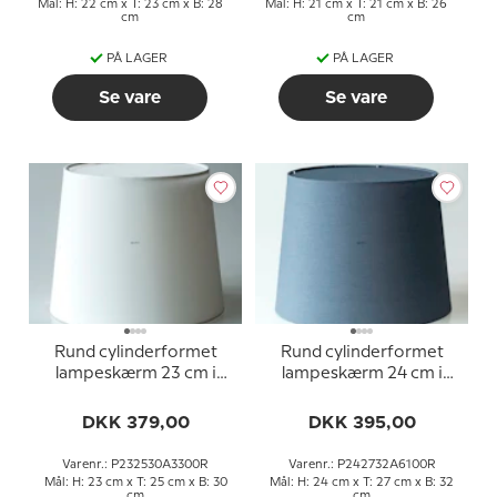
Mål: H: 22 cm x T: 23 cm x B: 28
Mål: H: 21 cm x T: 21 cm x B: 26
cm
cm
PÅ LAGER
PÅ LAGER
Se vare
Se vare
Rund cylinderformet
Rund cylinderformet
lampeskærm 23 cm i
lampeskærm 24 cm i
højden, hvid chintz stof
højden, blå chintz stof
DKK 379,00
DKK 395,00
Varenr.: P232530A3300R
Varenr.: P242732A6100R
Mål: H: 23 cm x T: 25 cm x B: 30
Mål: H: 24 cm x T: 27 cm x B: 32
cm
cm