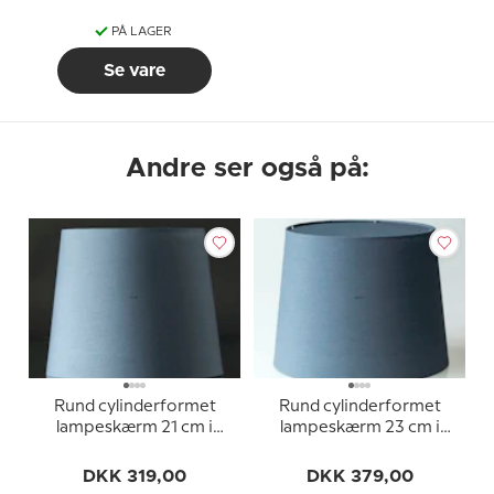
PÅ LAGER
Se vare
Andre ser også på:
Rund cylinderformet
Rund cylinderformet
lampeskærm 21 cm i
lampeskærm 23 cm i
højden, blå chintz stof
højden, blå chintz stof
DKK 319,00
DKK 379,00