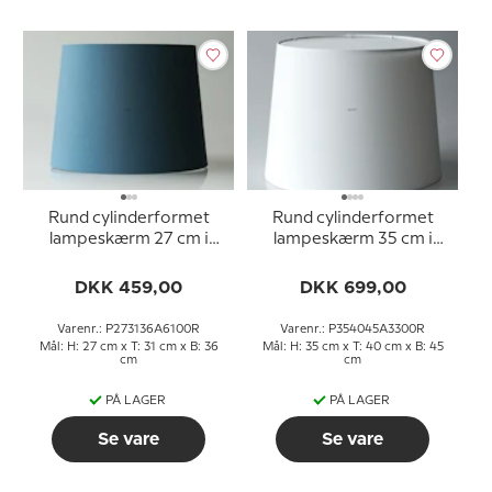
Rund cylinderformet
Rund cylinderformet
lampeskærm 27 cm i
lampeskærm 35 cm i
højden, blå chintz stof
højden, hvid chintz stof
DKK 459,00
DKK 699,00
Varenr.: P273136A6100R
Varenr.: P354045A3300R
Mål: H: 27 cm x T: 31 cm x B: 36
Mål: H: 35 cm x T: 40 cm x B: 45
cm
cm
PÅ LAGER
PÅ LAGER
Se vare
Se vare