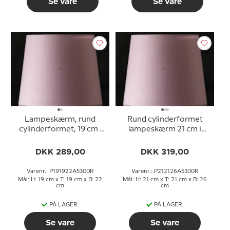
Se vare
Se vare
Lampeskærm, rund
Rund cylinderformet
cylinderformet, 19 cm i
lampeskærm 21 cm i
højden, rosa chintz stof
højden, rosa chintz stof
DKK 289,00
DKK 319,00
Varenr.: P191922A5300R
Varenr.: P212126A5300R
Mål: H: 19 cm x T: 19 cm x B: 22
Mål: H: 21 cm x T: 21 cm x B: 26
cm
cm
PÅ LAGER
PÅ LAGER
Se vare
Se vare