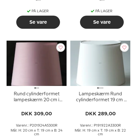
PÅ LAGER
PÅ LAGER
Se vare
Se vare
Rund cylinderformet
Lampeskærm Rund
lampeskærm 20 cm i
cylinderformet 19 cm i
højden, rosa chintz stof
højden, hvid chintz stof
DKK 309,00
DKK 289,00
Varenr.: P201924A5300R
Varenr.: P191922A3300R
Mål: H: 20 cm x T: 19 cm x B: 24
Mål: H: 19 cm x T: 19 cm x B: 22
cm
cm