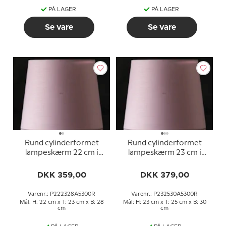
PÅ LAGER
PÅ LAGER
Se vare
Se vare
Rund cylinderformet
Rund cylinderformet
lampeskærm 22 cm i
lampeskærm 23 cm i
højden, rosa chintz stof
højden, rosa chintz stof
DKK 359,00
DKK 379,00
Varenr.: P222328A5300R
Varenr.: P232530A5300R
Mål: H: 22 cm x T: 23 cm x B: 28
Mål: H: 23 cm x T: 25 cm x B: 30
cm
cm