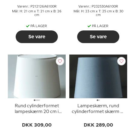
Varenr.: P212126A6100R
Varenr.: P232530A6100R
Mål: H: 21 cm x T: 21 cm x B: 26
Mål: H: 23 cm x T: 25 cm x B: 30
cm
cm
PÅ LAGER
PÅ LAGER
Se vare
Se vare
Rund cylinderformet
Lampeskærm, rund
lampeskærm 20 cm i
cylinderformet skærm 19
højden, hvid chintz stof
cm i højden, blå chintz
stof
DKK 309,00
DKK 289,00