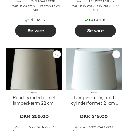
Varenr.: P201924A3300R
Varenr.: P191922A6100R
Mål: H: 20 cm x T: 19 cm x B: 24
Mål: H: 19 cm x T: 19 cm x B: 22
cm
cm
PÅ LAGER
PÅ LAGER
Se vare
Se vare
Rund cylinderformet
Lampeskærm, rund
lampeskærm 22 cm i
cylinderformet 21 cm i
højden, hvid chintz stof
højden, hvid chintz stof
DKK 359,00
DKK 319,00
Varenr.: P222328A3300R
Varenr.: P212126A3300R