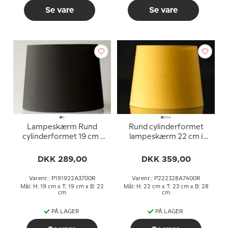
Se vare
Se vare
Lampeskærm Rund
Rund cylinderformet
cylinderformet 19 cm i
lampeskærm 22 cm i
højden, sort chintz stof
højden, gul chintz stof
DKK 289,00
DKK 359,00
Varenr.: P191922A3700R
Varenr.: P222328A7400R
Mål: H: 19 cm x T: 19 cm x B: 22
Mål: H: 22 cm x T: 23 cm x B: 28
cm
cm
PÅ LAGER
PÅ LAGER