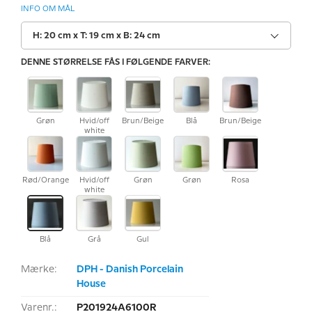
INFO OM MÅL
H: 20 cm x T: 19 cm x B: 24 cm
DENNE STØRRELSE FÅS I FØLGENDE FARVER:
Grøn
Hvid/off
Brun/Beige
Blå
Brun/Beige
white
Rød/Orange
Hvid/off
Grøn
Grøn
Rosa
white
Blå
Grå
Gul
Mærke:
DPH - Danish Porcelain
House
Varenr.:
P201924A6100R