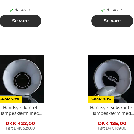
PÅ LAGER
PÅ LAGER
Se vare
Se vare
SPAR 20%
SPAR 20%
Håndsyet kantet
Håndsyet sekskantet
lampeskærm med
lampeskærm med
buer 20 cm i højden,
buer 12 cm i højden,
DKK 423,00
DKK 135,00
lys blå silke stof
mørk blå silke stof
Før: DKK 529,00
Før: DKK 169,00