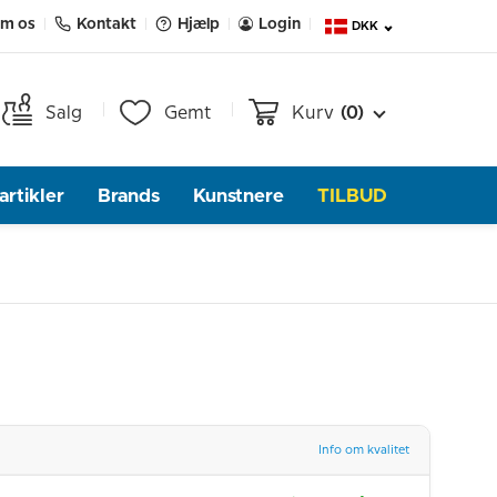
m os
Kontakt
Hjælp
Login
DKK
Salg
Gemt
Kurv
(0)
rtikler
Brands
Kunstnere
TILBUD
Info om kvalitet