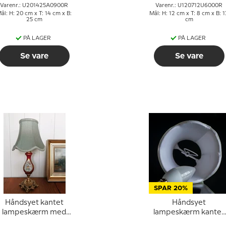
Varenr.: U201425A0900R
Varenr.: U120712U6000R
ål: H: 20 cm x T: 14 cm x B:
Mål: H: 12 cm x T: 8 cm x B: 1
25 cm
cm
PÅ LAGER
PÅ LAGER
Se vare
Se vare
SPAR 20%
Håndsyet kantet
Håndsyet
lampeskærm med
lampeskærm kantet
buer 18 cm i højden,
med buer 12 cm i