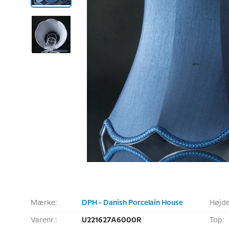
Mærke:
DPH - Danish Porcelain House
Højde
Varenr.:
U221627A6000R
Top: