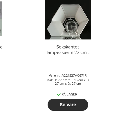
older
Sekskantet
lampeskærm 22 cm i
højden, hvid silke
Varenr.: A221527A0671R
Mål: H: 22 cm x T: 15 cm x B:
27 cm x D: 27 cm
PÅ LAGER
Se vare