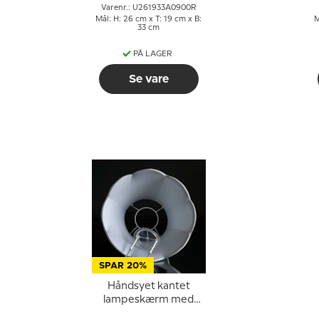
Varenr.: U261933A0900R
Mål: H: 26 cm x T: 19 cm x B:
M
33 cm
PÅ LAGER
Se vare
SPAR 20%
Håndsyet kantet
lampeskærm med
buer 20 cm i højden,