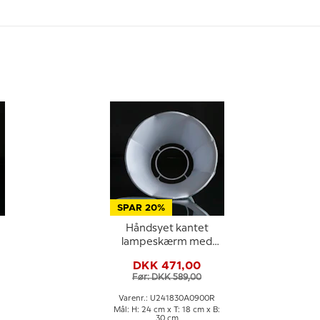
SPAR 20%
Håndsyet kantet
lampeskærm med
buer 24 cm i højden,
DKK 471,00
lys blå silke stof
Før: DKK 589,00
Varenr.: U241830A0900R
:
Mål: H: 24 cm x T: 18 cm x B:
30 cm