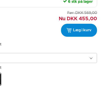
6 stk på lager
Før:
DKK
569,00
Nu
DKK
455,00
Læg i kurv
:
: