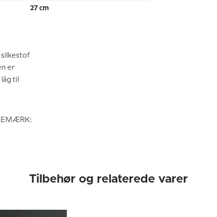
:
27 cm
ilkestof
n er
åg til
- BEMÆRK:
Tilbehør og relaterede varer