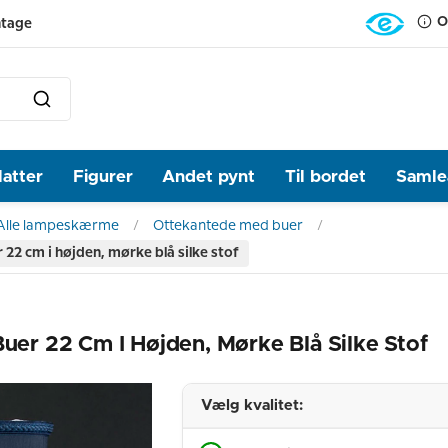
O
ntage
latter
Figurer
Andet pynt
Til bordet
Samlea
Alle lampeskærme
Ottekantede med buer
2 cm i højden, mørke blå silke stof
r 22 Cm I Højden, Mørke Blå Silke Stof
Vælg kvalitet: