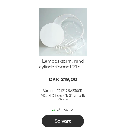
Lampeskærm, rund
cylinderformet 21 cm i
højden, hvid chintz
stof
DKK 319,00
Varenr.: P212126A3300R
Mål: H: 21 cm x T: 21 cm x B:
26 cm
PÅ LAGER
Se vare