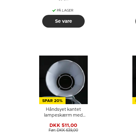
PÅ LAGER
Se vare
SPAR 20%
Håndsyet kantet
lampeskærm med
buer 26 cm i højden,
DKK 511,00
lys blå silke stof
Før: DKK 639,00