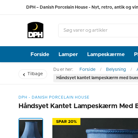
DPH – Danish Porcelain House - Nyt, retro, antik og vi
Forside
Lamper
Lampeskærme
P
Du er her:
Forside
Belysning
Tilbage
Håndsyet kantet lampeskærm med buer 2
DPH - DANISH PORCELAIN HOUSE
Håndsyet Kantet Lampeskærm Med Bue
SPAR 20%