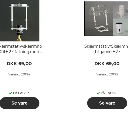
kærmstativ/skærmholder
Skærmstativ/Skærmh
(til E27 fatning med
(til gamle E27
mløbsringe ø40 mm)
fatninger UDEN
omløbsringe - ø34
DKK 69,00
DKK 69,00
mm)
Varenr.: 20194
Varenr.: 20195
PÅ LAGER
PÅ LAGER
Se vare
Se vare