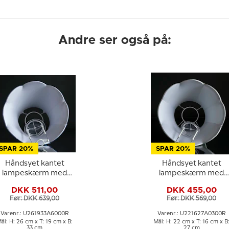
Andre ser også på:
SPAR 20%
SPAR 20%
Håndsyet kantet
Håndsyet kantet
lampeskærm med
lampeskærm med
buer 26 cm i højden,
buer 22 cm i højden,
DKK 511,00
DKK 455,00
mørk blå silke stof
lys grøn silke stof
Før: DKK 639,00
Før: DKK 569,00
Varenr.: U261933A6000R
Varenr.: U221627A0300R
ål: H: 26 cm x T: 19 cm x B:
Mål: H: 22 cm x T: 16 cm x B
33 cm
27 cm