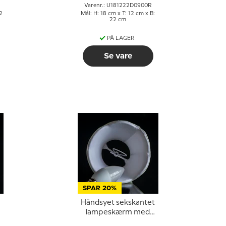
Varenr.: U181222D0900R
2
Mål: H: 18 cm x T: 12 cm x B:
22 cm
PÅ LAGER
Se vare
SPAR 20%
Håndsyet sekskantet
lampeskærm med
buer 12 cm i højden,