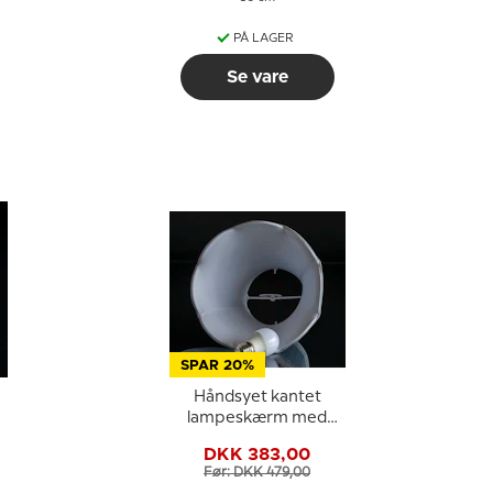
PÅ LAGER
Se vare
SPAR 20%
Håndsyet kantet
lampeskærm med
buer 18 cm i højden,
DKK 383,00
lys blå silke stof
Før: DKK 479,00