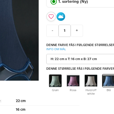
1. sortering (Ny)
-
+
DENNE FARVE FÅS I FØLGENDE STØRRELSER
INFO OM MÅL
H: 22 cm x T: 16 cm x B: 27 cm
DENNE STØRRELSE FÅS I FØLGENDE FARVER
Grøn
Rosa
Hvid/off
Blå
white
:
22 cm
16 cm