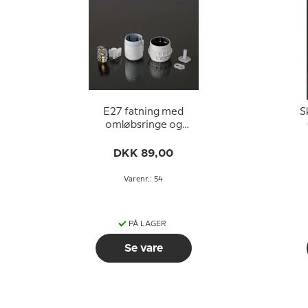
E27 fatning med
S
omløbsringe og
afbryder (Ø40mm),
o
hvid
DKK 89,00
Varenr.: 54
PÅ LAGER
Se vare