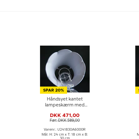
SPAR 20%
Håndsyet kantet
lampeskærm med
buer 24 cm i højden,
DKK 471,00
mørk blå silke stof
Før: DKK 589,00
Varenr.: U241830A6000R
Mål: H: 24 cm x T: 18 cm x B:
M
30 cm