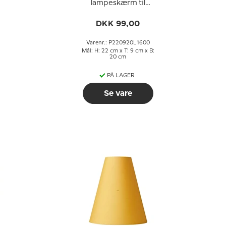
lampeskærm til
læselampe 22 cm i
g
højden til E27 fatning
DKK 99,00
med gevind og
omløbsringe
Varenr.: P220920L1600
Mål: H: 22 cm x T: 9 cm x B:
20 cm
PÅ LAGER
Se vare