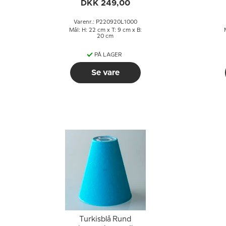
højden til E27 fatning
h
DKK 249,00
med gevind og
omløbsringe
Varenr.: P220920L1000
Mål: H: 22 cm x T: 9 cm x B:
20 cm
PÅ LAGER
Se vare
Turkisblå Rund