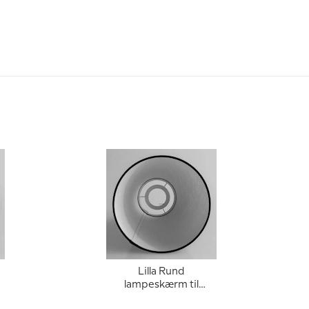
Lilla Rund
lampeskærm til
læselampe 22 cm i