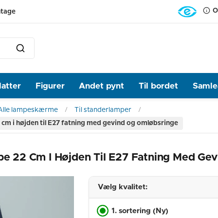
O
ntage
latter
Figurer
Andet pynt
Til bordet
Samlea
Alle lampeskærme
Til standerlamper
cm i højden til E27 fatning med gevind og omløbsringe
 22 Cm I Højden Til E27 Fatning Med Gev
Vælg kvalitet:
1. sortering (Ny)