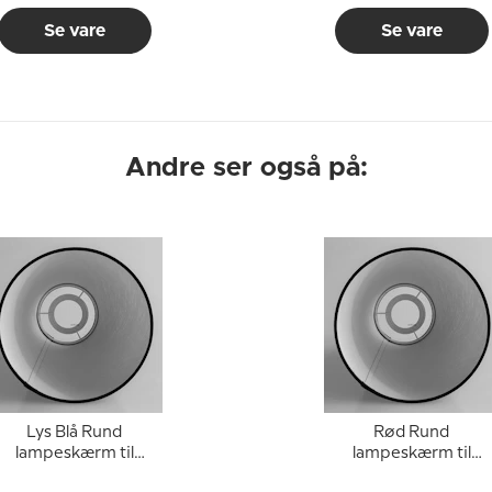
Se vare
Se vare
Andre ser også på:
Lys Blå Rund
Rød Rund
lampeskærm til
lampeskærm til
læselampe 22 cm i
læselampe 22 cm i