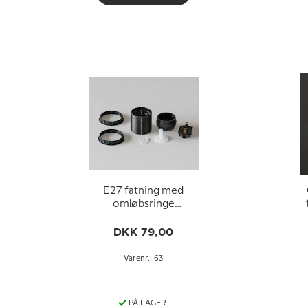
E27 fatning med
omløbsringe
(Ø40mm), uden
afbryder, sort
DKK 79,00
Varenr.: 63
PÅ LAGER