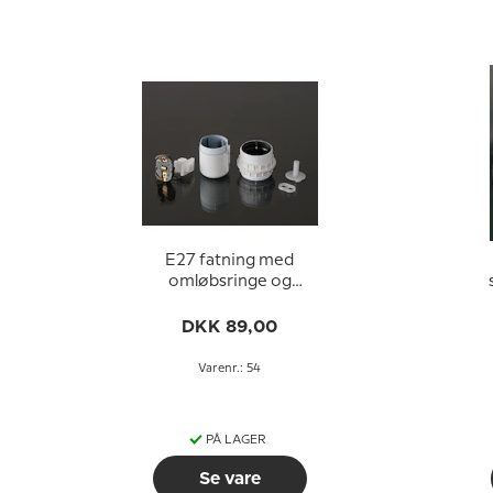
E27 fatning med
omløbsringe og
afbryder (Ø40mm),
hvid
DKK 89,00
Varenr.: 54
PÅ LAGER
Se vare