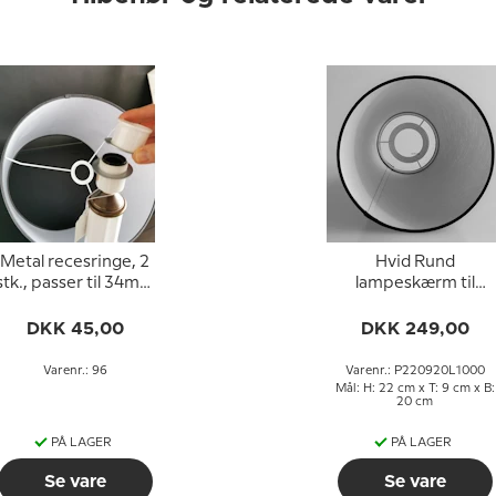
Metal recesringe, 2
Hvid Rund
stk., passer til 34mm
lampeskærm til
fatning med reces
læselampe 22 cm i
højden til E27 fatnin
DKK 45,00
DKK 249,00
med gevind og
omløbsringe
Varenr.: 96
Varenr.: P220920L1000
Mål: H: 22 cm x T: 9 cm x B:
20 cm
PÅ LAGER
PÅ LAGER
Se vare
Se vare