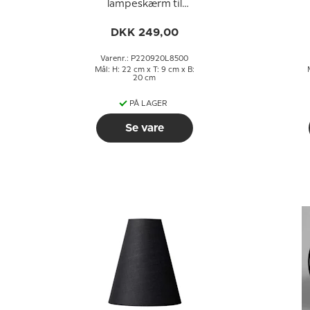
lampeskærm til
læselampe 22 cm i
højden til E27 fatning
h
DKK 249,00
med gevind og
omløbsringe
Varenr.: P220920L8500
Mål: H: 22 cm x T: 9 cm x B:
20 cm
PÅ LAGER
Se vare