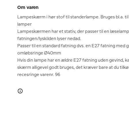
Om varen
Lampeskærm i hør stof til standerlampe. Bruges bl.a. til 
lamper
Lampeskærmen har et stativ, der passer til en læselamp
fatningen/lyskilden lyser nedad.
Passer til en standard fatning dvs. en E27 fatning med 
omløbsringe Ø40mm
Hvis din lampe har en ældre E27 fatning uden gevind, 
skærm alligevel godt bruges, det kræver bare at du tilk
recesringe varenr. 96