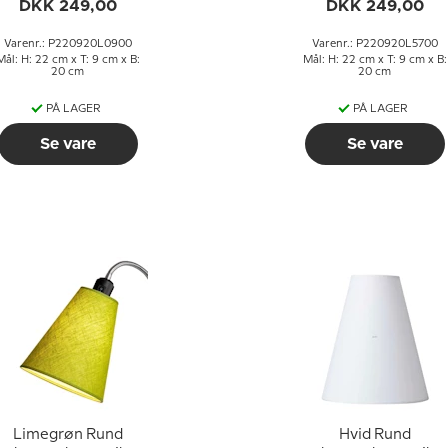
øjden til E27 fatning
højden til E27 fatnin
DKK 249,00
DKK 249,00
med gevind og
med gevind og
omløbsringe
omløbsringe
Varenr.: P220920L0900
Varenr.: P220920L5700
Mål: H: 22 cm x T: 9 cm x B:
Mål: H: 22 cm x T: 9 cm x B:
20 cm
20 cm
PÅ LAGER
PÅ LAGER
Se vare
Se vare
Limegrøn Rund
Hvid Rund