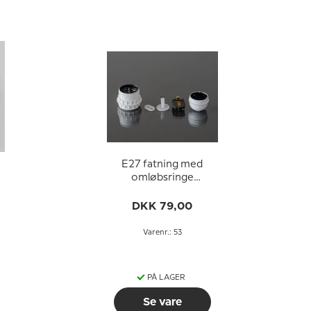
E27 fatning med
omløbsringe
(Ø40mm), uden
g
afbryder, hvid
DKK 79,00
Varenr.: 53
PÅ LAGER
Se vare