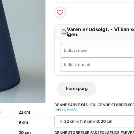
Varen er udsolgt. - Vi kan
igen.
Forespørg
DENNE FARVE FÅS I FØLGENDE STØRRELSER
INFO OM MÅL
:
22 cm
H: 22 cm x T: 9 cm x B: 20 cm
9 cm
:
20 cm
DENNE STØRRELSE FÅS I FØLGENDE FARVER