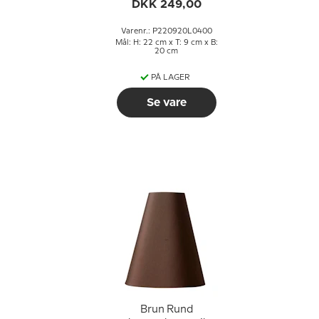
g
højden til E27 fatning
DKK 249,00
med gevind og
omløbsringe
Varenr.: P220920L0400
Mål: H: 22 cm x T: 9 cm x B:
20 cm
PÅ LAGER
Se vare
Brun Rund