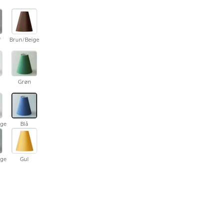
f
Brun/Beige
Grøn
ge
Blå
ge
Gul