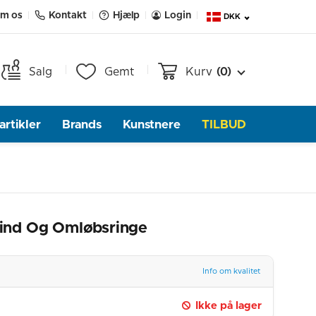
m os
Kontakt
Hjælp
Login
DKK
Salg
Gemt
Kurv
(0)
rtikler
Brands
Kunstnere
TILBUD
ind Og Omløbsringe
Info om kvalitet
Ikke på lager