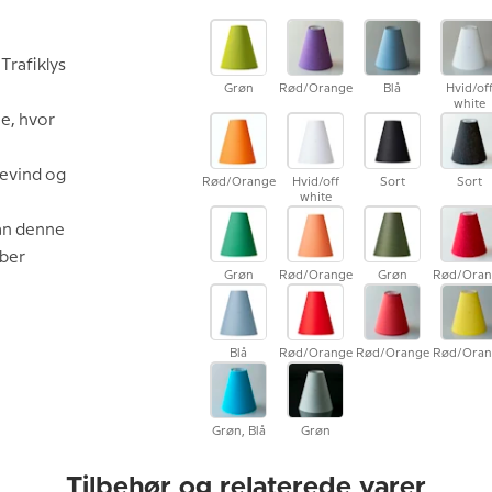
Trafiklys
Grøn
Rød/Orange
Blå
Hvid/of
white
e, hvor
gevind og
Rød/Orange
Hvid/off
Sort
Sort
white
kan denne
øber
Grøn
Rød/Orange
Grøn
Rød/Oran
Blå
Rød/Orange
Rød/Orange
Rød/Oran
Grøn, Blå
Grøn
Tilbehør og relaterede varer