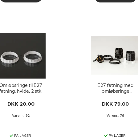
Omløbsringe til E27
E27 fatning med
fatning, hvide, 2 stk.
omløbsringe
(Ø40mm), med
afbryder, sort
DKK 20,00
DKK 79,00
Varenr.: 92
Varenr.: 76
PÅ LAGER
PÅ LAGER