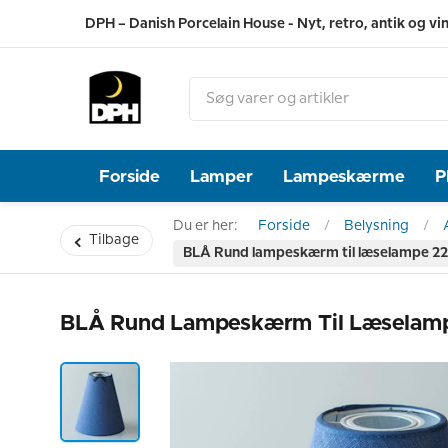
DPH – Danish Porcelain House - Nyt, retro, antik og vi
Forside
Lamper
Lampeskærme
P
Du er her:
Forside
Belysning
Tilbage
BLÅ Rund lampeskærm til læselampe 22 
BLÅ Rund Lampeskærm Til Læselampe