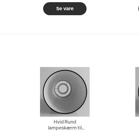
Se vare
Hvid Rund
lampeskærm til
læselampe 22 cm i