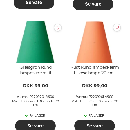
Se vare
Se vare
Græsgron Rund
Rust Rund lampeskærm
lampeskærm til
til læselampe 22 cm i
læselampe 22 cm i
højden til E27 fatning
højden til E27 fatning
med gevind og
DKK 99,00
DKK 99,00
med gevind og
omløbsringe
omløbsringe
Varenr.: P220920L4600
Varenr.: P220920L4900
Mål: H: 22 cm x T: 9 cm x B: 20
Mål: H: 22 cm x T: 9 cm x B: 20
cm
cm
PÅ LAGER
PÅ LAGER
Se vare
Se vare