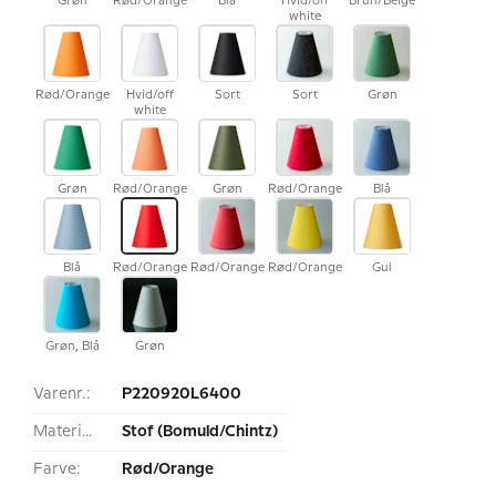
Grøn
Rød/Orange
Blå
Hvid/off
Brun/Beige
white
Rød/Orange
Hvid/off
Sort
Sort
Grøn
white
Grøn
Rød/Orange
Grøn
Rød/Orange
Blå
Blå
Rød/Orange
Rød/Orange
Rød/Orange
Gul
Grøn, Blå
Grøn
Varenr.:
P220920L6400
Materiale:
Stof (Bomuld/Chintz)
Farve:
Rød/Orange