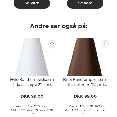
Se vare
Se vare
Andre ser også på:
Hvid Rund lampeskærm
Brun Rund lampeskærm
til læselampe 22 cm i
til læselampe 22 cm i
højden til E27 fatning
højden til E27 fatning
med gevind og
med gevind og
DKK 99,00
DKK 99,00
omløbsringe
omløbsringe
Varenr.: P220920L3300
Varenr.: P220920L1600
Mål: H: 22 cm x T: 9 cm x B: 20
Mål: H: 22 cm x T: 9 cm x B: 20
cm
cm