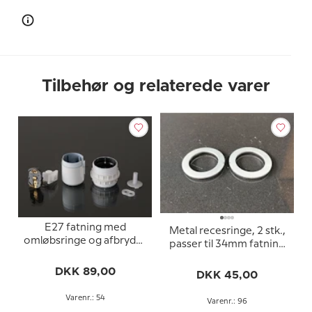
Tilbehør og relaterede varer
E27 fatning med
Metal recesringe, 2 stk.,
omløbsringe og afbryder
passer til 34mm fatning
(Ø40mm), hvid
med reces
DKK 89,00
DKK 45,00
Varenr.: 54
Varenr.: 96