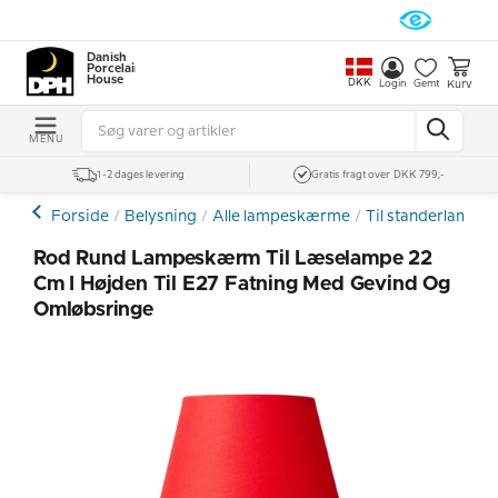
Danish
Porcelain
House
DKK
Kurv
Login
Gemt
MENU
1-2 dages levering
Gratis fragt over DKK 799,-
Forside
Belysning
Alle lampeskærme
Til standerlamper
Rod Rund Lampeskærm Til Læselampe 22
Cm I Højden Til E27 Fatning Med Gevind Og
Omløbsringe