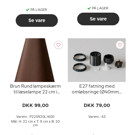
PÅ LAGER
PÅ LAGER
Se vare
Se vare
Brun Rund lampeskærm
E27 fatning med
til læselampe 22 cm i
omløbsringe (Ø40mm),
højden til E27 fatning
uden afbryder, sort
med gevind og
DKK 99,00
DKK 79,00
omløbsringe
Varenr.: P220920L1600
Varenr.: 63
Mål: H: 22 cm x T: 9 cm x B: 20
cm