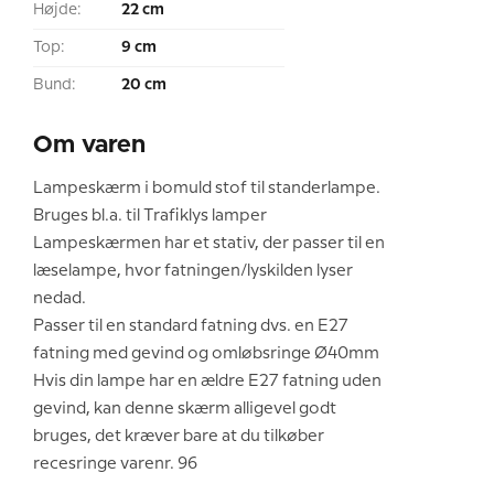
Højde:
22 cm
Top:
9 cm
Bund:
20 cm
Om varen
Lampeskærm i bomuld stof til standerlampe.
Bruges bl.a. til Trafiklys lamper
Lampeskærmen har et stativ, der passer til en
læselampe, hvor fatningen/lyskilden lyser
nedad.
Passer til en standard fatning dvs. en E27
fatning med gevind og omløbsringe Ø40mm
Hvis din lampe har en ældre E27 fatning uden
gevind, kan denne skærm alligevel godt
bruges, det kræver bare at du tilkøber
recesringe varenr. 96