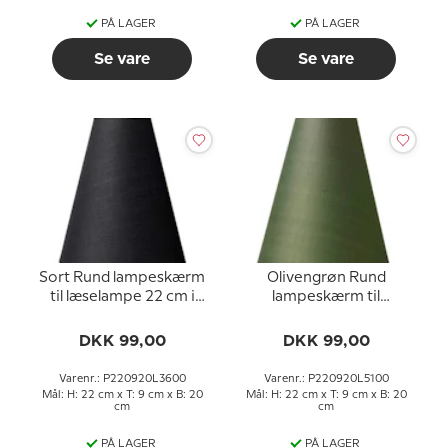
PÅ LAGER
PÅ LAGER
Se vare
Se vare
Sort Rund lampeskærm
Olivengrøn Rund
til læselampe 22 cm i
lampeskærm til
højden til E27 fatning
læselampe 22 cm i
med gevind og
højden til E27 fatning
DKK 99,00
DKK 99,00
omløbsringe
med gevind og
omløbsringe
Varenr.: P220920L3600
Varenr.: P220920L5100
Mål: H: 22 cm x T: 9 cm x B: 20
Mål: H: 22 cm x T: 9 cm x B: 20
cm
cm
PÅ LAGER
PÅ LAGER