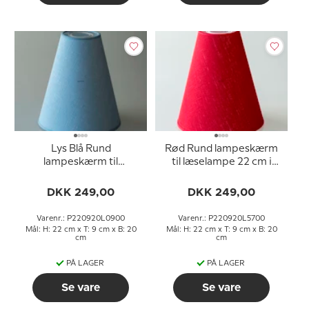
Lys Blå Rund
Rød Rund lampeskærm
lampeskærm til
til læselampe 22 cm i
læselampe 22 cm i
højden til E27 fatning
højden til E27 fatning
med gevind og
DKK 249,00
DKK 249,00
med gevind og
omløbsringe
omløbsringe
Varenr.: P220920L0900
Varenr.: P220920L5700
Mål: H: 22 cm x T: 9 cm x B: 20
Mål: H: 22 cm x T: 9 cm x B: 20
cm
cm
PÅ LAGER
PÅ LAGER
Se vare
Se vare