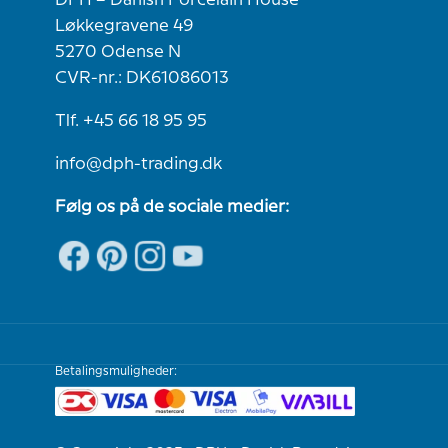
DPH – Danish Porcelain House
Løkkegravene 49
5270 Odense N
CVR-nr.: DK61086013
Tlf. +45 66 18 95 95
info@dph-trading.dk
Følg os på de sociale medier:
Betalingsmuligheder: