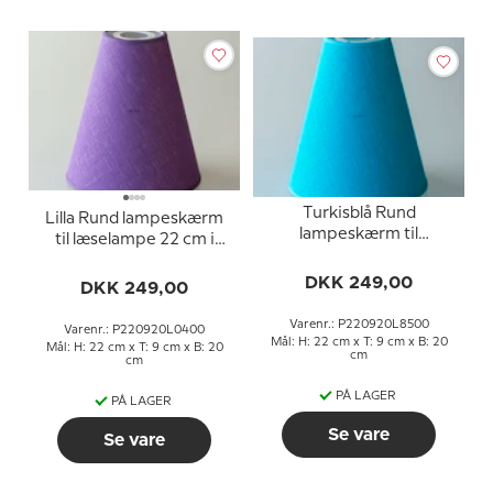
Turkisblå Rund
Lilla Rund lampeskærm
lampeskærm til
til læselampe 22 cm i
læselampe 22 cm i
højden til E27 fatning
højden til E27 fatning
DKK 249,00
med gevind og
DKK 249,00
med gevind og
omløbsringe
omløbsringe
Varenr.: P220920L8500
Varenr.: P220920L0400
Mål: H: 22 cm x T: 9 cm x B: 20
Mål: H: 22 cm x T: 9 cm x B: 20
cm
cm
PÅ LAGER
PÅ LAGER
Se vare
Se vare