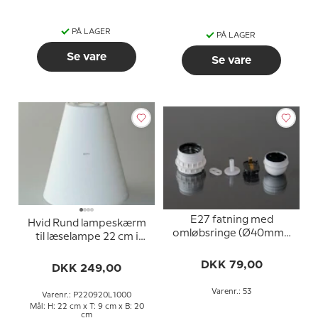
PÅ LAGER
PÅ LAGER
Se vare
Se vare
E27 fatning med
Hvid Rund lampeskærm
omløbsringe (Ø40mm),
til læselampe 22 cm i
uden afbryder, hvid
højden til E27 fatning
DKK 79,00
med gevind og
DKK 249,00
omløbsringe
Varenr.: 53
Varenr.: P220920L1000
Mål: H: 22 cm x T: 9 cm x B: 20
cm