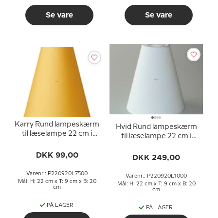
Se vare
Se vare
Karry Rund lampeskærm
Hvid Rund lampeskærm
til læselampe 22 cm i
til læselampe 22 cm i
højden til E27 fatning
højden til E27 fatning
med gevind og
DKK 99,00
med gevind og
DKK 249,00
omløbsringe
omløbsringe
Varenr.: P220920L7500
Varenr.: P220920L1000
Mål: H: 22 cm x T: 9 cm x B: 20
Mål: H: 22 cm x T: 9 cm x B: 20
cm
cm
PÅ LAGER
PÅ LAGER