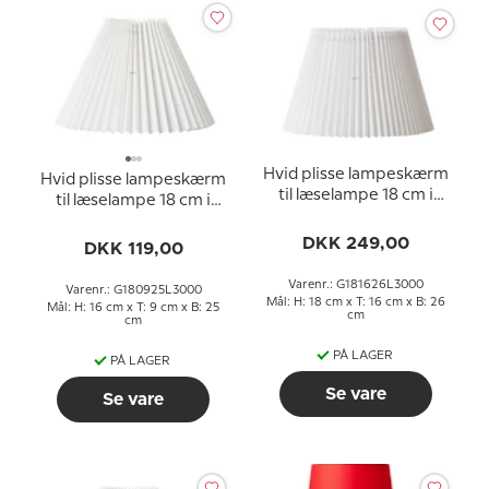
Hvid plisse lampeskærm
Hvid plisse lampeskærm
til læselampe 18 cm i
til læselampe 18 cm i
sidemål til E27 fatning
sidemål til E27 fatning
med gevind og
DKK 249,00
med gevind og
DKK 119,00
omløbsringe
omløbsringe
Varenr.: G181626L3000
Varenr.: G180925L3000
Mål: H: 18 cm x T: 16 cm x B: 26
Mål: H: 16 cm x T: 9 cm x B: 25
cm
cm
PÅ LAGER
PÅ LAGER
Se vare
Se vare