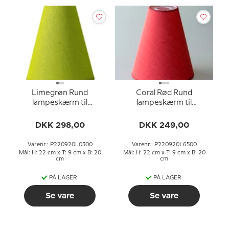
Limegrøn Rund
Coral Rød Rund
lampeskærm til
lampeskærm til
læselampe 22 cm i
læselampe 22 cm i
højden til E27 fatning
højden til E27 fatning
DKK 298,00
DKK 249,00
med gevind og
med gevind og
omløbsringe
omløbsringe
Varenr.: P220920L0300
Varenr.: P220920L6500
Mål: H: 22 cm x T: 9 cm x B: 20
Mål: H: 22 cm x T: 9 cm x B: 20
cm
cm
PÅ LAGER
PÅ LAGER
Se vare
Se vare