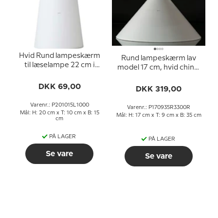
Hvid Rund lampeskærm
Rund lampeskærm lav
til læselampe 22 cm i
model 17 cm, hvid chintz
højden til E14 fatning
stof, (passer til
med gevind og
DKK 69,00
Holmegaard lille Napoli,
DKK 319,00
omløbsringe
nr. 4363311) Ø40mm
fatning
Varenr.: P201015L1000
Varenr.: P170935R3300R
Mål: H: 20 cm x T: 10 cm x B: 15
Mål: H: 17 cm x T: 9 cm x B: 35 cm
cm
PÅ LAGER
PÅ LAGER
Se vare
Se vare