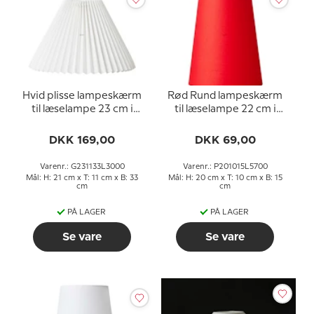
Hvid plisse lampeskærm
Rød Rund lampeskærm
til læselampe 23 cm i
til læselampe 22 cm i
sidemål til E27 fatning
højden til E14 fatning
med gevind og
med gevind og
DKK 169,00
DKK 69,00
omløbsringe
omløbsringe
Varenr.: G231133L3000
Varenr.: P201015L5700
Mål: H: 21 cm x T: 11 cm x B: 33
Mål: H: 20 cm x T: 10 cm x B: 15
cm
cm
PÅ LAGER
PÅ LAGER
Se vare
Se vare