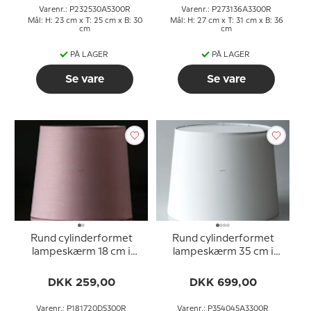
Varenr.: P232530A5300R
Varenr.: P273136A3300R
Mål: H: 23 cm x T: 25 cm x B: 30
Mål: H: 27 cm x T: 31 cm x B: 36
cm
cm
PÅ LAGER
PÅ LAGER
Se vare
Se vare
Rund cylinderformet
Rund cylinderformet
lampeskærm 18 cm i
lampeskærm 35 cm i
højden, rosa chintz stof
højden, hvid chintz stof
DKK 259,00
DKK 699,00
Varenr.: P181720D5300R
Varenr.: P354045A3300R