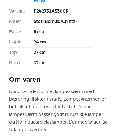
House
Varenr.:
P242732A5300R
Materiale:
Stof (Bomuld/Chintz)
Farve:
Rosa
Højde:
24 cm
Top:
27 cm
Bund:
32 cm
Om varen
Rund cylinderformet lampeskærm med
bærering til skærmstativ. Lampeskrærmen er
betrukket med rosa chintz stof. Denne
lampeskærm passer godt til rustikke lamper
og Holmegaard glaslamper. Der medfølger låg
til lampeskærmen.