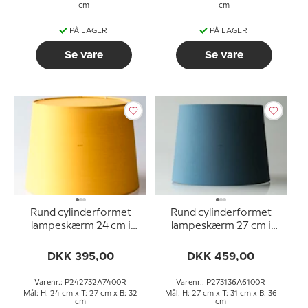
cm
cm
PÅ LAGER
PÅ LAGER
Se vare
Se vare
Rund cylinderformet
Rund cylinderformet
lampeskærm 24 cm i
lampeskærm 27 cm i
højden, gul chintz stof
højden, blå chintz stof
DKK 395,00
DKK 459,00
Varenr.: P242732A7400R
Varenr.: P273136A6100R
Mål: H: 24 cm x T: 27 cm x B: 32
Mål: H: 27 cm x T: 31 cm x B: 36
cm
cm