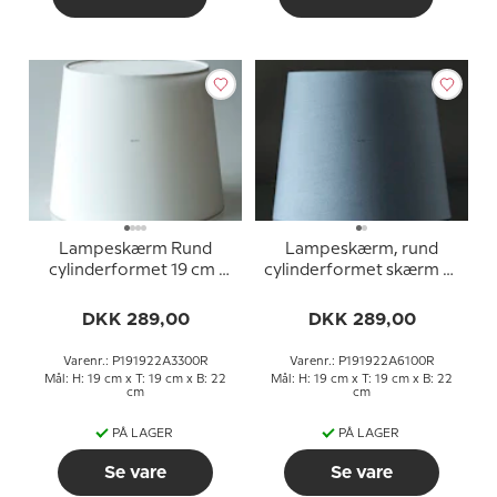
Lampeskærm Rund
Lampeskærm, rund
cylinderformet 19 cm i
cylinderformet skærm 19
højden, hvid chintz stof
cm i højden, blå chintz
stof
DKK 289,00
DKK 289,00
Varenr.: P191922A3300R
Varenr.: P191922A6100R
Mål: H: 19 cm x T: 19 cm x B: 22
Mål: H: 19 cm x T: 19 cm x B: 22
cm
cm
PÅ LAGER
PÅ LAGER
Se vare
Se vare