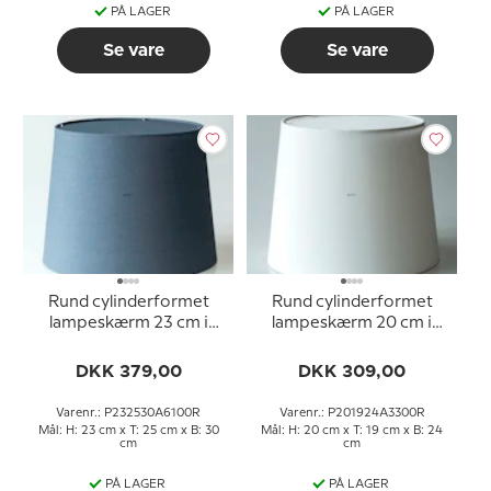
PÅ LAGER
PÅ LAGER
Se vare
Se vare
Rund cylinderformet
Rund cylinderformet
lampeskærm 23 cm i
lampeskærm 20 cm i
højden, blå chintz stof
højden, hvid chintz stof
DKK 379,00
DKK 309,00
Varenr.: P232530A6100R
Varenr.: P201924A3300R
Mål: H: 23 cm x T: 25 cm x B: 30
Mål: H: 20 cm x T: 19 cm x B: 24
cm
cm
PÅ LAGER
PÅ LAGER