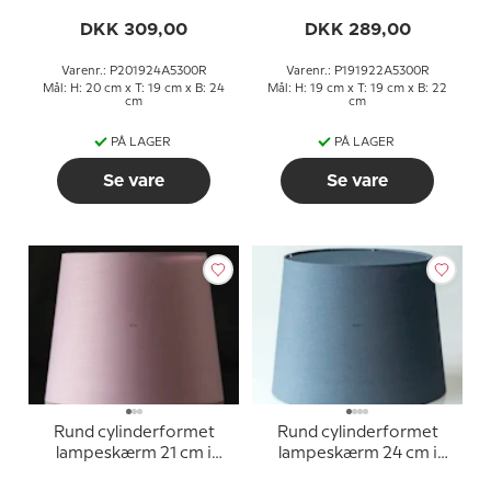
højden, rosa chintz stof
højden, rosa chintz stof
DKK 309,00
DKK 289,00
Varenr.: P201924A5300R
Varenr.: P191922A5300R
Mål: H: 20 cm x T: 19 cm x B: 24
Mål: H: 19 cm x T: 19 cm x B: 22
cm
cm
PÅ LAGER
PÅ LAGER
Se vare
Se vare
Rund cylinderformet
Rund cylinderformet
lampeskærm 21 cm i
lampeskærm 24 cm i
højden, rosa chintz stof
højden, blå chintz stof