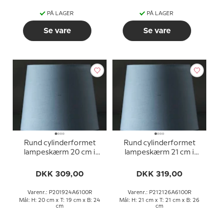
PÅ LAGER
PÅ LAGER
Se vare
Se vare
Rund cylinderformet
Rund cylinderformet
lampeskærm 20 cm i
lampeskærm 21 cm i
højden, blå chintz stof
højden, blå chintz stof
DKK 309,00
DKK 319,00
Varenr.: P201924A6100R
Varenr.: P212126A6100R
Mål: H: 20 cm x T: 19 cm x B: 24
Mål: H: 21 cm x T: 21 cm x B: 26
cm
cm