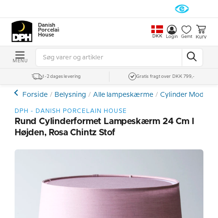
Danish
Porcelain
House
DKK
Kurv
Login
Gemt
MENU
1-2 dages levering
Gratis fragt over DKK 799,-
Forside
Belysning
Alle lampeskærme
Cylinder Model
DPH - DANISH PORCELAIN HOUSE
Rund Cylinderformet Lampeskærm 24 Cm I
Højden, Rosa Chintz Stof