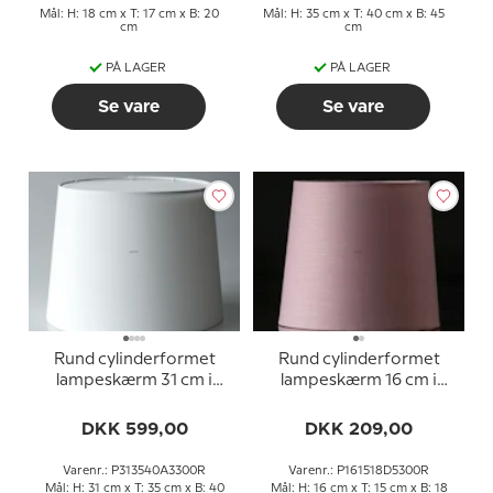
Mål: H: 18 cm x T: 17 cm x B: 20
Mål: H: 35 cm x T: 40 cm x B: 45
cm
cm
PÅ LAGER
PÅ LAGER
Se vare
Se vare
Rund cylinderformet
Rund cylinderformet
lampeskærm 31 cm i
lampeskærm 16 cm i
højden, hvid chintz stof
højden, rosa chintz stof
DKK 599,00
DKK 209,00
Varenr.: P313540A3300R
Varenr.: P161518D5300R
Mål: H: 31 cm x T: 35 cm x B: 40
Mål: H: 16 cm x T: 15 cm x B: 18