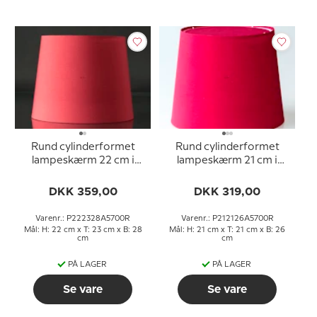
Rund cylinderformet
Rund cylinderformet
lampeskærm 22 cm i
lampeskærm 21 cm i
højden, rød chintz stof
højden, rød chintz stof
DKK 359,00
DKK 319,00
Varenr.: P222328A5700R
Varenr.: P212126A5700R
Mål: H: 22 cm x T: 23 cm x B: 28
Mål: H: 21 cm x T: 21 cm x B: 26
cm
cm
PÅ LAGER
PÅ LAGER
Se vare
Se vare