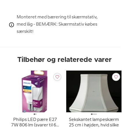
Monteret med bærering til skærmstativ,
med låg - BEMÆRK: Skærmstativ købes
særskilt!
Tilbehør og relaterede varer
Philips LED pære E27
Sekskantet lampeskærm
7W 806 lm (svarer til 60
25 cm i højden, hvid silke