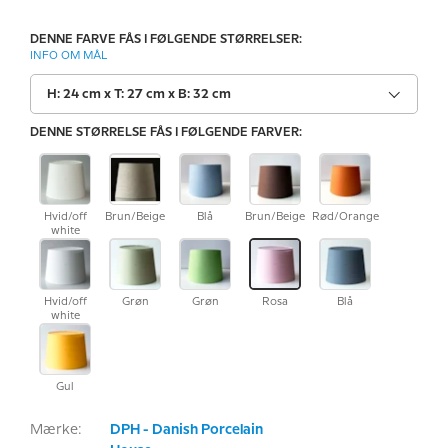
DENNE FARVE FÅS I FØLGENDE STØRRELSER:
INFO OM MÅL
H: 24 cm x T: 27 cm x B: 32 cm
DENNE STØRRELSE FÅS I FØLGENDE FARVER:
Hvid/off
Brun/Beige
Blå
Brun/Beige
Rød/Orange
white
Hvid/off
Grøn
Grøn
Rosa
Blå
white
Gul
Mærke:
DPH - Danish Porcelain