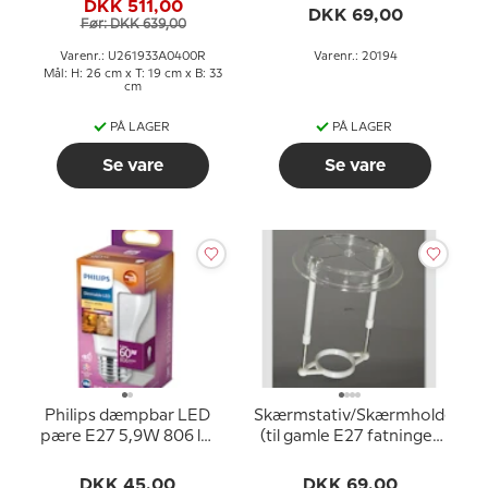
DKK 511,00
rosa silke stof
DKK 69,00
Før: DKK 639,00
Varenr.: U261933A0400R
Varenr.: 20194
Mål: H: 26 cm x T: 19 cm x B: 33
cm
PÅ LAGER
PÅ LAGER
Se vare
Se vare
Philips dæmpbar LED
Skærmstativ/Skærmholder
pære E27 5,9W 806 lm
(til gamle E27 fatninger
(svarer til 60 watt) Varm
UDEN omløbsringe -
Hvidt Lys 2200-2700K
ø34 mm)
DKK 45,00
DKK 69,00