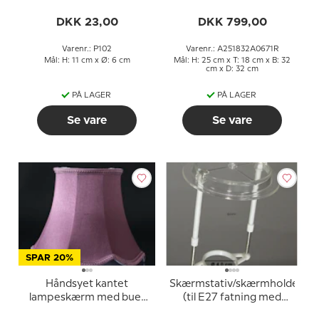
watt) Varm Hvidt Lys
2700k (15000 timer)
DKK 23,00
DKK 799,00
Varenr.: P102
Varenr.: A251832A0671R
Mål: H: 11 cm x Ø: 6 cm
Mål: H: 25 cm x T: 18 cm x B: 32
cm x D: 32 cm
PÅ LAGER
PÅ LAGER
Se vare
Se vare
SPAR 20%
Håndsyet kantet
Skærmstativ/skærmholder
lampeskærm med buer
(til E27 fatning med
26 cm i højden, lilla/mørk
omløbsringe ø40 mm)