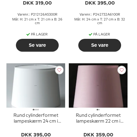
DKK 319,00
DKK 395,00
Varenr.: P212126A5300R
Varenr.: P242732A6100R
Mål: H: 21 cm x T: 21 cm x B: 26
Mål: H: 24 cm x T: 27 cm x B: 32
cm
cm
PÅ LAGER
PÅ LAGER
Se vare
Se vare
Rund cylinderformet
Rund cylinderformet
lampeskærm 24 cm i
lampeskærm 22 cm i
højden, hvid chintz stof
højden, rosa chintz stof
DKK 395,00
DKK 359,00