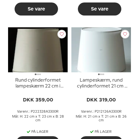
Se vare
Se vare
Rund cylinderformet
Lampeskærm, rund
lampeskærm 22 cm i
cylinderformet 21 cm i
højden, hvid chintz stof
højden, hvid chintz stof
DKK 359,00
DKK 319,00
Varenr.: P222328A3300R
Varenr.: P212126A3300R
Mål: H: 22 cm x T: 23 cm x B: 28
Mål: H: 21 cm x T: 21 cm x B: 26
cm
cm
PÅ LAGER
PÅ LAGER