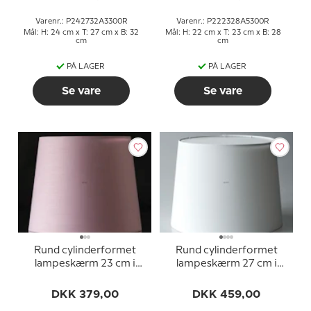
Varenr.: P242732A3300R
Varenr.: P222328A5300R
Mål: H: 24 cm x T: 27 cm x B: 32
Mål: H: 22 cm x T: 23 cm x B: 28
cm
cm
PÅ LAGER
PÅ LAGER
Se vare
Se vare
Rund cylinderformet
Rund cylinderformet
lampeskærm 23 cm i
lampeskærm 27 cm i
højden, rosa chintz stof
højden, hvid chintz stof
DKK 379,00
DKK 459,00