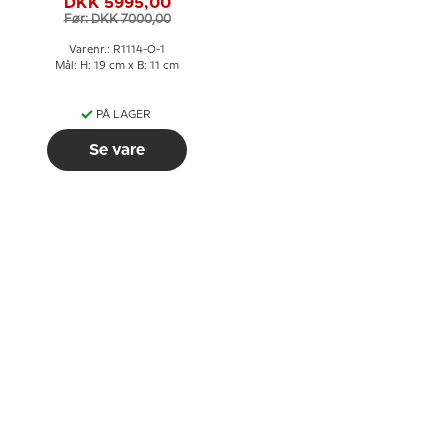
DKK 5995,00
Copenhagen figur nr.
Før: DKK 7000,00
1114
Varenr.: R1114-O-1
Mål: H: 19 cm x B: 11 cm
PÅ LAGER
Se vare