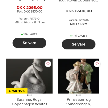
figur, Royal Copenhagen
Copenhagen nr. 779
nr. 12416
DKK 2295,00
DKK 6500,00
Før: DKK 3850,00
Varenr.: R779-O
Varenr.: R12416
Mål: H: 16 cm x B: 17 cm
Mål: H: 10 cm
PÅ LAGER
PÅ LAGER
Se vare
Se vare
SPAR 40%
Susanne, Royal
Prinsessen og
Copenhagen Whites
Svinedrengen,