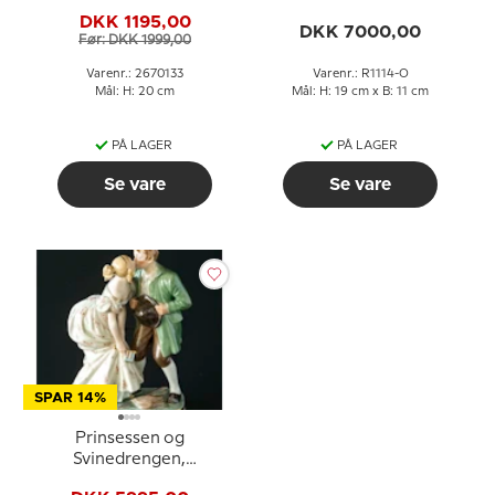
figur nr. 133
overglasur, Royal
DKK 1195,00
Copenhagen figur nr.
DKK 7000,00
Før: DKK 1999,00
1114
Varenr.: 2670133
Varenr.: R1114-O
Mål: H: 20 cm
Mål: H: 19 cm x B: 11 cm
PÅ LAGER
PÅ LAGER
Se vare
Se vare
SPAR 14%
Prinsessen og
Svinedrengen,
overglasur, Royal