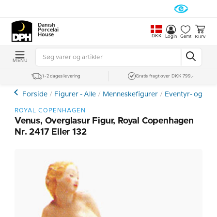
Danish
Porcelain
House
DKK
Kurv
Login
Gemt
MENU
1-2 dages levering
Gratis fragt over DKK 799,-
Forside
Figurer - Alle
Menneskefigurer
Eventyr- og Tea
ROYAL COPENHAGEN
Venus, Overglasur Figur, Royal Copenhagen
Nr. 2417 Eller 132