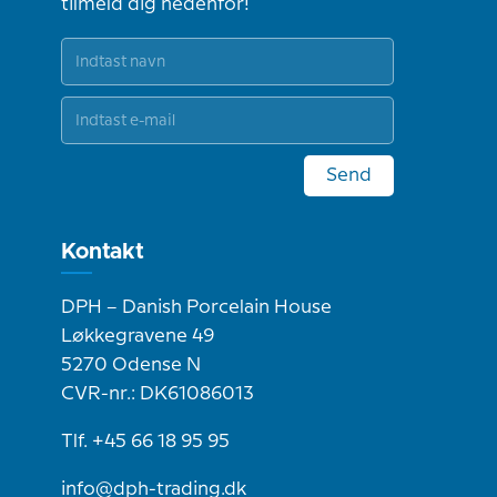
tilmeld dig nedenfor!
Send
Kontakt
DPH – Danish Porcelain House
Løkkegravene 49
5270 Odense N
CVR-nr.: DK61086013
Tlf. +45 66 18 95 95
info@dph-trading.dk