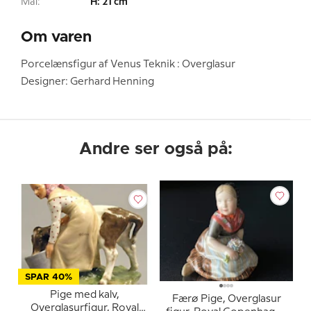
Mål:
H: 21 cm
Om varen
Porcelænsfigur af Venus Teknik : Overglasur
Designer: Gerhard Henning
Andre ser også på:
SPAR 40%
Pige med kalv,
Færø Pige, Overglasur
Overglasurfigur, Royal