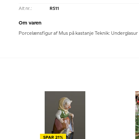
Alt nr.:
R511
Om varen
Porcelænsfigur af Mus på kastanje Teknik: Underglasur 
SPAR 21%