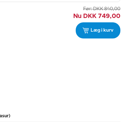
Før:
DKK
840,00
Nu
DKK
749,00
Læg i kurv
asur)