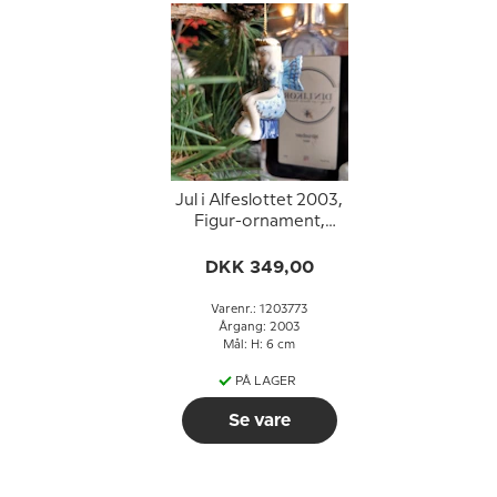
Jul i Alfeslottet 2003,
Figur-ornament,
Snealf med mus
DKK 349,00
Varenr.: 1203773
Årgang: 2003
Mål: H: 6 cm
PÅ LAGER
Se vare