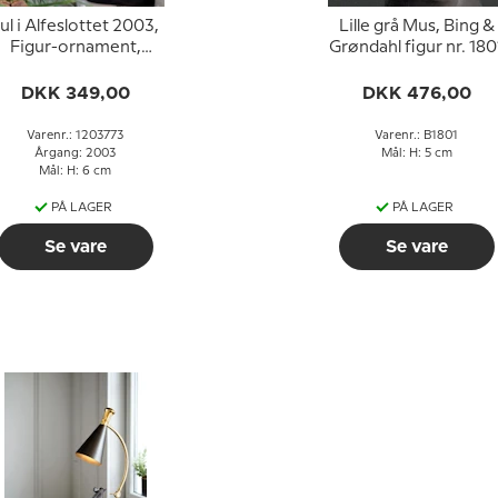
ul i Alfeslottet 2003,
Lille grå Mus, Bing &
Figur-ornament,
Grøndahl figur nr. 180
Snealf med mus
DKK 349,00
DKK 476,00
Varenr.: 1203773
Varenr.: B1801
Årgang: 2003
Mål: H: 5 cm
Mål: H: 6 cm
PÅ LAGER
PÅ LAGER
Se vare
Se vare