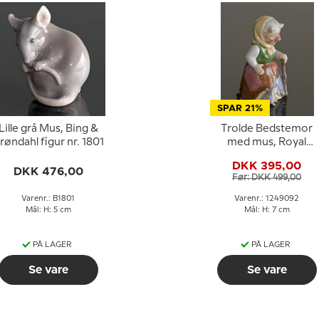
SPAR 21%
Lille grå Mus, Bing &
Trolde Bedstemor
røndahl figur nr. 1801
med mus, Royal
Copenhagen
DKK 395,00
troldefigur nr. 092
DKK 476,00
Før: DKK 499,00
Varenr.: B1801
Varenr.: 1249092
Mål: H: 5 cm
Mål: H: 7 cm
PÅ LAGER
PÅ LAGER
Se vare
Se vare