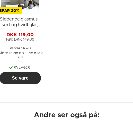
SPAR 20%
Siddende glasmus -
sort og hvidt glas,
Mundblæst glasfigur
DKK 119,00
Før: DKK 149,00
Varenr.: 4370
ål: H: 16 cm x B: 9 cm x D: 7
cm
PÅ LAGER
Se vare
Andre ser også på: