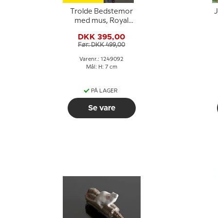
Trolde Bedstemor
J
med mus, Royal
Copenhagen
DKK 395,00
troldefigur nr. 092
Før: DKK 499,00
Varenr.: 1249092
Mål: H: 7 cm
PÅ LAGER
Se vare