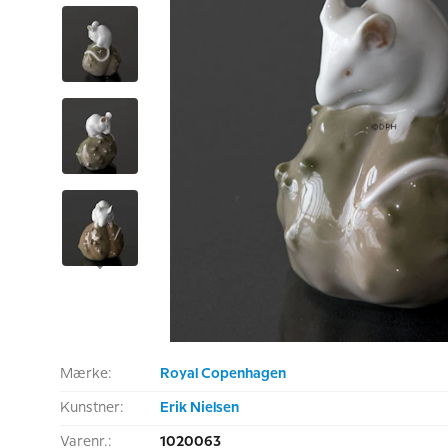
Mærke:
Royal Copenhagen
Kunstner:
Erik Nielsen
Varenr.:
1020063