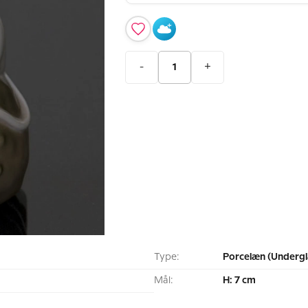
-
+
Type:
Porcelæn (Undergl
Mål:
H: 7 cm