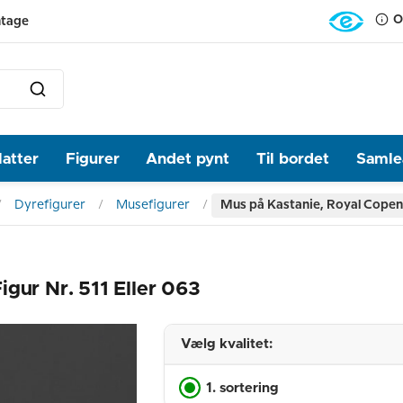
O
ntage
latter
Figurer
Andet pynt
Til bordet
Samlea
Dyrefigurer
Musefigurer
Mus på Kastanie, Royal Copenha
gur Nr. 511 Eller 063
Vælg kvalitet:
1. sortering