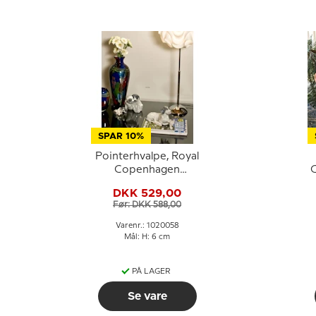
SPAR 10%
Pointerhvalpe, Royal
Copenhagen
C
hundefigur nr. 453
DKK 529,00
eller 058
Før: DKK 588,00
Varenr.: 1020058
Mål: H: 6 cm
PÅ LAGER
Se vare