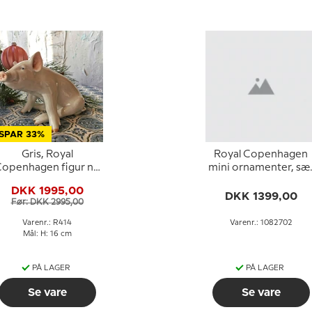
SPAR 33%
Gris, Royal
Royal Copenhagen
openhagen figur nr.
mini ornamenter, sæ
414
á 3 stk.
DKK 1995,00
DKK 1399,00
Før: DKK 2995,00
Varenr.: R414
Varenr.: 1082702
Mål: H: 16 cm
PÅ LAGER
PÅ LAGER
Se vare
Se vare