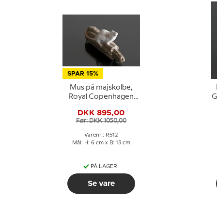
SPAR 15%
Mus på majskolbe,
Royal Copenhagen
G
figur nr. 512
DKK 895,00
Før: DKK 1050,00
Varenr.: R512
Mål: H: 6 cm x B: 13 cm
PÅ LAGER
Se vare