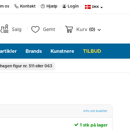
m os
Kontakt
Hjælp
Login
DKK
Salg
Gemt
Kurv
(0)
rtikler
Brands
Kunstnere
TILBUD
gen figur nr. 511 eller 063
Info om kvalitet
1 stk på lager