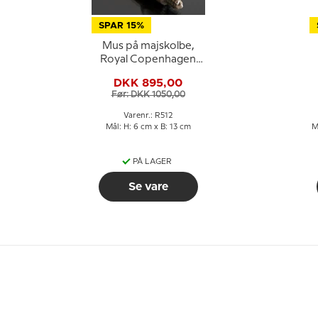
SPAR 15%
Mus på majskolbe,
Royal Copenhagen
figur nr. 512
DKK 895,00
Før: DKK 1050,00
Varenr.: R512
Mål: H: 6 cm x B: 13 cm
M
PÅ LAGER
Se vare