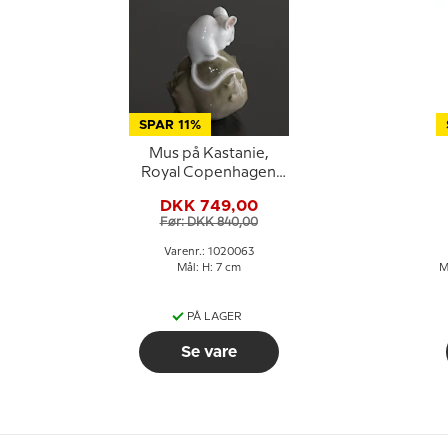
SPAR 11%
Mus på Kastanie,
Royal Copenhagen
figur nr. 511 eller 063
DKK 749,00
Før: DKK 840,00
Varenr.: 1020063
Mål: H: 7 cm
M
PÅ LAGER
Se vare