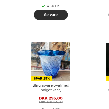
PÅ LAGER
Se vare
SPAR 25%
Blå glasvase oval med
bølget kant,
Mundblæst glasvase,
DKK 295,00
Før: DKK 395,00