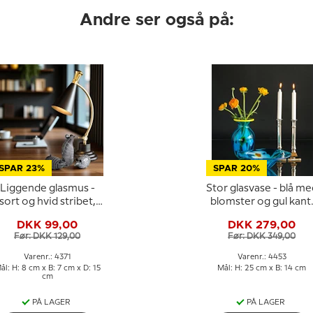
Andre ser også på:
SPAR 23%
SPAR 20%
Liggende glasmus -
Stor glasvase - blå me
sort og hvid stribet,
blomster og gul kant
Mundblæst glaskunst
Mundblæst glaskunst
DKK 99,00
DKK 279,00
Før: DKK 129,00
Før: DKK 349,00
Varenr.: 4371
Varenr.: 4453
ål: H: 8 cm x B: 7 cm x D: 15
Mål: H: 25 cm x B: 14 cm
cm
PÅ LAGER
PÅ LAGER