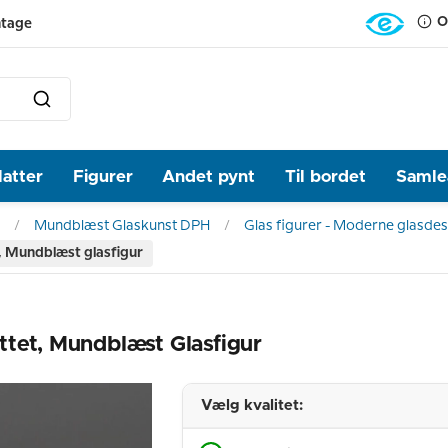
O
ntage
latter
Figurer
Andet pynt
Til bordet
Samlea
Mundblæst Glaskunst DPH
Glas figurer - Moderne glasde
t, Mundblæst glasfigur
ttet, Mundblæst Glasfigur
Vælg kvalitet: