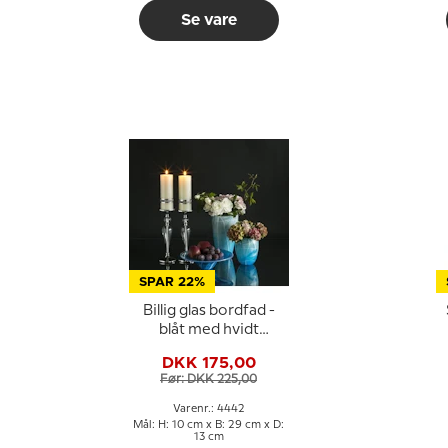
Se vare
SPAR 22%
Billig glas bordfad -
blåt med hvidt
mønster, Mundblæst
DKK 175,00
glaskunst,
M
Før: DKK 225,00
Varenr.: 4442
Mål: H: 10 cm x B: 29 cm x D:
13 cm