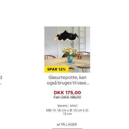
SPAR 12%
d
Glasurtepotte, kan
,
også bruges til vase,
,
blå med hvid,
DKK 175,00
glaskunst,
Før: DKK 198,00
Varenr.: 4441
Mål: H: 16 cm x B: 13 cm x D:
13 cm
PÅ LAGER