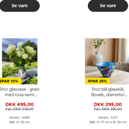
Se vare
Se vare
SPAR 10%
SPAR 25%
Stor glasvase - grøn
Stor blå glasskål,
med rosa samt
Bowle, diameter
slangedekoration,
30cm, Glaskunst,
DKK 495,00
DKK 295,00
undblæst glaskunst,
Før: DKK 549,00
Før: DKK 395,00
Varenr.: 4465
Varenr.: 4211
Mål: H: 30 cm
Mål: H: 17 cm x Ø: 30 cm