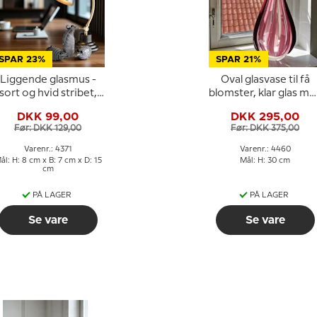
SPAR 23%
SPAR 21%
Liggende glasmus -
Oval glasvase til få
sort og hvid stribet,
blomster, klar glas me
Mundblæst glaskunst
rosa/lilla mønster,
DKK 99,00
DKK 295,00
30cm, glaskunst,
Før: DKK 129,00
Før: DKK 375,00
Varenr.: 4371
Varenr.: 4460
ål: H: 8 cm x B: 7 cm x D: 15
Mål: H: 30 cm
cm
PÅ LAGER
PÅ LAGER
Se vare
Se vare