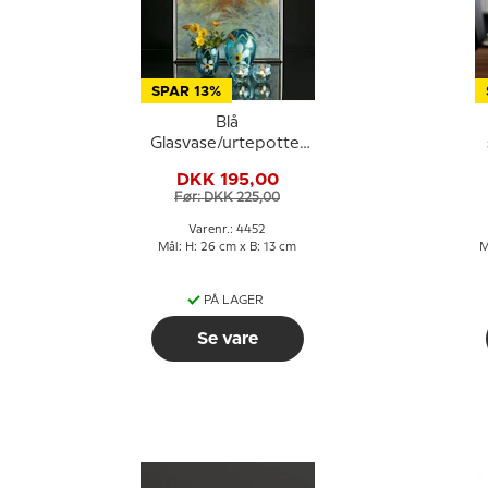
SPAR 13%
Blå
Glasvase/urtepotte,
blå med blomster,
DKK 195,00
glaskunst,
Før: DKK 225,00
Varenr.: 4452
Mål: H: 26 cm x B: 13 cm
M
PÅ LAGER
Se vare