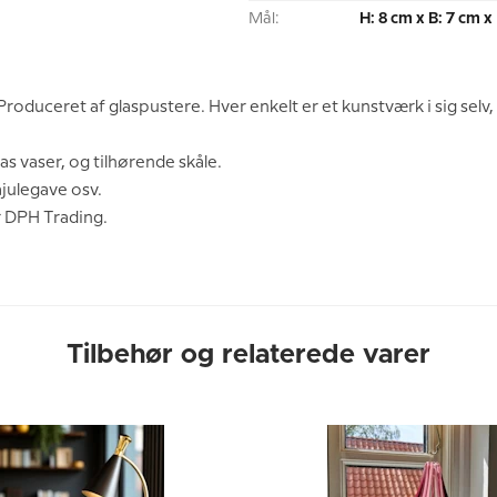
Mål:
H: 8 cm x B: 7 cm x
 Produceret af glaspustere. Hver enkelt er et kunstværk i sig selv,
as vaser, og tilhørende skåle.
ajulegave osv.
r DPH Trading.
Tilbehør og relaterede varer