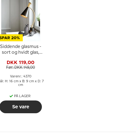
SPAR 20%
Siddende glasmus -
sort og hvidt glas,
Mundblæst glasfigur
DKK 119,00
Før: DKK 149,00
Varenr.: 4370
ål: H: 16 cm x B: 9 cm x D: 7
cm
PÅ LAGER
Se vare