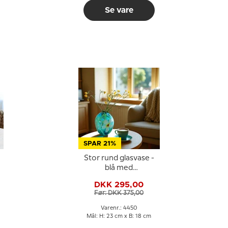
Se vare
SPAR 21%
Stor rund glasvase -
blå med
blomstermotiv,
DKK 295,00
Mundblæst glaskunst,
Før: DKK 375,00
Varenr.: 4450
Mål: H: 23 cm x B: 18 cm