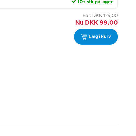
10+ stk på lager
Før:
DKK
129,00
Nu
DKK
99,00
Læg i kurv