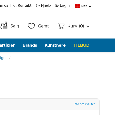
m os
Kontakt
Hjælp
Login
DKK
Salg
Gemt
Kurv
(0)
rtikler
Brands
Kunstnere
TILBUD
sign
Info om kvalitet