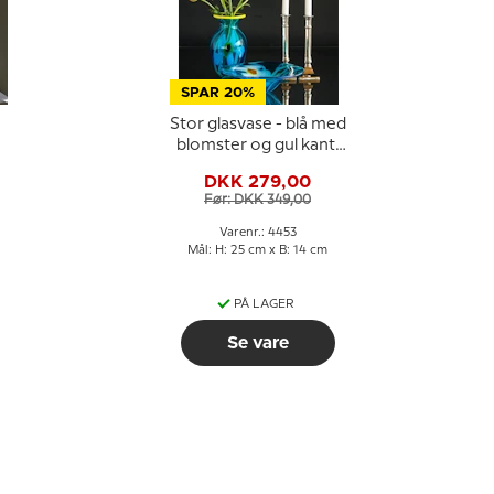
SPAR 20%
Stor glasvase - blå med
d
blomster og gul kant,
Mundblæst glaskunst,
DKK 279,00
Før: DKK 349,00
Varenr.: 4453
Mål: H: 25 cm x B: 14 cm
PÅ LAGER
Se vare