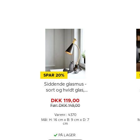
SPAR 20%
Siddende glasmus -
sort og hvidt glas,
Mundblæst glasfigur
DKK 119,00
Før: DKK 149,00
Varenr.: 4370
Mål: H: 16 cm x B: 9 cm x D: 7
M
cm
PÅ LAGER