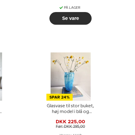
PÅ LAGER
Se vare
SPAR 24%
Glasvase til stor buket,
høj model i blå og
,
hvide nuancer,
DKK 225,00
glaskunst,
Før: DKK 295,00