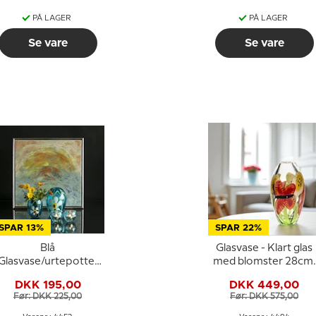
PÅ LAGER
PÅ LAGER
Se vare
Se vare
SPAR 13%
SPAR 22%
Blå
Glasvase - Klart glas
Glasvase/urtepotte,
med blomster 28cm,
blå med blomster,
Glaskunst, Mundblæst
DKK 195,00
DKK 449,00
glaskunst,
Før: DKK 225,00
Før: DKK 575,00