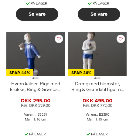
PÅ LAGER
PÅ LAGER
Se vare
Se vare
SPAR 44%
SPAR 36%
Hvem kalder, Pige med
Dreng med blomster,
krukke, Bing & Grøndahl
Bing & Grøndahl figur nr.
figur nr. 2251
2390
DKK 295,00
DKK 495,00
Før: DKK 529,00
Før: DKK 772,00
Varenr.: B2251
Varenr.: B2390
Mål: H: 16 cm
Mål: H: 19 cm
PÅ LAGER
PÅ LAGER