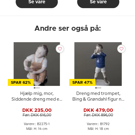
Se vare
Se vare
Andre ser også på:
SPAR 62%
SPAR 47%
Hjælp mig, mor,
Dreng med trompet,
Siddende dreng med en
Bing & Grøndahl figur nr.
sko på - med brune
1792
DKK 235,00
DKK 479,00
bukser, Bing & Grøndahl
Før: DKK 616,00
Før: DKK 896,00
figur nr. 2275
Varenr.: B2275-1
Varenr.: B1792
Mål: H: 14 cm
Mål: H: 18 cm