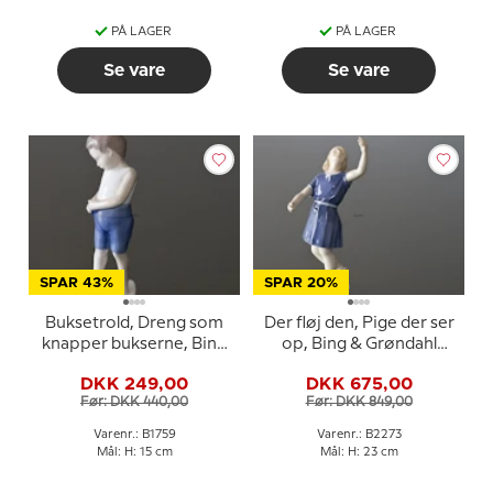
PÅ LAGER
PÅ LAGER
Se vare
Se vare
SPAR 43%
SPAR 20%
Buksetrold, Dreng som
Der fløj den, Pige der ser
knapper bukserne, Bing
op, Bing & Grøndahl
& Grøndahl figur nr, 1759
figur nr. 2273
DKK 249,00
DKK 675,00
Før: DKK 440,00
Før: DKK 849,00
Varenr.: B1759
Varenr.: B2273
Mål: H: 15 cm
Mål: H: 23 cm