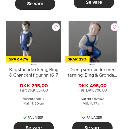
Se vare
Se vare
SPAR 47%
SPAR 29%
Kaj, stående dreng, Bing
Dreng som sidder med
& Grøndahl figur nr. 1617
terning, Bing & Grøndahl
figur nr. 2402
DKK 295,00
DKK 495,00
Før: DKK 554,00
Før: DKK 700,00
Varenr.: B1617
Varenr.: B2402
Mål: H: 20 cm
Mål: H: 17 cm
PÅ LAGER
PÅ LAGER
Se vare
Se vare