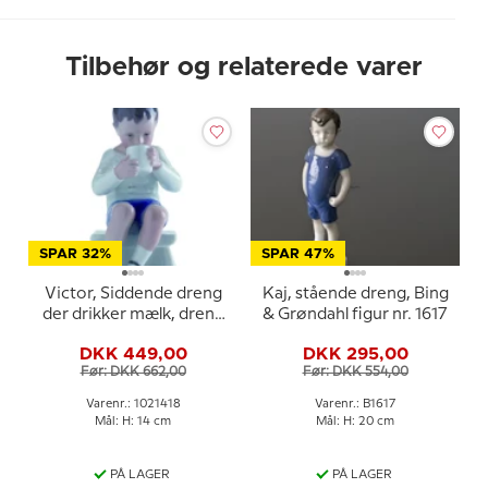
Tilbehør og relaterede varer
SPAR 32%
SPAR 47%
Victor, Siddende dreng
Kaj, stående dreng, Bing
der drikker mælk, dreng
& Grøndahl figur nr. 1617
med kop, Bing &
DKK 449,00
DKK 295,00
Grøndahl figur nr. 1713
Før: DKK 662,00
Før: DKK 554,00
eller 418
Varenr.: 1021418
Varenr.: B1617
Mål: H: 14 cm
Mål: H: 20 cm
PÅ LAGER
PÅ LAGER