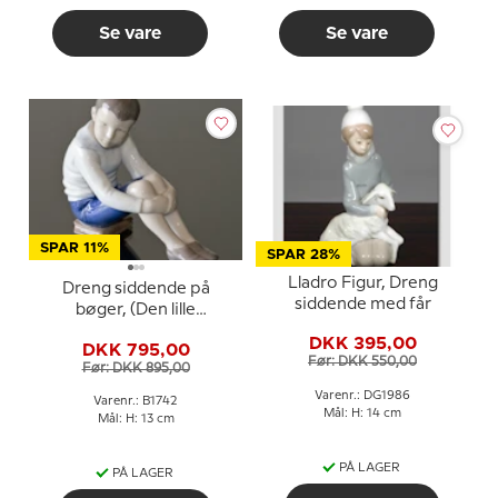
Se vare
Se vare
SPAR 11%
SPAR 28%
Lladro Figur, Dreng
Dreng siddende på
siddende med får
bøger, (Den lille
professor), Bing &
DKK 395,00
DKK 795,00
Grøndahl figur nr. 1742
Før: DKK 550,00
Før: DKK 895,00
Varenr.: DG1986
Varenr.: B1742
Mål: H: 14 cm
Mål: H: 13 cm
PÅ LAGER
PÅ LAGER