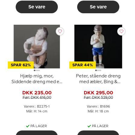
Se vare
Se vare
SPAR 62%
SPAR 44%
Hjælp mig, mor,
Peter, stående dreng
Siddende dreng med en
med æbler, Bing &
sko på - med brune
Grøndahl figur nr. 1696
DKK 235,00
DKK 295,00
bukser, Bing & Grøndahl
Før: DKK 616,00
Før: DKK 529,00
figur nr. 2275
Varenr.: B2275-1
Varenr.: B1696
Mål: H: 14 cm
Mål: H: 18 cm
PÅ LAGER
PÅ LAGER