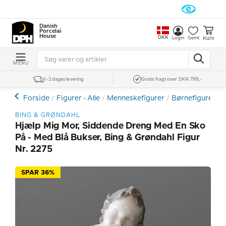
Danish
Porcelain
House
DKK
Kurv
Login
Gemt
MENU
1-2 dages levering
Gratis fragt over DKK 799,-
Forside
Figurer - Alle
Menneskefigurer
Børnefigurer
BING & GRØNDAHL
Hjælp Mig Mor, Siddende Dreng Med En Sko
På - Med Blå Bukser, Bing & Grøndahl Figur
Nr. 2275
SPAR 36%