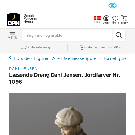
Danish
Porcelain
House
DKK
Kurv
Login
Gemt
MENU
1-2 dages levering
Gratis fragt over DKK 799,-
Forside
Figurer - Alle
Menneskefigurer
Børnefigurer
Ø
DAHL JENSEN
Læsende Dreng Dahl Jensen, Jordfarver Nr.
1096