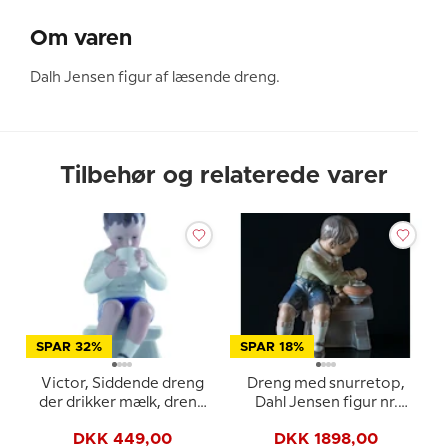
Om varen
Dalh Jensen figur af læsende dreng.
Tilbehør og relaterede varer
SPAR 32%
SPAR 18%
Victor, Siddende dreng
Dreng med snurretop,
der drikker mælk, dreng
Dahl Jensen figur nr.
med kop, Bing &
1205
DKK 449,00
DKK 1898,00
Grøndahl figur nr. 1713