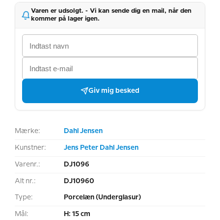
Varen er udsolgt. - Vi kan sende dig en mail, når den
kommer på lager igen.
Giv mig besked
Mærke:
Dahl Jensen
Kunstner:
Jens Peter Dahl Jensen
Varenr.:
DJ1096
Alt nr.:
DJ10960
Type:
Porcelæn (Underglasur)
Mål:
H: 15 cm