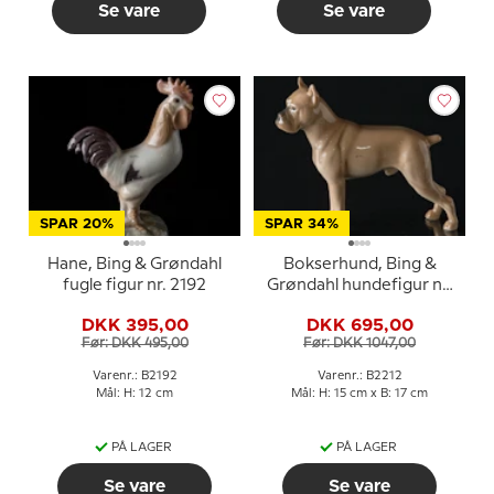
Se vare
Se vare
SPAR 20%
SPAR 34%
Hane, Bing & Grøndahl
Bokserhund, Bing &
fugle figur nr. 2192
Grøndahl hundefigur nr.
2212
DKK 395,00
DKK 695,00
Før: DKK 495,00
Før: DKK 1047,00
Varenr.: B2192
Varenr.: B2212
Mål: H: 12 cm
Mål: H: 15 cm x B: 17 cm
PÅ LAGER
PÅ LAGER
Se vare
Se vare