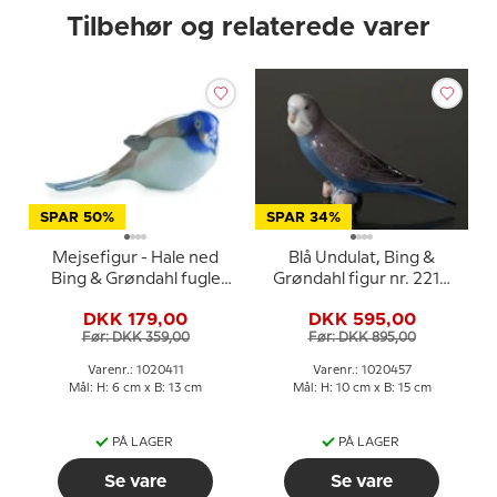
Tilbehør og relaterede varer
SPAR 50%
SPAR 34%
Mejsefigur - Hale ned
Blå Undulat, Bing &
Bing & Grøndahl fugle
Grøndahl figur nr. 2210
figur nr. 1635 eller 411
eller 457
DKK 179,00
DKK 595,00
Før: DKK 359,00
Før: DKK 895,00
Varenr.: 1020411
Varenr.: 1020457
Mål: H: 6 cm x B: 13 cm
Mål: H: 10 cm x B: 15 cm
PÅ LAGER
PÅ LAGER
Se vare
Se vare