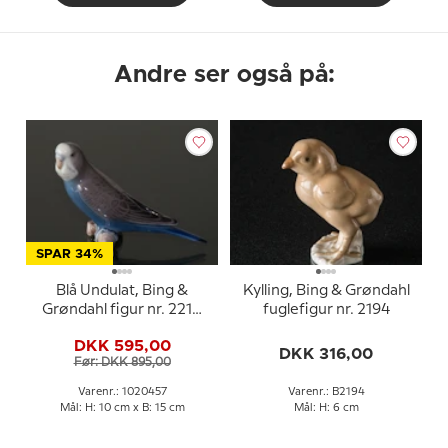
Andre ser også på:
SPAR 34%
Blå Undulat, Bing &
Kylling, Bing & Grøndahl
Grøndahl figur nr. 2210
fuglefigur nr. 2194
eller 457
DKK 595,00
DKK 316,00
Før: DKK 895,00
Varenr.: 1020457
Varenr.: B2194
Mål: H: 10 cm x B: 15 cm
Mål: H: 6 cm