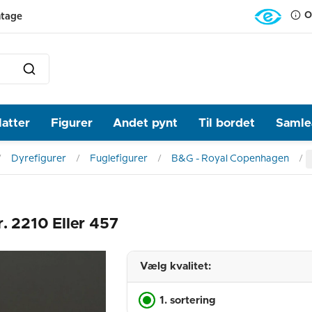
O
ntage
latter
Figurer
Andet pynt
Til bordet
Samlea
Dyrefigurer
Fuglefigurer
B&G - Royal Copenhagen
r. 2210 Eller 457
Vælg kvalitet:
1. sortering