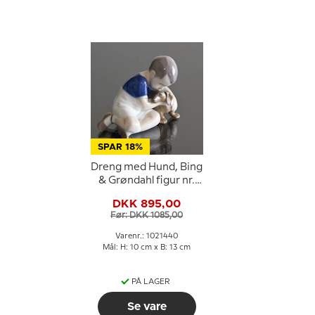
SPAR 18%
Dreng med Hund, Bing
& Grøndahl figur nr.
1951 eller 440
DKK 895,00
Før: DKK 1085,00
Varenr.: 1021440
Mål: H: 10 cm x B: 13 cm
PÅ LAGER
Se vare