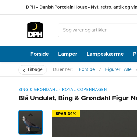
DPH – Danish Porcelain House - Nyt, retro, antik og vi
Forside
Lamper
Lampeskærme
P
Tilbage
Du er her:
Forside
Figurer - Alle
BING & GRØNDAHL - ROYAL COPENHAGEN
Blå Undulat, Bing & Grøndahl Figur N
SPAR 34%