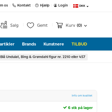
m os
Kontakt
Hjælp
Login
DKK
Salg
Gemt
Kurv
(0)
rtikler
Brands
Kunstnere
TILBUD
Blå Undulat, Bing & Grøndahl figur nr. 2210 eller 457
Info om kvalitet
6 stk på lager