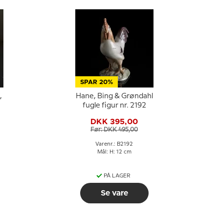
SPAR 20%
,
Hane, Bing & Grøndahl
fugle figur nr. 2192
DKK 395,00
Før: DKK 495,00
Varenr.: B2192
Mål: H: 12 cm
PÅ LAGER
Se vare