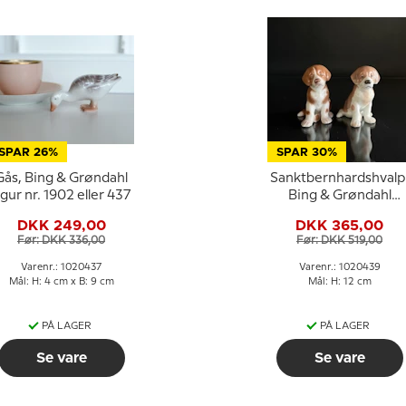
SPAR 26%
SPAR 30%
Gås, Bing & Grøndahl
Sanktbernhardshvalp
igur nr. 1902 eller 437
Bing & Grøndahl
hunde figur nr. 1926
DKK 249,00
DKK 365,00
eller 439
Før: DKK 336,00
Før: DKK 519,00
Varenr.: 1020437
Varenr.: 1020439
Mål: H: 4 cm x B: 9 cm
Mål: H: 12 cm
PÅ LAGER
PÅ LAGER
Se vare
Se vare