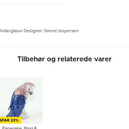
: Underglasur Designer: Svend Jespersen
Tilbehør og relaterede varer
SPAR 23%
Papegøje, Bing &