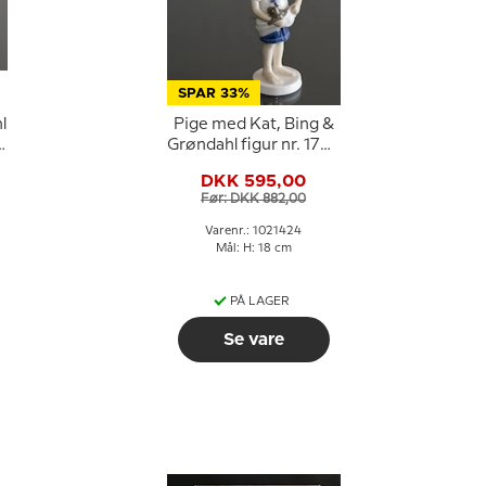
SPAR 33%
l
Pige med Kat, Bing &
Grøndahl figur nr. 1779
eller 424
DKK 595,00
Før: DKK 882,00
Varenr.: 1021424
Mål: H: 18 cm
PÅ LAGER
Se vare