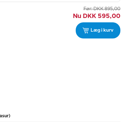
Før:
DKK
895,00
Nu
DKK
595,00
Læg i kurv
asur)