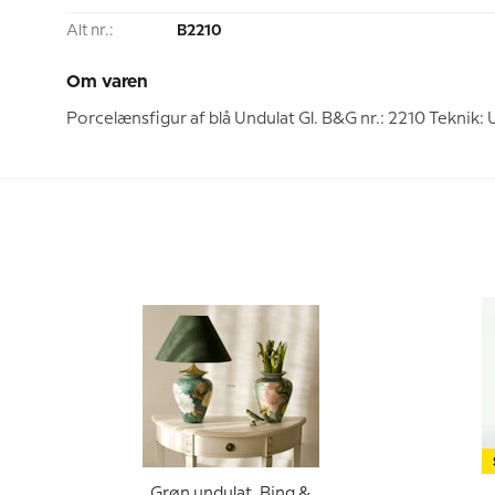
Alt nr.:
B2210
Om varen
Porcelænsfigur af blå Undulat Gl. B&G nr.: 2210 Teknik
Grøn undulat, Bing &