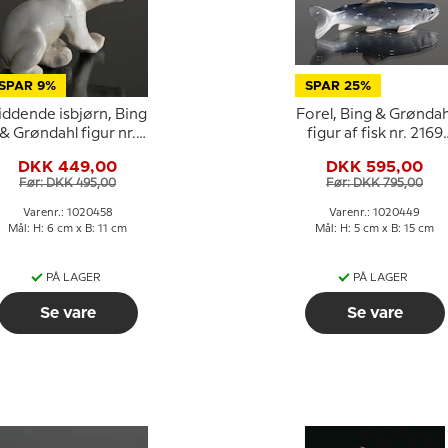
SPAR 9%
SPAR 25%
iddende isbjørn, Bing
Forel, Bing & Grøndah
& Grøndahl figur nr.
figur af fisk nr. 2169
2217 eller 458
eller 449
DKK 449,00
DKK 595,00
Før: DKK 495,00
Før: DKK 795,00
Varenr.: 1020458
Varenr.: 1020449
Mål: H: 6 cm x B: 11 cm
Mål: H: 5 cm x B: 15 cm
PÅ LAGER
PÅ LAGER
Se vare
Se vare