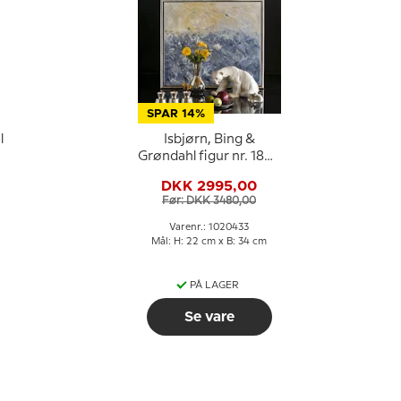
SPAR 14%
l
Isbjørn, Bing &
Grøndahl figur nr. 1857
eller 433
DKK 2995,00
Før: DKK 3480,00
Varenr.: 1020433
Mål: H: 22 cm x B: 34 cm
PÅ LAGER
Se vare