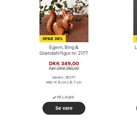
SPAR 38%
Egern, Bing &
L
Grøndahl figur nr. 2177
DKK 349,00
Før: DKK 560,00
Varenr.: B2177
Mål: H: 8 cm x B: 7 cm
PÅ LAGER
Se vare