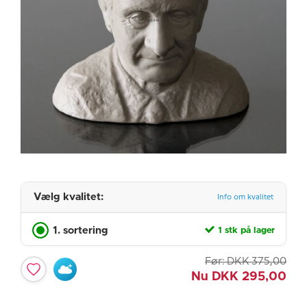
Vælg kvalitet:
Info om kvalitet
1. sortering
1 stk på lager
Før:
DKK
375,00
Nu
DKK
295,00