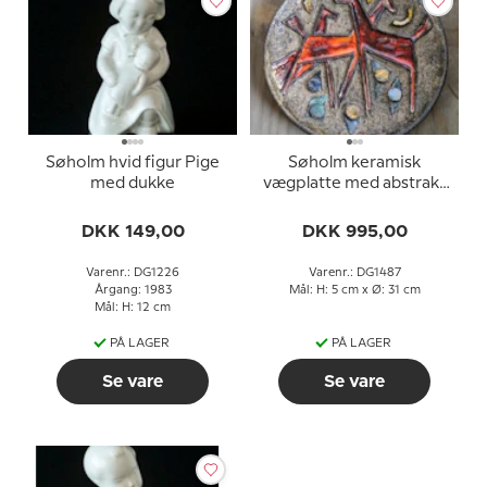
Søholm hvid figur Pige
Søholm keramisk
med dukke
vægplatte med abstrakt
motiv
DKK 149,00
DKK 995,00
Varenr.: DG1226
Varenr.: DG1487
Årgang: 1983
Mål: H: 5 cm x Ø: 31 cm
Mål: H: 12 cm
PÅ LAGER
PÅ LAGER
Se vare
Se vare