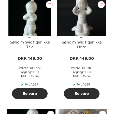
Søholm hvid figur Ikke
Søholm hvid figur Ikke
Tale
Høre
DKK 149,00
DKK 149,00
Varenr.: DG1222
Varenr.: DG1309
Årgang: 1983
Årgang: 1983
Mål: H: 15 cm
Mål: H: 15 cm
PÅ LAGER
PÅ LAGER
Se vare
Se vare