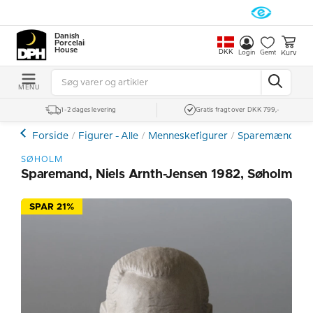
Danish
Porcelain
House
DKK
Kurv
Login
Gemt
MENU
1-2 dages levering
Gratis fragt over DKK 799,-
Forside
Figurer - Alle
Menneskefigurer
Sparemænd - St
SØHOLM
Sparemand, Niels Arnth-Jensen 1982, Søholm
SPAR 21%