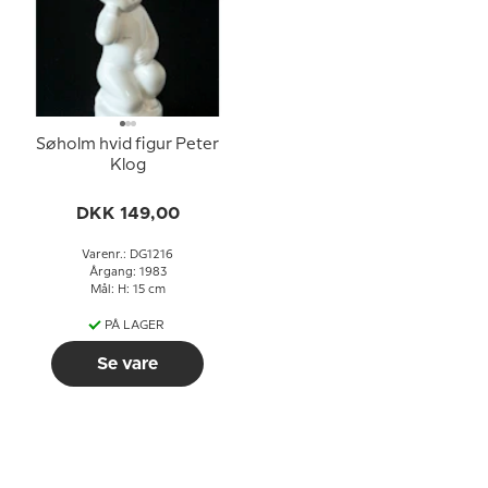
Søholm hvid figur Peter
Klog
DKK 149,00
Varenr.: DG1216
Årgang: 1983
Mål: H: 15 cm
PÅ LAGER
Se vare