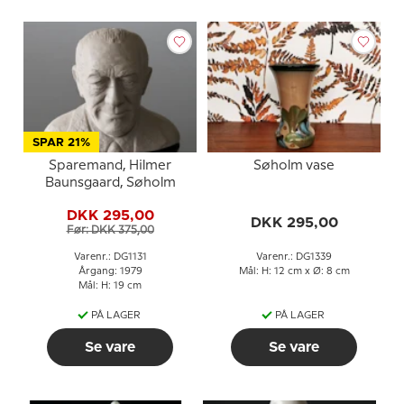
SPAR 21%
Sparemand, Hilmer
Søholm vase
Baunsgaard, Søholm
DKK 295,00
DKK 295,00
Før: DKK 375,00
Varenr.: DG1131
Varenr.: DG1339
Årgang: 1979
Mål: H: 12 cm x Ø: 8 cm
Mål: H: 19 cm
PÅ LAGER
PÅ LAGER
Se vare
Se vare