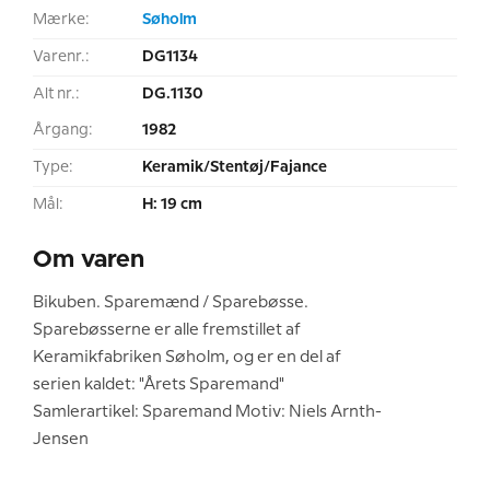
Mærke:
Søholm
Varenr.:
DG1134
Alt nr.:
DG.1130
Årgang:
1982
Type:
Keramik/Stentøj/Fajance
Mål:
H: 19 cm
Om varen
Bikuben. Sparemænd / Sparebøsse.
Sparebøsserne er alle fremstillet af
Keramikfabriken Søholm, og er en del af
serien kaldet: "Årets Sparemand"
Samlerartikel: Sparemand Motiv: Niels Arnth-
Jensen