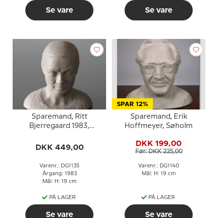
Se vare
Se vare
SPAR 12%
Sparemand, Ritt
Sparemand, Erik
Bjerregaard 1983,
Hoffmeyer, Søholm
Søholm
DKK 199,00
DKK 449,00
Før: DKK 225,00
Varenr.: DG1135
Varenr.: DG1140
Årgang: 1983
Mål: H: 19 cm
Mål: H: 19 cm
PÅ LAGER
PÅ LAGER
Se vare
Se vare