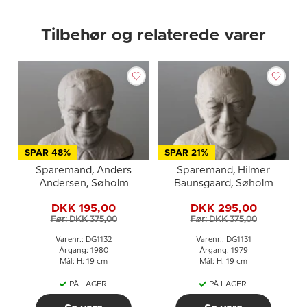
Tilbehør og relaterede varer
SPAR 48%
SPAR 21%
Sparemand, Anders
Sparemand, Hilmer
Andersen, Søholm
Baunsgaard, Søholm
DKK 195,00
DKK 295,00
Før: DKK 375,00
Før: DKK 375,00
Varenr.: DG1132
Varenr.: DG1131
Årgang: 1980
Årgang: 1979
Mål: H: 19 cm
Mål: H: 19 cm
PÅ LAGER
PÅ LAGER