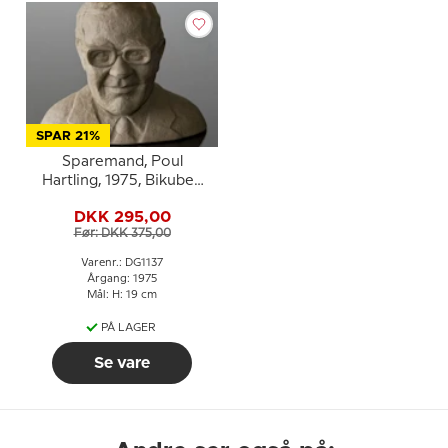
SPAR 21%
Sparemand, Poul
Hartling, 1975, Bikuben
på Søholm
DKK 295,00
Før: DKK 375,00
Varenr.: DG1137
Årgang: 1975
Mål: H: 19 cm
PÅ LAGER
Se vare