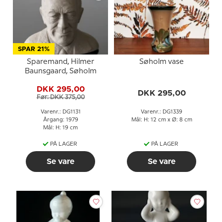
SPAR 21%
Sparemand, Hilmer
Søholm vase
Baunsgaard, Søholm
DKK 295,00
DKK 295,00
Før: DKK 375,00
Varenr.: DG1131
Varenr.: DG1339
Årgang: 1979
Mål: H: 12 cm x Ø: 8 cm
Mål: H: 19 cm
PÅ LAGER
PÅ LAGER
Se vare
Se vare