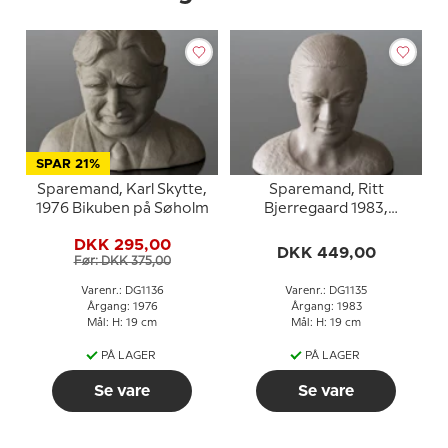
SPAR 21%
Sparemand, Karl Skytte,
Sparemand, Ritt
1976 Bikuben på Søholm
Bjerregaard 1983,
Søholm
DKK 295,00
DKK 449,00
Før: DKK 375,00
Varenr.: DG1136
Varenr.: DG1135
Årgang: 1976
Årgang: 1983
Mål: H: 19 cm
Mål: H: 19 cm
PÅ LAGER
PÅ LAGER
Se vare
Se vare