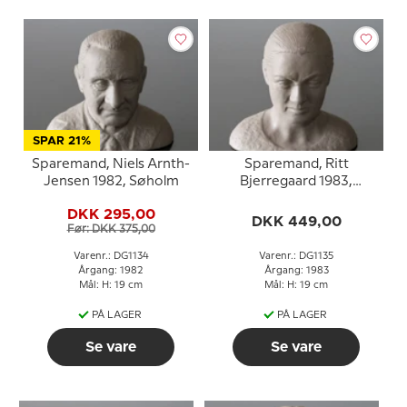
SPAR 21%
Sparemand, Niels Arnth-
Sparemand, Ritt
Jensen 1982, Søholm
Bjerregaard 1983,
Søholm
DKK 295,00
DKK 449,00
Før: DKK 375,00
Varenr.: DG1134
Varenr.: DG1135
Årgang: 1982
Årgang: 1983
Mål: H: 19 cm
Mål: H: 19 cm
PÅ LAGER
PÅ LAGER
Se vare
Se vare