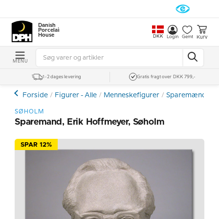
Danish
Porcelain
House
DKK
Kurv
Login
Gemt
MENU
1-2 dages levering
Gratis fragt over DKK 799,-
Forside
Figurer - Alle
Menneskefigurer
Sparemænd - St
SØHOLM
Sparemand, Erik Hoffmeyer, Søholm
SPAR 12%