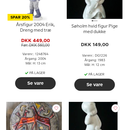
SPAR 20%
Årsfigur 2004 Erik,
Søholm hvid figur Pige
Dreng med træ
med dukke
DKK 449,00
DKK 149,00
Før: DKK 560,00
Varenr.: 1248764
Varenr.: DG1226
Årgang: 2004
Årgang: 1983
Mål: H: 13 cm
Mål: H: 12 cm
PÅ LAGER
PÅ LAGER
Se vare
Se vare