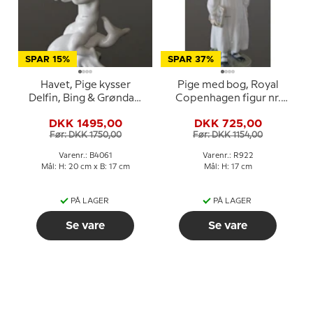
SPAR 15%
SPAR 37%
Havet, Pige kysser
Pige med bog, Royal
Delfin, Bing & Grøndahl
Copenhagen figur nr.
figur nr. 61 eller 4061
922
DKK 1495,00
DKK 725,00
Før: DKK 1750,00
Før: DKK 1154,00
Varenr.: B4061
Varenr.: R922
Mål: H: 20 cm x B: 17 cm
Mål: H: 17 cm
PÅ LAGER
PÅ LAGER
Se vare
Se vare