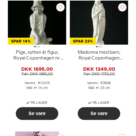
SPAR 14%
SPAR 23%
Pige, sytten år figur,
Madonna med barn,
Royal Copenhagen nr.
Royal Copenhagen
12475
Hvid/Blanc de Chine Nr
DKK 1695,00
DKK 1349,00
3658
Før: DKK 1980,00
Før: DKK 1750,00
Varenr.: R12475
Varenr.: R3658
Mål: H: 14 cm
Mål: H: 23 cm
PÅ LAGER
PÅ LAGER
Se vare
Se vare