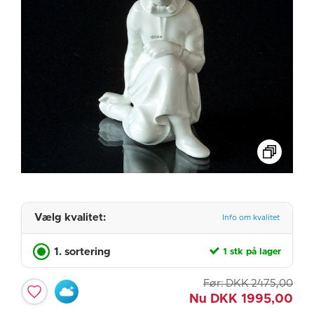
Vælg kvalitet:
Info om kvalitet
1. sortering
1 stk på lager
Før:
DKK
2475,00
Nu
DKK
1995,00