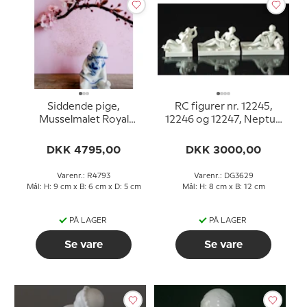
Siddende pige,
RC figurer nr. 12245,
Musselmalet Royal
12246 og 12247, Neptun
Copenhagen figur nr.
- Nordsøen, Havsnymfer
4793
, spiller trompet,
DKK 4795,00
DKK 3000,00
Havfrue - Østersøen
Varenr.: R4793
Varenr.: DG3629
Mål: H: 9 cm x B: 6 cm x D: 5 cm
Mål: H: 8 cm x B: 12 cm
PÅ LAGER
PÅ LAGER
Se vare
Se vare