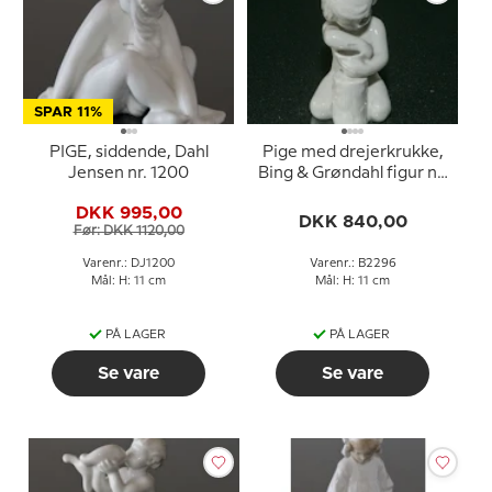
SPAR 11%
PIGE, siddende, Dahl
Pige med drejerkrukke,
Jensen nr. 1200
Bing & Grøndahl figur nr.
2296
DKK 995,00
DKK 840,00
Før: DKK 1120,00
Varenr.: DJ1200
Varenr.: B2296
Mål: H: 11 cm
Mål: H: 11 cm
PÅ LAGER
PÅ LAGER
Se vare
Se vare