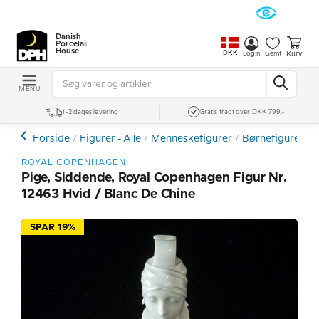
Danish
Porcelain
House
DKK
Kurv
Login
Gemt
MENU
1-2 dages levering
Gratis fragt over DKK 799,-
Forside
Figurer - Alle
Menneskefigurer
Børnefigurer
ROYAL COPENHAGEN
Pige, Siddende, Royal Copenhagen Figur Nr.
12463 Hvid / Blanc De Chine
SPAR 19%