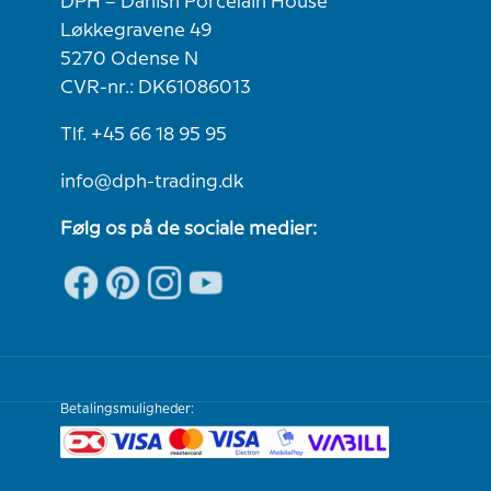
DPH – Danish Porcelain House
Løkkegravene 49
5270 Odense N
CVR-nr.: DK61086013
Tlf. +45 66 18 95 95
info@dph-trading.dk
Følg os på de sociale medier:
Betalingsmuligheder: