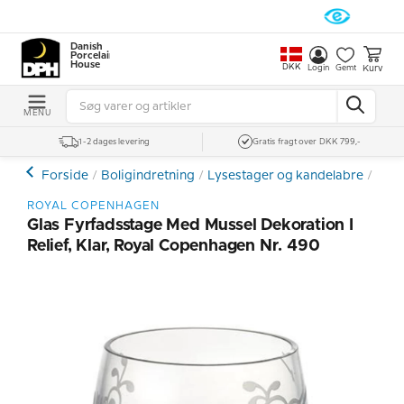
Danish
Porcelain
House
DKK
Kurv
Login
Gemt
MENU
1-2 dages levering
Gratis fragt over DKK 799,-
Forside
Boligindretning
Lysestager og kandelabre
Lyse
ROYAL COPENHAGEN
Glas Fyrfadsstage Med Mussel Dekoration I
Relief, Klar, Royal Copenhagen Nr. 490