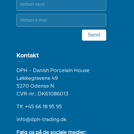
Send
Kontakt
DPH – Danish Porcelain House
Løkkegravene 49
5270 Odense N
CVR-nr.: DK61086013
Tlf. +45 66 18 95 95
info@dph-trading.dk
Følg os på de sociale medier: