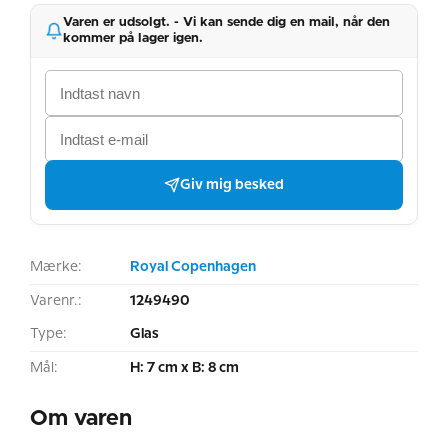
Varen er udsolgt. - Vi kan sende dig en mail, når den
kommer på lager igen.
Giv mig besked
Mærke:
Royal Copenhagen
Varenr.:
1249490
Type:
Glas
Mål:
H: 7 cm x B: 8 cm
Om varen