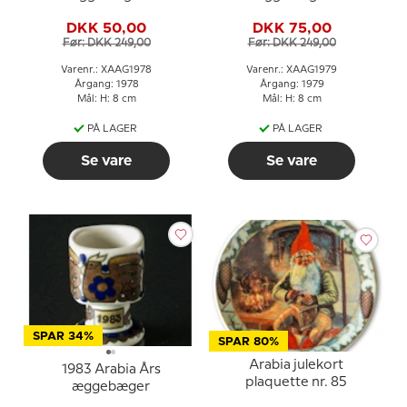
DKK 50,00
DKK 75,00
Før: DKK 249,00
Før: DKK 249,00
Varenr.: XAAG1978
Varenr.: XAAG1979
Årgang: 1978
Årgang: 1979
Mål: H: 8 cm
Mål: H: 8 cm
PÅ LAGER
PÅ LAGER
Se vare
Se vare
SPAR 34%
SPAR 80%
Arabia julekort
1983 Arabia Års
plaquette nr. 85
æggebæger