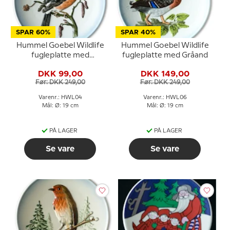
SPAR 60%
SPAR 40%
Hummel Goebel Wildlife
Hummel Goebel Wildlife
fugleplatte med
fugleplatte med Gråand
Dompap
DKK 99,00
DKK 149,00
Før: DKK 249,00
Før: DKK 249,00
Varenr.: HWL04
Varenr.: HWL06
Mål: Ø: 19 cm
Mål: Ø: 19 cm
PÅ LAGER
PÅ LAGER
Se vare
Se vare