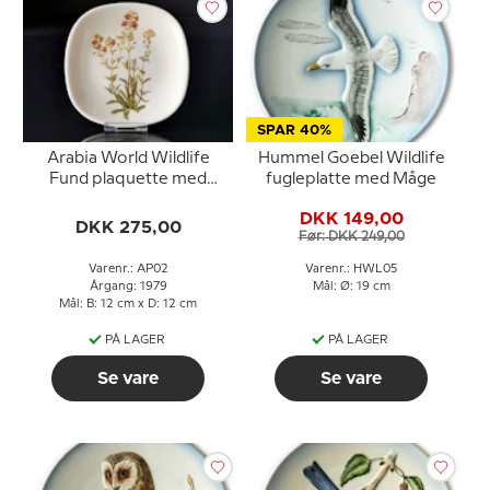
SPAR 40%
Arabia World Wildlife
Hummel Goebel Wildlife
Fund plaquette med
fugleplatte med Måge
Nemesia Stumosa
DKK 149,00
DKK 275,00
Før: DKK 249,00
Varenr.: AP02
Varenr.: HWL05
Årgang: 1979
Mål: Ø: 19 cm
Mål: B: 12 cm x D: 12 cm
PÅ LAGER
PÅ LAGER
Se vare
Se vare