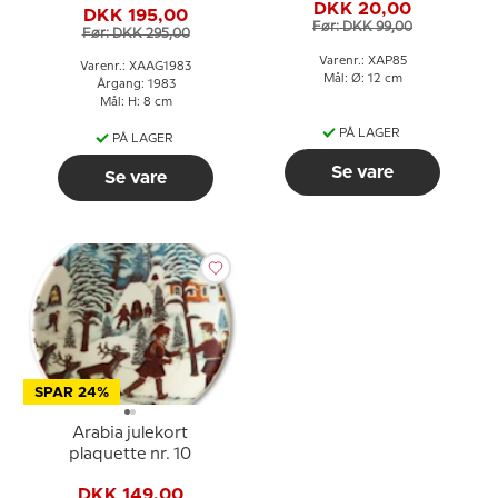
DKK 20,00
DKK 195,00
Før: DKK 99,00
Før: DKK 295,00
Varenr.: XAP85
Varenr.: XAAG1983
Mål: Ø: 12 cm
Årgang: 1983
Mål: H: 8 cm
PÅ LAGER
PÅ LAGER
Se vare
Se vare
SPAR 24%
Arabia julekort
plaquette nr. 10
DKK 149,00