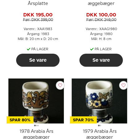
Årsplatte
æggebæger
DKK 195,00
DKK 100,00
Før: DKK 399,00
Før: DKK 249,00
Varenr.: XAA1983
Varenr.: XAAG1980
Årgang: 1983
Årgang: 1980
Mål: B: 20 cm x D: 20 cm
Mål: H: 8 cm
PÅ LAGER
PÅ LAGER
Se vare
Se vare
SPAR 80%
SPAR 70%
1978 Arabia Års
1979 Arabia Års
æggebæger
æggebæger