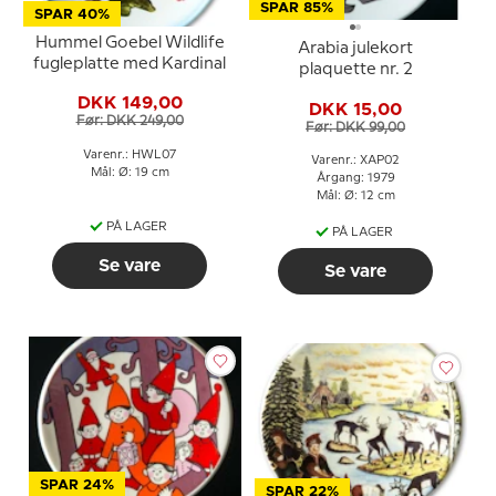
SPAR 85%
SPAR 40%
Hummel Goebel Wildlife
Arabia julekort
fugleplatte med Kardinal
plaquette nr. 2
DKK 149,00
DKK 15,00
Før: DKK 249,00
Før: DKK 99,00
Varenr.: HWL07
Varenr.: XAP02
Mål: Ø: 19 cm
Årgang: 1979
Mål: Ø: 12 cm
PÅ LAGER
PÅ LAGER
Se vare
Se vare
SPAR 24%
SPAR 22%