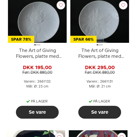
SPAR 78%
SPAR 66%
The Art of Giving
The Art of Giving
Flowers, platte med
Flowers, platte med
relief, 'Snow Top', Royal
relief, 'Cameo', Royal
DKK 195,00
DKK 295,00
Copenhagen
Copenhagen
Før: DKK 880,00
Før: DKK 880,00
Varenr.: 2661132
Varenr.: 2661131
Mål: Ø: 23 cm
Mål: Ø: 21 cm
PÅ LAGER
PÅ LAGER
Se vare
Se vare