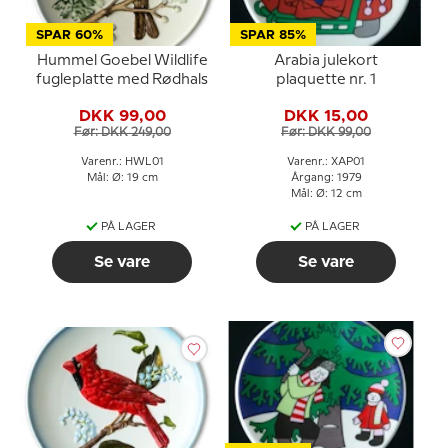
SPAR 60%
SPAR 85%
Hummel Goebel Wildlife
Arabia julekort
fugleplatte med Rødhals
plaquette nr. 1
DKK 99,00
DKK 15,00
Før: DKK 249,00
Før: DKK 99,00
Varenr.: HWL01
Varenr.: XAP01
Mål: Ø: 19 cm
Årgang: 1979
Mål: Ø: 12 cm
PÅ LAGER
PÅ LAGER
Se vare
Se vare