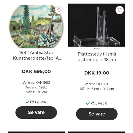
1982 Arabia Stor
Plattestativ til små
Kunstnerplatte/fad, A.
platter op til 18 cm
Alariesto Ø 30 cm
DKK 695,00
DKK 19,00
Varenr.: XAK1982
Varenr.: 100270
Årgang: 1982
Mål: H: 5 cm x D: 7 cm
Mål: Ø: 30 cm
PÅ LAGER
PÅ LAGER
Se vare
Se vare