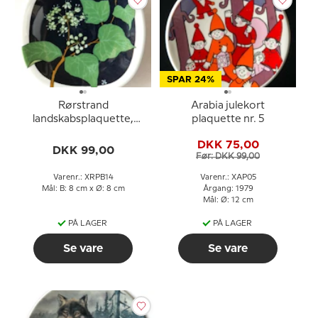
SPAR 24%
Rørstrand
Arabia julekort
landskabsplaquette,
plaquette nr. 5
Gotland
DKK 75,00
DKK 99,00
Før: DKK 99,00
Varenr.: XRPB14
Varenr.: XAP05
Mål: B: 8 cm x Ø: 8 cm
Årgang: 1979
Mål: Ø: 12 cm
PÅ LAGER
PÅ LAGER
Se vare
Se vare