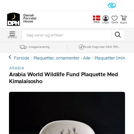
Danish
Porcelain
House
DKK
Kurv
Login
Gemt
MENU
1-2 dages levering
Gratis fragt over DKK 799,-
Forside
Plaquetter, ornamenter - Alle
Plaquetter (mini pla
ARABIA
Arabia World Wildlife Fund Plaquette Med
Kimalaisosho