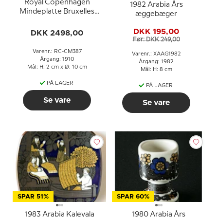
Royal Copenhagen
1982 Arabia Års
Mindeplatte Bruxelles
æggebæger
1910 World Fair
DKK 195,00
DKK 2498,00
Før: DKK 249,00
Varenr.: RC-CM387
Varenr.: XAAG1982
Årgang: 1910
Årgang: 1982
Mål: H: 2 cm x Ø: 10 cm
Mål: H: 8 cm
PÅ LAGER
PÅ LAGER
Se vare
Se vare
SPAR 51%
SPAR 60%
1983 Arabia Kalevala
1980 Arabia Års