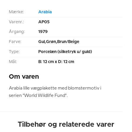
Mærke:
Arabia
Varenr.:
AP05
Årgang:
1979
Farve:
Gul,Grøn,Brun/Beige
Type:
Porcelæn (silketryk u/ guld)
Mål:
B: 12 cm x D: 12 cm
Om varen
Arabia lille vægplakette med blomstermotiv i
serien "World Wildlife Fund".
Tilbehør og relaterede varer