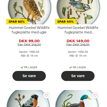
SPAR 60%
SPAR 40%
Hummel Goebel Wildlife
Hummel Goebel Wildlife
fugleplatte med ugle
fugleplatte med
Blåmejse
DKK 99,00
DKK 149,00
Før: DKK 249,00
Før: DKK 249,00
Varenr.: HWL03
Varenr.: HWL02
Mål: Ø: 19 cm
Mål: Ø: 19 cm
PÅ LAGER
PÅ LAGER
Se vare
Se vare