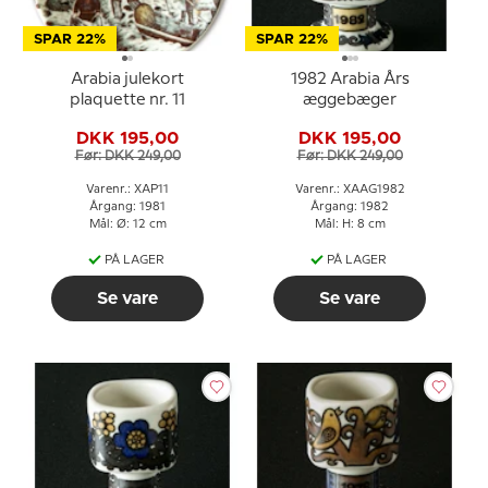
SPAR 22%
SPAR 22%
Arabia julekort
1982 Arabia Års
plaquette nr. 11
æggebæger
DKK 195,00
DKK 195,00
Før: DKK 249,00
Før: DKK 249,00
Varenr.: XAP11
Varenr.: XAAG1982
Årgang: 1981
Årgang: 1982
Mål: Ø: 12 cm
Mål: H: 8 cm
PÅ LAGER
PÅ LAGER
Se vare
Se vare