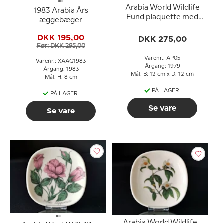
Arabia World Wildlife
1983 Arabia Års
Fund plaquette med
æggebæger
Kimalaisosho
DKK 195,00
DKK 275,00
Før: DKK 295,00
Varenr.: AP05
Varenr.: XAAG1983
Årgang: 1979
Årgang: 1983
Mål: B: 12 cm x D: 12 cm
Mål: H: 8 cm
PÅ LAGER
PÅ LAGER
Se vare
Se vare
Arabia World Wildlife