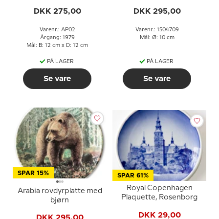
og kælk, Bing & Grøndahl
DKK 275,00
DKK 295,00
nr. 1504709
Varenr.: AP02
Varenr.: 1504709
Årgang: 1979
Mål: Ø: 10 cm
Mål: B: 12 cm x D: 12 cm
PÅ LAGER
PÅ LAGER
Se vare
Se vare
SPAR 15%
SPAR 61%
Royal Copenhagen
Arabia rovdyrplatte med
Plaquette, Rosenborg
bjørn
DKK 29,00
DKK 295,00