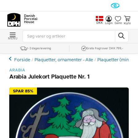
Danish
Porcelain
House
DKK
Kurv
Login
Gemt
MENU
1-2 dages levering
Gratis fragt over DKK 799,-
Forside
Plaquetter, ornamenter - Alle
Plaquetter (mini pla
ARABIA
Arabia Julekort Plaquette Nr. 1
SPAR 85%