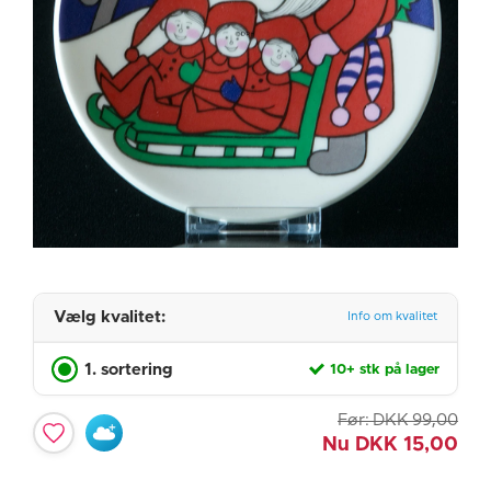
Vælg kvalitet:
Info om kvalitet
1. sortering
10+ stk på lager
Før:
DKK
99,00
Nu
DKK
15,00