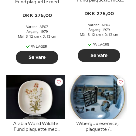
Fund plaquette med
Fund plaquette med
Vanda Coerulea
Limonium Arborescens
DKK 275,00
DKK 275,00
Varenr.: AP03
Varenr.: AP07
Årgang: 1979
Årgang: 1979
Mål: B: 12 cm x D: 12 cm
Mål: B: 12 cm x D: 12 cm
PÅ LAGER
PÅ LAGER
Se vare
Se vare
Arabia World Wildlife
Wiberg Juleservice,
Fund plaquette med
plaquette /
Nemesia Stumosa
Smørtallerken nr. 4, nisse