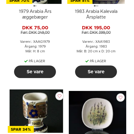
SPAR 70%
SPAR 51%
1979 Arabia Års
1983 Arabia Kalevala
æggebæger
Årsplatte
DKK 75,00
DKK 195,00
Før: DKK 249,00
Før: DKK 399,00
Varenr.: XAAG1979
Varenr.: XAA1983
Årgang: 1979
Årgang: 1983
Mål: H: 8 cm
Mål: B: 20 cm x D: 20 cm
PÅ LAGER
PÅ LAGER
Se vare
Se vare
SPAR 34%