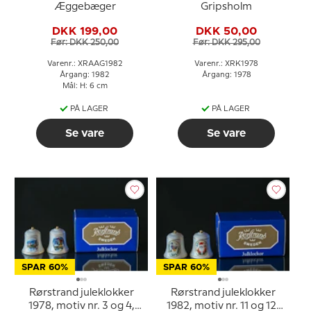
Æggebæger
Gripsholm
DKK 199,00
DKK 50,00
Før: DKK 250,00
Før: DKK 295,00
Varenr.: XRAAG1982
Varenr.: XRK1978
Årgang: 1982
Årgang: 1978
Mål: H: 6 cm
PÅ LAGER
PÅ LAGER
Se vare
Se vare
SPAR 60%
SPAR 60%
Rørstrand juleklokker
Rørstrand juleklokker
1978, motiv nr. 3 og 4,
1982, motiv nr. 11 og 12,