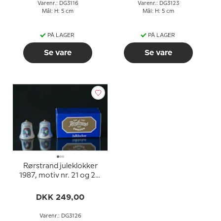
Varenr.: DG3116
Varenr.: DG3123
Mål: H: 5 cm
Mål: H: 5 cm
PÅ LAGER
PÅ LAGER
Se vare
Se vare
Rørstrand juleklokker
1987, motiv nr. 21 og 22,
sæt med 2 stk.
DKK 249,00
Varenr.: DG3126