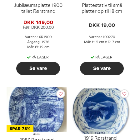
Jubilæumsplatte 1900
Plattestativ til små
tallet Rørstrand
platter op til 18 cm
DKK 149,00
DKK 19,00
Før: DKK 200,00
Varenr.: XR1900
Varenr.: 100270
Årgang: 1976
Mål: H: 5 cm x D: 7 cm
Mål: Ø: 19 cm
PÅ LAGER
PÅ LAGER
Se vare
Se vare
SPAR 78%
1919 Rørstrand