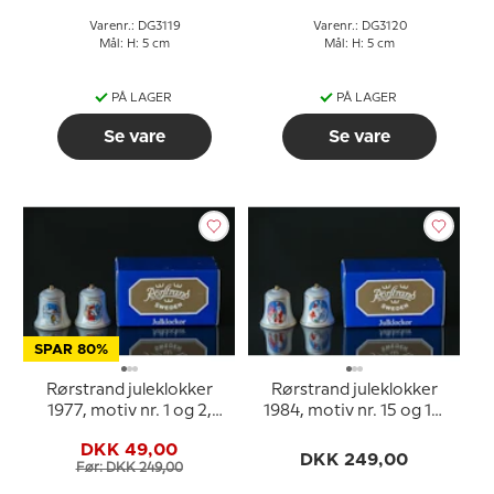
Varenr.: DG3119
Varenr.: DG3120
Mål: H: 5 cm
Mål: H: 5 cm
PÅ LAGER
PÅ LAGER
Se vare
Se vare
SPAR 80%
Rørstrand juleklokker
Rørstrand juleklokker
1977, motiv nr. 1 og 2,
1984, motiv nr. 15 og 16,
sæt med 2 stk.
sæt med 2 stk.
DKK 49,00
DKK 249,00
Før: DKK 249,00