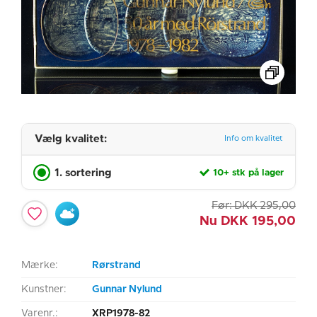
Vælg kvalitet:
Info om kvalitet
1. sortering
10+ stk på lager
Før:
DKK
295,00
Nu
DKK
195,00
Mærke:
Rørstrand
Kunstner:
Gunnar Nylund
Varenr.:
XRP1978-82