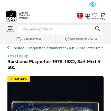
Danish
Porcelain
House
DKK
Kurv
Login
Gemt
MENU
1-2 dages levering
Gratis fragt over DKK 799,-
Forside
Plaquetter, ornamenter - Alle
Plaquetter (mini pla
RØRSTRAND
Rørstrand Plaquetter 1978-1982, Sæt Med 5
Stk.
SPAR 34%