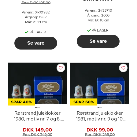
Før: DKK 195,00
Varenr.: 2425710
Varenr.: XRX1982
Årgang: 2005
Årgang: 1982
Mål: Ø: 10 cm
Mål: Ø: 19 cm
PÅ LAGER
PÅ LAGER
Se vare
Se vare
SPAR 40%
SPAR 60%
Rørstrand juleklokker
Rørstrand juleklokker
1980, motiv nr. 7 og 8,
1981, motiv nr. 9 og 10,
sæt med 2 stk.
sæt med 2 stk.
DKK 149,00
DKK 99,00
Før: DKK 249,00
Før: DKK 249,00