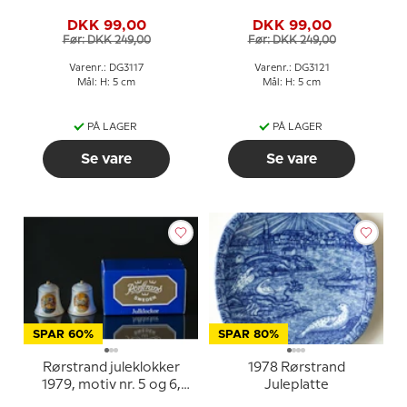
sæt med 2 stk.
sæt med 2 stk.
DKK 99,00
DKK 99,00
Før: DKK 249,00
Før: DKK 249,00
Varenr.: DG3117
Varenr.: DG3121
Mål: H: 5 cm
Mål: H: 5 cm
PÅ LAGER
PÅ LAGER
Se vare
Se vare
SPAR 60%
SPAR 80%
Rørstrand juleklokker
1978 Rørstrand
1979, motiv nr. 5 og 6,
Juleplatte
sæt med 2 stk.