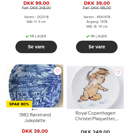
DKK 99,00
DKK 39,00
Før: DKK 249,00
Før: DKK 195,00
Varenr.: DG3118
Varenr.: XRX1978
Mål: H: 5 cm
Årgang: 1978
Mål: Ø: 19 cm
PÅ LAGER
PÅ LAGER
Se vare
Se vare
SPAR 80%
Royal Copenhagen
1982 Rørstrand
Christel Plaquetter,
Juleplatte
Tvilling
DKK 39,00
DKK 249,00