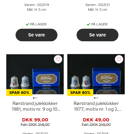
Varenr.: DG3119
Varenr.: DG3121
Mål: H: 5 cm
Mål: H: 5 cm
PÅ LAGER
PÅ LAGER
Se vare
Se vare
SPAR 60%
SPAR 80%
Rørstrand juleklokker
Rørstrand juleklokker
1981, motiv nr. 9 og 10,
1977, motiv nr. 1 og 2,
sæt med 2 stk.
sæt med 2 stk.
DKK 99,00
DKK 49,00
Før: DKK 249,00
Før: DKK 249,00
Varenr.: DG3120
Varenr.: DG3116