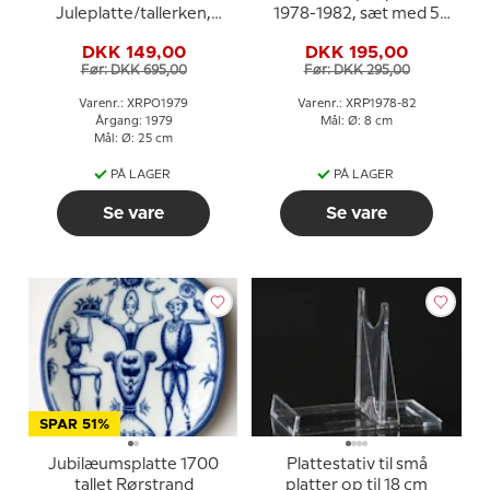
Juleplatte/tallerken,
1978-1982, sæt med 5
Stille nat, hellige nat
stk.
DKK 149,00
DKK 195,00
Før: DKK 695,00
Før: DKK 295,00
Varenr.: XRPO1979
Varenr.: XRP1978-82
Årgang: 1979
Mål: Ø: 8 cm
Mål: Ø: 25 cm
PÅ LAGER
PÅ LAGER
Se vare
Se vare
SPAR 51%
Jubilæumsplatte 1700
Plattestativ til små
tallet Rørstrand
platter op til 18 cm