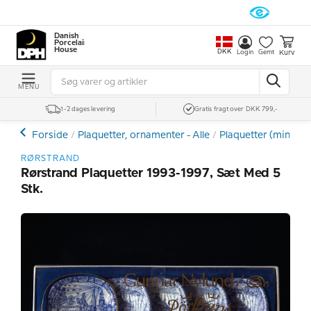
Danish
Porcelain
House
DKK
Kurv
Login
Gemt
MENU
1-2 dages levering
Gratis fragt over DKK 799,-
Forside
Plaquetter, ornamenter - Alle
Plaquetter (mini pla
RØRSTRAND
Rørstrand Plaquetter 1993-1997, Sæt Med 5
Stk.