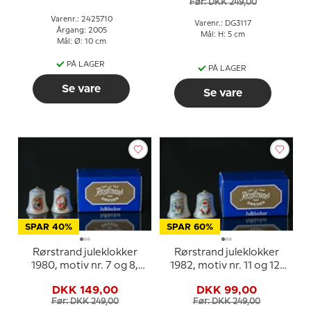
Før: DKK 249,00
Varenr.: 2425710
Varenr.: DG3117
Årgang: 2005
Mål: H: 5 cm
Mål: Ø: 10 cm
PÅ LAGER
PÅ LAGER
Se vare
Se vare
SPAR 40%
SPAR 60%
Rørstrand juleklokker
Rørstrand juleklokker
1980, motiv nr. 7 og 8,
1982, motiv nr. 11 og 12,
sæt med 2 stk.
sæt med 2 stk.
DKK 149,00
DKK 99,00
Før: DKK 249,00
Før: DKK 249,00