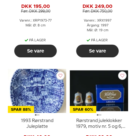
stk.
DKK 195,00
DKK 249,00
Før: DKK 299,00
Før: DKK 750,00
Varenr.: XRP1973-77
Varenr.: XRX1997
Mål: Ø: 8 cm
Årgang: 1997
Mål: Ø: 19 cm
PÅ LAGER
PÅ LAGER
Se vare
Se vare
SPAR 88%
SPAR 60%
1993 Rørstrand
Rørstrand juleklokker
Juleplatte
1979, motiv nr. 5 og 6,
sæt med 2 stk.