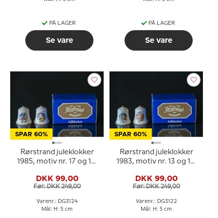
PÅ LAGER
PÅ LAGER
Se vare
Se vare
SPAR 60%
SPAR 60%
Rørstrand juleklokker
Rørstrand juleklokker
1985, motiv nr. 17 og 18,
1983, motiv nr. 13 og 14,
sæt med 2 stk.
sæt med 2 stk.
DKK 99,00
DKK 99,00
Før: DKK 249,00
Før: DKK 249,00
Varenr.: DG3124
Varenr.: DG3122
Mål: H: 5 cm
Mål: H: 5 cm