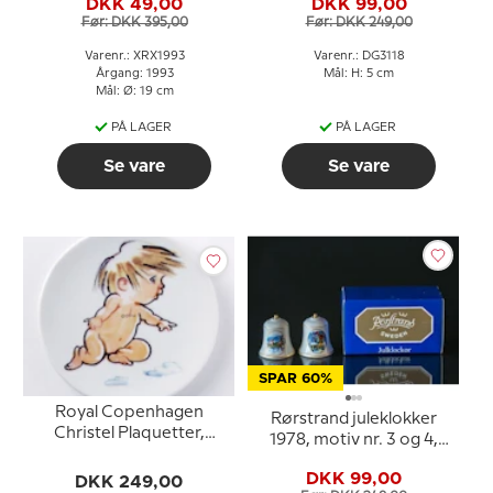
DKK 49,00
DKK 99,00
Før: DKK 395,00
Før: DKK 249,00
Varenr.: XRX1993
Varenr.: DG3118
Årgang: 1993
Mål: H: 5 cm
Mål: Ø: 19 cm
PÅ LAGER
PÅ LAGER
Se vare
Se vare
SPAR 60%
Royal Copenhagen
Rørstrand juleklokker
Christel Plaquetter,
1978, motiv nr. 3 og 4,
Tvilling
sæt med 2 stk.
DKK 99,00
DKK 249,00