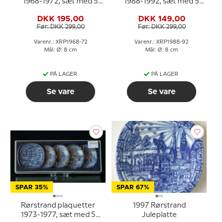
1968-1972, sæt med 5
1988-1992, sæt med 5
stk.
stk.
DKK 195,00
DKK 149,00
Før: DKK 299,00
Før: DKK 299,00
Varenr.: XRP1968-72
Varenr.: XRP1988-92
Mål: Ø: 8 cm
Mål: Ø: 8 cm
PÅ LAGER
PÅ LAGER
Se vare
Se vare
SPAR 35%
SPAR 67%
Rørstrand plaquetter
1997 Rørstrand
1973-1977, sæt med 5
Juleplatte