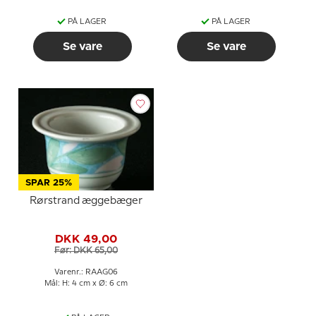
PÅ LAGER
PÅ LAGER
Se vare
Se vare
SPAR 25%
Rørstrand æggebæger
DKK 49,00
Før: DKK 65,00
Varenr.: RAAG06
Mål: H: 4 cm x Ø: 6 cm