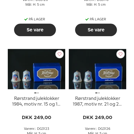
Mål: H: 5 cm
Mål: H: 5 cm
PÅ LAGER
PÅ LAGER
Se vare
Se vare
Rørstrand juleklokker
Rørstrand juleklokker
1984, motiv nr. 15 og 16,
1987, motiv nr. 21 og 22,
sæt med 2 stk.
sæt med 2 stk.
DKK 249,00
DKK 249,00
Varenr.: DG3123
Varenr.: DG3126
Mål: H: 5 cm
Mål: H: 5 cm