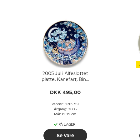
2005 Jul i Alfeslottet
platte, Kanefart, Bing
& Grøndahl
DKK 495,00
Varenr.: 1205719
Årgang: 2005
Mål: Ø: 19 cm
PÅ LAGER
Se vare