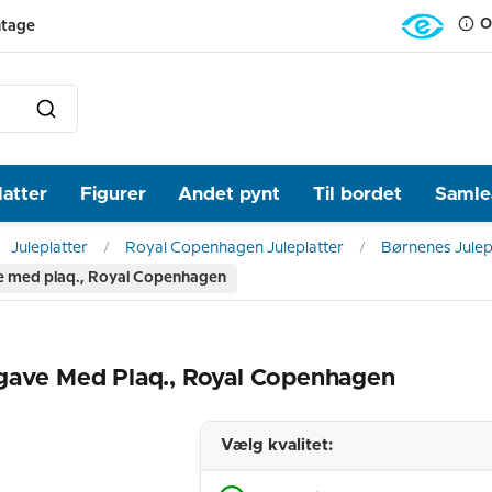
O
ntage
latter
Figurer
Andet pynt
Til bordet
Samlea
Juleplatter
Royal Copenhagen Juleplatter
Børnenes Julep
ve med plaq., Royal Copenhagen
dgave Med Plaq., Royal Copenhagen
Vælg kvalitet: