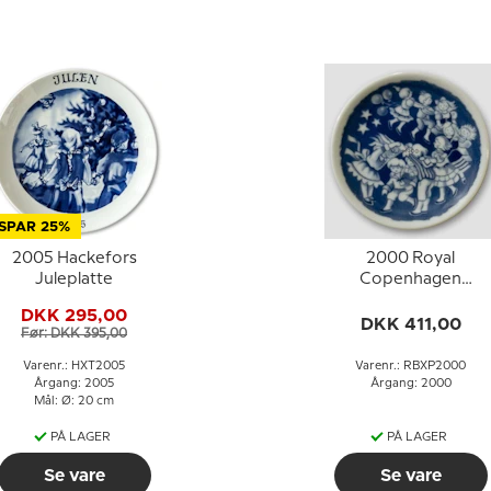
SPAR 25%
2005 Hackefors
2000 Royal
Juleplatte
Copenhagen
Børnenes juleplatte
DKK 295,00
med plaquette
DKK 411,00
Før: DKK 395,00
Varenr.: HXT2005
Varenr.: RBXP2000
Årgang: 2005
Årgang: 2000
Mål: Ø: 20 cm
PÅ LAGER
PÅ LAGER
Se vare
Se vare