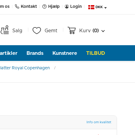
m os
Kontakt
Hjælp
Login
DKK
Salg
Gemt
Kurv
(0)
rtikler
Brands
Kunstnere
TILBUD
latter Royal Copenhagen
Info om kvalitet