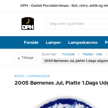
DPH – Danish Porcelain House - Nyt, retro, antik og vi
Forside
Lamper
Lampeskærme
P
Du er her:
Forside
Platter - Alle
Tilbage
2005 Børnenes Jul, platte 1.dags udga
ROYAL COPENHAGEN
2005 Børnenes Jul, Platte 1.dags U