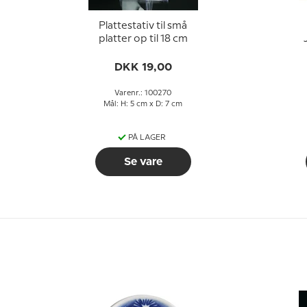
Plattestativ til små
platter op til 18 cm
DKK 19,00
Varenr.: 100270
Mål: H: 5 cm x D: 7 cm
PÅ LAGER
Se vare