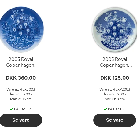
2003 Royal
2003 Royal
Copenhagen,
Copenhagen,
Børnenes Jul, platte
Børnenes Jul,
plaquette (mini) platt
DKK 360,00
DKK 125,00
Varenr.: RBX2003
Varenr.: RBXP2003
Årgang: 2003
Årgang: 2003
Mål: Ø: 13 cm
Mål: Ø: 8 cm
PÅ LAGER
PÅ LAGER
Se vare
Se vare