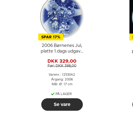
SPAR 17%
2006 Børnenes Jul,
platte 1.dags udgave
med plaq., Royal
DKK 329,00
Copenhagen
Før: DKK 398,00
Varenr.: 1253042
Årgang: 2006
Mål: Ø: 17 cm
PÅ LAGER
Se vare