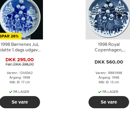
SPAR 26%
1998 Børnenes Jul,
1998 Royal
platte 1.dags udgave
Copenhagen,
med plaq., Royal
Børnenes Jul, platte
DKK 295,00
Copenhagen
DKK 560,00
Før: DKK 398,00
Varenr.: 1245042
Varenr.: RBX1998
Årgang: 1998
Årgang: 1998
Mål: Ø: 17 cm
Mål: Ø: 13 cm
PÅ LAGER
PÅ LAGER
Se vare
Se vare