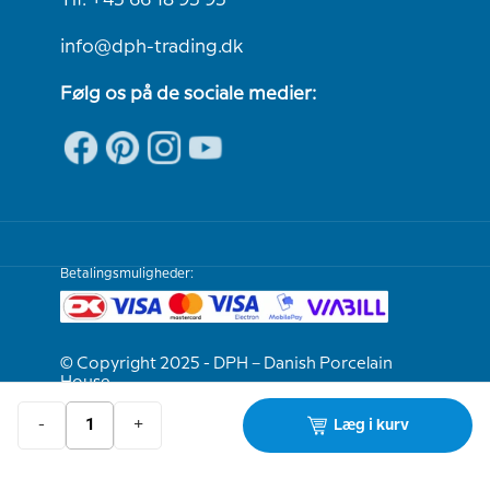
Tlf. +45 66 18 95 95
info@dph-trading.dk
Følg os på de sociale medier:
Betalingsmuligheder:
© Copyright 2025 - DPH – Danish Porcelain
House
-
+
Læg i kurv
Vi er e-mærket