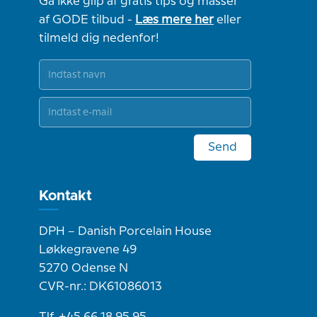
Gå ikke glip af gratis tips og masser
af GODE tilbud -
Læs mere her
eller
tilmeld dig nedenfor!
Send
Kontakt
DPH – Danish Porcelain House
Løkkegravene 49
5270 Odense N
CVR-nr.: DK61086013