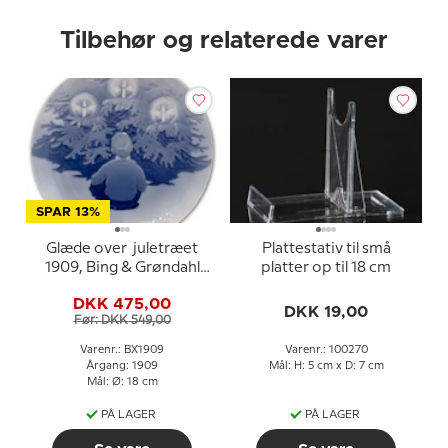
Tilbehør og relaterede varer
SPAR 13%
Glæde over juletræet
Plattestativ til små
1909, Bing & Grøndahl
platter op til 18 cm
Juleplatte
DKK 475,00
DKK 19,00
Før: DKK 549,00
Varenr.: BX1909
Varenr.: 100270
Årgang: 1909
Mål: H: 5 cm x D: 7 cm
Mål: Ø: 18 cm
PÅ LAGER
PÅ LAGER