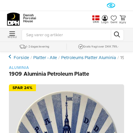
Danish
Porcelain
House
DKK
Kurv
Login
Gemt
MENU
1-2 dages levering
Gratis fragt over DKK 799,-
Forside
Platter - Alle
Petroleums Platter Aluminia
1909 A
ALUMINIA
1909 Aluminia Petroleum Platte
SPAR 24%