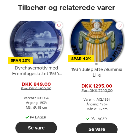
Tilbehør og relaterede varer
SPAR 42%
SPAR 23%
Dyrehavemotiv med
1934 Juleplatte Aluminia
Eremitageslottet 1934,
Lille
Royal Copenhagen
DKK 849,00
Juleplatte
DKK 1295,00
Før: DKK 1100,00
Før: DKK 2240,00
Varenr.: RX1934
Varenr.: AXL1934
Årgang: 1934
Årgang: 1934
Mål: Ø: 18 cm
Mål: Ø: 16 cm
PÅ LAGER
PÅ LAGER
Se vare
Se vare