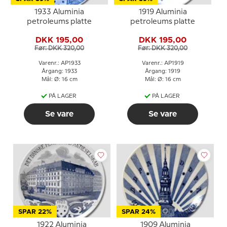
1933 Aluminia
1919 Aluminia
petroleums platte
petroleums platte
DKK 195,00
DKK 195,00
Før: DKK 320,00
Før: DKK 320,00
Varenr.: AP1933
Varenr.: AP1919
Årgang: 1933
Årgang: 1919
Mål: Ø: 16 cm
Mål: Ø: 16 cm
PÅ LAGER
PÅ LAGER
Se vare
Se vare
SPAR 22%
SPAR 24%
1922 Aluminia
1909 Aluminia