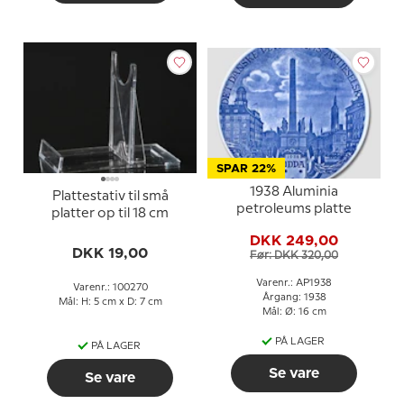
SPAR 22%
1938 Aluminia
Plattestativ til små
petroleums platte
platter op til 18 cm
DKK 249,00
DKK 19,00
Før: DKK 320,00
Varenr.: AP1938
Varenr.: 100270
Årgang: 1938
Mål: H: 5 cm x D: 7 cm
Mål: Ø: 16 cm
PÅ LAGER
PÅ LAGER
Se vare
Se vare