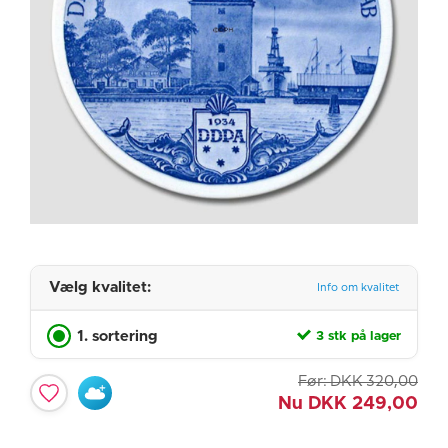
Vælg kvalitet:
Info om kvalitet
1. sortering
3 stk på lager
Før:
DKK
320,00
Nu
DKK
249,00