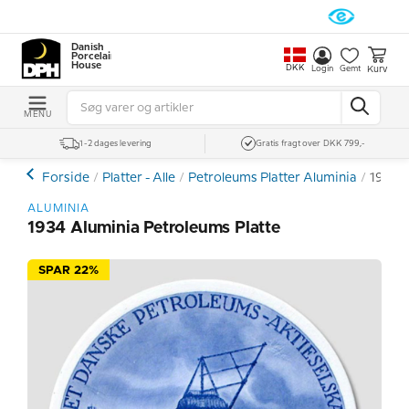
Danish
Porcelain
House
DKK
Kurv
Login
Gemt
MENU
1-2 dages levering
Gratis fragt over DKK 799,-
Forside
Platter - Alle
Petroleums Platter Aluminia
1934 A
ALUMINIA
1934 Aluminia Petroleums Platte
SPAR 22%