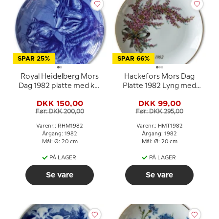
SPAR 25%
SPAR 66%
Royal Heidelberg Mors
Hackefors Mors Dag
Dag 1982 platte med kat
Platte 1982 Lyng med
og killing
Guldkant
DKK 150,00
DKK 99,00
Før: DKK 200,00
Før: DKK 295,00
Varenr.: RHM1982
Varenr.: HMT1982
Årgang: 1982
Årgang: 1982
Mål: Ø: 20 cm
Mål: Ø: 20 cm
PÅ LAGER
PÅ LAGER
Se vare
Se vare