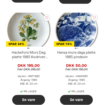
SPAR 34%
SPAR 74%
Hackefors Mors Dag
Hansa mors dags platte
platte 1985 Kodriver
1985 pindsvin
med guldkant
DKK 195,00
DKK 50,00
Før: DKK 295,00
Før: DKK 195,00
Varenr.: HMT1985
Varenr.: HAM1985
Årgang: 1985
Årgang: 1985
Mål: Ø: 20 cm
Mål: Ø: 20 cm
PÅ LAGER
PÅ LAGER
Se vare
Se vare