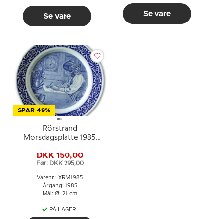
Se vare
Se vare
SPAR 49%
Rörstrand
Morsdagsplatte 1985
Carl Larsson
DKK 150,00
Før: DKK 295,00
Varenr.: XRM1985
Årgang: 1985
Mål: Ø: 21 cm
PÅ LAGER