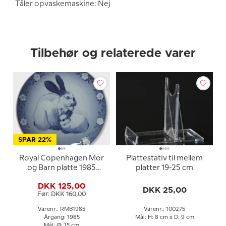
Tåler opvaskemaskine: Nej
Tilbehør og relaterede varer
SPAR 22%
Royal Copenhagen Mor
Plattestativ til mellem
og Barn platte 1985
platter 19-25 cm
Kanin med unge
DKK 125,00
DKK 25,00
Før: DKK 160,00
Varenr.: RMB1985
Varenr.: 100275
Årgang: 1985
Mål: H: 8 cm x D: 9 cm
Mål: Ø: 15 cm