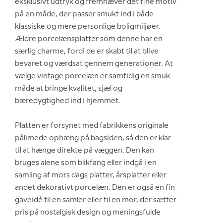
eksklusivt udtryk og fremhæver det fine motiv
på en måde, der passer smukt ind i både
klassiske og mere personlige boligmiljøer.
Ældre porcelænsplatter som denne har en
særlig charme, fordi de er skabt til at blive
bevaret og værdsat gennem generationer. At
vælge vintage porcelæn er samtidig en smuk
måde at bringe kvalitet, sjæl og
bæredygtighed ind i hjemmet.
Platten er forsynet med fabrikkens originale
pålimede ophæng på bagsiden, så den er klar
til at hænge direkte på væggen. Den kan
bruges alene som blikfang eller indgå i en
samling af mors dags platter, årsplatter eller
andet dekorativt porcelæn. Den er også en fin
gaveidé til en samler eller til en mor, der sætter
pris på nostalgisk design og meningsfulde