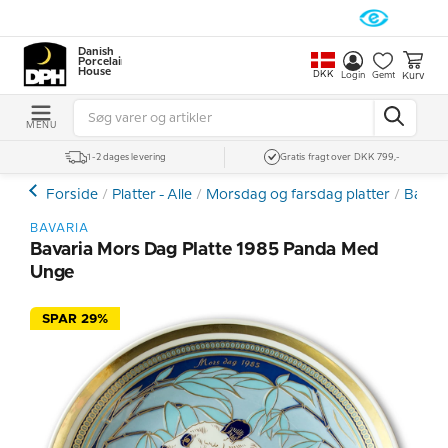
Danish
Porcelain
House
DKK
Kurv
Login
Gemt
MENU
1-2 dages levering
Gratis fragt over DKK 799,-
Forside
Platter - Alle
Morsdag og farsdag platter
Bavari
BAVARIA
Bavaria Mors Dag Platte 1985 Panda Med
Unge
SPAR 29%