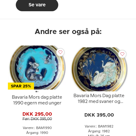
Se vare
Andre ser også på:
SPAR 25%
Bavaria Mors Dag platte
Bavaria Mors dag platte
1982 med svaner og
1990 egern med unger
teksten "Det kätaste
man har är mor"
DKK 295,00
DKK 395,00
Før: DKK 395,00
Varenr.: BAM1982
Varenr.: BAM1990
Årgang: 1982
Årgang: 1990