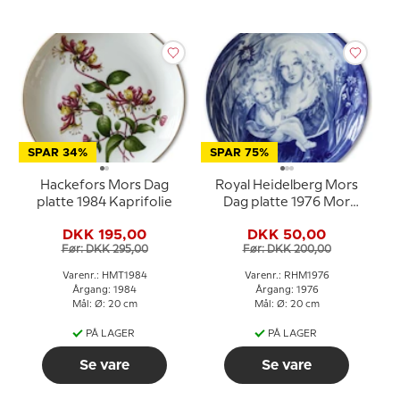
SPAR 34%
SPAR 75%
Hackefors Mors Dag
Royal Heidelberg Mors
platte 1984 Kaprifolie
Dag platte 1976 Mor
med barn
DKK 195,00
DKK 50,00
Før: DKK 295,00
Før: DKK 200,00
Varenr.: HMT1984
Varenr.: RHM1976
Årgang: 1984
Årgang: 1976
Mål: Ø: 20 cm
Mål: Ø: 20 cm
PÅ LAGER
PÅ LAGER
Se vare
Se vare