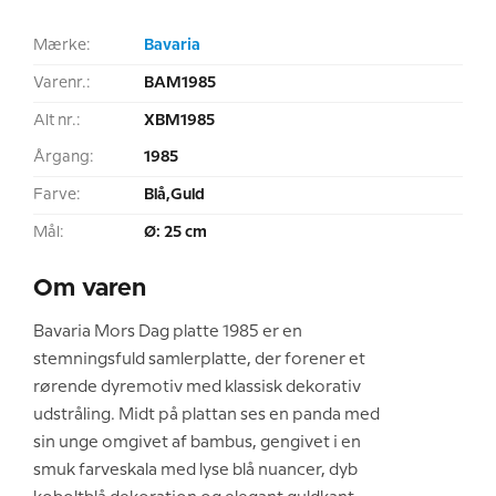
Mærke:
Bavaria
Varenr.:
BAM1985
Alt nr.:
XBM1985
Årgang:
1985
Farve:
Blå,Guld
Mål:
Ø: 25 cm
Om varen
Bavaria Mors Dag platte 1985 er en
stemningsfuld samlerplatte, der forener et
rørende dyremotiv med klassisk dekorativ
udstråling. Midt på plattan ses en panda med
sin unge omgivet af bambus, gengivet i en
smuk farveskala med lyse blå nuancer, dyb