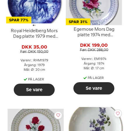
SPAR 77%
SPAR 31%
Egemose Mors Dag
Royal Heidelberg Mors
platte 1974 med
Dag platte 1979 med
blomsterbuket
dådyr og kid
DKK 199,00
DKK 35,00
Før: DKK 288,00
Før: DKK 150,00
Varenr.: EM1974
Varenr.: RHM1979
Årgang: 1974
Årgang: 1979
Mål: Ø: 17 cm
Mål: Ø: 20 cm
PÅ LAGER
PÅ LAGER
Se vare
Se vare