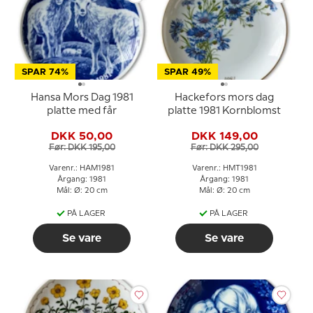
SPAR 74%
SPAR 49%
Hansa Mors Dag 1981
Hackefors mors dag
platte med får
platte 1981 Kornblomst
DKK 50,00
DKK 149,00
Før: DKK 195,00
Før: DKK 295,00
Varenr.: HAM1981
Varenr.: HMT1981
Årgang: 1981
Årgang: 1981
Mål: Ø: 20 cm
Mål: Ø: 20 cm
PÅ LAGER
PÅ LAGER
Se vare
Se vare