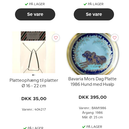
PÅ LAGER
PÅ LAGER
Se vare
Se vare
Bavaria Mors Dag Platte
Platteophæng til platter
1986 Hund med Hvalp
Ø 16 - 22 cm
DKK 395,00
DKK 35,00
Varenr.: BAM1986
Varenr.: 404217
Årgang: 1986
Mål: Ø: 25 cm
PÅ LAGER
PÅ LAGER