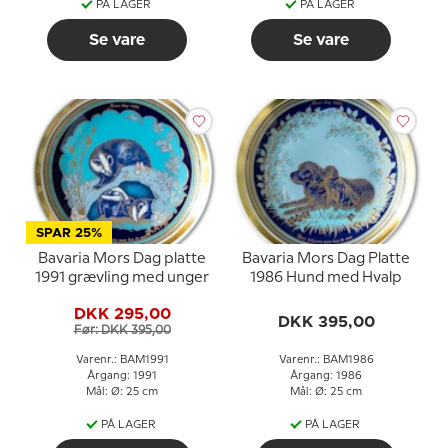
PÅ LAGER
PÅ LAGER
Se vare
Se vare
SPAR 25%
Bavaria Mors Dag platte
Bavaria Mors Dag Platte
1991 grævling med unger
1986 Hund med Hvalp
DKK 295,00
DKK 395,00
Før: DKK 395,00
Varenr.: BAM1991
Varenr.: BAM1986
Årgang: 1991
Årgang: 1986
Mål: Ø: 25 cm
Mål: Ø: 25 cm
PÅ LAGER
PÅ LAGER