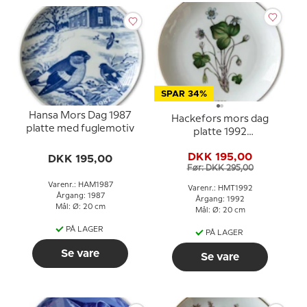
SPAR 34%
Hansa Mors Dag 1987
Hackefors mors dag
platte med fuglemotiv
platte 1992
blomsterplatte med
DKK 195,00
DKK 195,00
guldkant
Før: DKK 295,00
Varenr.: HAM1987
Varenr.: HMT1992
Årgang: 1987
Årgang: 1992
Mål: Ø: 20 cm
Mål: Ø: 20 cm
PÅ LAGER
PÅ LAGER
Se vare
Se vare