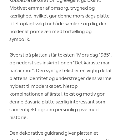
koboltblå dekoration og elegant guldkant.
Motivet emmer af omsorg, tryghed og
kærlighed, hvilket gør denne mors dags platte
til et oplagt valg for både samlere og dig, der
holder af porcelæn med fortælling og
symbolik.
Øverst på plattan står teksten "Mors dag 1985",
og nederst ses inskriptionen "Det käraste man
har är mor". Den synlige tekst er en vigtig del af
plattens identitet og understreger dens varme
hyldest til moderskabet. Netop
kombinationen af årstal, tekst og motiv gør
denne Bavaria platte særlig interessant som
samleobjekt og som personlig gave med
historie.
Den dekorative guldrand giver plattan et