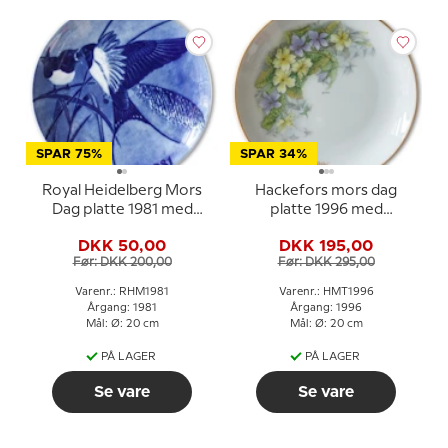
SPAR 75%
SPAR 34%
Royal Heidelberg Mors
Hackefors mors dag
Dag platte 1981 med
platte 1996 med
svaler
blomster og guldkant
DKK 50,00
DKK 195,00
Før: DKK 200,00
Før: DKK 295,00
Varenr.: RHM1981
Varenr.: HMT1996
Årgang: 1981
Årgang: 1996
Mål: Ø: 20 cm
Mål: Ø: 20 cm
PÅ LAGER
PÅ LAGER
Se vare
Se vare