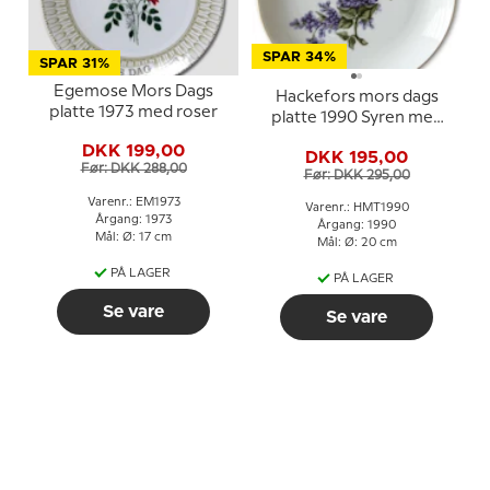
SPAR 34%
SPAR 31%
Egemose Mors Dags
Hackefors mors dags
platte 1973 med roser
platte 1990 Syren med
guldkant
DKK 199,00
DKK 195,00
Før: DKK 288,00
Før: DKK 295,00
Varenr.: EM1973
Varenr.: HMT1990
Årgang: 1973
Årgang: 1990
Mål: Ø: 17 cm
Mål: Ø: 20 cm
PÅ LAGER
PÅ LAGER
Se vare
Se vare