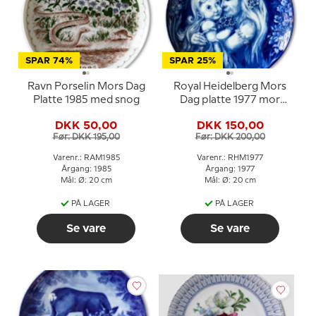
SPAR 74%
SPAR 25%
Ravn Porselin Mors Dag
Royal Heidelberg Mors
Platte 1985 med snog
Dag platte 1977 mor
med barn
DKK 50,00
DKK 150,00
Før: DKK 195,00
Før: DKK 200,00
Varenr.: RAM1985
Varenr.: RHM1977
Årgang: 1985
Årgang: 1977
Mål: Ø: 20 cm
Mål: Ø: 20 cm
PÅ LAGER
PÅ LAGER
Se vare
Se vare