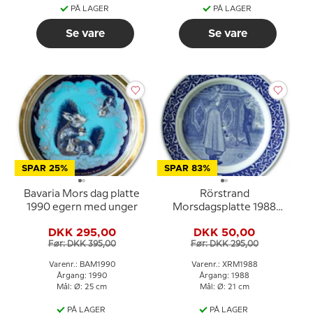
PÅ LAGER
PÅ LAGER
Se vare
Se vare
SPAR 25%
SPAR 83%
Bavaria Mors dag platte
Rörstrand
1990 egern med unger
Morsdagsplatte 1988
Carl Larsson
DKK 295,00
DKK 50,00
Før: DKK 395,00
Før: DKK 295,00
Varenr.: BAM1990
Varenr.: XRM1988
Årgang: 1990
Årgang: 1988
Mål: Ø: 25 cm
Mål: Ø: 21 cm
PÅ LAGER
PÅ LAGER