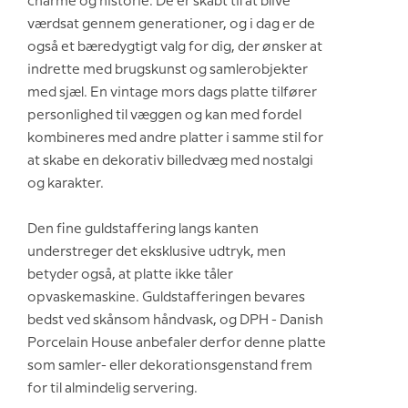
charme og historie. De er skabt til at blive
værdsat gennem generationer, og i dag er de
også et bæredygtigt valg for dig, der ønsker at
indrette med brugskunst og samlerobjekter
med sjæl. En vintage mors dags platte tilfører
personlighed til væggen og kan med fordel
kombineres med andre platter i samme stil for
at skabe en dekorativ billedvæg med nostalgi
og karakter.
Den fine guldstaffering langs kanten
understreger det eksklusive udtryk, men
betyder også, at platte ikke tåler
opvaskemaskine. Guldstafferingen bevares
bedst ved skånsom håndvask, og DPH - Danish
Porcelain House anbefaler derfor denne platte
som samler- eller dekorationsgenstand frem
for til almindelig servering.