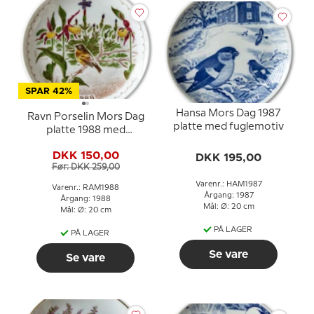
SPAR 42%
Hansa Mors Dag 1987
Ravn Porselin Mors Dag
platte med fuglemotiv
platte 1988 med
fuglemotiv
DKK 150,00
DKK 195,00
Før: DKK 259,00
Varenr.: HAM1987
Varenr.: RAM1988
Årgang: 1987
Årgang: 1988
Mål: Ø: 20 cm
Mål: Ø: 20 cm
PÅ LAGER
PÅ LAGER
Se vare
Se vare