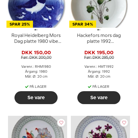
SPAR 25%
SPAR 34%
Royal Heidelberg Mors
Hackefors mors dag
Dag platte 1980 vibe
platte 1992
med unger
blomsterplatte med
DKK 150,00
DKK 195,00
guldkant
Før: DKK 200,00
Før: DKK 295,00
Varenr.: RHM1980
Varenr.: HMT1992
Årgang: 1980
Årgang: 1992
Mål: Ø: 20 cm
Mål: Ø: 20 cm
PÅ LAGER
PÅ LAGER
Se vare
Se vare