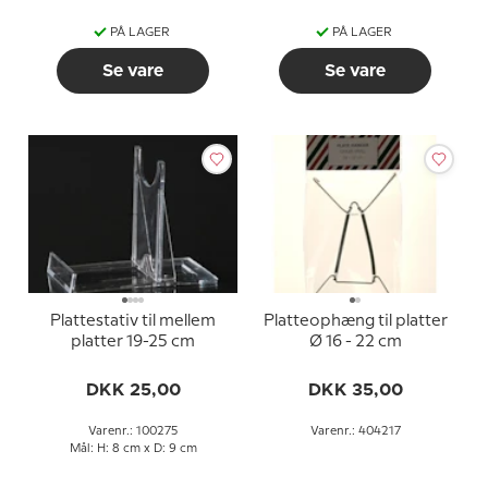
PÅ LAGER
PÅ LAGER
Se vare
Se vare
Plattestativ til mellem
Platteophæng til platter
platter 19-25 cm
Ø 16 - 22 cm
DKK 25,00
DKK 35,00
Varenr.: 100275
Varenr.: 404217
Mål: H: 8 cm x D: 9 cm