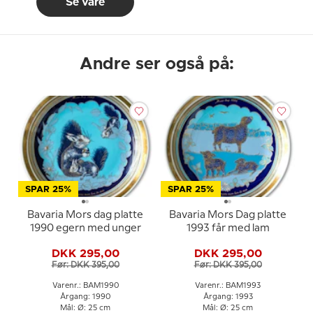
Se vare
Andre ser også på:
SPAR 25%
SPAR 25%
Bavaria Mors dag platte
Bavaria Mors Dag platte
1990 egern med unger
1993 får med lam
DKK 295,00
DKK 295,00
Før: DKK 395,00
Før: DKK 395,00
Varenr.: BAM1990
Varenr.: BAM1993
Årgang: 1990
Årgang: 1993
Mål: Ø: 25 cm
Mål: Ø: 25 cm