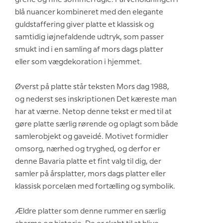
grene og fine sommerfugle. Farveholdningen i
blå nuancer kombineret med den elegante
guldstaffering giver platte et klassisk og
samtidig iøjnefaldende udtryk, som passer
smukt ind i en samling af mors dags platter
eller som vægdekoration i hjemmet.
Øverst på platte står teksten Mors dag 1988,
og nederst ses inskriptionen Det kæreste man
har at værne. Netop denne tekst er med til at
gøre platte særlig rørende og oplagt som både
samlerobjekt og gaveidé. Motivet formidler
omsorg, nærhed og tryghed, og derfor er
denne Bavaria platte et fint valg til dig, der
samler på årsplatter, mors dags platter eller
klassisk porcelæn med fortælling og symbolik.
Ældre platter som denne rummer en særlig