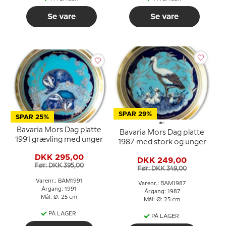
Se vare
Se vare
SPAR 29%
SPAR 25%
Bavaria Mors Dag platte
Bavaria Mors Dag platte
1991 grævling med unger
1987 med stork og unger
DKK 295,00
DKK 249,00
Før: DKK 395,00
Før: DKK 349,00
Varenr.: BAM1991
Varenr.: BAM1987
Årgang: 1991
Årgang: 1987
Mål: Ø: 25 cm
Mål: Ø: 25 cm
PÅ LAGER
PÅ LAGER