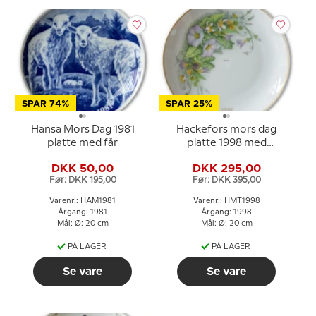
SPAR 74%
SPAR 25%
Hansa Mors Dag 1981
Hackefors mors dag
platte med får
platte 1998 med
blomster og
DKK 50,00
DKK 295,00
gulddekoration
Før: DKK 195,00
Før: DKK 395,00
Varenr.: HAM1981
Varenr.: HMT1998
Årgang: 1981
Årgang: 1998
Mål: Ø: 20 cm
Mål: Ø: 20 cm
PÅ LAGER
PÅ LAGER
Se vare
Se vare