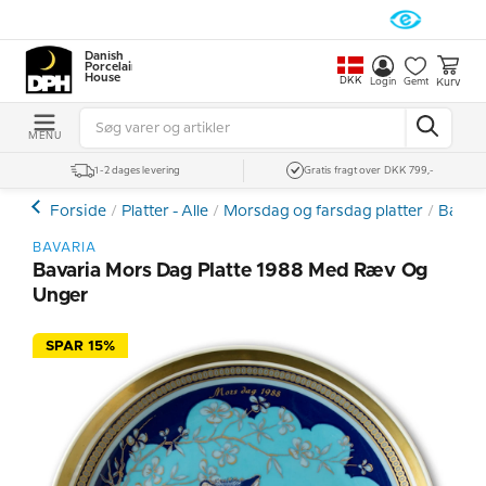
Danish
Porcelain
House
DKK
Kurv
Login
Gemt
MENU
1-2 dages levering
Gratis fragt over DKK 799,-
Forside
Platter - Alle
Morsdag og farsdag platter
Bavari
BAVARIA
Bavaria Mors Dag Platte 1988 Med Ræv Og
Unger
SPAR 15%