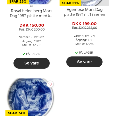
SPAR 25%
SPAR 31%
Egemose Mors Dag
Royal Heidelberg Mors
platte 1971 nr. 1 i serien
Dag 1982 platte med kat
og killing
DKK 199,00
DKK 150,00
Før: DKK 288,00
Før: DKK 200,00
Varenr.: EM1971
Varenr.: RHM1982
Årgang: 1971
Årgang: 1982
Mål: Ø: 17 cm
Mål: Ø: 20 cm
PÅ LAGER
PÅ LAGER
Se vare
Se vare
SPAR 74%