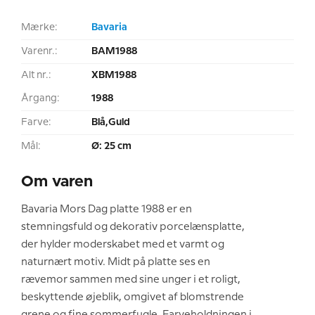
Mærke:
Bavaria
Varenr.:
BAM1988
Alt nr.:
XBM1988
Årgang:
1988
Farve:
Blå,Guld
Mål:
Ø: 25 cm
Om varen
Bavaria Mors Dag platte 1988 er en
stemningsfuld og dekorativ porcelænsplatte,
der hylder moderskabet med et varmt og
naturnært motiv. Midt på platte ses en
rævemor sammen med sine unger i et roligt,
beskyttende øjeblik, omgivet af blomstrende