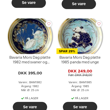
Se vare
Se vare
SPAR 29%
Bavaria Mors Dag platte
Bavaria Mors Dag platte
1982 med svaner og
1985 panda med unge
teksten "Det kätaste
DKK 249,00
man har är mor"
DKK 395,00
Før: DKK 349,00
Varenr.: BAM1982
Varenr.: BAM1985
Årgang: 1982
Årgang: 1985
Mål: Ø: 25 cm
Mål: Ø: 25 cm
PÅ LAGER
PÅ LAGER
Se vare
Se vare