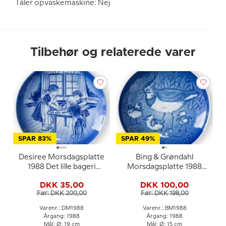
Tåler opvaskemaskine: Nej
Tilbehør og relaterede varer
SPAR 83%
SPAR 49%
Desiree Morsdagsplatte
Bing & Grøndahl
1988 Det lille bageri
Morsdagsplatte 1988
Svend Otto S.
Vibe med unger
DKK 35,00
DKK 100,00
Før: DKK 200,00
Før: DKK 198,00
Varenr.: DM1988
Varenr.: BM1988
Årgang: 1988
Årgang: 1988
Mål: Ø: 19 cm
Mål: Ø: 15 cm