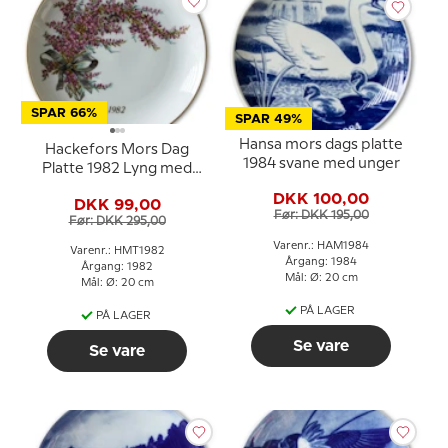
SPAR 66%
SPAR 49%
Hansa mors dags platte
Hackefors Mors Dag
1984 svane med unger
Platte 1982 Lyng med
Guldkant
DKK 100,00
DKK 99,00
Før: DKK 195,00
Før: DKK 295,00
Varenr.: HAM1984
Varenr.: HMT1982
Årgang: 1984
Årgang: 1982
Mål: Ø: 20 cm
Mål: Ø: 20 cm
PÅ LAGER
PÅ LAGER
Se vare
Se vare