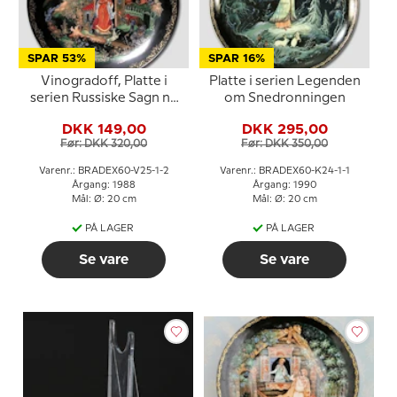
SPAR 53%
SPAR 16%
Vinogradoff, Platte i
Platte i serien Legenden
serien Russiske Sagn nr.
om Snedronningen
2
DKK 149,00
DKK 295,00
Før: DKK 320,00
Før: DKK 350,00
Varenr.: BRADEX60-V25-1-2
Varenr.: BRADEX60-K24-1-1
Årgang: 1988
Årgang: 1990
Mål: Ø: 20 cm
Mål: Ø: 20 cm
PÅ LAGER
PÅ LAGER
Se vare
Se vare