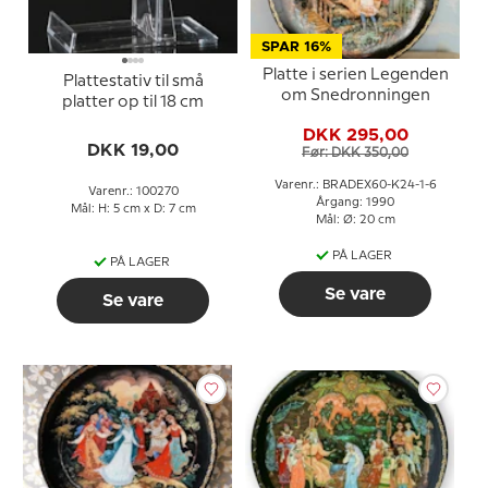
SPAR 16%
Platte i serien Legenden
Plattestativ til små
om Snedronningen
platter op til 18 cm
DKK 295,00
DKK 19,00
Før: DKK 350,00
Varenr.: BRADEX60-K24-1-6
Varenr.: 100270
Årgang: 1990
Mål: H: 5 cm x D: 7 cm
Mål: Ø: 20 cm
PÅ LAGER
PÅ LAGER
Se vare
Se vare