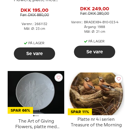
relief, 'Snow Top', Royal
DKK 249,00
DKK 195,00
Copenhagen
Før: DKK 280,00
Før: DKK 880,00
Varenr.: BRADEX84-B10-023-4
Varenr.: 2661132
Årgang: 1988
Mål: Ø: 23 cm
Mål: Ø: 21 cm
PÅ LAGER
PÅ LAGER
Se vare
Se vare
SPAR 66%
SPAR 11%
Platte nr 4 i serien
The Art of Giving
Treasure of the Morning
Flowers, platte med