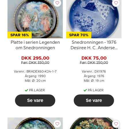
SPAR 16%
SPAR 70%
Platte i serien Legenden
Snedronningen - 1976
om Snedronningen
Desiree H. C. Andersen
Juleplatte
DKK 295,00
DKK 75,00
Før: DKK 350,00
Før: DKK 250,00
Varenr.: BRADEX60-K24-1-7
Varenr.: DX1976
Årgang: 1990
Årgang: 1976
Mål: Ø: 20 cm
Mål: Ø: 19 cm
PÅ LAGER
PÅ LAGER
Se vare
Se vare