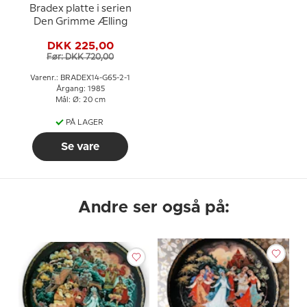
Bradex platte i serien
Den Grimme Ælling
DKK 225,00
Før: DKK 720,00
Varenr.: BRADEX14-G65-2-1
Årgang: 1985
Mål: Ø: 20 cm
PÅ LAGER
Se vare
Andre ser også på: