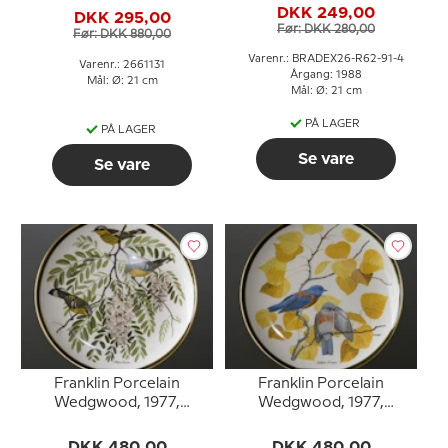
relief, 'Cameo', Royal
DKK 249,00
DKK 295,00
Copenhagen
Før: DKK 280,00
Før: DKK 880,00
Varenr.: BRADEX26-R62-91-4
Varenr.: 2661131
Årgang: 1988
Mål: Ø: 21 cm
Mål: Ø: 21 cm
PÅ LAGER
PÅ LAGER
Se vare
Se vare
Franklin Porcelain
Franklin Porcelain
Wedgwood, 1977,
Wedgwood, 1977,
Verdens Sangfugle,
Verdens Sangfugle,
Magnolia Warbler
Western Bluebird
DKK 480,00
DKK 480,00