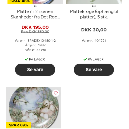
SPAR 46%
Platte nr 2 i serien
Plattekroge (ophæng til
Skønheder fra Det Røde
platter), 5 stk.
Palads, Ching-te-Chen
DKK 195,00
DKK 30,00
Før: DKK 360,00
Varenr.: BRADEX10-150-1-2
Varenr.: 404221
Årgang: 1987
Mål: Ø: 22 cm
PÅ LAGER
PÅ LAGER
Se vare
Se vare
SPAR 69%