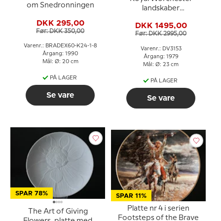
om Snedronningen
landskaber
månedsplatteserie, 11
DKK 295,00
DKK 1495,00
stk. - Franklin Porcelæn
Før: DKK 350,00
Før: DKK 2995,00
Varenr.: BRADEX60-K24-1-8
Varenr.: DV3153
Årgang: 1990
Årgang: 1979
Mål: Ø: 20 cm
Mål: Ø: 23 cm
PÅ LAGER
PÅ LAGER
Se vare
Se vare
SPAR 78%
SPAR 11%
Platte nr 4 i serien
The Art of Giving
Footsteps of the Brave
Flowers, platte med