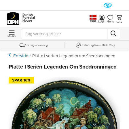
Danish
Porcelain
House
DKK
Kurv
Login
Gemt
MENU
1-2 dages levering
Gratis fragt over DKK 799,-
Forside
Platte i serien Legenden om Snedronningen
Platte I Serien Legenden Om Snedronningen
SPAR 16%