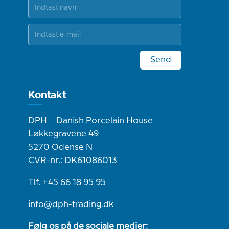
Send
Kontakt
DPH – Danish Porcelain House
Løkkegravene 49
5270 Odense N
CVR-nr.: DK61086013
Tlf. +45 66 18 95 95
info@dph-trading.dk
Følg os på de sociale medier: