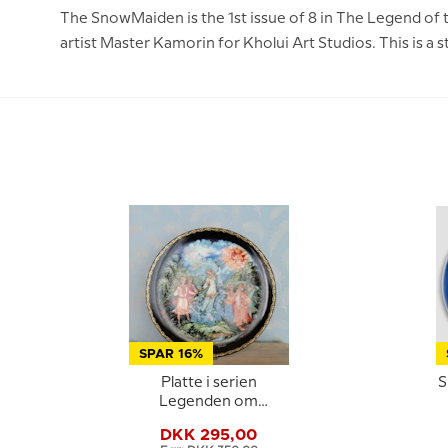
The SnowMaiden is the 1st issue of 8 in The Legend of
artist Master Kamorin for Kholui Art Studios. This is a s
SPAR 16%
Platte i serien
S
Legenden om
Snedronningen
DKK 295,00