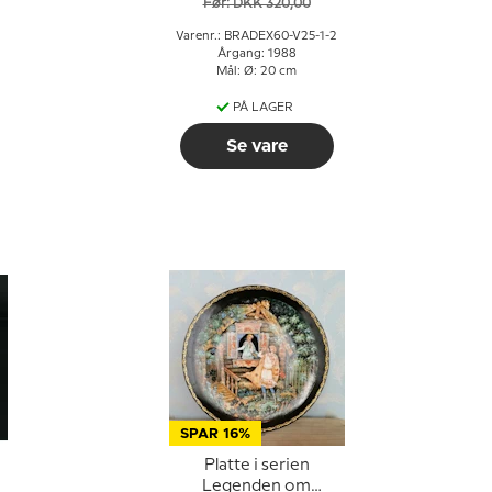
Før: DKK 320,00
2
Varenr.: BRADEX60-V25-1-2
Årgang: 1988
Mål: Ø: 20 cm
PÅ LAGER
Se vare
SPAR 16%
Platte i serien
Legenden om