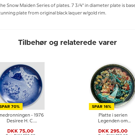
 the Snow Maiden Series of plates. 7 3/4" in diameter plate is
tunning plate from original black laquer w/gold rim.
Tilbehør og relaterede varer
SPAR 70%
SPAR 16%
nedronningen - 1976
Platte i serien
Desiree H. C.
Legenden om
Andersen Juleplatte
Snedronningen
DKK 75,00
DKK 295,00