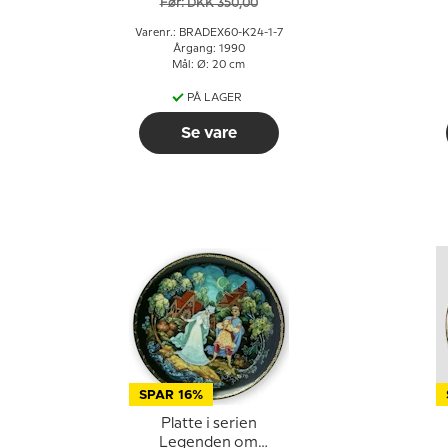
Før: DKK 350,00
Varenr.: BRADEX60-K24-1-7
Årgang: 1990
Mål: Ø: 20 cm
PÅ LAGER
Se vare
SPAR 16%
Platte i serien
Legenden om