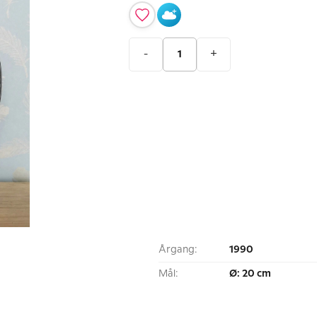
-
+
Årgang:
1990
Mål:
Ø: 20 cm