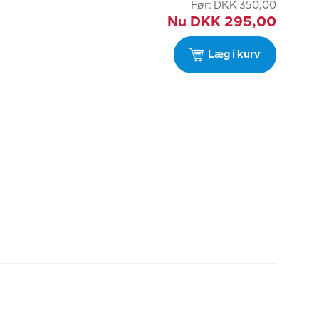
Før:
DKK
350,00
Nu
DKK
295,00
Læg i kurv