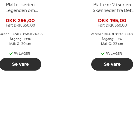
Platte i serien
Platte nr 2 i serien
Legenden om
Skønheder fra Det
Snedronningen
Røde Palads, Ching-
DKK 295,00
DKK 195,00
te-Chen
Før: DKK 350,00
Før: DKK 360,00
arenr.: BRADEX60-K24-1-3
Varenr.: BRADEX10-150-1-2
Årgang: 1990
Årgang: 1987
Mål: Ø: 20 cm
Mål: Ø: 22 cm
PÅ LAGER
PÅ LAGER
Se vare
Se vare