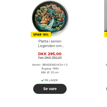
SPAR 16%
Platte i serien
Legenden om
Snedronningen
DKK 295,00
Før: DKK 350,00
Varenr.: BRADEX60-K24-1-2
V
Årgang: 1990
Mål: Ø: 20 cm
PÅ LAGER
Se vare