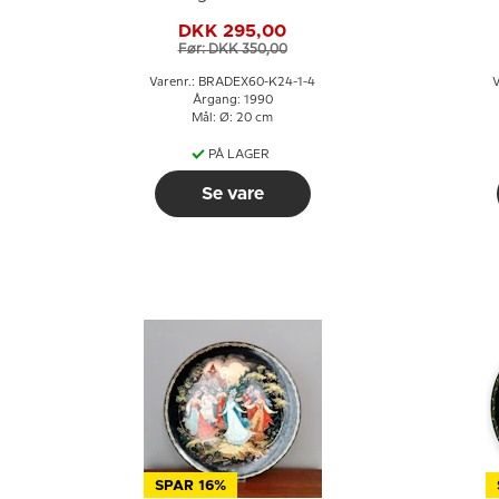
Snedronningen
DKK 295,00
Før: DKK 350,00
Varenr.: BRADEX60-K24-1-4
V
Årgang: 1990
Mål: Ø: 20 cm
PÅ LAGER
Se vare
SPAR 16%