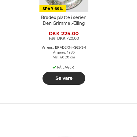
SPAR 69%
Bradex platte i serien
Den Grimme Ælling
DKK 225,00
Før: DKK 720,00
Varenr.: BRADEX14-G65-2-1
Årgang: 1985
Mål: Ø: 20 cm
PÅ LAGER
Se vare