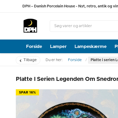
DPH – Danish Porcelain House - Nyt, retro, antik og vi
Forside
Lamper
Lampeskærme
P
Tilbage
Du er her:
Forside
Platte i serie
Platte I Serien Legenden Om Snedro
SPAR 16%