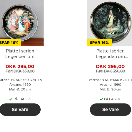
SPAR 16%
SPAR 16%
Platte i serien
Platte i serien
Legenden om
Legenden om
Snedronningen
Snedronningen
DKK 295,00
DKK 295,00
Før: DKK 350,00
Før: DKK 350,00
arenr.: BRADEX60-K24-1-5
Varenr.: BRADEX60-K24-1-1
Årgang: 1990
Årgang: 1990
Mål: Ø: 20 cm
Mål: Ø: 20 cm
PÅ LAGER
PÅ LAGER
Se vare
Se vare