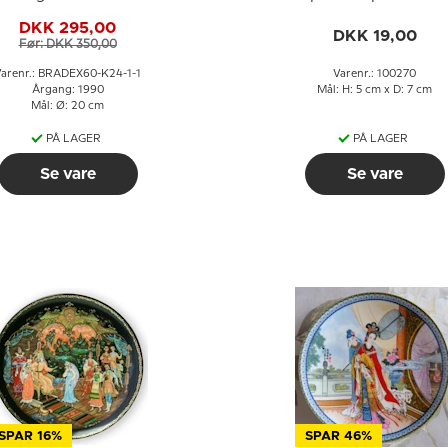
Snedronningen
DKK 295,00
DKK 19,00
Før: DKK 350,00
arenr.: BRADEX60-K24-1-1
Varenr.: 100270
Årgang: 1990
Mål: H: 5 cm x D: 7 cm
Mål: Ø: 20 cm
PÅ LAGER
PÅ LAGER
Se vare
Se vare
SPAR 16%
SPAR 46%