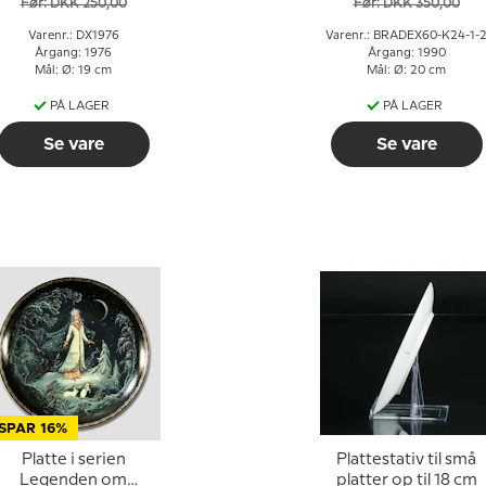
Før: DKK 250,00
Før: DKK 350,00
Varenr.: DX1976
Varenr.: BRADEX60-K24-1-
Årgang: 1976
Årgang: 1990
Mål: Ø: 19 cm
Mål: Ø: 20 cm
PÅ LAGER
PÅ LAGER
Se vare
Se vare
SPAR 16%
Platte i serien
Plattestativ til små
Legenden om
platter op til 18 cm