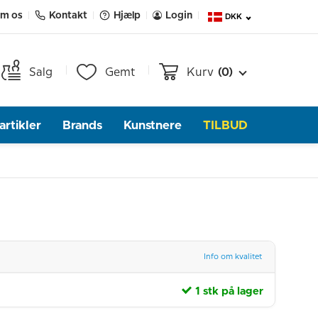
m os
Kontakt
Hjælp
Login
DKK
Salg
Gemt
Kurv
(0)
rtikler
Brands
Kunstnere
TILBUD
Info om kvalitet
1 stk på lager