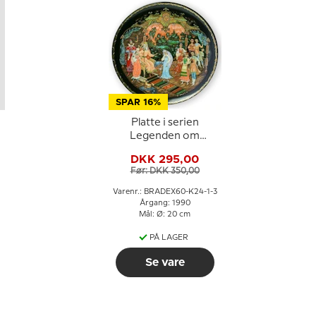
SPAR 16%
Platte i serien
Legenden om
Snedronningen
DKK 295,00
Før: DKK 350,00
Varenr.: BRADEX60-K24-1-3
Årgang: 1990
Mål: Ø: 20 cm
PÅ LAGER
Se vare