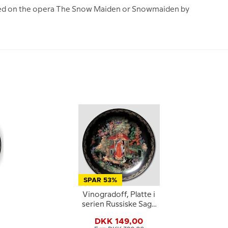
 based on the opera The Snow Maiden or Snowmaiden by
SPAR 53%
Vinogradoff, Platte i
serien Russiske Sagn
nr. 2
DKK 149,00