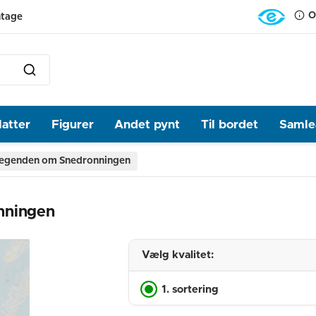
O
ntage
latter
Figurer
Andet pynt
Til bordet
Samlea
n Legenden om Snedronningen
nningen
Vælg kvalitet:
1. sortering