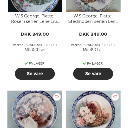
W S George, Platte,
W S George, Platte,
Roser i serien Lene Lius
Stedmoder i serien Lene
buketter i kurve
Lius buketter i kurve
DKK 349,00
DKK 349,00
Varenr.: BRADEX84-E20-72-1
Varenr.: BRADEX84-E20-72-2
Mål: Ø: 21 cm
Mål: Ø: 21 cm
PÅ LAGER
PÅ LAGER
Se vare
Se vare