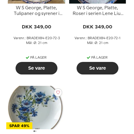
W S George, Platte,
W S George, Platte,
Tulipaner og syrener i
Roser i serien Lene Lius
serien Lene Lius
buketter i kurve
buketter i kurve
DKK 349,00
DKK 349,00
Varenr.: BRADEX84-E20-72-3
Varenr.: BRADEX84-E20-72-1
Mål: Ø: 21 cm
Mål: Ø: 21 cm
PÅ LAGER
PÅ LAGER
Se vare
Se vare
SPAR 49%