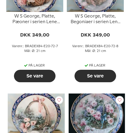
W S George, Platte,
W S George, Platte,
Pæoner i serien Lene
Begoniaer i serien Lene
Lius buketter i kurve
Lius buketter i kurve
DKK 349,00
DKK 349,00
Varenr.: BRADEX84-E20-72-7
Varenr.: BRADEX84-E20-72-8
Mål: Ø: 21 cm
Mål: Ø: 21 cm
PÅ LAGER
PÅ LAGER
Se vare
Se vare