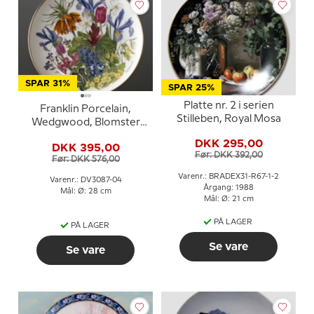
SPAR 31%
SPAR 25%
Platte nr. 2 i serien
Franklin Porcelain,
Stilleben, Royal Mosa
Wedgwood, Blomster
platte serie, April
DKK 295,00
DKK 395,00
Før: DKK 392,00
Før: DKK 576,00
Varenr.: BRADEX31-R67-1-2
Varenr.: DV3087-04
Årgang: 1988
Mål: Ø: 28 cm
Mål: Ø: 21 cm
PÅ LAGER
PÅ LAGER
Se vare
Se vare