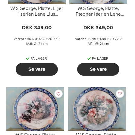
W S George, Platte, Liljer
W S George, Platte,
i serien Lene Lius
Pæoner i serien Lene
buketter i kurve
Lius buketter i kurve
DKK 349,00
DKK 349,00
Varenr.: BRADEX84-E20-72-5
Varenr.: BRADEX84-E20-72-7
Mål: Ø: 21 cm
Mål: Ø: 21 cm
PÅ LAGER
PÅ LAGER
Se vare
Se vare