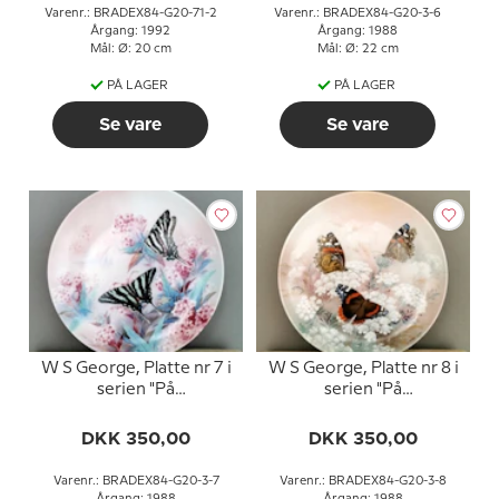
Varenr.: BRADEX84-G20-71-2
Varenr.: BRADEX84-G20-3-6
Årgang: 1992
Årgang: 1988
Mål: Ø: 20 cm
Mål: Ø: 22 cm
PÅ LAGER
PÅ LAGER
Se vare
Se vare
W S George, Platte nr 7 i
W S George, Platte nr 8 i
serien "På
serien "På
Dagsommerfugle
Dagsommerfugle
Vinger"
Vinger"
DKK 350,00
DKK 350,00
Varenr.: BRADEX84-G20-3-7
Varenr.: BRADEX84-G20-3-8