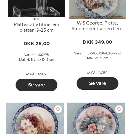
W S George, Platte,
Plattestativ til mellem
Stedmoder i serien Lene
platter 19-25 cm
Lius buketter i kurve
DKK 349,00
DKK 25,00
Varenr.: BRADEX84-E20-72-2
Varenr.: 100275
Mål: Ø: 21 cm
Mål: H: 8 cm x D: 9 cm
PÅ LAGER
PÅ LAGER
Se vare
Se vare