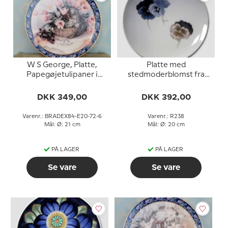
W S George, Platte,
Platte med
Papegøjetulipaner i
stedmoderblomst fra
serien Lene Lius
Royal Copenhagen nr.
buketter i kurve
238
DKK 349,00
DKK 392,00
Varenr.: BRADEX84-E20-72-6
Varenr.: R238
Mål: Ø: 21 cm
Mål: Ø: 20 cm
PÅ LAGER
PÅ LAGER
Se vare
Se vare