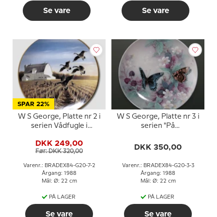
Se vare
Se vare
SPAR 22%
W S George, Platte nr 2 i
W S George, Platte nr 3 i
serien Vådfugle i
serien "På
Naturen
Dagsommerfugle
DKK 249,00
Vinger"
DKK 350,00
Før: DKK 320,00
Varenr.: BRADEX84-G20-7-2
Varenr.: BRADEX84-G20-3-3
Årgang: 1988
Årgang: 1988
Mål: Ø: 22 cm
Mål: Ø: 22 cm
PÅ LAGER
PÅ LAGER
Se vare
Se vare