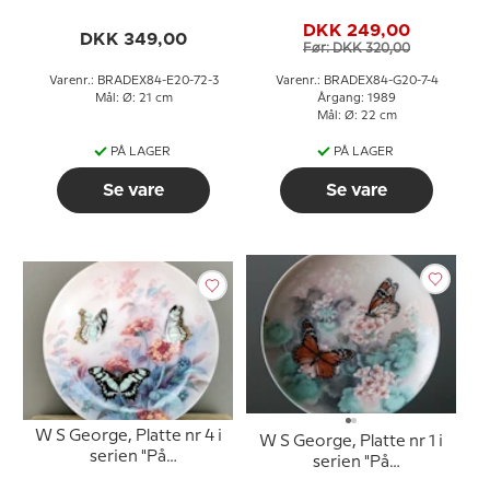
serien Lene Lius
Naturen
DKK 249,00
buketter i kurve
DKK 349,00
Før: DKK 320,00
Varenr.: BRADEX84-E20-72-3
Varenr.: BRADEX84-G20-7-4
Mål: Ø: 21 cm
Årgang: 1989
Mål: Ø: 22 cm
PÅ LAGER
PÅ LAGER
Se vare
Se vare
W S George, Platte nr 4 i
W S George, Platte nr 1 i
serien "På
serien "På
Dagsommerfugle
Dagsommerfugle