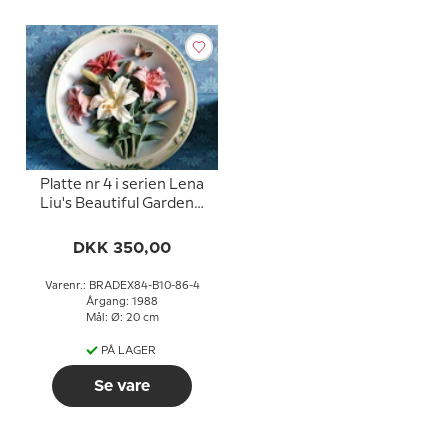
Platte nr 4 i serien Lena
Liu's Beautiful Gardens,
Liljer
DKK 350,00
Varenr.: BRADEX84-B10-86-4
Årgang: 1988
Mål: Ø: 20 cm
PÅ LAGER
Se vare