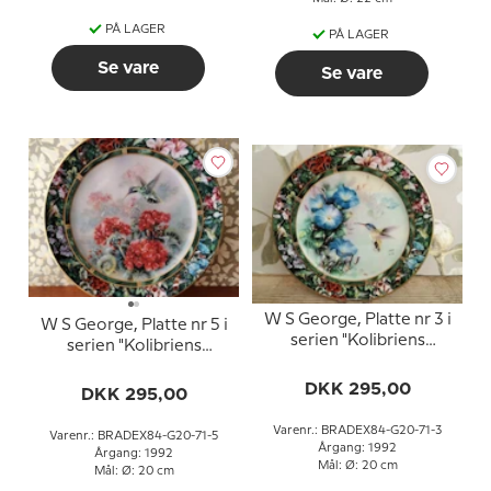
PÅ LAGER
PÅ LAGER
Se vare
Se vare
W S George, Platte nr 3 i
W S George, Platte nr 5 i
serien "Kolibriens
serien "Kolibriens
Skatkammer" af Lena Liu
Skatkammer" af Lena Liu
DKK 295,00
DKK 295,00
Varenr.: BRADEX84-G20-71-3
Varenr.: BRADEX84-G20-71-5
Årgang: 1992
Årgang: 1992
Mål: Ø: 20 cm
Mål: Ø: 20 cm