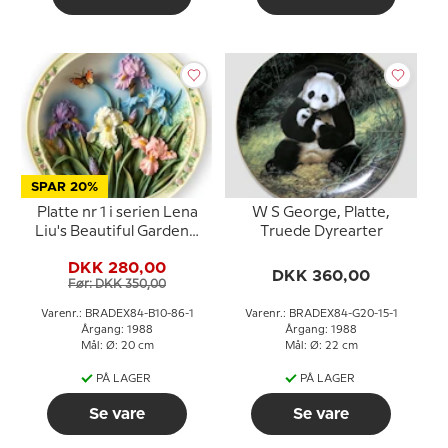
SPAR 20%
Platte nr 1 i serien Lena
W S George, Platte,
Liu's Beautiful Gardens,
Truede Dyrearter
Iris
DKK 280,00
DKK 360,00
Før: DKK 350,00
Varenr.: BRADEX84-B10-86-1
Varenr.: BRADEX84-G20-15-1
Årgang: 1988
Årgang: 1988
Mål: Ø: 20 cm
Mål: Ø: 22 cm
PÅ LAGER
PÅ LAGER
Se vare
Se vare