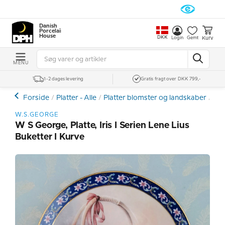
Danish
Porcelain
House
DKK
Kurv
Login
Gemt
MENU
1-2 dages levering
Gratis fragt over DKK 799,-
Forside
Platter - Alle
Platter blomster og landskaber
Øvr
W.S.GEORGE
W S George, Platte, Iris I Serien Lene Lius
Buketter I Kurve