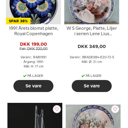
SPAR 38%
1991 Årets blomst platte,
W S George, Platte, Liljer
Royal Copenhagen
i serien Lene Lius
buketter i kurve
DKK 199,00
DKK 349,00
Før: DKK 320,00
Varenr.: RAB1991
Varenr.: BRADEX84-E20-72-5
Årgang: 1991
Mål: Ø: 21 cm
Mål: H: 17 cm
PÅ LAGER
PÅ LAGER
Se vare
Se vare