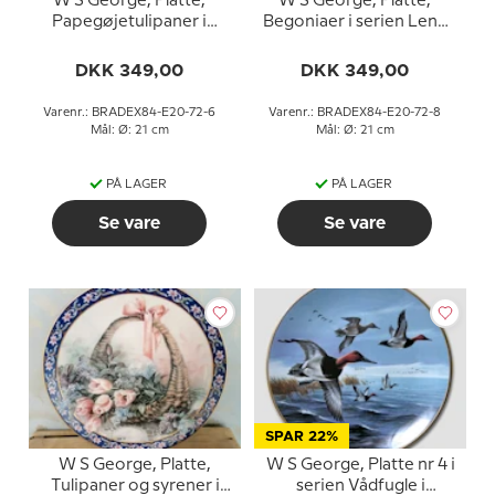
W S George, Platte,
W S George, Platte,
Papegøjetulipaner i
Begoniaer i serien Lene
serien Lene Lius
Lius buketter i kurve
buketter i kurve
DKK 349,00
DKK 349,00
Varenr.: BRADEX84-E20-72-6
Varenr.: BRADEX84-E20-72-8
Mål: Ø: 21 cm
Mål: Ø: 21 cm
PÅ LAGER
PÅ LAGER
Se vare
Se vare
SPAR 22%
W S George, Platte,
W S George, Platte nr 4 i
Tulipaner og syrener i
serien Vådfugle i