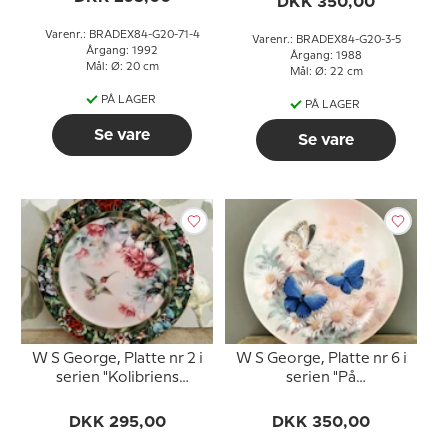
DKK 350,00
Varenr.: BRADEX84-G20-71-4
Varenr.: BRADEX84-G20-3-5
Årgang: 1992
Årgang: 1988
Mål: Ø: 20 cm
Mål: Ø: 22 cm
PÅ LAGER
PÅ LAGER
Se vare
Se vare
W S George, Platte nr 2 i
W S George, Platte nr 6 i
serien "Kolibriens
serien "På
Skatkammer" af Lena Liu
Dagsommerfugle
Vinger"
DKK 295,00
DKK 350,00