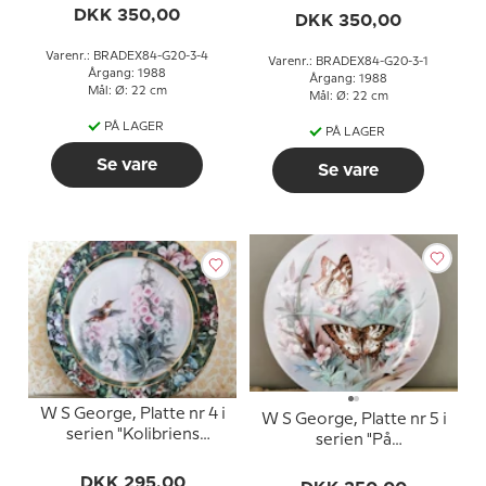
Vinger"
DKK 350,00
Vinger"
DKK 350,00
Varenr.: BRADEX84-G20-3-4
Varenr.: BRADEX84-G20-3-1
Årgang: 1988
Årgang: 1988
Mål: Ø: 22 cm
Mål: Ø: 22 cm
PÅ LAGER
PÅ LAGER
Se vare
Se vare
W S George, Platte nr 4 i
W S George, Platte nr 5 i
serien "Kolibriens
serien "På
Skatkammer" af Lena Liu
Dagsommerfugle
DKK 295,00
Vinger"