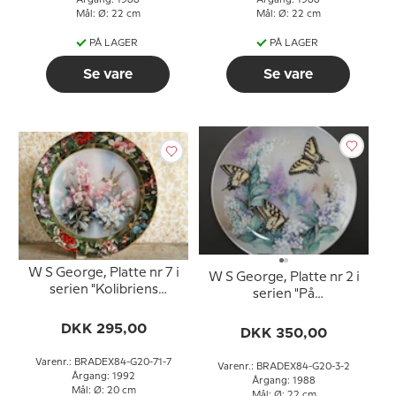
Årgang: 1988
Årgang: 1988
Mål: Ø: 22 cm
Mål: Ø: 22 cm
PÅ LAGER
PÅ LAGER
Se vare
Se vare
W S George, Platte nr 7 i
W S George, Platte nr 2 i
serien "Kolibriens
serien "På
Skatkammer" af Lena Liu
Dagsommerfugle
DKK 295,00
Vinger"
DKK 350,00
Varenr.: BRADEX84-G20-71-7
Varenr.: BRADEX84-G20-3-2
Årgang: 1992
Årgang: 1988
Mål: Ø: 20 cm
Mål: Ø: 22 cm