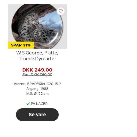
SPAR 31%
W S George, Platte,
Truede Dyrearter
DKK 249,00
Før: DKK 360,00
Varenr.: BRADEX84-G20-15-2
Årgang: 1988
Mål: Ø: 22 cm
PÅ LAGER
Se vare