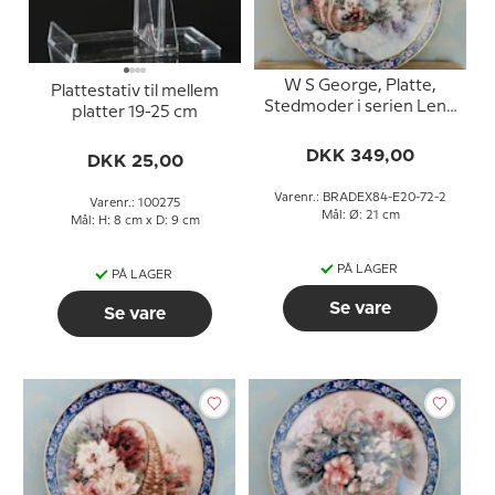
W S George, Platte,
Plattestativ til mellem
Stedmoder i serien Lene
platter 19-25 cm
Lius buketter i kurve
DKK 349,00
DKK 25,00
Varenr.: BRADEX84-E20-72-2
Varenr.: 100275
Mål: Ø: 21 cm
Mål: H: 8 cm x D: 9 cm
PÅ LAGER
PÅ LAGER
Se vare
Se vare