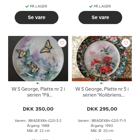
PÅ LAGER
PÅ LAGER
Se vare
Se vare
W S George, Platte nr 2 i
W S George, Platte nr 5 i
serien "På
serien "Kolibriens
Dagsommerfugle
Skatkammer" af Lena Liu
Vinger"
DKK 350,00
DKK 295,00
Varenr.: BRADEX84-G20-3-2
Varenr.: BRADEX84-G20-71-5
Årgang: 1988
Årgang: 1992
Mål: Ø: 22 cm
Mål: Ø: 20 cm