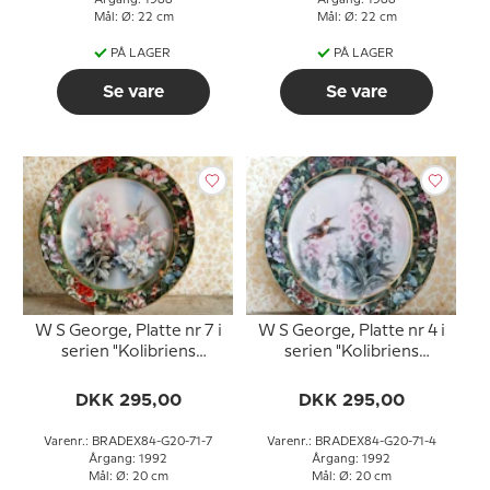
Årgang: 1988
Årgang: 1988
Mål: Ø: 22 cm
Mål: Ø: 22 cm
PÅ LAGER
PÅ LAGER
Se vare
Se vare
W S George, Platte nr 7 i
W S George, Platte nr 4 i
serien "Kolibriens
serien "Kolibriens
Skatkammer" af Lena Liu
Skatkammer" af Lena Liu
DKK 295,00
DKK 295,00
Varenr.: BRADEX84-G20-71-7
Varenr.: BRADEX84-G20-71-4
Årgang: 1992
Årgang: 1992
Mål: Ø: 20 cm
Mål: Ø: 20 cm