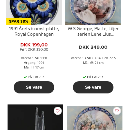
SPAR 38%
1991 Årets blomst platte,
W S George, Platte, Liljer
Royal Copenhagen
i serien Lene Lius
buketter i kurve
DKK 199,00
DKK 349,00
Før: DKK 320,00
Varenr.: RAB1991
Varenr.: BRADEX84-E20-72-5
Årgang: 1991
Mål: Ø: 21 cm
Mål: H: 17 cm
PÅ LAGER
PÅ LAGER
Se vare
Se vare