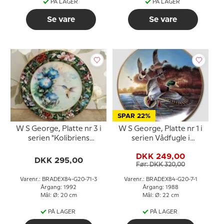
PÅ LAGER
PÅ LAGER
Se vare
Se vare
SPAR 22%
W S George, Platte nr 3 i
W S George, Platte nr 1 i
serien "Kolibriens
serien Vådfugle i
Skatkammer" af Lena Liu
Naturen
DKK 249,00
DKK 295,00
Før: DKK 320,00
Varenr.: BRADEX84-G20-71-3
Varenr.: BRADEX84-G20-7-1
Årgang: 1992
Årgang: 1988
Mål: Ø: 20 cm
Mål: Ø: 22 cm
PÅ LAGER
PÅ LAGER