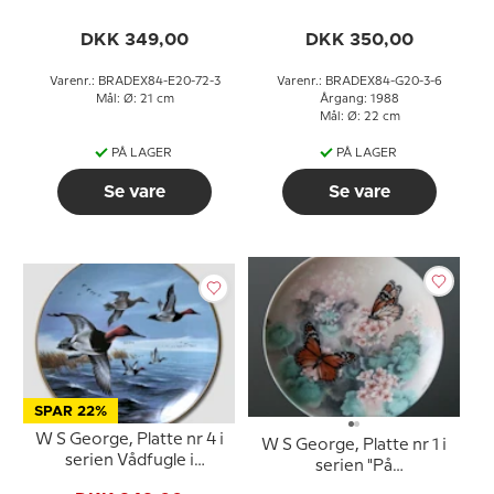
serien Lene Lius
Dagsommerfugle
buketter i kurve
Vinger"
DKK 349,00
DKK 350,00
Varenr.: BRADEX84-E20-72-3
Varenr.: BRADEX84-G20-3-6
Mål: Ø: 21 cm
Årgang: 1988
Mål: Ø: 22 cm
PÅ LAGER
PÅ LAGER
Se vare
Se vare
SPAR 22%
W S George, Platte nr 4 i
W S George, Platte nr 1 i
serien Vådfugle i
serien "På
Naturen
Dagsommerfugle