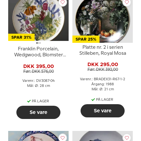
SPAR 31%
SPAR 25%
Platte nr. 2 i serien
Franklin Porcelain,
Stilleben, Royal Mosa
Wedgwood, Blomster
platte serie, April
DKK 295,00
DKK 395,00
Før: DKK 392,00
Før: DKK 576,00
Varenr.: BRADEX31-R67-1-2
Varenr.: DV3087-04
Årgang: 1988
Mål: Ø: 28 cm
Mål: Ø: 21 cm
PÅ LAGER
PÅ LAGER
Se vare
Se vare