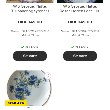
W S George, Platte,
W S George, Platte,
Tulipaner og syrener i
Roser i serien Lene Lius
serien Lene Lius
buketter i kurve
buketter i kurve
DKK 349,00
DKK 349,00
Varenr.: BRADEX84-E20-72-3
Varenr.: BRADEX84-E20-72-1
Mål: Ø: 21 cm
Mål: Ø: 21 cm
PÅ LAGER
PÅ LAGER
Se vare
Se vare
SPAR 49%