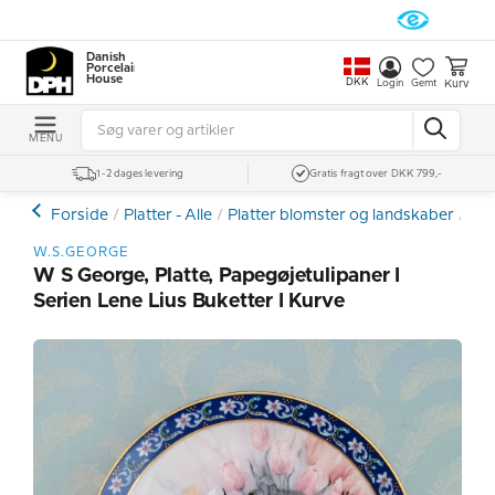
Danish
Porcelain
House
DKK
Kurv
Login
Gemt
MENU
1-2 dages levering
Gratis fragt over DKK 799,-
Forside
Platter - Alle
Platter blomster og landskaber
Øvr
W.S.GEORGE
W S George, Platte, Papegøjetulipaner I
Serien Lene Lius Buketter I Kurve