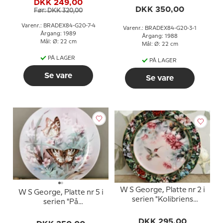
DKK 249,00
Vinger"
DKK 350,00
Før: DKK 320,00
Varenr.: BRADEX84-G20-7-4
Varenr.: BRADEX84-G20-3-1
Årgang: 1989
Årgang: 1988
Mål: Ø: 22 cm
Mål: Ø: 22 cm
PÅ LAGER
PÅ LAGER
Se vare
Se vare
W S George, Platte nr 2 i
W S George, Platte nr 5 i
serien "Kolibriens
serien "På
Skatkammer" af Lena Liu
Dagsommerfugle
DKK 295,00
Vinger"