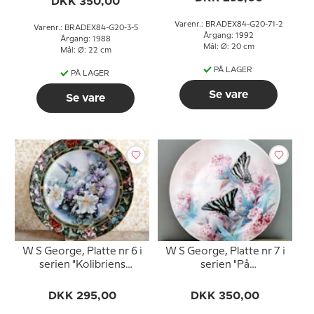
DKK 350,00
Varenr.: BRADEX84-G20-71-2
Varenr.: BRADEX84-G20-3-5
Årgang: 1992
Årgang: 1988
Mål: Ø: 20 cm
Mål: Ø: 22 cm
PÅ LAGER
PÅ LAGER
Se vare
Se vare
W S George, Platte nr 6 i
W S George, Platte nr 7 i
serien "Kolibriens
serien "På
Skatkammer" af Lena Liu
Dagsommerfugle
Vinger"
DKK 295,00
DKK 350,00