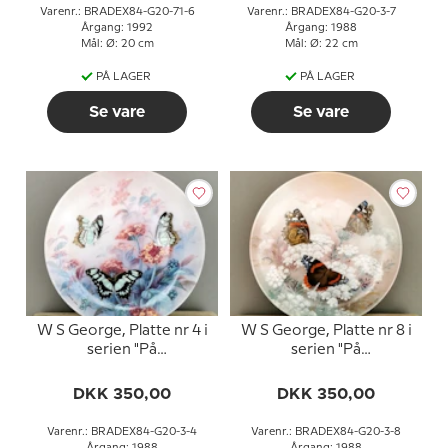
Varenr.: BRADEX84-G20-71-6
Varenr.: BRADEX84-G20-3-7
Årgang: 1992
Årgang: 1988
Mål: Ø: 20 cm
Mål: Ø: 22 cm
PÅ LAGER
PÅ LAGER
Se vare
Se vare
W S George, Platte nr 4 i
W S George, Platte nr 8 i
serien "På
serien "På
Dagsommerfugle
Dagsommerfugle
Vinger"
Vinger"
DKK 350,00
DKK 350,00
Varenr.: BRADEX84-G20-3-4
Varenr.: BRADEX84-G20-3-8