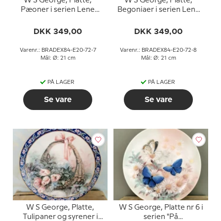
W S George, Platte,
W S George, Platte,
Pæoner i serien Lene
Begoniaer i serien Lene
Lius buketter i kurve
Lius buketter i kurve
DKK 349,00
DKK 349,00
Varenr.: BRADEX84-E20-72-7
Varenr.: BRADEX84-E20-72-8
Mål: Ø: 21 cm
Mål: Ø: 21 cm
PÅ LAGER
PÅ LAGER
Se vare
Se vare
W S George, Platte,
W S George, Platte nr 6 i
Tulipaner og syrener i
serien "På