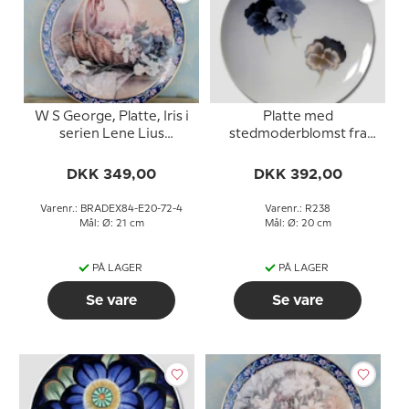
W S George, Platte, Iris i
Platte med
serien Lene Lius
stedmoderblomst fra
buketter i kurve
Royal Copenhagen nr.
238
DKK 349,00
DKK 392,00
Varenr.: BRADEX84-E20-72-4
Varenr.: R238
Mål: Ø: 21 cm
Mål: Ø: 20 cm
PÅ LAGER
PÅ LAGER
Se vare
Se vare