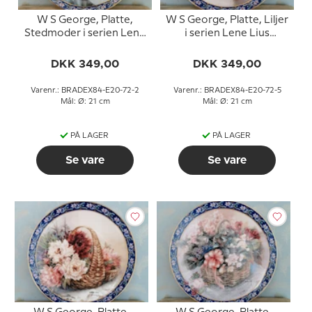
W S George, Platte,
W S George, Platte, Liljer
Stedmoder i serien Lene
i serien Lene Lius
Lius buketter i kurve
buketter i kurve
DKK 349,00
DKK 349,00
Varenr.: BRADEX84-E20-72-2
Varenr.: BRADEX84-E20-72-5
Mål: Ø: 21 cm
Mål: Ø: 21 cm
PÅ LAGER
PÅ LAGER
Se vare
Se vare