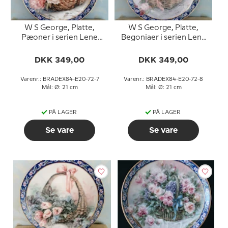
W S George, Platte,
W S George, Platte,
Pæoner i serien Lene
Begoniaer i serien Lene
Lius buketter i kurve
Lius buketter i kurve
DKK 349,00
DKK 349,00
Varenr.: BRADEX84-E20-72-7
Varenr.: BRADEX84-E20-72-8
Mål: Ø: 21 cm
Mål: Ø: 21 cm
PÅ LAGER
PÅ LAGER
Se vare
Se vare