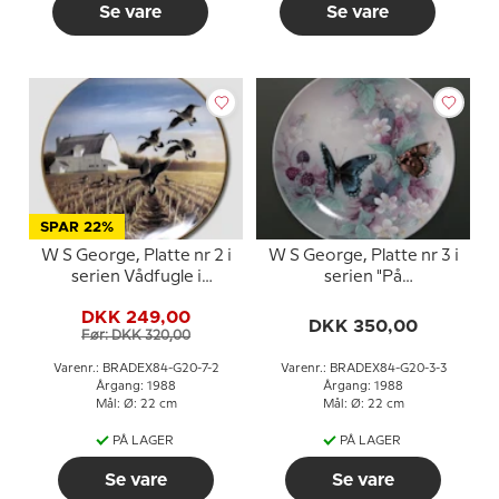
Se vare
Se vare
SPAR 22%
W S George, Platte nr 2 i
W S George, Platte nr 3 i
serien Vådfugle i
serien "På
Naturen
Dagsommerfugle
DKK 249,00
Vinger"
DKK 350,00
Før: DKK 320,00
Varenr.: BRADEX84-G20-7-2
Varenr.: BRADEX84-G20-3-3
Årgang: 1988
Årgang: 1988
Mål: Ø: 22 cm
Mål: Ø: 22 cm
PÅ LAGER
PÅ LAGER
Se vare
Se vare