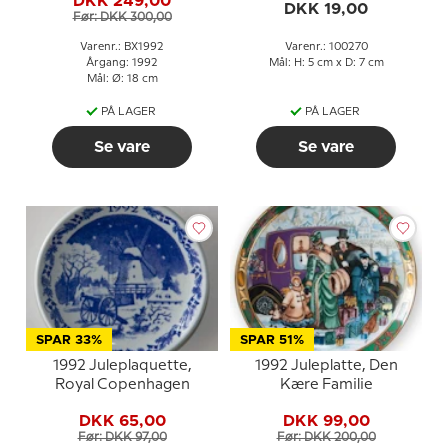
DKK 249,00
DKK 19,00
Før: DKK 300,00
Varenr.: BX1992
Varenr.: 100270
Årgang: 1992
Mål: H: 5 cm x D: 7 cm
Mål: Ø: 18 cm
PÅ LAGER
PÅ LAGER
Se vare
Se vare
SPAR 33%
SPAR 51%
1992 Juleplaquette,
1992 Juleplatte, Den
Royal Copenhagen
Kære Familie
DKK 65,00
DKK 99,00
Før: DKK 97,00
Før: DKK 200,00