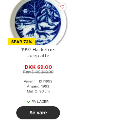
SPAR 72%
1992 Hackefors
Juleplatte
DKK 69,00
Før: DKK 249,00
Varenr.: HXT1992
Årgang: 1992
Mål: Ø: 20 cm
PÅ LAGER
Se vare