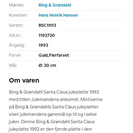
Mærke:
Bing & Grøndahl
Kunstner:
Hans Henrik Hansen
Varenr.:
BSC1992
Alt nr.:
1192720
Årgang:
1992
Farve:
Guld,Flerfarvet
Mål:
Ø: 20 cm
Om varen
Bing & Grøndahl Santa Claus juleplatte 1992
med titlen Julemandens ankomst. Motiverne
på Bing & Grøndahls Santa Claus juleplatter
viser julemandens gøremål op til og i selve
julen. Denne Bing & Grøndahl Santa Claus
juleplatte 1992 er den fjerde platte i den