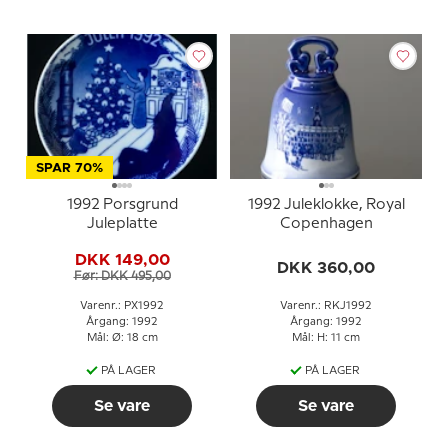
SPAR 70%
1992 Porsgrund
1992 Juleklokke, Royal
Juleplatte
Copenhagen
DKK 149,00
DKK 360,00
Før: DKK 495,00
Varenr.: PX1992
Varenr.: RKJ1992
Årgang: 1992
Årgang: 1992
Mål: Ø: 18 cm
Mål: H: 11 cm
PÅ LAGER
PÅ LAGER
Se vare
Se vare