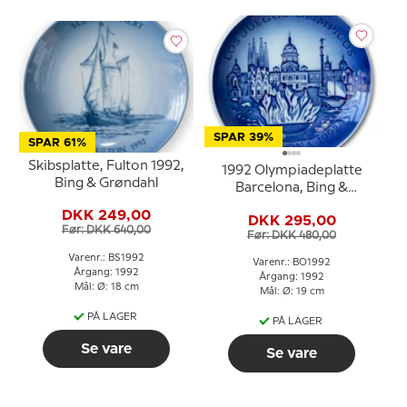
SPAR 39%
SPAR 61%
Skibsplatte, Fulton 1992,
1992 Olympiadeplatte
Bing & Grøndahl
Barcelona, Bing &
Grøndahl
DKK 249,00
DKK 295,00
Før: DKK 640,00
Før: DKK 480,00
Varenr.: BS1992
Varenr.: BO1992
Årgang: 1992
Årgang: 1992
Mål: Ø: 18 cm
Mål: Ø: 19 cm
PÅ LAGER
PÅ LAGER
Se vare
Se vare