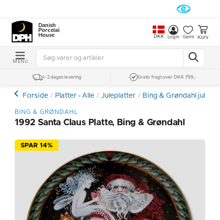
Danish
Porcelain
House
DKK
Kurv
Login
Gemt
MENU
1-2 dages levering
Gratis fragt over DKK 799,-
Forside
Platter - Alle
Juleplatter
Bing & Grøndahl julepla
BING & GRØNDAHL
1992 Santa Claus Platte, Bing & Grøndahl
SPAR 14%