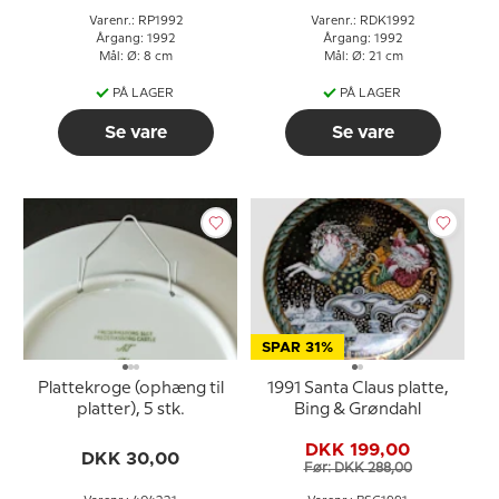
Varenr.: RP1992
Varenr.: RDK1992
Årgang: 1992
Årgang: 1992
Mål: Ø: 8 cm
Mål: Ø: 21 cm
PÅ LAGER
PÅ LAGER
Se vare
Se vare
SPAR 31%
Plattekroge (ophæng til
1991 Santa Claus platte,
platter), 5 stk.
Bing & Grøndahl
DKK 199,00
DKK 30,00
Før: DKK 288,00