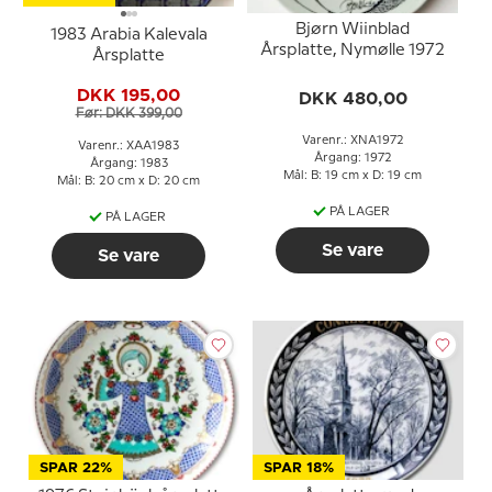
Bjørn Wiinblad
1983 Arabia Kalevala
Årsplatte, Nymølle 1972
Årsplatte
DKK 195,00
DKK 480,00
Før: DKK 399,00
Varenr.: XNA1972
Varenr.: XAA1983
Årgang: 1972
Årgang: 1983
Mål: B: 19 cm x D: 19 cm
Mål: B: 20 cm x D: 20 cm
PÅ LAGER
PÅ LAGER
Se vare
Se vare
SPAR 22%
SPAR 18%