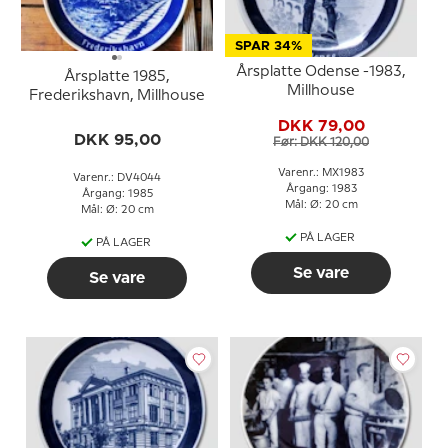
SPAR 34%
Årsplatte Odense -1983,
Årsplatte 1985,
Millhouse
Frederikshavn, Millhouse
DKK 79,00
DKK 95,00
Før: DKK 120,00
Varenr.: MX1983
Varenr.: DV4044
Årgang: 1983
Årgang: 1985
Mål: Ø: 20 cm
Mål: Ø: 20 cm
PÅ LAGER
PÅ LAGER
Se vare
Se vare