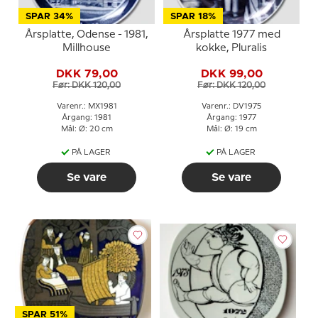
SPAR 34%
SPAR 18%
Årsplatte, Odense - 1981,
Årsplatte 1977 med
Millhouse
kokke, Pluralis
DKK 79,00
DKK 99,00
Før: DKK 120,00
Før: DKK 120,00
Varenr.: MX1981
Varenr.: DV1975
Årgang: 1981
Årgang: 1977
Mål: Ø: 20 cm
Mål: Ø: 19 cm
PÅ LAGER
PÅ LAGER
Se vare
Se vare
SPAR 51%