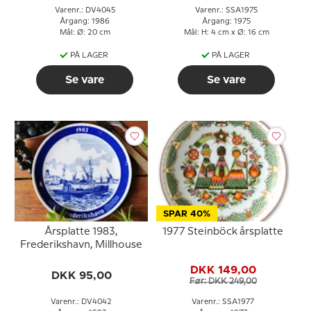
Varenr.: DV4045
Varenr.: SSA1975
Årgang: 1986
Årgang: 1975
Mål: Ø: 20 cm
Mål: H: 4 cm x Ø: 16 cm
PÅ LAGER
PÅ LAGER
Se vare
Se vare
SPAR 40%
Årsplatte 1983,
1977 Steinböck årsplatte
Frederikshavn, Millhouse
DKK 149,00
DKK 95,00
Før: DKK 249,00
Varenr.: DV4042
Varenr.: SSA1977