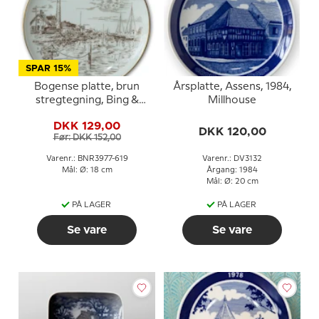
SPAR 15%
Bogense platte, brun
Årsplatte, Assens, 1984,
stregtegning, Bing &
Millhouse
Grøndahl
DKK 129,00
DKK 120,00
Før: DKK 152,00
Varenr.: BNR3977-619
Varenr.: DV3132
Mål: Ø: 18 cm
Årgang: 1984
Mål: Ø: 20 cm
PÅ LAGER
PÅ LAGER
Se vare
Se vare