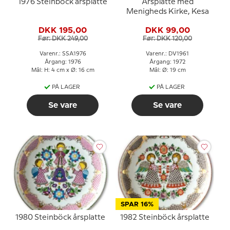
1976 Steinböck årsplatte
Årsplatte med
Menigheds Kirke, Kesa
DKK 195,00
DKK 99,00
Før: DKK 249,00
Før: DKK 120,00
Varenr.: SSA1976
Varenr.: DV1961
Årgang: 1976
Årgang: 1972
Mål: H: 4 cm x Ø: 16 cm
Mål: Ø: 19 cm
PÅ LAGER
PÅ LAGER
Se vare
Se vare
SPAR 16%
1980 Steinböck årsplatte
1982 Steinböck årsplatte