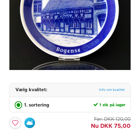
Vælg kvalitet:
Info om kvalitet
1. sortering
1 stk på lager
Før:
DKK
120,00
Nu
DKK
75,00