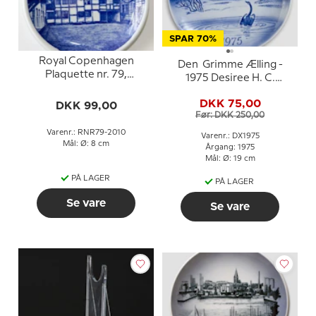
SPAR 70%
Royal Copenhagen
Den Grimme Ælling -
Plaquette nr. 79,
1975 Desiree H. C.
Willemoesgården,
Andersen Juleplatte
Assens
DKK 75,00
DKK 99,00
Før: DKK 250,00
Varenr.: RNR79-2010
Varenr.: DX1975
Mål: Ø: 8 cm
Årgang: 1975
Mål: Ø: 19 cm
PÅ LAGER
PÅ LAGER
Se vare
Se vare