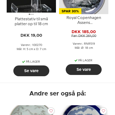
SPAR 30%
Royal Copenhagen
Plattestativ til små
Assens
platter op til 18 cm
byjubilæumsplatte 450
DKK 185,00
år
DKK 19,00
Før: DKK 264,00
Varenr.: RNR519
Varenr.: 100270
Mål: Ø: 18 cm
Mål: H: 5 cm x D: 7 cm
PÅ LAGER
PÅ LAGER
Se vare
Se vare
Andre ser også på: