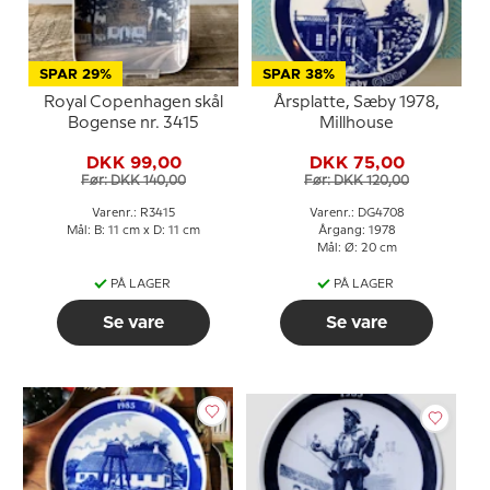
SPAR 29%
SPAR 38%
Royal Copenhagen skål
Årsplatte, Sæby 1978,
Bogense nr. 3415
Millhouse
DKK 99,00
DKK 75,00
Før: DKK 140,00
Før: DKK 120,00
Varenr.: R3415
Varenr.: DG4708
Mål: B: 11 cm x D: 11 cm
Årgang: 1978
Mål: Ø: 20 cm
PÅ LAGER
PÅ LAGER
Se vare
Se vare