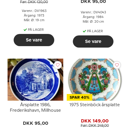
DKK 95,00
Før: DKK 120,00
Varenr.: DV1963
Varenr.: DV4043
Årgang: 1973
Årgang: 1984
Mål: Ø: 19 cm
Mål: Ø: 20 cm
PÅ LAGER
PÅ LAGER
Se vare
Se vare
SPAR 40%
Årsplatte 1986,
1975 Steinböck årsplatte
Frederikshavn, Millhouse
DKK 149,00
DKK 95,00
Før: DKK 249,00