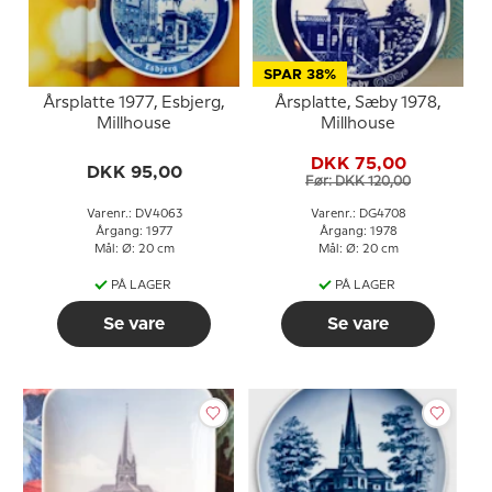
SPAR 38%
Årsplatte 1977, Esbjerg,
Årsplatte, Sæby 1978,
Millhouse
Millhouse
DKK 75,00
DKK 95,00
Før: DKK 120,00
Varenr.: DV4063
Varenr.: DG4708
Årgang: 1977
Årgang: 1978
Mål: Ø: 20 cm
Mål: Ø: 20 cm
PÅ LAGER
PÅ LAGER
Se vare
Se vare