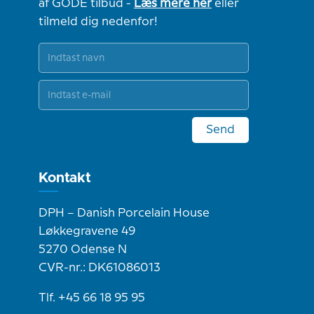
af GODE tilbud -
Læs mere her
eller
tilmeld dig nedenfor!
Send
Kontakt
DPH – Danish Porcelain House
Løkkegravene 49
5270 Odense N
CVR-nr.: DK61086013
Tlf. +45 66 18 95 95