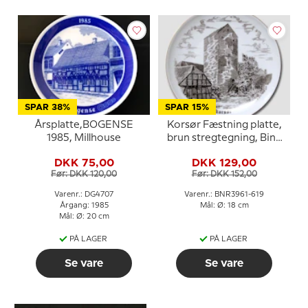
SPAR 38%
SPAR 15%
Årsplatte,BOGENSE
Korsør Fæstning platte,
1985, Millhouse
brun stregtegning, Bing
& Grøndahl
DKK 75,00
DKK 129,00
Før: DKK 120,00
Før: DKK 152,00
Varenr.: DG4707
Varenr.: BNR3961-619
Årgang: 1985
Mål: Ø: 18 cm
Mål: Ø: 20 cm
PÅ LAGER
PÅ LAGER
Se vare
Se vare