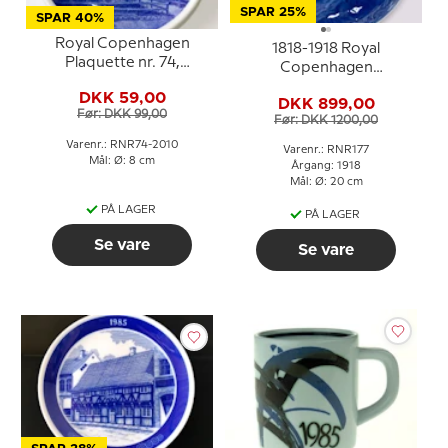
SPAR 25%
SPAR 40%
Royal Copenhagen
1818-1918 Royal
Plaquette nr. 74,
Copenhagen
Krudttårnet
Mindeplatte,
DKK 59,00
Frederikshavn
DKK 899,00
Før: DKK 99,00
Før: DKK 1200,00
Varenr.: RNR74-2010
Varenr.: RNR177
Mål: Ø: 8 cm
Årgang: 1918
Mål: Ø: 20 cm
PÅ LAGER
PÅ LAGER
Se vare
Se vare