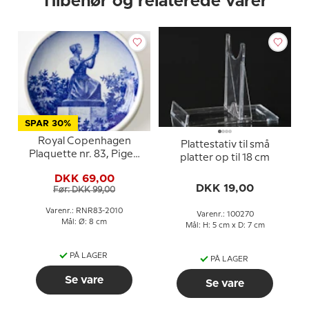
Tilbehør og relaterede varer
SPAR 30%
Royal Copenhagen
Plattestativ til små
Plaquette nr. 83, Pigen
platter op til 18 cm
med guldhornet,
DKK 69,00
Horsens
DKK 19,00
Før: DKK 99,00
Varenr.: RNR83-2010
Varenr.: 100270
Mål: Ø: 8 cm
Mål: H: 5 cm x D: 7 cm
PÅ LAGER
PÅ LAGER
Se vare
Se vare