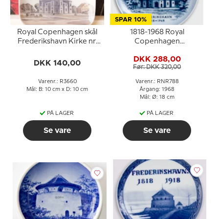
SPAR 10%
Royal Copenhagen skål
1818-1968 Royal
Frederikshavn Kirke nr.
Copenhagen
3660
Mindeplatte,
DKK 288,00
Frederikshavn
DKK 140,00
Før: DKK 320,00
Varenr.: R3660
Varenr.: RNR788
Mål: B: 10 cm x D: 10 cm
Årgang: 1968
Mål: Ø: 18 cm
PÅ LAGER
PÅ LAGER
Se vare
Se vare