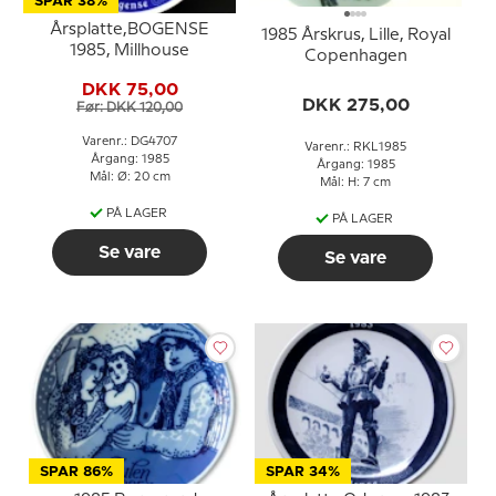
SPAR 38%
Årsplatte,BOGENSE
1985 Årskrus, Lille, Royal
1985, Millhouse
Copenhagen
DKK 75,00
DKK 275,00
Før: DKK 120,00
Varenr.: DG4707
Varenr.: RKL1985
Årgang: 1985
Årgang: 1985
Mål: Ø: 20 cm
Mål: H: 7 cm
PÅ LAGER
PÅ LAGER
Se vare
Se vare
SPAR 86%
SPAR 34%