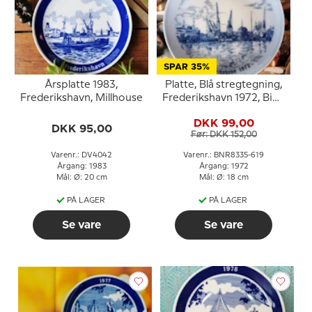
SPAR 35%
Årsplatte 1983,
Platte, Blå stregtegning,
Frederikshavn, Millhouse
Frederikshavn 1972, Bing
& Grøndahl
DKK 99,00
DKK 95,00
Før: DKK 152,00
Varenr.: DV4042
Varenr.: BNR8335-619
Årgang: 1983
Årgang: 1972
Mål: Ø: 20 cm
Mål: Ø: 18 cm
PÅ LAGER
PÅ LAGER
Se vare
Se vare