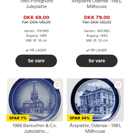
1985 Porsgrund
Årsplatte Odense -1983,
Juleplatte
Millhouse
DKK 69,00
DKK 79,00
Før: DKK 495,00
Før: DKK 120,00
Varenr.: PX1985
Varenr.: MX1983
Årgang: 1985
Årgang: 1983
Mål: Ø: 18 cm
Mål: Ø: 20 cm
PÅ LAGER
PÅ LAGER
Se vare
Se vare
SPAR 7%
SPAR 34%
1986 Bareuther & Co.
Årsplatte, Odense - 1981,
Juleplatte,
Millhouse