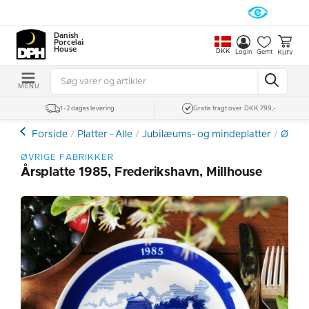
Danish
Porcelain
House
DKK
Kurv
Login
Gemt
MENU
1-2 dages levering
Gratis fragt over DKK 799,-
Forside
Platter - Alle
Jubilæums- og mindeplatter
Øvrig
ØVRIGE FABRIKKER
Årsplatte 1985, Frederikshavn, Millhouse