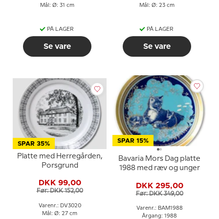
Mål: Ø: 31 cm
Mål: Ø: 23 cm
PÅ LAGER
PÅ LAGER
Se vare
Se vare
SPAR 15%
SPAR 35%
Platte med Herregården,
Bavaria Mors Dag platte
Porsgrund
1988 med ræv og unger
DKK 99,00
DKK 295,00
Før: DKK 152,00
Før: DKK 349,00
Varenr.: DV3020
Varenr.: BAM1988
Mål: Ø: 27 cm
Årgang: 1988