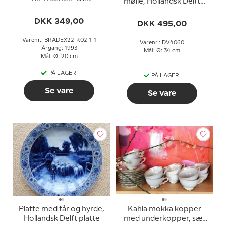
mølle, Hollandsk Delft
smukkeste hvilepladser",
platte
Kahla Porzellan
DKK 349,00
DKK 495,00
Varenr.: BRADEX22-K02-1-1
Varenr.: DV4060
Årgang: 1993
Mål: Ø: 34 cm
Mål: Ø: 20 cm
PÅ LAGER
PÅ LAGER
Se vare
Se vare
Platte med får og hyrde,
Kahla mokka kopper
Hollandsk Delft platte
med underkopper, sæt