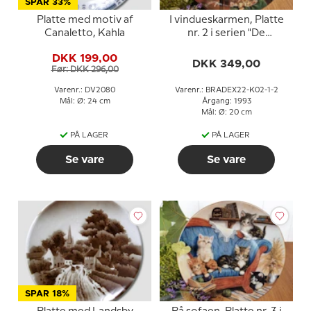
SPAR 33%
Platte med motiv af
I vindueskarmen, Platte
Canaletto, Kahla
nr. 2 i serien "De
smukkeste hvilepladser",
DKK 199,00
Kahla Porzellan
DKK 349,00
Før: DKK 296,00
Varenr.: DV2080
Varenr.: BRADEX22-K02-1-2
Mål: Ø: 24 cm
Årgang: 1993
Mål: Ø: 20 cm
PÅ LAGER
PÅ LAGER
Se vare
Se vare
SPAR 18%