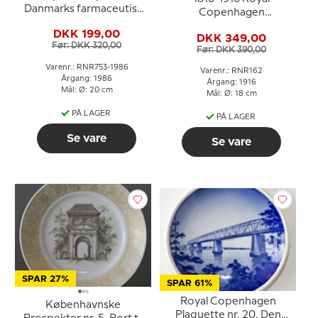
Danmarks farmaceutiske
Copenhagen
Højskole i
Mindeplatte, Hærens
DKK 199,00
Universitetsparken 1942,
DKK 349,00
elevskoles platte, 1816
Før: DKK 320,00
Royal Copenhagen
Før: DKK 390,00
ELEVSKOLEN 1916.
Varenr.: RNR753-1986
Varenr.: RNR162
Årgang: 1986
Årgang: 1916
Mål: Ø: 20 cm
Mål: Ø: 18 cm
PÅ LAGER
PÅ LAGER
Se vare
Se vare
SPAR 27%
SPAR 61%
Royal Copenhagen
Københavnske
Plaquette nr. 20. Den