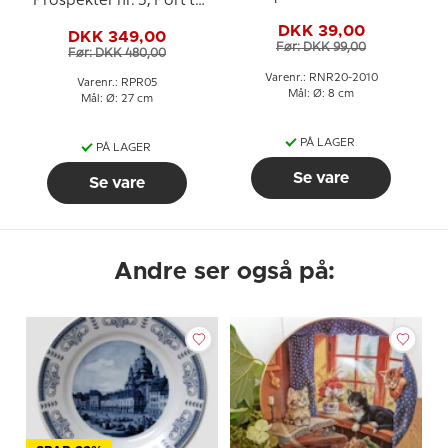
Prospekter nr. 5, Port til
Gamle Lillebæltsbro
Kastellet, Royal
DKK 39,00
DKK 349,00
Copenhagen
Før: DKK 99,00
Før: DKK 480,00
Varenr.: RNR20-2010
Varenr.: RPR05
Mål: Ø: 8 cm
Mål: Ø: 27 cm
PÅ LAGER
PÅ LAGER
Se vare
Se vare
Andre ser også på: