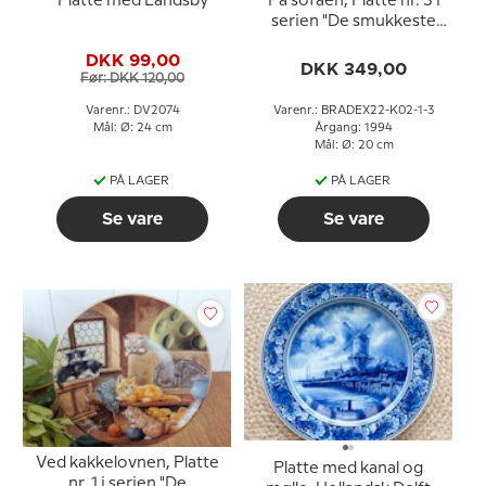
Platte med Landsby
På sofaen, Platte nr. 3 i
serien "De smukkeste
hvilepladser", Kahla
DKK 99,00
Porzellan
DKK 349,00
Før: DKK 120,00
Varenr.: DV2074
Varenr.: BRADEX22-K02-1-3
Mål: Ø: 24 cm
Årgang: 1994
Mål: Ø: 20 cm
PÅ LAGER
PÅ LAGER
Se vare
Se vare
Ved kakkelovnen, Platte
Platte med kanal og
nr. 1 i serien "De