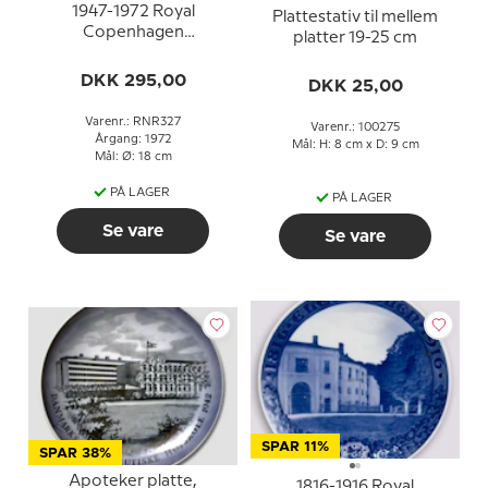
1947-1972 Royal
Plattestativ til mellem
Copenhagen
platter 19-25 cm
Mindeplatte, Frederik
Den IX
DKK 295,00
DKK 25,00
Varenr.: RNR327
Varenr.: 100275
Årgang: 1972
Mål: H: 8 cm x D: 9 cm
Mål: Ø: 18 cm
PÅ LAGER
PÅ LAGER
Se vare
Se vare
SPAR 11%
SPAR 38%
Apoteker platte,
1816-1916 Royal