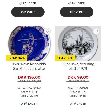
PÅ LAGER
PÅ LAGER
Se vare
Se vare
SPAR 34%
SPAR 38%
1978 Ravn koboltblå
Skibhusvejforening
Sankta Lucia platte
platte 1979
DKK 195,00
DKK 99,00
Før: DKK 295,00
Før: DKK 160,00
Varenr.: RALX1978
Varenr.: XS1979
Årgang: 1978
Årgang: 1979
Mål: Ø: 20 cm
Mål: Ø: 19 cm
PÅ LAGER
PÅ LAGER