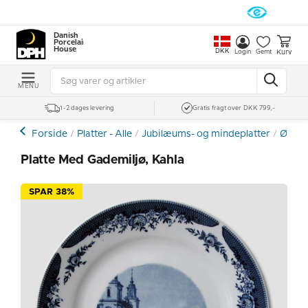
Danish
Porcelain
House
DKK
Kurv
Login
Gemt
MENU
1-2 dages levering
Gratis fragt over DKK 799,-
Forside
Platter - Alle
Jubilæums- og mindeplatter
Øvrig
Platte Med Gademiljø, Kahla
SPAR 38%