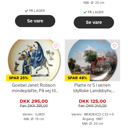
Mål: Ø: 25 cm
PÅ LAGER
PÅ LAGER
Se vare
Se vare
SPAR 25%
SPAR 48%
Goebel Janet Robson
Platte nr 5 i serien
mindeplatte, På vej til
Idylliske Landsbyliv,
Egypten,
Seltmann
DKK 295,00
DKK 125,00
Før: DKK 395,00
Før: DKK 240,00
Varenr.: GJR01
Varenr.: BRADEX22-C32-1-5
Mål: Ø: 19 cm
Årgang: 1987
Mål: Ø: 20 cm