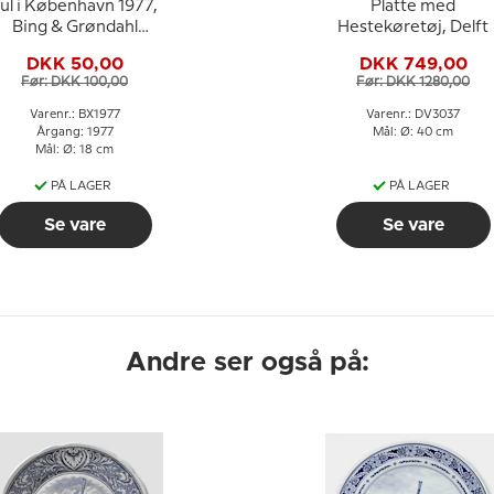
 København 1977,
Platte med
Bing & Grøndahl
Hestekøretøj, Delft
Juleplatte
DKK 50,00
DKK 749,00
Før: DKK 100,00
Før: DKK 1280,00
Varenr.: BX1977
Varenr.: DV3037
Årgang: 1977
Mål: Ø: 40 cm
Mål: Ø: 18 cm
PÅ LAGER
PÅ LAGER
Se vare
Se vare
Andre ser også på: