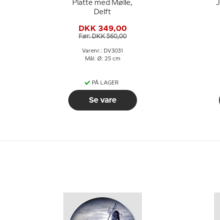
Platte med Mølle,
Jul i
Delft
DKK 349,00
Før: DKK 560,00
Varenr.: DV3031
Mål: Ø: 25 cm
PÅ LAGER
Se vare