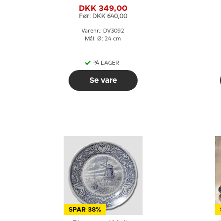
2036, Delft
DKK 349,00
Før: DKK 640,00
Varenr.: DV3092
Mål: Ø: 24 cm
PÅ LAGER
Se vare
SPAR 38%