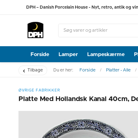
DPH – Danish Porcelain House - Nyt, retro, antik og vi
Forside
Lamper
Lampeskærme
P
Tilbage
Du er her:
Forside
Platter - Alle
ØVRIGE FABRIKKER
Platte Med Hollandsk Kanal 40cm, De