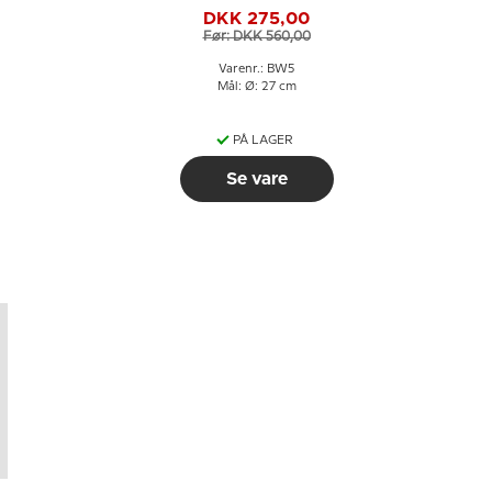
l
Windjammer platte nr
DKK 275,00
5, Bing & Grøndahl
Før: DKK 560,00
Varenr.: BW5
Mål: Ø: 27 cm
PÅ LAGER
Se vare