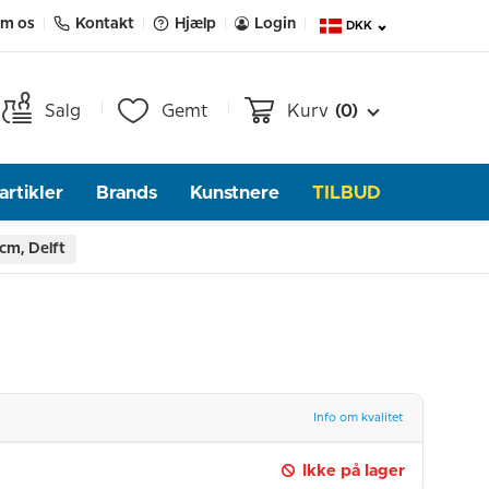
m os
Kontakt
Hjælp
Login
DKK
Salg
Gemt
Kurv
(0)
rtikler
Brands
Kunstnere
TILBUD
cm, Delft
Info om kvalitet
Ikke på lager