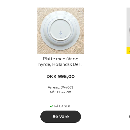
Platte med får og
hyrde, Hollandsk Delft
platte
DKK 995,00
Varenr.: DV4062
Mål: Ø: 42 cm
PÅ LAGER
Se vare