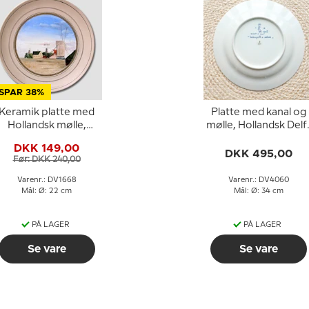
SPAR 38%
Keramik platte med
Platte med kanal og
Hollandsk mølle,
mølle, Hollandsk Delf
Bucha & Nissen
platte
DKK 149,00
DKK 495,00
Før: DKK 240,00
Varenr.: DV1668
Varenr.: DV4060
Mål: Ø: 22 cm
Mål: Ø: 34 cm
PÅ LAGER
PÅ LAGER
Se vare
Se vare