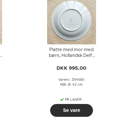
Platte med mor med
t
børn, Hollandsk Delft
platte
DKK 995,00
Varenr.: DV4061
Mål: Ø: 42 cm
PÅ LAGER
Se vare