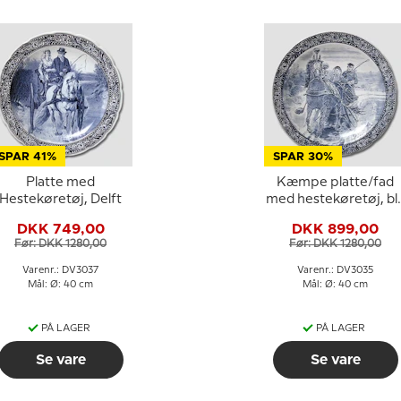
SPAR 41%
SPAR 30%
Platte med
Kæmpe platte/fad
Hestekøretøj, Delft
med hestekøretøj, bl
og hvid, Delft
DKK 749,00
DKK 899,00
Før: DKK 1280,00
Før: DKK 1280,00
Varenr.: DV3037
Varenr.: DV3035
Mål: Ø: 40 cm
Mål: Ø: 40 cm
PÅ LAGER
PÅ LAGER
Se vare
Se vare