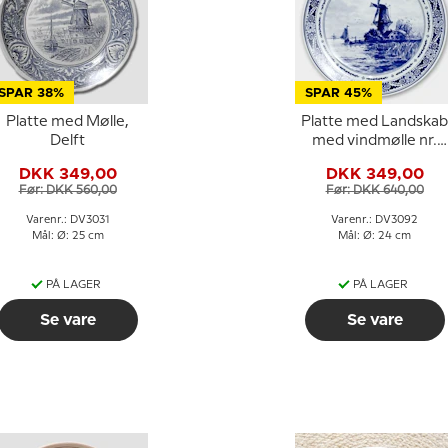
SPAR 38%
SPAR 45%
Platte med Mølle,
Platte med Landskab
Delft
med vindmølle nr.
2036, Delft
DKK 349,00
DKK 349,00
Før: DKK 560,00
Før: DKK 640,00
Varenr.: DV3031
Varenr.: DV3092
Mål: Ø: 25 cm
Mål: Ø: 24 cm
PÅ LAGER
PÅ LAGER
Se vare
Se vare