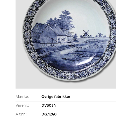
Mærke:
Øvrige fabrikker
Varenr.:
DV3034
Alt nr.:
DG.1240