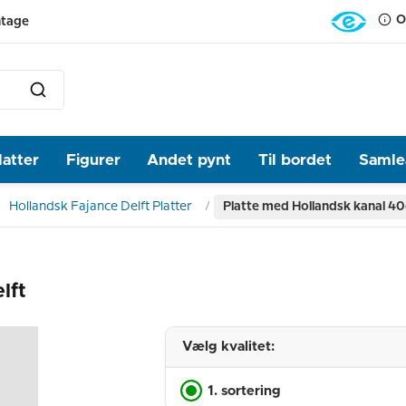
O
ntage
latter
Figurer
Andet pynt
Til bordet
Samlea
Hollandsk Fajance Delft Platter
Platte med Hollandsk kanal 40
lft
Vælg kvalitet:
1. sortering