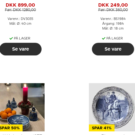
og hvid, Delft
1984, Bing & Grøndah
DKK 899,00
DKK 249,00
Før: DKK 1280,00
Før: DKK 360,00
Varenr.: DV3035
Varenr.: BS1984
Mål: Ø: 40 cm
Årgang: 1984
Mål: Ø: 18 cm
PÅ LAGER
PÅ LAGER
Se vare
Se vare
SPAR 50%
SPAR 41%