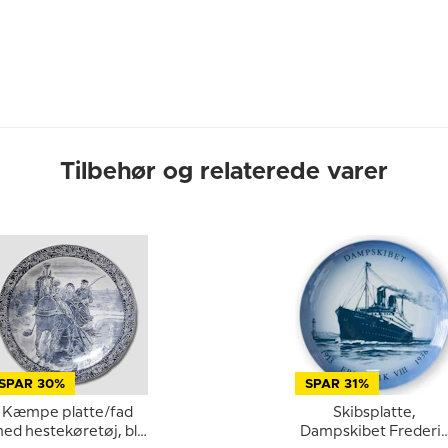
Tilbehør og relaterede varer
SPAR 30%
SPAR 31%
Kæmpe platte/fad
Skibsplatte,
ed hestekøretøj, blå
Dampskibet Frederi