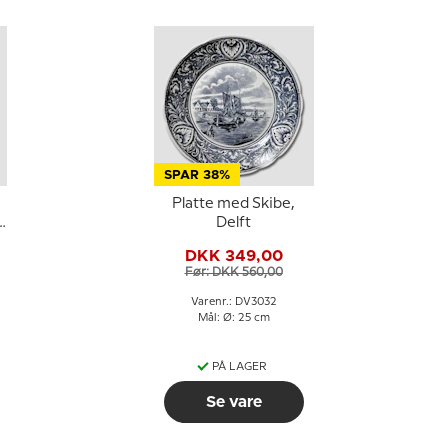
SPAR 38%
Platte med Skibe,
å
Delft
DKK 349,00
Før: DKK 560,00
Varenr.: DV3032
Mål: Ø: 25 cm
PÅ LAGER
Se vare