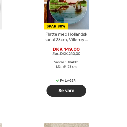
SPAR 38%
Platte med Hollandsk
kanal 23cm, Villeroy &
Boch nr. 2496
DKK 149,00
Før: DKK 240,00
Varenr.: DV4001
Mål: Ø: 23 cm
PÅ LAGER
Se vare