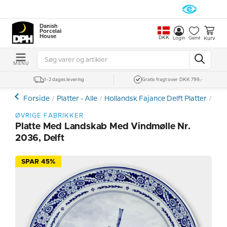
Danish
Porcelain
House
DKK
Kurv
Login
Gemt
MENU
1-2 dages levering
Gratis fragt over DKK 799,-
Forside
Platter - Alle
Hollandsk Fajance Delft Platter
Pla
ØVRIGE FABRIKKER
Platte Med Landskab Med Vindmølle Nr.
2036, Delft
SPAR 45%