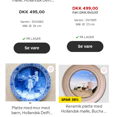
mølle, Hollandsk Delft
platte
DKK 499,00
DKK 495,00
Før: DKK 640,00
Varenr.: DV1995
Varenr.: DV4060
Mål: Ø: 23 cm
Mål: Ø: 34 cm
PÅ LAGER
PÅ LAGER
Se vare
Se vare
SPAR 38%
Keramik platte med
Platte med mor med
Hollandsk mølle, Bucha &
børn, Hollandsk Delft
Nissen