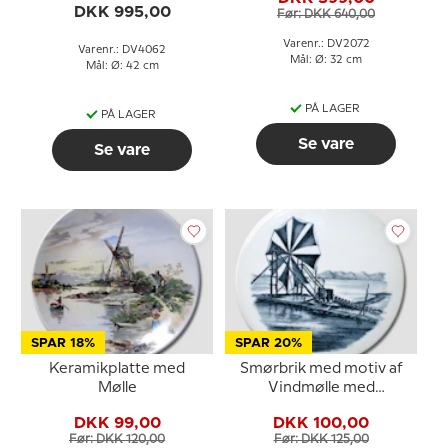
DKK 995,00
Før: DKK 640,00
Varenr.: DV2072
Varenr.: DV4062
Mål: Ø: 32 cm
Mål: Ø: 42 cm
PÅ LAGER
PÅ LAGER
Se vare
Se vare
SPAR 18%
SPAR 20%
Keramikplatte med
Smørbrik med motiv af
Mølle
Vindmølle med
kædetræk, Royal
DKK 99,00
DKK 100,00
Copenhagen
Før: DKK 120,00
Før: DKK 125,00