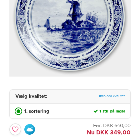
Vælg kvalitet:
Info om kvalitet
1. sortering
1 stk på lager
Før:
DKK
640,00
Nu
DKK
349,00