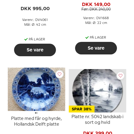
platte
DKK 149,00
DKK 995,00
Før: DKK 240,00
Varenr.: DV1668
Varenr.: DV4061
Mål: Ø: 22 cm
Mål: Ø: 42 cm
PÅ LAGER
PÅ LAGER
Se vare
Se vare
SPAR 38%
Platte nr. 5042 landskab i
Platte med får og hyrde,
sort og hvid
Hollandsk Delft platte
DKK 399,00