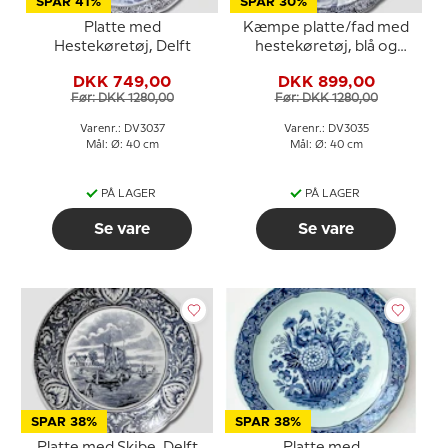
SPAR 41%
SPAR 30%
Platte med
Kæmpe platte/fad med
Hestekøretøj, Delft
hestekøretøj, blå og
hvid, Delft
DKK 749,00
DKK 899,00
Før: DKK 1280,00
Før: DKK 1280,00
Varenr.: DV3037
Varenr.: DV3035
Mål: Ø: 40 cm
Mål: Ø: 40 cm
PÅ LAGER
PÅ LAGER
Se vare
Se vare
SPAR 38%
SPAR 38%
Platte med Skibe, Delft
Platte med