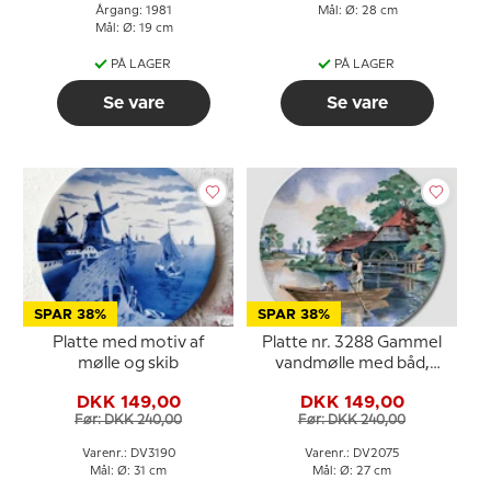
Årgang: 1981
Mål: Ø: 28 cm
Mål: Ø: 19 cm
PÅ LAGER
PÅ LAGER
Se vare
Se vare
SPAR 38%
SPAR 38%
Platte med motiv af
Platte nr. 3288 Gammel
mølle og skib
vandmølle med båd,
Villeroy & Boch
DKK 149,00
DKK 149,00
Før: DKK 240,00
Før: DKK 240,00
Varenr.: DV3190
Varenr.: DV2075
Mål: Ø: 31 cm
Mål: Ø: 27 cm