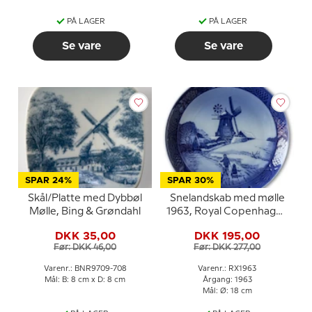
PÅ LAGER
PÅ LAGER
Se vare
Se vare
SPAR 24%
SPAR 30%
Skål/Platte med Dybbøl
Snelandskab med mølle
Mølle, Bing & Grøndahl
1963, Royal Copenhagen
Juleplatte
DKK 35,00
DKK 195,00
Før: DKK 46,00
Før: DKK 277,00
Varenr.: BNR9709-708
Varenr.: RX1963
Mål: B: 8 cm x D: 8 cm
Årgang: 1963
Mål: Ø: 18 cm