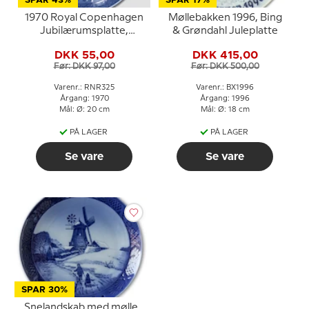
SPAR 43%
SPAR 17%
1970 Royal Copenhagen
Møllebakken 1996, Bing
Jubilærumsplatte,
& Grøndahl Juleplatte
Nordslesvigs
DKK 55,00
DKK 415,00
genforening 1920-1970
Før: DKK 97,00
Før: DKK 500,00
Varenr.: RNR325
Varenr.: BX1996
Årgang: 1970
Årgang: 1996
Mål: Ø: 20 cm
Mål: Ø: 18 cm
PÅ LAGER
PÅ LAGER
Se vare
Se vare
SPAR 30%
Snelandskab med mølle