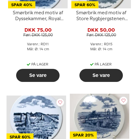
SPAR 40%
SPAR 60%
Smørbrik med motiv af
Smørbrik med motiv af
Dyssekammer, Royal
Store Rygbjergstenen,
Copenhagen
Royal Copenhagen
DKK 75,00
DKK 50,00
Før: DKK 125,00
Før: DKK 125,00
Varenr.: RD11
Varenr.: RD15
Mål: Ø: 14 cm
Mål: Ø: 14 cm
PÅ LAGER
PÅ LAGER
Se vare
Se vare
SPAR 20%
SPAR 60%