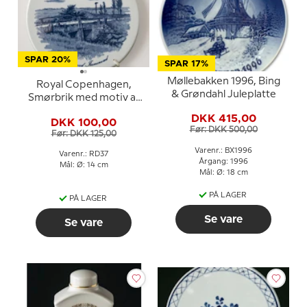
SPAR 20%
SPAR 17%
Møllebakken 1996, Bing
Royal Copenhagen,
& Grøndahl Juleplatte
Smørbrik med motiv af
Broen ved Immervad
DKK 415,00
DKK 100,00
Før: DKK 500,00
Før: DKK 125,00
Varenr.: BX1996
Varenr.: RD37
Årgang: 1996
Mål: Ø: 14 cm
Mål: Ø: 18 cm
PÅ LAGER
PÅ LAGER
Se vare
Se vare