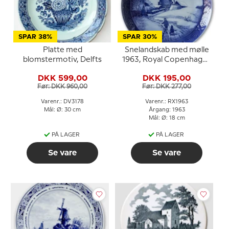
SPAR 38%
SPAR 30%
Platte med
Snelandskab med mølle
blomstermotiv, Delfts
1963, Royal Copenhagen
Juleplatte
DKK 599,00
DKK 195,00
Før: DKK 960,00
Før: DKK 277,00
Varenr.: DV3178
Varenr.: RX1963
Mål: Ø: 30 cm
Årgang: 1963
Mål: Ø: 18 cm
PÅ LAGER
PÅ LAGER
Se vare
Se vare