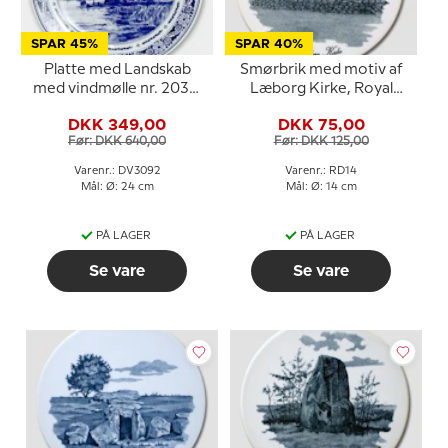
SPAR 45%
SPAR 40%
Platte med Landskab
Smørbrik med motiv af
med vindmølle nr. 2036,
Læborg Kirke, Royal
Delft
Copenhagen
DKK 349,00
DKK 75,00
Før: DKK 640,00
Før: DKK 125,00
Varenr.: DV3092
Varenr.: RD14
Mål: Ø: 24 cm
Mål: Ø: 14 cm
PÅ LAGER
PÅ LAGER
Se vare
Se vare