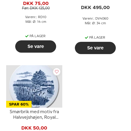
platte
DKK 75,00
DKK 495,00
Før: DKK 125,00
Varenr.: RD10
Varenr.: DV4060
Mål: Ø: 14 cm
Mål: Ø: 34 cm
PÅ LAGER
PÅ LAGER
Se vare
Se vare
SPAR 60%
Smørbrik med motiv fra
Halvvejshøjen, Royal
Copenhagen
DKK 50,00