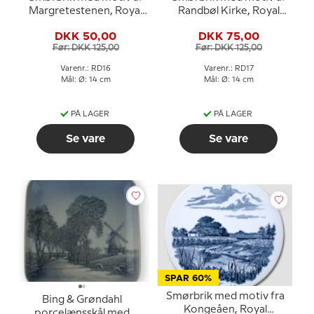
Margretestenen, Royal
Randbøl Kirke, Royal
Copenhagen
Copenhagen
DKK 50,00
DKK 75,00
Før: DKK 125,00
Før: DKK 125,00
Varenr.: RD16
Varenr.: RD17
Mål: Ø: 14 cm
Mål: Ø: 14 cm
PÅ LAGER
PÅ LAGER
Se vare
Se vare
SPAR 60%
Smørbrik med motiv fra
Bing & Grøndahl
Kongeåen, Royal
porcelænsskål med