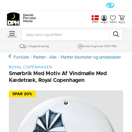
Danish
Porcelain
House
DKK
Kurv
Login
Gemt
MENU
1-2 dages levering
Gratis fragt over DKK 799,-
Forside
Platter - Alle
Platter blomster og landskaber
Roy
ROYAL COPENHAGEN
Smørbrik Med Motiv Af Vindmølle Med
Kædetræk, Royal Copenhagen
SPAR 20%