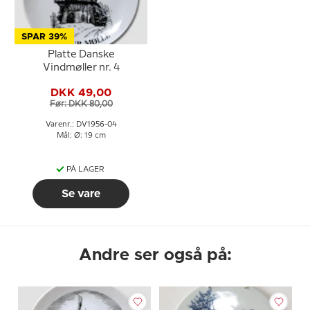
SPAR 39%
Platte Danske
Vindmøller nr. 4
DKK 49,00
Før: DKK 80,00
Varenr.: DV1956-04
Mål: Ø: 19 cm
PÅ LAGER
Se vare
Andre ser også på: