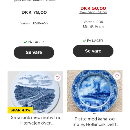
Copenhagen
møllemotiv nr. 586-455
DKK 50,00
DKK 78,00
Før: DKK 125,00
Varenr.: RD8
Varenr.: B586-455
Mål: Ø: 14 cm
PÅ LAGER
PÅ LAGER
Se vare
Se vare
SPAR 40%
Smørbrik med motiv fra
Platte med kanal og
Hærvejen over
mølle, Hollandsk Delft
Graahede