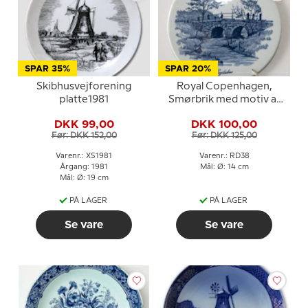
SPAR 35%
SPAR 20%
Skibhusvejforening
Royal Copenhagen,
platte1981
Smørbrik med motiv af
Gejlåbro, Royal
DKK 99,00
DKK 100,00
Copenhagen
Før: DKK 152,00
Før: DKK 125,00
Varenr.: XS1981
Varenr.: RD38
Årgang: 1981
Mål: Ø: 14 cm
Mål: Ø: 19 cm
PÅ LAGER
PÅ LAGER
Se vare
Se vare