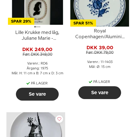
SPAR 29%
SPAR 51%
Royal
Lille Krukke med låg,
Copenhagen/Aluminia
Juliane Marie -
Tranquebar, blå,
Margrethe II, Royal
DKK 39,00
smørbrik nr. 11/1403
DKK 249,00
Copenhagen
Før: DKK 79,00
Før: DKK 349,00
Varenr.: 11-1403
Varenr.: RD6
Mål: Ø: 15 cm
Årgang: 1975
Mål: H: 11 cm x B: 7 cm x D: 3 cm
PÅ LAGER
PÅ LAGER
Se vare
Se vare