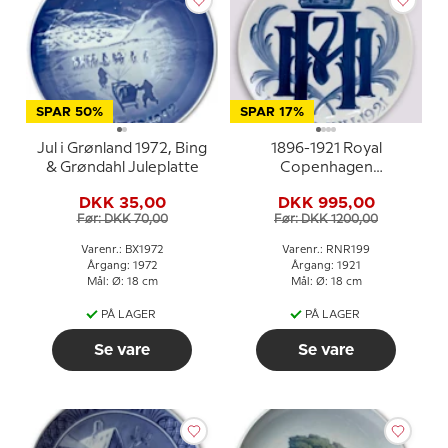
SPAR 50%
SPAR 17%
Jul i Grønland 1972, Bing
1896-1921 Royal
& Grøndahl Juleplatte
Copenhagen
Mindeplatte , 1896 22
DKK 35,00
DKK 995,00
JULI 1921.
Før: DKK 70,00
Før: DKK 1200,00
Varenr.: BX1972
Varenr.: RNR199
Årgang: 1972
Årgang: 1921
Mål: Ø: 18 cm
Mål: Ø: 18 cm
PÅ LAGER
PÅ LAGER
Se vare
Se vare