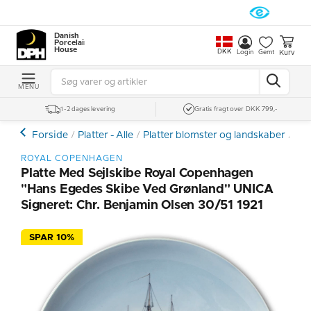
Danish
Porcelain
House
DKK
Kurv
Login
Gemt
MENU
1-2 dages levering
Gratis fragt over DKK 799,-
Forside
Platter - Alle
Platter blomster og landskaber
Roy
ROYAL COPENHAGEN
Platte Med Sejlskibe Royal Copenhagen
"Hans Egedes Skibe Ved Grønland" UNICA
Signeret: Chr. Benjamin Olsen 30/51 1921
SPAR 10%