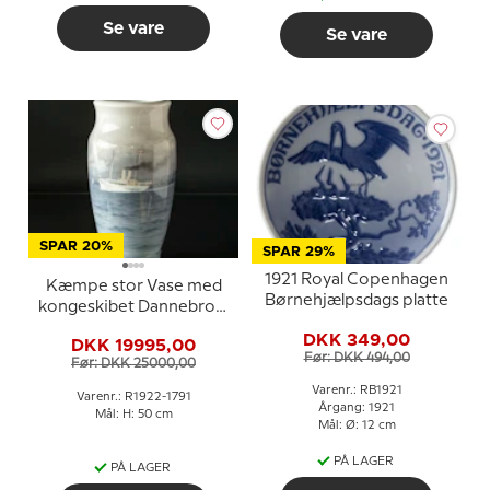
Se vare
Se vare
SPAR 20%
SPAR 29%
1921 Royal Copenhagen
Kæmpe stor Vase med
Børnehjælpsdags platte
kongeskibet Dannebrog,
UNICA (1922), Royal
DKK 349,00
DKK 19995,00
Copenhagen, Malet af
Før: DKK 494,00
Før: DKK 25000,00
Christian Benjamin
Olsen
Varenr.: RB1921
Varenr.: R1922-1791
Årgang: 1921
Mål: H: 50 cm
Mål: Ø: 12 cm
PÅ LAGER
PÅ LAGER