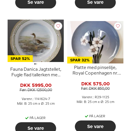
Se vare
Se vare
SPAR 52%
SPAR 32%
Platte med pinselilje,
Fauna Danica Jagtstellet,
Royal Copenhagen nr.
Fugle flad tallerken med
29-1125
blisgås, Royal
DKK 575,00
DKK 5995,00
Copenhagen
Før: DKK 850,00
Før: DKK 12500,00
Varenr.: R29-1125
Varenr.: 1141624-7
Mål: B: 25 cm x Ø: 25 cm
Mål: B: 25 cm x Ø: 25 cm
PÅ LAGER
PÅ LAGER
Se vare
Se vare