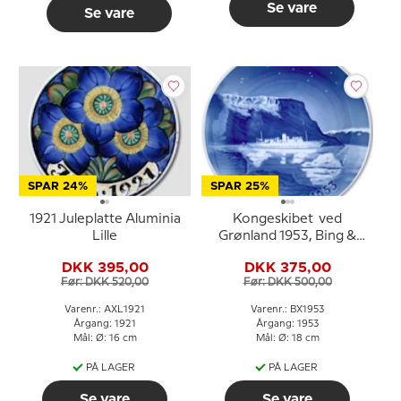
Se vare
Se vare
SPAR 24%
SPAR 25%
1921 Juleplatte Aluminia
Kongeskibet ved
Lille
Grønland 1953, Bing &
Grøndahl Juleplatte
DKK 395,00
DKK 375,00
Før: DKK 520,00
Før: DKK 500,00
Varenr.: AXL1921
Varenr.: BX1953
Årgang: 1921
Årgang: 1953
Mål: Ø: 16 cm
Mål: Ø: 18 cm
PÅ LAGER
PÅ LAGER
Se vare
Se vare