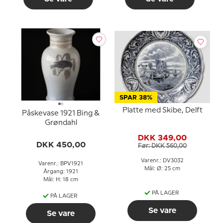
SPAR 38%
Platte med Skibe, Delft
Påskevase 1921 Bing &
Grøndahl
DKK 349,00
DKK 450,00
Før: DKK 560,00
Varenr.: DV3032
Varenr.: BPV1921
Mål: Ø: 25 cm
Årgang: 1921
Mål: H: 18 cm
PÅ LAGER
PÅ LAGER
Se vare
Se vare