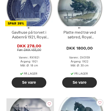
SPAR 39%
Gavlhuse på torvet i
Platte med trø ved
Aabenrå 1921, Royal
søbred, Royal
Copenhagen Juleplatte
Copenhagen UNICA
DKK 278,00
Signeret: 13/10 1922 R.
DKK 1800,00
Før: DKK 455,00
Bøcher
Varenr.: RX1921
Varenr.: DV3159
Årgang: 1921
Årgang: 1922
Mål: Ø: 18 cm
Mål: Ø: 30 cm
PÅ LAGER
PÅ LAGER
Se vare
Se vare