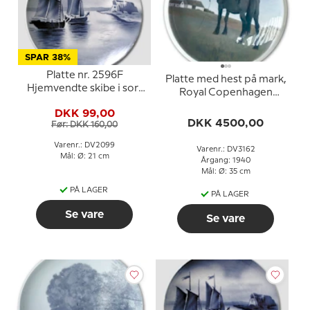
SPAR 38%
Platte nr. 2596F
Platte med hest på mark,
Hjemvendte skibe i sort
Royal Copenhagen
og hvid, Villeroy & Boch
UNICA Signeret: R.5. GR.
DKK 99,00
1940
DKK 4500,00
Før: DKK 160,00
Varenr.: DV2099
Varenr.: DV3162
Mål: Ø: 21 cm
Årgang: 1940
Mål: Ø: 35 cm
PÅ LAGER
PÅ LAGER
Se vare
Se vare