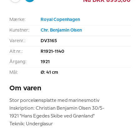
Nu
DKK
8995,00
Mærke:
Royal Copenhagen
Kunstner:
Chr. Benjamin Olsen
Varenr.:
DV3165
Alt nr.:
R1921-1140
Årgang:
1921
Mål:
Ø: 41 cm
Om varen
Stor porcelænsplatte med marinesmotiv
Inskription: Christian Benjamin Olsen 30/5-
1921 "Hans Egedes Skibe ved Grønland"
Teknik: Underglasur