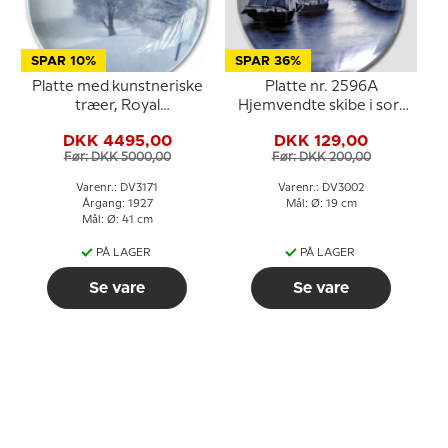
SPAR 10%
SPAR 36%
Platte med kunstneriske
Platte nr. 2596A
træer, Royal
Hjemvendte skibe i sort
Copenhagen UNICA
og hvid, Villeroy & Boch
DKK 4495,00
DKK 129,00
Signeret: K.S. 2/3 -1925
Før: DKK 5000,00
Før: DKK 200,00
Varenr.: DV3171
Varenr.: DV3002
Årgang: 1927
Mål: Ø: 19 cm
Mål: Ø: 41 cm
PÅ LAGER
PÅ LAGER
Se vare
Se vare