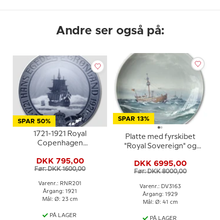
Andre ser også på:
SPAR 13%
SPAR 50%
1721-1921 Royal
Platte med fyrskibet
Copenhagen
"Royal Sovereign" og
Mindeplatte, Hans
Krydser Hejmdal, Royal
DKK 795,00
Egede
DKK 6995,00
Copenhagen UNICA
Før: DKK 1600,00
Før: DKK 8000,00
signeret: Chr. Benjamin
Olsen 4.11.1929
Varenr.: RNR201
Varenr.: DV3163
Årgang: 1921
Årgang: 1929
Mål: Ø: 23 cm
Mål: Ø: 41 cm
PÅ LAGER
PÅ LAGER