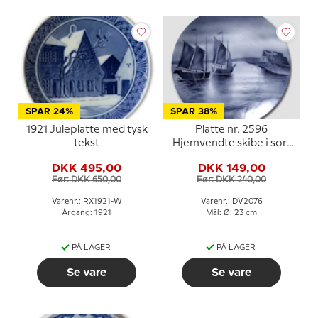
SPAR 24%
SPAR 38%
1921 Juleplatte med tysk
Platte nr. 2596
tekst
Hjemvendte skibe i sort
og hvid, Villeroy & Boch
DKK 495,00
DKK 149,00
Før: DKK 650,00
Før: DKK 240,00
Varenr.: RX1921-W
Varenr.: DV2076
Årgang: 1921
Mål: Ø: 23 cm
PÅ LAGER
PÅ LAGER
Se vare
Se vare