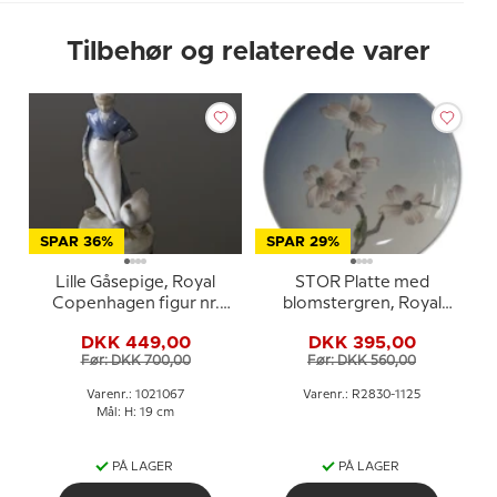
Tilbehør og relaterede varer
SPAR 36%
SPAR 29%
Lille Gåsepige, Royal
STOR Platte med
Copenhagen figur nr.
blomstergren, Royal
528 eller 067
Copenhagen nr. 2830-
DKK 449,00
DKK 395,00
1125
Før: DKK 700,00
Før: DKK 560,00
Varenr.: 1021067
Varenr.: R2830-1125
Mål: H: 19 cm
PÅ LAGER
PÅ LAGER