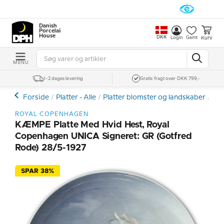
Danish
Porcelain
House
DKK
Kurv
Login
Gemt
MENU
1-2 dages levering
Gratis fragt over DKK 799,-
Forside
Platter - Alle
Platter blomster og landskaber
Roy
ROYAL COPENHAGEN
KÆMPE Platte Med Hvid Hest, Royal
Copenhagen UNICA Signeret: GR (Gotfred
Rode) 28/5-1927
SPAR 38%