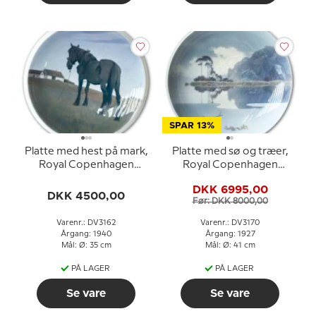
SPAR 13%
Platte med hest på mark,
Platte med sø og træer,
Royal Copenhagen
Royal Copenhagen
UNICA Signeret: R.5. GR.
UNICA Signeret: R.
DKK 6995,00
1940
Böcher 28/2-1927
DKK 4500,00
Før: DKK 8000,00
"Motiv fra Sxampen"
Varenr.: DV3162
Varenr.: DV3170
Årgang: 1940
Årgang: 1927
Mål: Ø: 35 cm
Mål: Ø: 41 cm
PÅ LAGER
PÅ LAGER
Se vare
Se vare