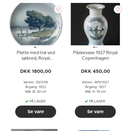
Platte med trø ved
Påskevase 1927 Royal
søbred, Royal
Copenhagen
Copenhagen UNICA
Signeret: 13/10 1922 R.
DKK 1800,00
DKK 450,00
Bøcher
Varenr.: DV3159
Varenr.: RPV1927
Årgang: 1922
Årgang: 1927
Mål: Ø: 30 cm
Mål: H: 19 cm
PÅ LAGER
PÅ LAGER
Se vare
Se vare