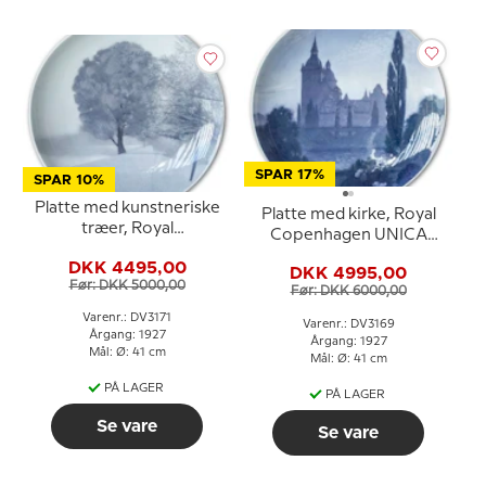
SPAR 17%
SPAR 10%
Platte med kunstneriske
Platte med kirke, Royal
træer, Royal
Copenhagen UNICA
Copenhagen UNICA
Signeret: "S"
DKK 4495,00
Signeret: K.S. 2/3 -1925
DKK 4995,00
Før: DKK 5000,00
Før: DKK 6000,00
Varenr.: DV3171
Varenr.: DV3169
Årgang: 1927
Årgang: 1927
Mål: Ø: 41 cm
Mål: Ø: 41 cm
PÅ LAGER
PÅ LAGER
Se vare
Se vare