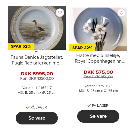
SPAR 52%
SPAR 32%
Platte med pinselilje,
Fauna Danica Jagtstellet,
Royal Copenhagen nr.
Fugle flad tallerken med
29-1125
blisgås, Royal
DKK 575,00
DKK 5995,00
Copenhagen
Før: DKK 850,00
Før: DKK 12500,00
Varenr.: R29-1125
Varenr.: 1141624-7
Mål: B: 25 cm x Ø: 25 cm
Mål: B: 25 cm x Ø: 25 cm
PÅ LAGER
PÅ LAGER
Se vare
Se vare