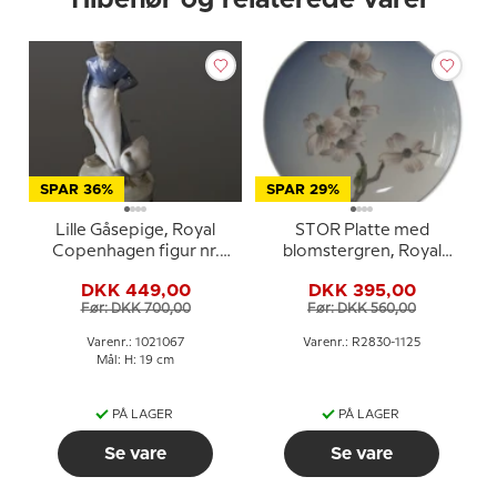
SPAR 36%
SPAR 29%
Lille Gåsepige, Royal
STOR Platte med
Copenhagen figur nr.
blomstergren, Royal
528 eller 067
Copenhagen nr. 2830-
DKK 449,00
DKK 395,00
1125
Før: DKK 700,00
Før: DKK 560,00
Varenr.: 1021067
Varenr.: R2830-1125
Mål: H: 19 cm
PÅ LAGER
PÅ LAGER
Se vare
Se vare