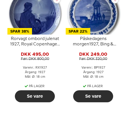
SPAR 38%
SPAR 22%
Rorvagt ombord julenat
Påskedagens
1927, Royal Copenhagen
morgen1927, Bing &
Juleplatte
Grøndahl Påskeplatte
DKK 495,00
DKK 249,00
Før: DKK 800,00
Før: DKK 320,00
Varenr.: RX1927
Varenr.: BP1927
Årgang: 1927
Årgang: 1927
Mål: Ø: 18 cm
Mål: Ø: 18 cm
PÅ LAGER
PÅ LAGER
Se vare
Se vare