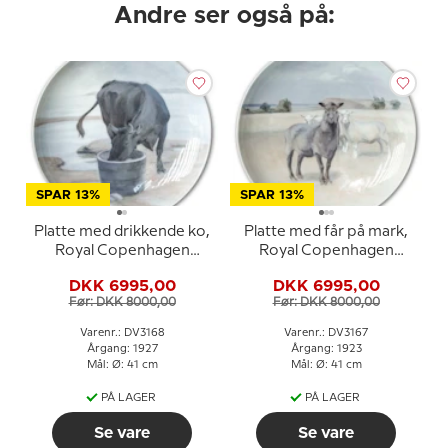
Andre ser også på:
SPAR 13%
SPAR 13%
Platte med drikkende ko,
Platte med får på mark,
Royal Copenhagen
Royal Copenhagen
UNICA Signeret: 2/6 GR.
UNICA Signeret: 14/5
DKK 6995,00
DKK 6995,00
1927 (Gotfred Rode)
GR. 1923 (Gotfred Rode)
Før: DKK 8000,00
Før: DKK 8000,00
Varenr.: DV3168
Varenr.: DV3167
Årgang: 1927
Årgang: 1923
Mål: Ø: 41 cm
Mål: Ø: 41 cm
PÅ LAGER
PÅ LAGER
Se vare
Se vare