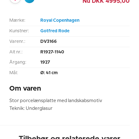
Nu
DKK
4995,00
Mærke:
Royal Copenhagen
Kunstner:
Gotfred Rode
Varenr.:
DV3166
Alt nr.:
R1927-1140
Årgang:
1927
Mål:
Ø: 41 cm
Om varen
Stor porcelænsplatte med landskabsmotiv
Teknik: Underglasur
Tilbehør og relaterede varer