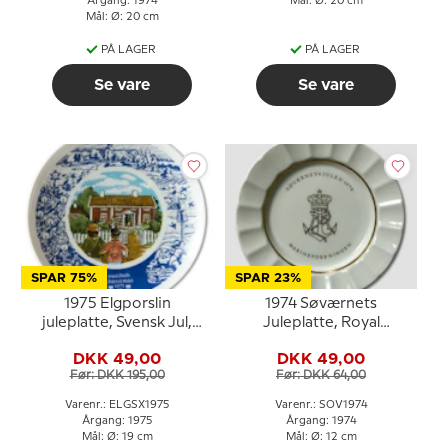
Årgang: 1974
Mål: Ø: 20 cm
Mål: Ø: 20 cm
PÅ LAGER
PÅ LAGER
Se vare
Se vare
SPAR 75%
SPAR 23%
1975 Elgporslin
1974 Søværnets
juleplatte, Svensk Jul,
Juleplatte, Royal
Sorgården
Copenhagen
DKK 49,00
DKK 49,00
Før: DKK 195,00
Før: DKK 64,00
Varenr.: ELGSX1975
Varenr.: SOV1974
Årgang: 1975
Årgang: 1974
Mål: Ø: 19 cm
Mål: Ø: 12 cm