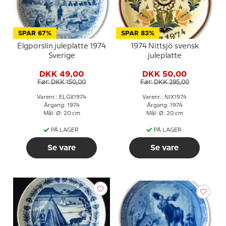
SPAR 67%
SPAR 83%
Elgporslin juleplatte 1974
1974 Nittsjö svensk
Sverige
juleplatte
DKK 49,00
DKK 50,00
Før: DKK 150,00
Før: DKK 295,00
Varenr.: ELGX1974
Varenr.: NIX1974
Årgang: 1974
Årgang: 1974
Mål: Ø: 20 cm
Mål: Ø: 20 cm
PÅ LAGER
PÅ LAGER
Se vare
Se vare