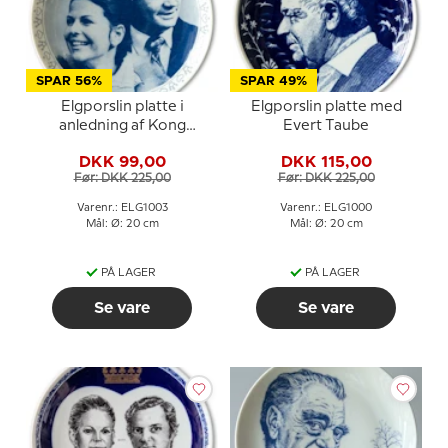
SPAR 56%
SPAR 49%
Elgporslin platte i
Elgporslin platte med
anledning af Kong
Evert Taube
Gustaf og Silvias
DKK 99,00
DKK 115,00
forlovelse
Før: DKK 225,00
Før: DKK 225,00
Varenr.: ELG1003
Varenr.: ELG1000
Mål: Ø: 20 cm
Mål: Ø: 20 cm
PÅ LAGER
PÅ LAGER
Se vare
Se vare