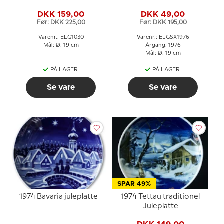
Armstrong 1900-1971
Sundborn
DKK 159,00
DKK 49,00
Før: DKK 225,00
Før: DKK 195,00
Varenr.: ELG1030
Varenr.: ELGSX1976
Mål: Ø: 19 cm
Årgang: 1976
Mål: Ø: 19 cm
PÅ LAGER
PÅ LAGER
Se vare
Se vare
SPAR 49%
1974 Bavaria juleplatte
1974 Tettau traditionel
Juleplatte