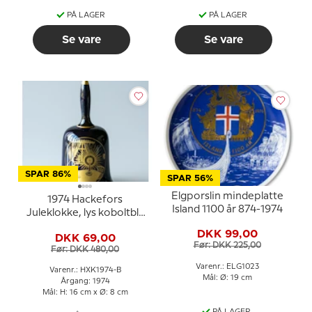
PÅ LAGER
PÅ LAGER
Se vare
Se vare
SPAR 86%
SPAR 56%
Elgporslin mindeplatte
1974 Hackefors
Island 1100 år 874-1974
Juleklokke, lys koboltblå
med guld
DKK 99,00
DKK 69,00
Før: DKK 225,00
Før: DKK 480,00
Varenr.: ELG1023
Varenr.: HXK1974-B
Mål: Ø: 19 cm
Årgang: 1974
Mål: H: 16 cm x Ø: 8 cm
PÅ LAGER