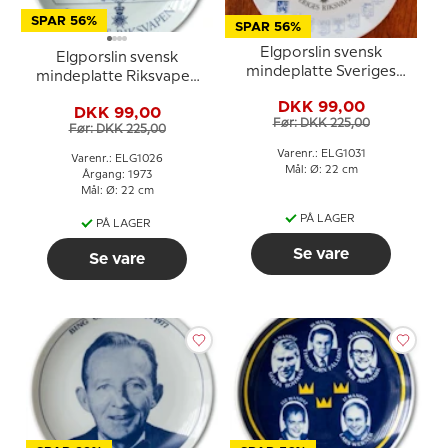
SPAR 56%
SPAR 56%
Elgporslin svensk
Elgporslin svensk
mindeplatte Sveriges
mindeplatte Riksvapen
Riksvapen
1873-1973
DKK 99,00
DKK 99,00
Før: DKK 225,00
Før: DKK 225,00
Varenr.: ELG1031
Varenr.: ELG1026
Mål: Ø: 22 cm
Årgang: 1973
Mål: Ø: 22 cm
PÅ LAGER
PÅ LAGER
Se vare
Se vare