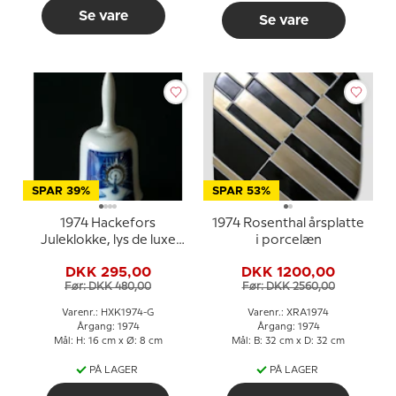
Se vare
Se vare
SPAR 39%
SPAR 53%
1974 Hackefors
1974 Rosenthal årsplatte
Juleklokke, lys de luxe
i porcelæn
med guld
DKK 295,00
DKK 1200,00
Før: DKK 480,00
Før: DKK 2560,00
Varenr.: HXK1974-G
Varenr.: XRA1974
Årgang: 1974
Årgang: 1974
Mål: H: 16 cm x Ø: 8 cm
Mål: B: 32 cm x D: 32 cm
PÅ LAGER
PÅ LAGER