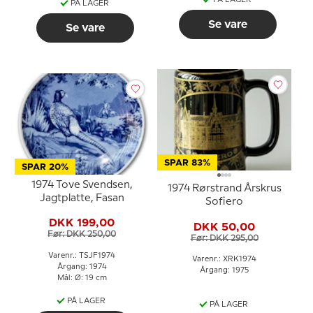
PÅ LAGER
Se vare
Se vare
SPAR 83%
SPAR 20%
1974 Tove Svendsen,
1974 Rørstrand Årskrus
Jagtplatte, Fasan
Sofiero
DKK 199,00
DKK 50,00
Før: DKK 250,00
Før: DKK 295,00
Varenr.: TSJF1974
Varenr.: XRK1974
Årgang: 1974
Årgang: 1975
Mål: Ø: 19 cm
PÅ LAGER
PÅ LAGER