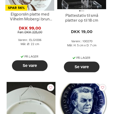
SPAR 56%
Elgporslin platte med
Plattestativ til små
Vilhelm Moberg i brun
platter op til 18 cm
farve
DKK 99,00
DKK 19,00
Før: DKK 225,00
Varenr.: ELG1006
Varenr.: 100270
Mål: Ø: 22 cm
Mål: H: 5 cm x D: 7 cm
PÅ LAGER
PÅ LAGER
Se vare
Se vare