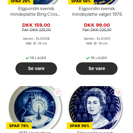
SPAR 29%
SPAR 56%
Elgporslin svensk
Elgporslin svensk
mindeplatte Bing Crosby
mindeplatte valget 1976
1904-1977
DKK 159,00
DKK 99,00
Før: DKK 225,00
Før: DKK 225,00
Varenr.: ELG1018
Varenr.: ELG1015
Mål: Ø: 19 cm
Mål: Ø: 19 cm
PÅ LAGER
PÅ LAGER
Se vare
Se vare
SPAR 78%
SPAR 56%