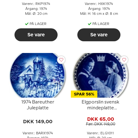
Varenr.: RKP1974
Varenr.: HXK1974
Årgang: 1974
Årgang: 1974
Mål: Ø: 20 cm
Mål: H: 16 cm x Ø: 8 cm
PÅ LAGER
PÅ LAGER
Se vare
Se vare
SPAR 56%
1974 Bareuther
Elgporslin svensk
Juleplatte
mindeplatte
Kronprinsesse Victorias
DKK 65,00
dåb 1977
DKK 149,00
Før: DKK 149,00
Varenr.: BARX1974
Varenr.: ELG1011