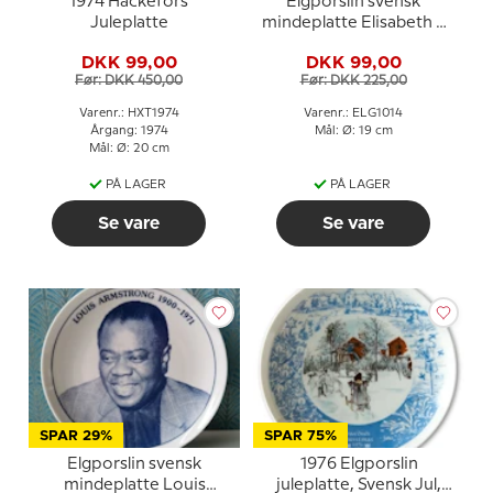
1974 Hackefors
Elgporslin svensk
Juleplatte
mindeplatte Elisabeth II
1952-1977
DKK 99,00
DKK 99,00
Før: DKK 450,00
Før: DKK 225,00
Varenr.: HXT1974
Varenr.: ELG1014
Årgang: 1974
Mål: Ø: 19 cm
Mål: Ø: 20 cm
PÅ LAGER
PÅ LAGER
Se vare
Se vare
SPAR 29%
SPAR 75%
Elgporslin svensk
1976 Elgporslin
mindeplatte Louis
juleplatte, Svensk Jul,