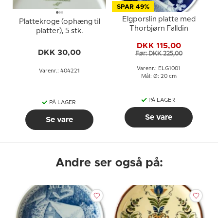
SPAR 49%
Elgporslin platte med
Plattekroge (ophæng til
Thorbjørn Falldin
platter), 5 stk.
DKK 115,00
DKK 30,00
Før: DKK 225,00
Varenr.: ELG1001
Varenr.: 404221
Mål: Ø: 20 cm
PÅ LAGER
PÅ LAGER
Se vare
Se vare
Andre ser også på: