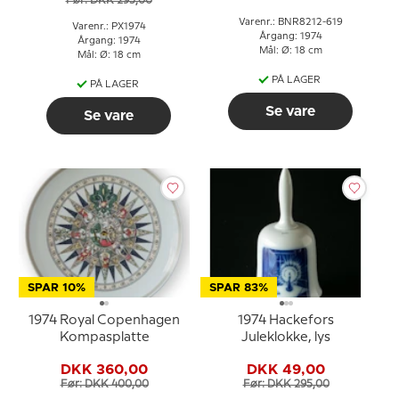
Før: DKK 295,00
Varenr.: BNR8212-619
Varenr.: PX1974
Årgang: 1974
Årgang: 1974
Mål: Ø: 18 cm
Mål: Ø: 18 cm
PÅ LAGER
PÅ LAGER
Se vare
Se vare
SPAR 10%
SPAR 83%
1974 Royal Copenhagen
1974 Hackefors
Kompasplatte
Juleklokke, lys
DKK 360,00
DKK 49,00
Før: DKK 400,00
Før: DKK 295,00