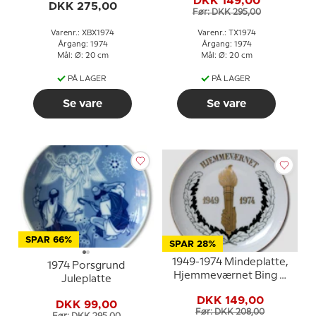
DKK 149,00
DKK 275,00
Før: DKK 295,00
Varenr.: XBX1974
Varenr.: TX1974
Årgang: 1974
Årgang: 1974
Mål: Ø: 20 cm
Mål: Ø: 20 cm
PÅ LAGER
PÅ LAGER
Se vare
Se vare
SPAR 66%
SPAR 28%
1949-1974 Mindeplatte,
1974 Porsgrund
Hjemmeværnet Bing &
Juleplatte
Grøndahl
DKK 149,00
DKK 99,00
Før: DKK 208,00