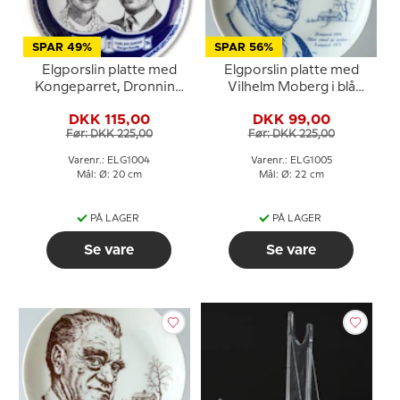
SPAR 49%
SPAR 56%
Elgporslin platte med
Elgporslin platte med
Kongeparret, Dronning
Vilhelm Moberg i blå
Silvia og Kong Carl
farve
DKK 115,00
DKK 99,00
Gustaf
Før: DKK 225,00
Før: DKK 225,00
Varenr.: ELG1004
Varenr.: ELG1005
Mål: Ø: 20 cm
Mål: Ø: 22 cm
PÅ LAGER
PÅ LAGER
Se vare
Se vare