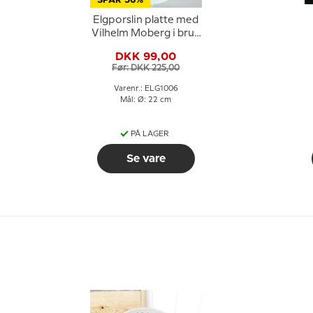
SPAR 56%
Elgporslin platte med
Vilhelm Moberg i brun
farve
DKK 99,00
Før: DKK 225,00
Varenr.: ELG1006
Mål: Ø: 22 cm
PÅ LAGER
Se vare