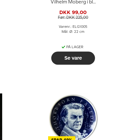
Vilhelm Moberg i blå
farve
DKK 99,00
Før: DKK 225,00
Varenr.: ELG1005
Mål: Ø: 22 cm
PÅ LAGER
Se vare