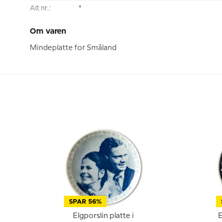
Alt nr.:
'
Om varen
Mindeplatte for Småland
SPAR 56%
Elgporslin platte i
E