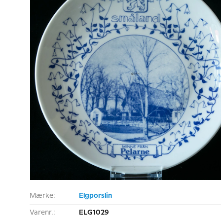
Mærke:
Elgporslin
Varenr.:
ELG1029