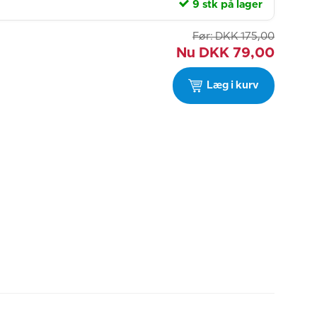
9 stk på lager
Før:
DKK
175,00
Nu
DKK
79,00
Læg i kurv