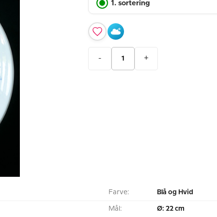
1. sortering
-
+
Farve:
Blå og Hvid
Mål:
Ø: 22 cm