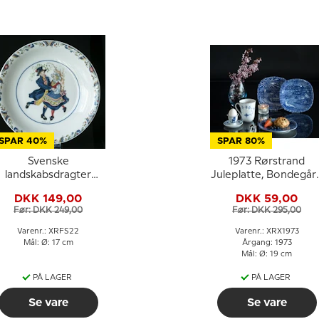
SPAR 40%
SPAR 80%
Svenske
1973 Rørstrand
landskabsdragter
Juleplatte, Bondegår
sidetallerken nr. 22
i Småland
DKK 149,00
DKK 59,00
Småland
Før: DKK 249,00
Før: DKK 295,00
Varenr.: XRFS22
Varenr.: XRX1973
Mål: Ø: 17 cm
Årgang: 1973
Mål: Ø: 19 cm
PÅ LAGER
PÅ LAGER
Se vare
Se vare