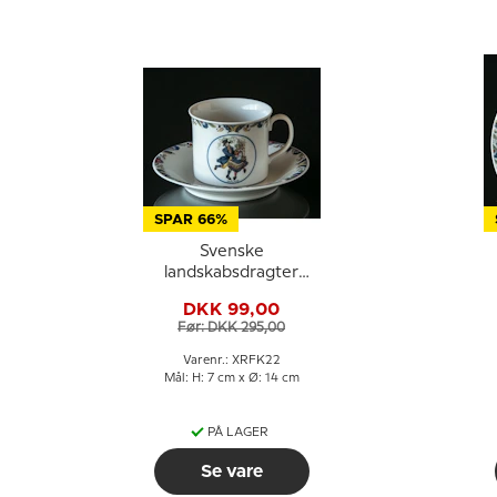
SPAR 66%
Svenske
landskabsdragter
kaffekop nr. 22
DKK 99,00
Småland
Før: DKK 295,00
Varenr.: XRFK22
Mål: H: 7 cm x Ø: 14 cm
PÅ LAGER
Se vare