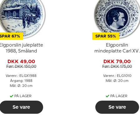
SPAR 67%
SPAR 55%
Elgporslin juleplatte
Elgporslin
1988, Småland
mindeplatte Carl XVI
Gustafs besøg i
DKK 49,00
DKK 79,00
Småland 1975
Før: DKK 150,00
Før: DKK 175,00
Varenr.: ELGX1988
Varenr.: ELG1010
Årgang: 1988
Mål: Ø: 20 cm
Mål: Ø: 20 cm
PÅ LAGER
PÅ LAGER
Se vare
Se vare