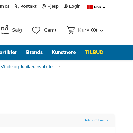
m os
Kontakt
Hjælp
Login
DKK
Salg
Gemt
Kurv
(0)
rtikler
Brands
Kunstnere
TILBUD
 Minde og Jubilæumsplatter
Info om kvalitet