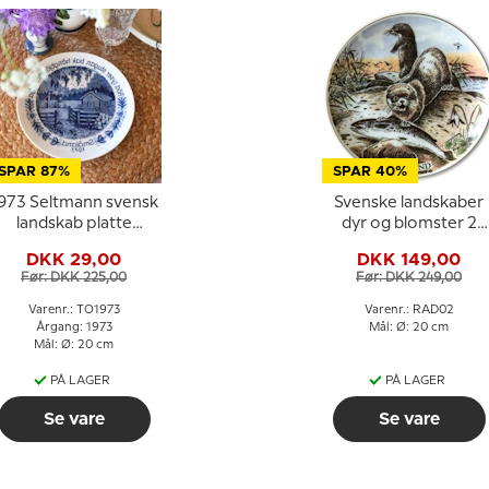
SPAR 87%
SPAR 40%
973 Seltmann svensk
Svenske landskaber
landskab platte
dyr og blomster 2
Småland
Småland
DKK 29,00
DKK 149,00
Før: DKK 225,00
Før: DKK 249,00
Varenr.: TO1973
Varenr.: RAD02
Årgang: 1973
Mål: Ø: 20 cm
Mål: Ø: 20 cm
PÅ LAGER
PÅ LAGER
Se vare
Se vare