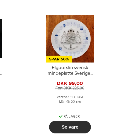
SPAR 56%
Elgporslin svensk
d
mindeplatte Sveriges
Riksvapen
DKK 99,00
Før: DKK 225,00
Varenr.: ELG1031
Mål: Ø: 22 cm
PÅ LAGER
Se vare