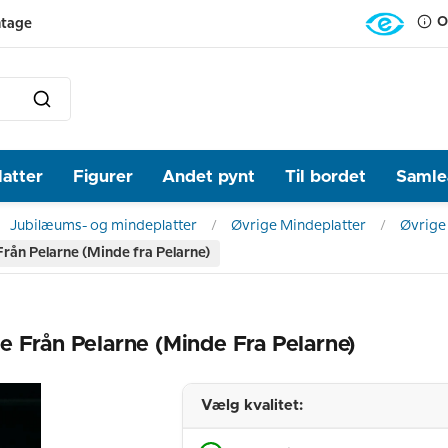
O
ntage
latter
Figurer
Andet pynt
Til bordet
Samlea
Jubilæums- og mindeplatter
Øvrige Mindeplatter
Øvrige
rån Pelarne (Minde fra Pelarne)
 Från Pelarne (Minde Fra Pelarne)
Vælg kvalitet: