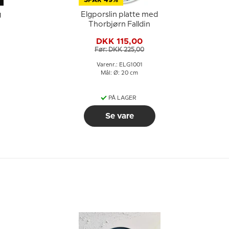
SPAR 49%
g
Elgporslin platte med
Thorbjørn Falldin
DKK 115,00
Før: DKK 225,00
Varenr.: ELG1001
Mål: Ø: 20 cm
PÅ LAGER
Se vare