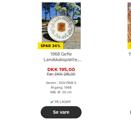
SPAR 34%
1968 Gefle
1
Landskabsplatte,
Småland
DKK 195,00
Før: DKK 295,00
Varenr.: XGV1968-S
Årgang: 1968
Mål: Ø: 20 cm
PÅ LAGER
Se vare