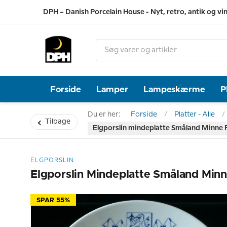
DPH – Danish Porcelain House - Nyt, retro, antik og vi
Forside
Lamper
Lampeskærme
P
Du er her:
Forside
Platter - Alle
Tilbage
Elgporslin mindeplatte Småland Minne F
ELGPORSLIN
Elgporslin Mindeplatte Småland Minne
SPAR 55%