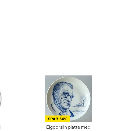
SPAR 56%
d
Elgporslin platte med