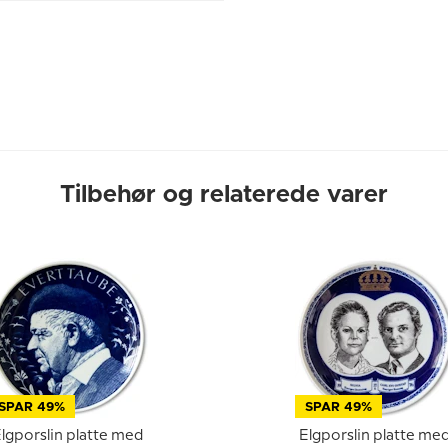
Tilbehør og relaterede varer
SPAR 49%
SPAR 49%
lgporslin platte med
Elgporslin platte me