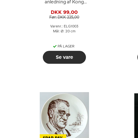
anledning af Kong
Gustaf og Silvias
DKK 99,00
forlovelse
Før: DKK 225,00
Varenr.: ELG1003
Mål: Ø: 20 cm
PÅ LAGER
Se vare