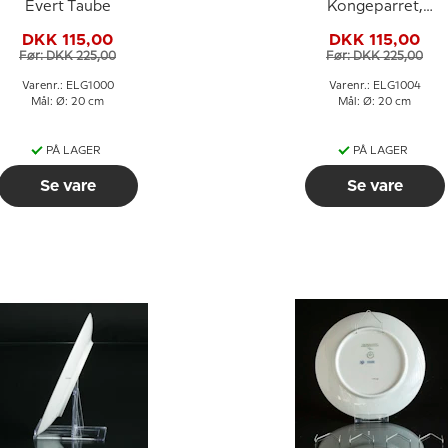
Evert Taube
Kongeparret,
Dronning Silvia og
DKK 115,00
DKK 115,00
Kong Carl Gustaf
Før: DKK 225,00
Før: DKK 225,00
Varenr.: ELG1000
Varenr.: ELG1004
Mål: Ø: 20 cm
Mål: Ø: 20 cm
PÅ LAGER
PÅ LAGER
Se vare
Se vare