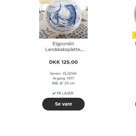
Elgporslin
Landskabsplatte,
Småland
DKK 125,00
Varenr.: ELGO04
Årgang: 1977
Mål: Ø: 20 cm
PÅ LAGER
Se vare