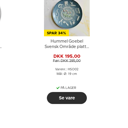
SPAR 34%
Hummel Goebel
Svensk Område platte
med Småland
DKK 195,00
Før: DKK 295,00
Varenr.: HSO02
Mål: Ø: 19 cm
PÅ LAGER
Se vare