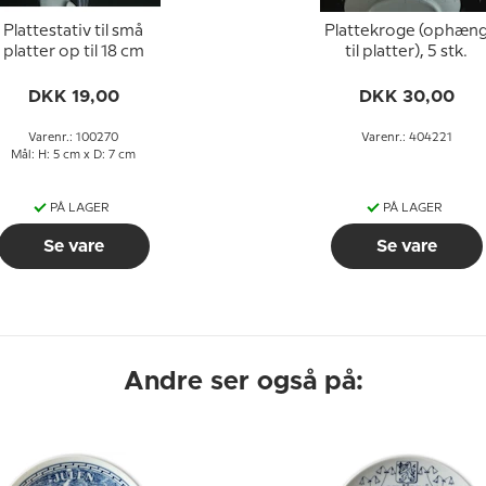
Plattestativ til små
Plattekroge (ophæn
platter op til 18 cm
til platter), 5 stk.
DKK 19,00
DKK 30,00
Varenr.: 100270
Varenr.: 404221
Mål: H: 5 cm x D: 7 cm
PÅ LAGER
PÅ LAGER
Se vare
Se vare
Andre ser også på: