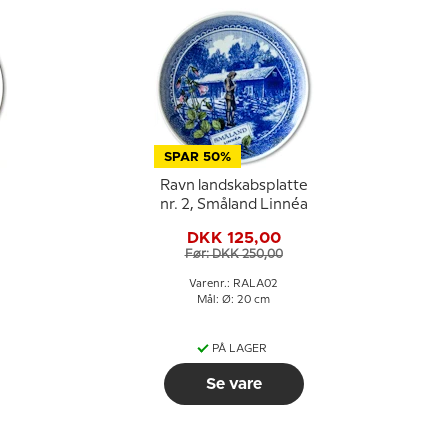
SPAR 50%
Ravn landskabsplatte
nr. 2, Småland Linnéa
DKK 125,00
Før: DKK 250,00
Varenr.: RALA02
Mål: Ø: 20 cm
PÅ LAGER
Se vare