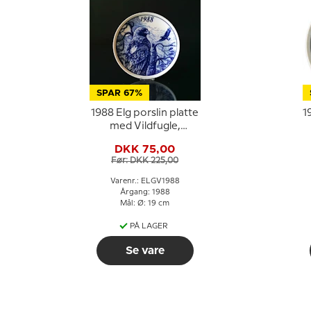
SPAR 67%
1988 Elg porslin platte
1
med Vildfugle,
Kongeørn
DKK 75,00
Før: DKK 225,00
Varenr.: ELGV1988
Årgang: 1988
Mål: Ø: 19 cm
PÅ LAGER
Se vare