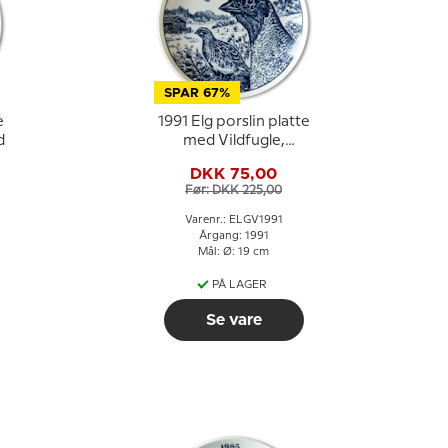
SPAR 67%
e
1991 Elg porslin platte
d
med Vildfugle,
Agerhøne
DKK 75,00
Før: DKK 225,00
Varenr.: ELGV1991
Årgang: 1991
Mål: Ø: 19 cm
PÅ LAGER
Se vare