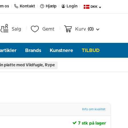
m os
Kontakt
Hjælp
Login
DKK
Salg
Gemt
Kurv
(0)
rtikler
Brands
Kunstnere
TILBUD
in platte med Vildfugle, Rype
Info om kvalitet
7 stk på lager