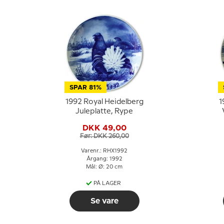
SPAR 81%
1992 Royal Heidelberg
1
Juleplatte, Rype
DKK 49,00
Før: DKK 260,00
Varenr.: RHX1992
Årgang: 1992
Mål: Ø: 20 cm
PÅ LAGER
Se vare