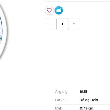
-
+
Årgang:
1985
Farve:
Blå og Hvid
Mål:
Ø: 19 cm