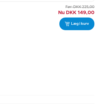
Før:
DKK
225,00
Nu
DKK
149,00
Læg i kurv