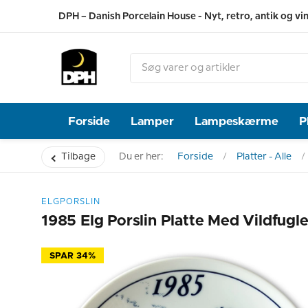
DPH – Danish Porcelain House - Nyt, retro, antik og vi
Forside
Lamper
Lampeskærme
P
Tilbage
Du er her:
Forside
Platter - Alle
ELGPORSLIN
1985 Elg Porslin Platte Med Vildfugl
SPAR 34%