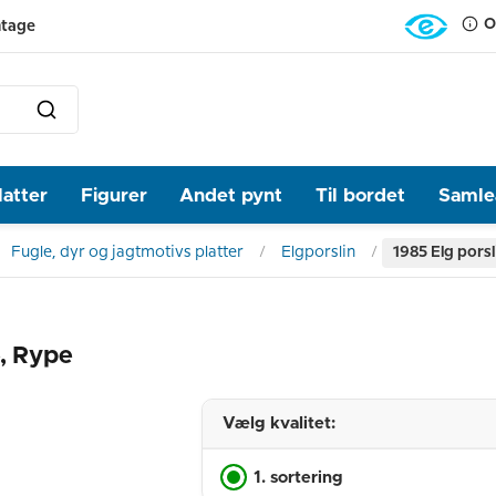
O
ntage
latter
Figurer
Andet pynt
Til bordet
Samlea
Fugle, dyr og jagtmotivs platter
Elgporslin
1985 Elg porsl
e, Rype
Vælg kvalitet:
1. sortering