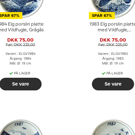
SPAR 67%
SPAR 67%
984 Elg porslin platte
1983 Elg porslin platt
ed Vildfugle, Grågås
med Vildfugle,
Skovdue
DKK 75,00
DKK 75,00
Før: DKK 225,00
Før: DKK 225,00
Varenr.: ELGV1984
Varenr.: ELGV1983
Årgang: 1984
Årgang: 1983
Mål: Ø: 19 cm
Mål: Ø: 19 cm
PÅ LAGER
PÅ LAGER
Se vare
Se vare