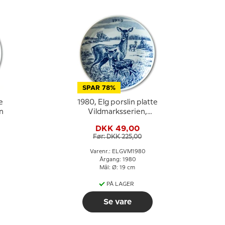
SPAR 78%
e
1980, Elg porslin platte
n
Vildmarksserien,
Rådyr
DKK 49,00
Før: DKK 225,00
Varenr.: ELGVM1980
Årgang: 1980
Mål: Ø: 19 cm
PÅ LAGER
Se vare