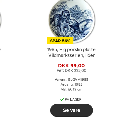
SPAR 56%
e
1985, Elg porslin platte
Vildmarksserien, Ilder
DKK 99,00
Før: DKK 225,00
Varenr.: ELGVM1985
Årgang: 1985
Mål: Ø: 19 cm
PÅ LAGER
Se vare