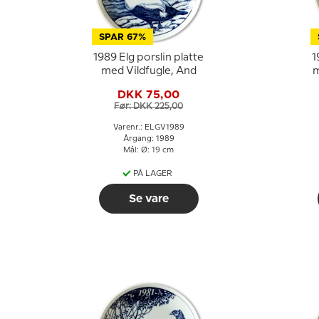
SPAR 67%
1989 Elg porslin platte
1
med Vildfugle, And
m
DKK 75,00
Før: DKK 225,00
Varenr.: ELGV1989
Årgang: 1989
Mål: Ø: 19 cm
PÅ LAGER
Se vare