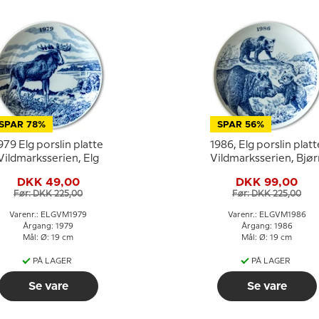
SPAR 78%
SPAR 56%
979 Elg porslin platte
1986, Elg porslin platt
Vildmarksserien, Elg
Vildmarksserien, Bjør
DKK 49,00
DKK 99,00
Før: DKK 225,00
Før: DKK 225,00
Varenr.: ELGVM1979
Varenr.: ELGVM1986
Årgang: 1979
Årgang: 1986
Mål: Ø: 19 cm
Mål: Ø: 19 cm
PÅ LAGER
PÅ LAGER
Se vare
Se vare