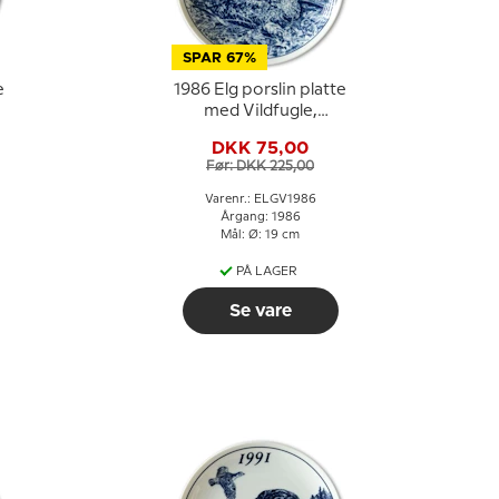
SPAR 67%
e
1986 Elg porslin platte
med Vildfugle,
Skovsneppe
DKK 75,00
Før: DKK 225,00
Varenr.: ELGV1986
Årgang: 1986
Mål: Ø: 19 cm
PÅ LAGER
Se vare