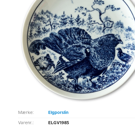
Mærke:
Elgporslin
Varenr.:
ELGV1985