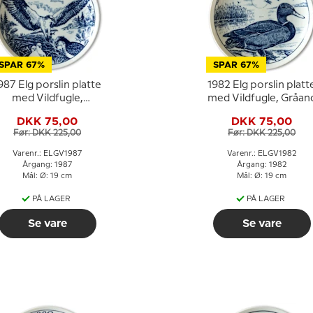
SPAR 67%
SPAR 67%
987 Elg porslin platte
1982 Elg porslin platt
med Vildfugle,
med Vildfugle, Gråan
Fiskeørn
DKK 75,00
DKK 75,00
Før: DKK 225,00
Før: DKK 225,00
Varenr.: ELGV1987
Varenr.: ELGV1982
Årgang: 1987
Årgang: 1982
Mål: Ø: 19 cm
Mål: Ø: 19 cm
PÅ LAGER
PÅ LAGER
Se vare
Se vare