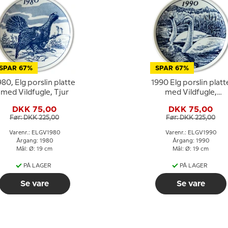
SPAR 67%
SPAR 67%
980, Elg porslin platte
1990 Elg porslin platt
med Vildfugle, Tjur
med Vildfugle,
Sangsvane
DKK 75,00
DKK 75,00
Før: DKK 225,00
Før: DKK 225,00
Varenr.: ELGV1980
Varenr.: ELGV1990
Årgang: 1980
Årgang: 1990
Mål: Ø: 19 cm
Mål: Ø: 19 cm
PÅ LAGER
PÅ LAGER
Se vare
Se vare