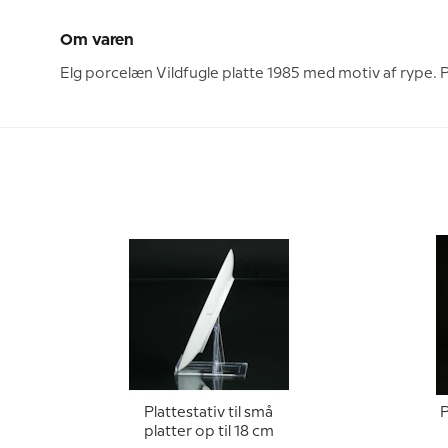
Om varen
Elg porcelæn Vildfugle platte 1985 med motiv af rype. P
Plattestativ til små
P
platter op til 18 cm