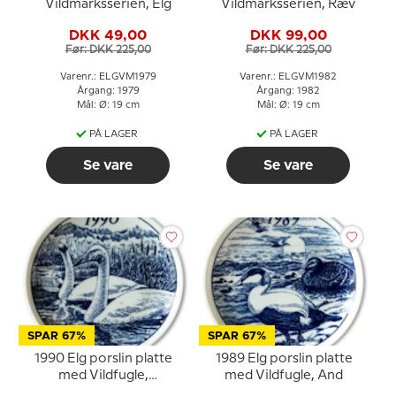
Vildmarksserien, Elg
Vildmarksserien, Ræv
DKK 49,00
DKK 99,00
Før: DKK 225,00
Før: DKK 225,00
Varenr.: ELGVM1979
Varenr.: ELGVM1982
Årgang: 1979
Årgang: 1982
Mål: Ø: 19 cm
Mål: Ø: 19 cm
PÅ LAGER
PÅ LAGER
Se vare
Se vare
SPAR 67%
SPAR 67%
1990 Elg porslin platte
1989 Elg porslin platte
med Vildfugle,
med Vildfugle, And
Sangsvane