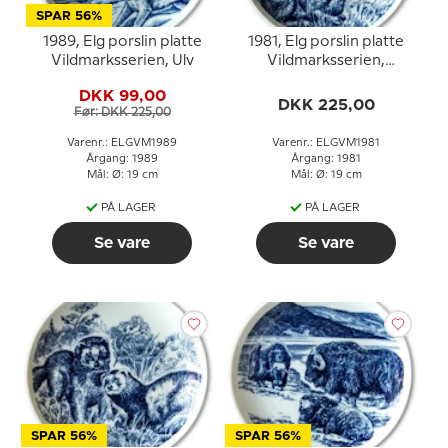
SPAR 56%
1989, Elg porslin platte
1981, Elg porslin platte
Vildmarksserien, Ulv
Vildmarksserien,
Skovhare
DKK 99,00
DKK 225,00
Før: DKK 225,00
Varenr.: ELGVM1989
Varenr.: ELGVM1981
Årgang: 1989
Årgang: 1981
Mål: Ø: 19 cm
Mål: Ø: 19 cm
PÅ LAGER
PÅ LAGER
Se vare
Se vare
SPAR 56%
SPAR 56%