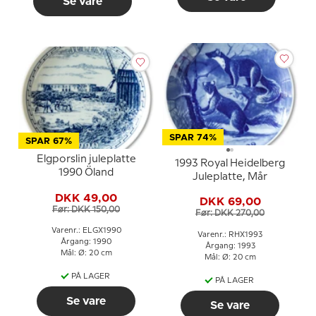
Se vare
SPAR 74%
SPAR 67%
Elgporslin juleplatte
1993 Royal Heidelberg
1990 Öland
Juleplatte, Mår
DKK 49,00
DKK 69,00
Før: DKK 150,00
Før: DKK 270,00
Varenr.: ELGX1990
Varenr.: RHX1993
Årgang: 1990
Årgang: 1993
Mål: Ø: 20 cm
Mål: Ø: 20 cm
PÅ LAGER
PÅ LAGER
Se vare
Se vare