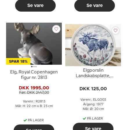
Se vare
Se vare
SPAR 18%
Elgporslin
Elg, Royal Copenhagen
Landskabsplatte,
figur nr. 2813
Jämtland
DKK 1995,00
DKK 125,00
Før: DKK 2447,00
Varenr.: ELGO03
Varenr.: R2813
Årgang: 1977
Mål: H: 22 cm x B: 23 cm
Mål: Ø: 20 cm
PÅ LAGER
PÅ LAGER
Se vare