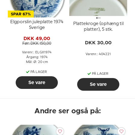
SPAR 67%
Elgporslin juleplatte 1974
Plattekroge (ophæng til
Sverige
platter), 5 stk.
DKK 49,00
DKK 30,00
Før: DKK 150,00
Varenr.: ELGX1974
Varenr.: 404221
Årgang: 1974
Mål: Ø: 20 cm
PÅ LAGER
PÅ LAGER
Se vare
Se vare
Andre ser også på: