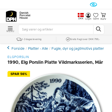
Danish
Porcelain
House
DKK
Kurv
Login
Gemt
MENU
1-2 dages levering
Gratis fragt over DKK 799,-
Forside
Platter - Alle
Fugle, dyr og jagtmotivs platter
El
ELGPORSLIN
1990, Elg Porslin Platte Vildmarksserien, Mår
SPAR 56%