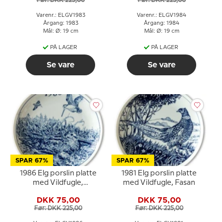
Før: DKK 225,00
Før: DKK 225,00
Varenr.: ELGV1983
Varenr.: ELGV1984
Årgang: 1983
Årgang: 1984
Mål: Ø: 19 cm
Mål: Ø: 19 cm
PÅ LAGER
PÅ LAGER
Se vare
Se vare
SPAR 67%
SPAR 67%
1986 Elg porslin platte
1981 Elg porslin platte
med Vildfugle,
med Vildfugle, Fasan
Skovsneppe
DKK 75,00
DKK 75,00
Før: DKK 225,00
Før: DKK 225,00