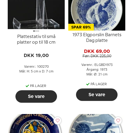
SPAR 69%
1973 Elgporslin Barnets
Plattestativ til små
Dag platte
platter op til 18 cm
DKK 69,00
DKK 19,00
Før: DKK 225,00
Varenr.: ELGBD1973
Varenr.: 100270
Årgang: 1973
Mål: H: 5 cm x D: 7 cm
Mål: Ø: 21 cm
PÅ LAGER
PÅ LAGER
Se vare
Se vare