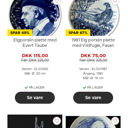
SPAR 49%
SPAR 67%
Elgporslin platte med
1981 Elg porslin platte
Evert Taube
med Vildfugle, Fasan
DKK 115,00
DKK 75,00
Før: DKK 225,00
Før: DKK 225,00
Varenr.: ELG1000
Varenr.: ELGV1981
Mål: Ø: 20 cm
Årgang: 1981
Mål: Ø: 19 cm
PÅ LAGER
PÅ LAGER
Se vare
Se vare