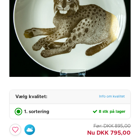
Vælg kvalitet:
Info om kvalitet
1. sortering
8 stk på lager
Før:
DKK
895,00
Nu
DKK
795,00