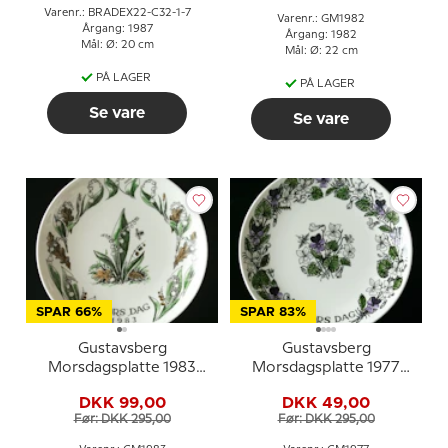
Varenr.: BRADEX22-C32-1-7
Varenr.: GM1982
Årgang: 1987
Årgang: 1982
Mål: Ø: 20 cm
Mål: Ø: 22 cm
PÅ LAGER
PÅ LAGER
Se vare
Se vare
SPAR 66%
SPAR 83%
Gustavsberg
Gustavsberg
Morsdagsplatte 1983
Morsdagsplatte 1977
med liljekonval, 22 cm
med violmotiv, 22 cm
DKK 99,00
DKK 49,00
Før: DKK 295,00
Før: DKK 295,00