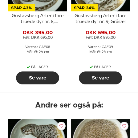
SPAR 43%
SPAR 34%
Gustavsberg Arter i fare
Gustavsberg Arter i fare
truede dyr nr. 8,
truede dyr nr. 9, Gråsæl
Æskulapsnog
DKK 395,00
DKK 595,00
Før: DKK 695,00
Før: DKK 895,00
Varenr.: GAF08
Varenr.: GAF09
Mål: Ø: 24 cm
Mål: Ø: 24 cm
PÅ LAGER
PÅ LAGER
Se vare
Se vare
Andre ser også på: