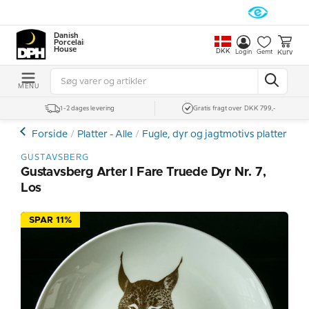
Danish
Porcelain
House
DKK
Kurv
Login
Gemt
MENU
1-2 dages levering
Gratis fragt over DKK 799,-
Forside
Platter - Alle
Fugle, dyr og jagtmotivs platter
Gu
GUSTAVSBERG
Gustavsberg Arter I Fare Truede Dyr Nr. 7,
Los
SPAR 11%