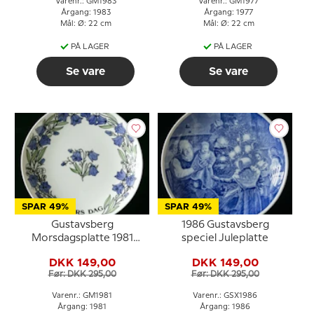
Varenr.: GM1983
Varenr.: GM1977
Årgang: 1983
Årgang: 1977
Mål: Ø: 22 cm
Mål: Ø: 22 cm
PÅ LAGER
PÅ LAGER
Se vare
Se vare
SPAR 49%
SPAR 49%
Gustavsberg
1986 Gustavsberg
Morsdagsplatte 1981
speciel Juleplatte
med blåklokker, 22 cm
DKK 149,00
DKK 149,00
Før: DKK 295,00
Før: DKK 295,00
Varenr.: GM1981
Varenr.: GSX1986
Årgang: 1981
Årgang: 1986