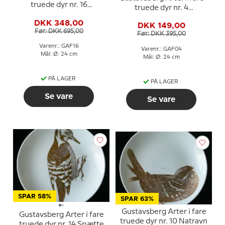
truede dyr nr. 16
truede dyr nr. 4
Polarræv
Vandrefalk
DKK 348,00
DKK 149,00
Før: DKK 695,00
Før: DKK 395,00
Varenr.: GAF16
Varenr.: GAF04
Mål: Ø: 24 cm
Mål: Ø: 24 cm
PÅ LAGER
PÅ LAGER
Se vare
Se vare
SPAR 58%
SPAR 63%
Gustavsberg Arter i fare
Gustavsberg Arter i fare
truede dyr nr. 10 Natravn
truede dyr nr. 14 Spætte