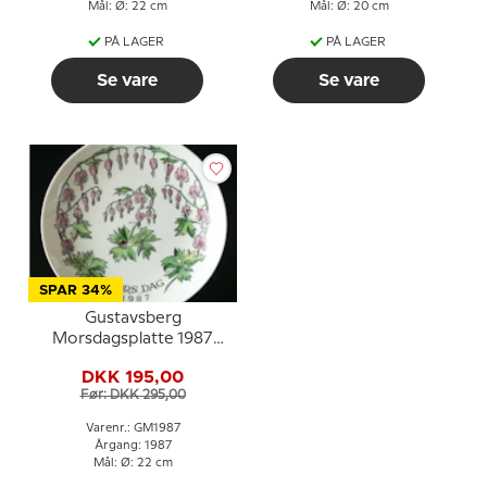
Mål: Ø: 22 cm
Mål: Ø: 20 cm
PÅ LAGER
PÅ LAGER
Se vare
Se vare
SPAR 34%
Gustavsberg
Morsdagsplatte 1987
med blomstermotiv, 22
DKK 195,00
cm
Før: DKK 295,00
Varenr.: GM1987
Årgang: 1987
Mål: Ø: 22 cm