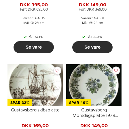
Hasselmus
Hornugle
DKK 395,00
DKK 149,00
Før: DKK 695,00
Før: DKK 349,00
Varenr.: GAF15
Varenr.: GAF01
Mål: Ø: 24 cm
Mål: Ø: 24 cm
PÅ LAGER
PÅ LAGER
Se vare
Se vare
SPAR 32%
SPAR 49%
Gustavsberg skibsplatte
Gustavsberg
Morsdagsplatte 1979
med blomstermotiv, 22
DKK 169,00
DKK 149,00
cm