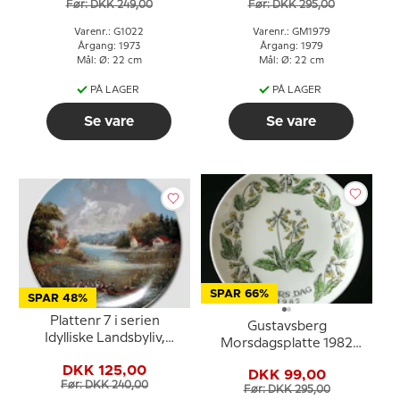
Før: DKK 249,00
Før: DKK 295,00
Varenr.: G1022
Varenr.: GM1979
Årgang: 1973
Årgang: 1979
Mål: Ø: 22 cm
Mål: Ø: 22 cm
PÅ LAGER
PÅ LAGER
Se vare
Se vare
SPAR 66%
SPAR 48%
Plattenr 7 i serien
Gustavsberg
Idylliske Landsbyliv,
Morsdagsplatte 1982
Seltmann
med blomster, 22 cm
DKK 125,00
DKK 99,00
Før: DKK 240,00
Før: DKK 295,00