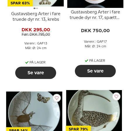
SPAR 63%
Gustavsberg Arter i fare
Gustavsberg Arter i fare
truede dyr nr. 17, spættet
truede dyr nr. 13, krebs
sæl
DKK 295,00
DKK 750,00
Før: DKK 795,00
Varenr.: GAF17
Varenr.: GAF13
Mål: Ø: 24 cm
Mål: Ø: 24 cm
PÅ LAGER
PÅ LAGER
Se vare
Se vare
SPAR 79%
SPAR 14%