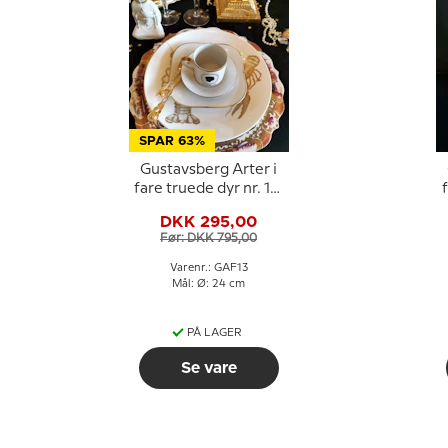
SPAR 63%
Gustavsberg Arter i
fare truede dyr nr. 13,
f
krebs
DKK 295,00
Før: DKK 795,00
Varenr.: GAF13
Mål: Ø: 24 cm
PÅ LAGER
Se vare