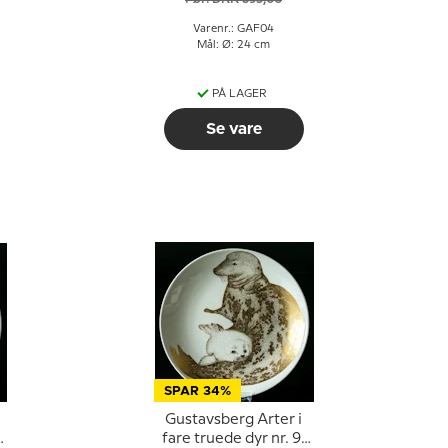
Varenr.: GAF04
Mål: Ø: 24 cm
PÅ LAGER
Se vare
SPAR 34%
Gustavsberg Arter i
fare truede dyr nr. 9,