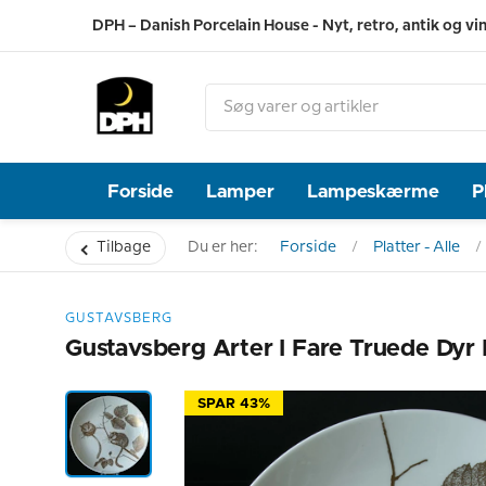
DPH – Danish Porcelain House - Nyt, retro, antik og vi
Forside
Lamper
Lampeskærme
P
Tilbage
Du er her:
Forside
Platter - Alle
GUSTAVSBERG
Gustavsberg Arter I Fare Truede Dyr
SPAR 43%