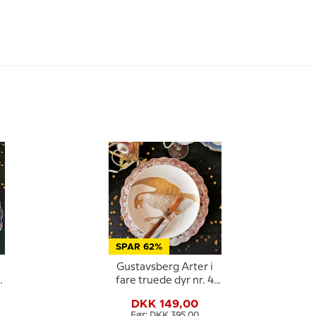
SPAR 62%
Gustavsberg Arter i
fare truede dyr nr. 4
Vandrefalk
DKK 149,00
Før: DKK 395,00