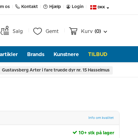
m os
Kontakt
Hjælp
Login
DKK
Salg
Gemt
Kurv
(0)
rtikler
Brands
Kunstnere
TILBUD
Gustavsberg Arter i fare truede dyr nr. 15 Hasselmus
Info om kvalitet
10+ stk på lager