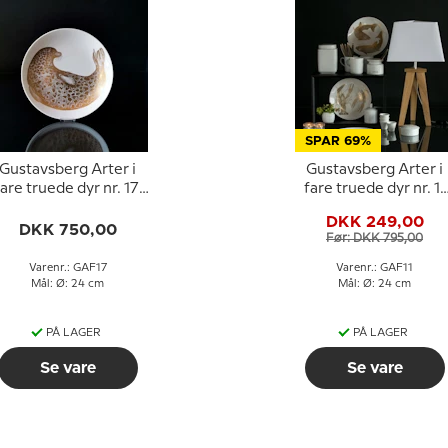
SPAR 69%
Gustavsberg Arter i
Gustavsberg Arter i
are truede dyr nr. 17,
fare truede dyr nr. 11
spættet sæl
Ørred
DKK 249,00
DKK 750,00
Før: DKK 795,00
Varenr.: GAF17
Varenr.: GAF11
Mål: Ø: 24 cm
Mål: Ø: 24 cm
PÅ LAGER
PÅ LAGER
Se vare
Se vare