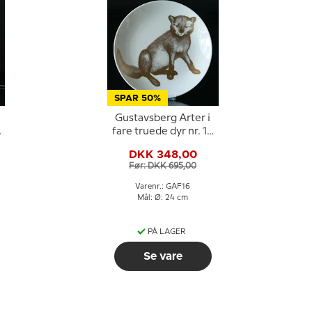
SPAR 50%
Gustavsberg Arter i
fare truede dyr nr. 16
Polarræv
DKK 348,00
Før: DKK 695,00
Varenr.: GAF16
Mål: Ø: 24 cm
PÅ LAGER
Se vare