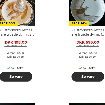
SPAR 50%
SPAR 14%
Gustavsberg Arter i
Gustavsberg Arter i
fare truede dyr nr. 3,
fare truede dyr nr. 18
ulv
flagremus
DKK 198,00
DKK 595,00
Før: DKK 395,00
Før: DKK 695,00
Varenr.: GAF03
Varenr.: GAF18
Mål: Ø: 24 cm
Mål: Ø: 24 cm
PÅ LAGER
PÅ LAGER
Se vare
Se vare