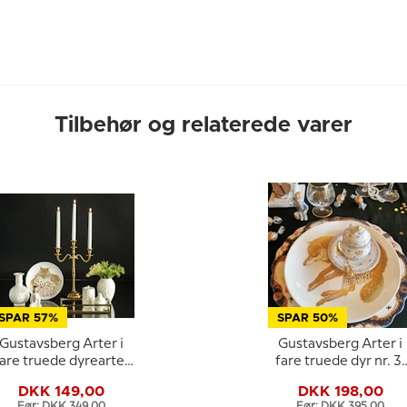
Tilbehør og relaterede varer
SPAR 57%
SPAR 50%
Gustavsberg Arter i
Gustavsberg Arter i
are truede dyrearter
fare truede dyr nr. 3,
nr. 1 Hornugle
ulv
DKK 149,00
DKK 198,00
Før: DKK 349,00
Før: DKK 395,00