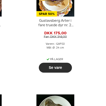
SPAR 50%
Gustavsberg Arter i
fare truede dyr nr. 2,
pindsvin
DKK 175,00
Før: DKK 349,00
Varenr.: GAF02
Mål: Ø: 24 cm
PÅ LAGER
Se vare