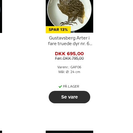
SPAR 13%
Gustavsberg Arter i
,
fare truede dyr nr. 6,
Havørn
DKK 695,00
Før: DKK 795,00
Varenr.: GAF06
Mål: Ø: 24 cm
PÅ LAGER
Se vare