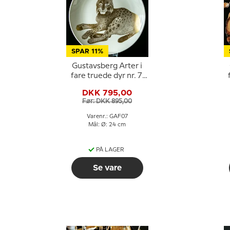
SPAR 11%
Gustavsberg Arter i
fare truede dyr nr. 7,
los
DKK 795,00
Før: DKK 895,00
Varenr.: GAF07
Mål: Ø: 24 cm
PÅ LAGER
Se vare