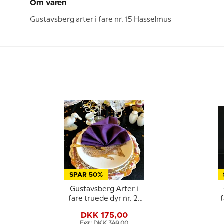
Om varen
Gustavsberg arter i fare nr. 15 Hasselmus
SPAR 50%
Gustavsberg Arter i
fare truede dyr nr. 2,
f
pindsvin
DKK 175,00
Før: DKK 349,00