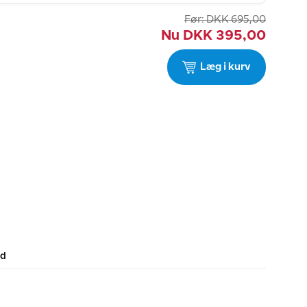
Før:
DKK
695,00
Nu
DKK
395,00
Læg i kurv
ld