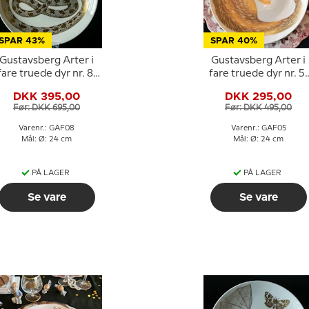
SPAR 43%
SPAR 40%
Gustavsberg Arter i
Gustavsberg Arter i
fare truede dyr nr. 8,
fare truede dyr nr. 5,
Æskulapsnog
odder
DKK 395,00
DKK 295,00
Før: DKK 695,00
Før: DKK 495,00
Varenr.: GAF08
Varenr.: GAF05
Mål: Ø: 24 cm
Mål: Ø: 24 cm
PÅ LAGER
PÅ LAGER
Se vare
Se vare