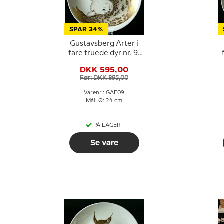
SPAR 34%
Gustavsberg Arter i
fare truede dyr nr. 9,
Gråsæl
DKK 595,00
Før: DKK 895,00
Varenr.: GAF09
Mål: Ø: 24 cm
PÅ LAGER
Se vare