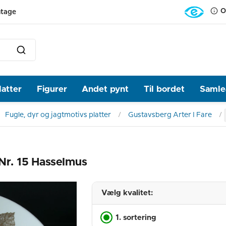
O
ntage
latter
Figurer
Andet pynt
Til bordet
Samlea
Fugle, dyr og jagtmotivs platter
Gustavsberg Arter I Fare
 Nr. 15 Hasselmus
Vælg kvalitet:
1. sortering