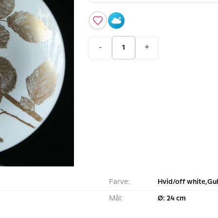
-
+
Farve:
Hvid/off white,Gu
Mål:
Ø: 24 cm