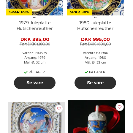
SPAR 69%
SPAR 38%
1979 Juleplatte
1980 Juleplatte
Hutschenreuther
Hutschenreuther
DKK 395,00
DKK 995,00
Før: DKK 1280,00
Før: DKK 1600,00
Varenr.: HX1979
Varenr.: HX1980
Årgang: 1979
Årgang: 1980
Mål: Ø: 32 cm
Mål: Ø: 32 cm
PÅ LAGER
PÅ LAGER
Se vare
Se vare