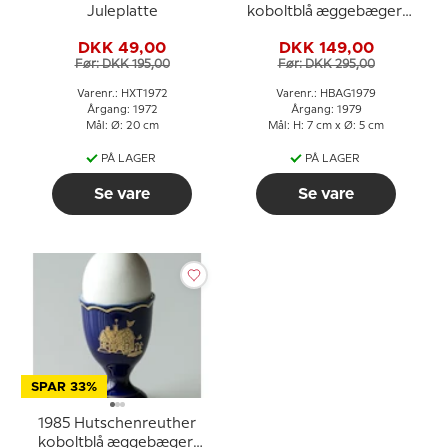
Juleplatte
koboltblå æggebæger,
Den bestøvlede kat
DKK 49,00
DKK 149,00
Før: DKK 195,00
Før: DKK 295,00
Varenr.: HXT1972
Varenr.: HBAG1979
Årgang: 1972
Årgang: 1979
Mål: Ø: 20 cm
Mål: H: 7 cm x Ø: 5 cm
PÅ LAGER
PÅ LAGER
Se vare
Se vare
SPAR 33%
1985 Hutschenreuther
koboltblå æggebæger,