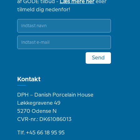
af GODE tilbud -
Læs mere her
eller
tilmeld dig nedenfor!
Send
Kontakt
DPH – Danish Porcelain House
Løkkegravene 49
5270 Odense N
CVR-nr.: DK61086013
Tlf. +45 66 18 95 95