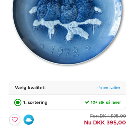
Vælg kvalitet:
Info om kvalitet
1. sortering
10+ stk på lager
Før:
DKK
595,00
Nu
DKK
395,00