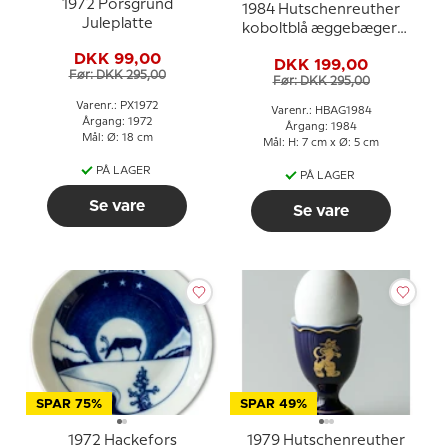
1972 Porsgrund
1984 Hutschenreuther
Juleplatte
koboltblå æggebæger,
Snehvide
DKK 99,00
DKK 199,00
Før: DKK 295,00
Før: DKK 295,00
Varenr.: PX1972
Varenr.: HBAG1984
Årgang: 1972
Årgang: 1984
Mål: Ø: 18 cm
Mål: H: 7 cm x Ø: 5 cm
PÅ LAGER
PÅ LAGER
Se vare
Se vare
SPAR 75%
SPAR 49%
1972 Hackefors
1979 Hutschenreuther