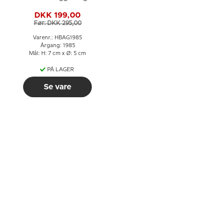
Hans og Grete
DKK 199,00
Før: DKK 295,00
Varenr.: HBAG1985
Årgang: 1985
Mål: H: 7 cm x Ø: 5 cm
PÅ LAGER
Se vare