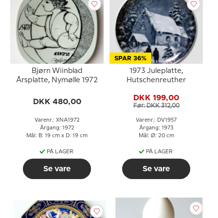
SPAR 36%
Bjørn Wiinblad
1973 Juleplatte,
Årsplatte, Nymølle 1972
Hutschenreuther
DKK 199,00
DKK 480,00
Før: DKK 312,00
Varenr.: XNA1972
Varenr.: DV1957
Årgang: 1972
Årgang: 1973
Mål: B: 19 cm x D: 19 cm
Mål: Ø: 20 cm
PÅ LAGER
PÅ LAGER
Se vare
Se vare