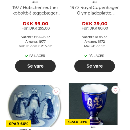
1977 Hutschenreuther
1972 Royal Copenhagen
koboltblå æggebæger,
Olympiadeplatte,
Tommelise
München
DKK 99,00
DKK 39,00
Før: DKK 295,00
Før: DKK 80,00
Varenr.: HBAG1977
Varenr.: RO1972
Årgang: 1977
Årgang: 1972
Mål: H: 7 cm x Ø: 5 cm
Mål: Ø: 22 cm
PÅ LAGER
PÅ LAGER
Se vare
Se vare
SPAR 33%
SPAR 66%