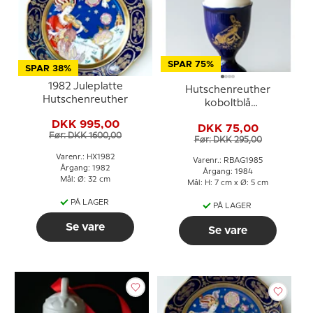
SPAR 75%
SPAR 38%
1982 Juleplatte
Hutschenreuther
Hutschenreuther
koboltblå
påskeæggebæger 1985
DKK 995,00
DKK 75,00
Før: DKK 1600,00
Før: DKK 295,00
Varenr.: HX1982
Varenr.: RBAG1985
Årgang: 1982
Årgang: 1984
Mål: Ø: 32 cm
Mål: H: 7 cm x Ø: 5 cm
PÅ LAGER
PÅ LAGER
Se vare
Se vare