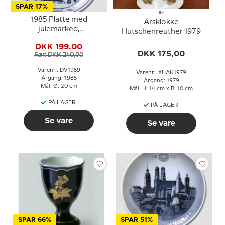
SPAR 17%
1985 Platte med
Årsklokke
julemarked,
Hutschenreuther 1979
Hutschenreuther
DKK 199,00
DKK 175,00
Før: DKK 240,00
Varenr.: DV1959
Varenr.: XHAK1979
Årgang: 1985
Årgang: 1979
Mål: Ø: 20 cm
Mål: H: 14 cm x B: 10 cm
PÅ LAGER
PÅ LAGER
Se vare
Se vare
SPAR 66%
SPAR 51%