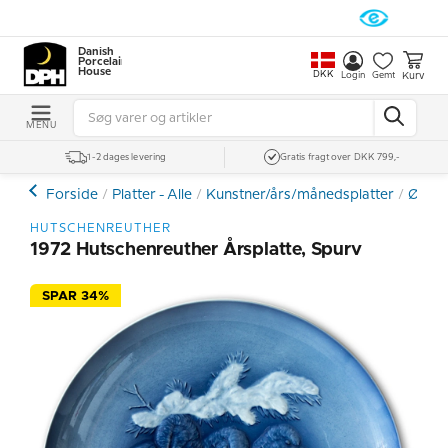
Danish
Porcelain
House
DKK
Kurv
Login
Gemt
MENU
1-2 dages levering
Gratis fragt over DKK 799,-
Forside
Platter - Alle
Kunstner/års/månedsplatter
Øvrige
HUTSCHENREUTHER
1972 Hutschenreuther Årsplatte, Spurv
SPAR 34%