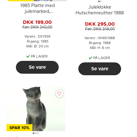
1985 Platte med
Juleklokke
julemarked,
Hutschenreuther 1988
Hutschenreuther
DKK 199,00
DKK 295,00
Før: DKK 240,00
Før: DKK 349,00
Varenr.: DV1959
Varenr.: XHXK1988
Årgang: 1985
Årgang: 1988
Mål: Ø: 20 cm
Mål: H: 8 cm
PÅ LAGER
PÅ LAGER
Se vare
Se vare
SPAR 10%