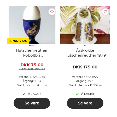
SPAR 75%
Hutschenreuther
Årsklokke
koboltblå
Hutschenreuther 1979
påskeæggebæger 1985
DKK 75,00
DKK 175,00
Før: DKK 295,00
Varenr.: RBAG1985
Varenr.: XHAK1979
Årgang: 1984
Årgang: 1979
Mål: H: 7 cm x Ø: 5 cm
Mål: H: 14 cm x B: 10 cm
PÅ LAGER
PÅ LAGER
Se vare
Se vare