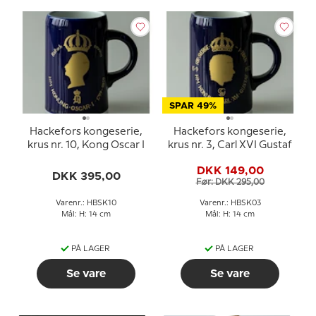
SPAR 49%
Hackefors kongeserie,
Hackefors kongeserie,
krus nr. 10, Kong Oscar I
krus nr. 3, Carl XVI Gustaf
DKK 149,00
DKK 395,00
Før: DKK 295,00
Varenr.: HBSK10
Varenr.: HBSK03
Mål: H: 14 cm
Mål: H: 14 cm
PÅ LAGER
PÅ LAGER
Se vare
Se vare