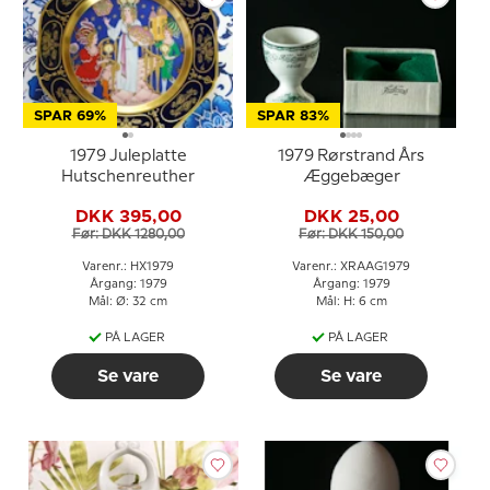
SPAR 69%
SPAR 83%
1979 Juleplatte
1979 Rørstrand Års
Hutschenreuther
Æggebæger
DKK 395,00
DKK 25,00
Før: DKK 1280,00
Før: DKK 150,00
Varenr.: HX1979
Varenr.: XRAAG1979
Årgang: 1979
Årgang: 1979
Mål: Ø: 32 cm
Mål: H: 6 cm
PÅ LAGER
PÅ LAGER
Se vare
Se vare