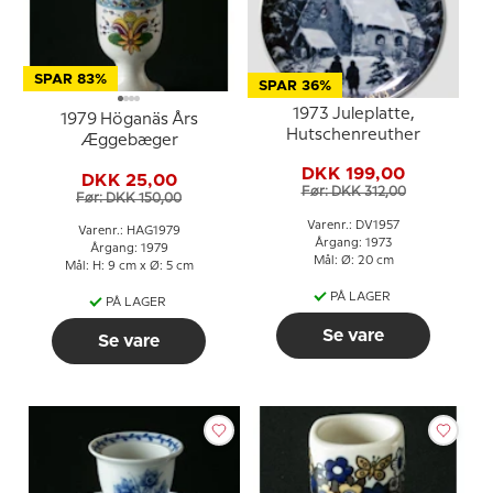
SPAR 83%
SPAR 36%
1973 Juleplatte,
1979 Höganäs Års
Hutschenreuther
Æggebæger
DKK 199,00
DKK 25,00
Før: DKK 312,00
Før: DKK 150,00
Varenr.: DV1957
Varenr.: HAG1979
Årgang: 1973
Årgang: 1979
Mål: Ø: 20 cm
Mål: H: 9 cm x Ø: 5 cm
PÅ LAGER
PÅ LAGER
Se vare
Se vare