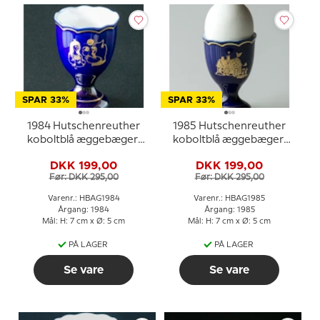
SPAR 33%
SPAR 33%
1984 Hutschenreuther
1985 Hutschenreuther
koboltblå æggebæger,
koboltblå æggebæger,
Snehvide
Hans og Grete
DKK 199,00
DKK 199,00
Før: DKK 295,00
Før: DKK 295,00
Varenr.: HBAG1984
Varenr.: HBAG1985
Årgang: 1984
Årgang: 1985
Mål: H: 7 cm x Ø: 5 cm
Mål: H: 7 cm x Ø: 5 cm
PÅ LAGER
PÅ LAGER
Se vare
Se vare