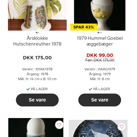
SPAR 43%
Årsklokke
1979 Hummel Goebel
Hutschenreuther 1978
æggebæger
DKK 99,00
DKK 175,00
Før: DKK 175,00
Varenr.: XHAK1978
Varenr.: HAAG1979
Årgang: 1978
Årgang: 1979
Mål: H: 14 cm x B: 10 cm
Mål: H: 8 cm
PÅ LAGER
PÅ LAGER
Se vare
Se vare