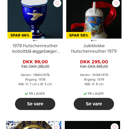
SPAR 66%
SPAR 58%
1978 Hutschenreuther
Juleklokke
koboltblå æggebæger,
Hutschenreuther 1979
Nils Holgersson
DKK 99,00
DKK 295,00
Før: DKK 295,00
Før: DKK 695,00
Varenr.: HBAG1978
Varenr.: XHXK1979
Årgang: 1978
Årgang: 1979
Mål: H: 7 cm x Ø: 5 cm
Mål: H: 8 cm
PÅ LAGER
PÅ LAGER
Se vare
Se vare