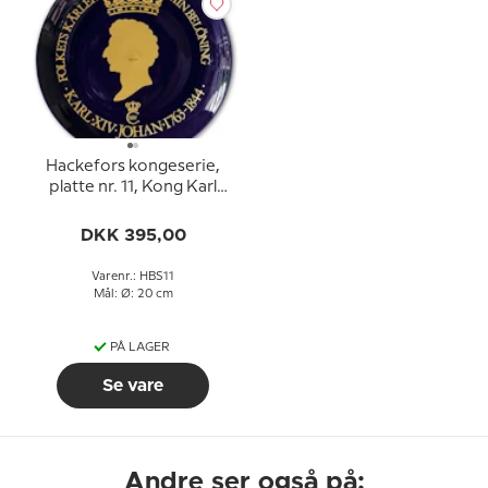
Hackefors kongeserie,
platte nr. 11, Kong Karl
XIV Johan
DKK 395,00
Varenr.: HBS11
Mål: Ø: 20 cm
PÅ LAGER
Se vare
Andre ser også på: