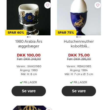
SPAR 60%
SPAR 75%
1980 Arabia Års
Hutschenreuther
æggebæger
koboltblå
påskeæggebæger 1985
DKK 100,00
DKK 75,00
Før: DKK 249,00
Før: DKK 295,00
Varenr.: XAAG1980
Varenr.: RBAG1985
Årgang: 1980
Årgang: 1984
Mål: H: 8 cm
Mål: H: 7 cm x Ø: 5 cm
PÅ LAGER
PÅ LAGER
Se vare
Se vare