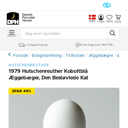
Danish
Porcelain
House
DKK
Kurv
Login
Gemt
MENU
1-2 dages levering
Gratis fragt over DKK 799,-
Forside
Boligindretning
Til Bordet
Æggebægre
Øvri
HUTSCHENREUTHER
1979 Hutschenreuther Koboltblå
Æggebæger, Den Bestøvlede Kat
SPAR 49%