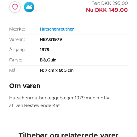
Før:
DKK
295,00
Nu
DKK
149,00
Mærke:
Hutschenreuther
Varenr.:
HBAG1979
Årgang:
1979
Farve:
Blå,Guld
Mål:
H: 7 cm x Ø: 5 cm
Om varen
Hutschenreuther æggebæger 1979 med motiv
af Den Bestøvlende Kat
Tilbehør og relaterede varer