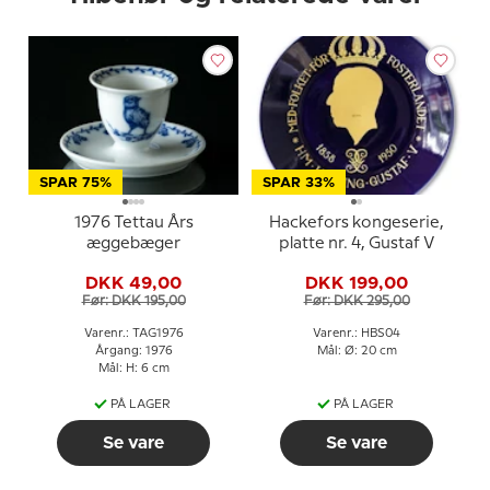
SPAR 75%
SPAR 33%
1976 Tettau Års
Hackefors kongeserie,
æggebæger
platte nr. 4, Gustaf V
DKK 49,00
DKK 199,00
Før: DKK 195,00
Før: DKK 295,00
Varenr.: TAG1976
Varenr.: HBS04
Årgang: 1976
Mål: Ø: 20 cm
Mål: H: 6 cm
PÅ LAGER
PÅ LAGER
Se vare
Se vare