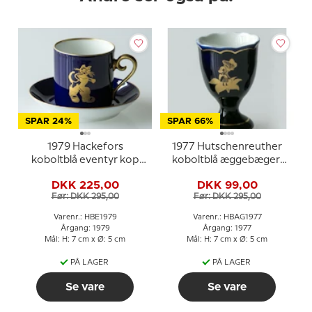
SPAR 24%
SPAR 66%
1979 Hackefors
1977 Hutschenreuther
koboltblå eventyr kop
koboltblå æggebæger,
med underkop, Den
Tommelise
DKK 225,00
DKK 99,00
Bestøvlende Kat
Før: DKK 295,00
Før: DKK 295,00
Varenr.: HBE1979
Varenr.: HBAG1977
Årgang: 1979
Årgang: 1977
Mål: H: 7 cm x Ø: 5 cm
Mål: H: 7 cm x Ø: 5 cm
PÅ LAGER
PÅ LAGER
Se vare
Se vare