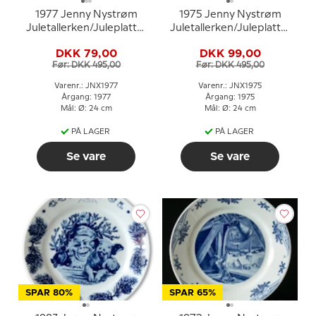
1977 Jenny Nystrøm
1975 Jenny Nystrøm
Juletallerken/Juleplatte,
Juletallerken/Juleplatte,
barn med due
på vej hjem til jul
DKK 79,00
DKK 99,00
Før: DKK 495,00
Før: DKK 495,00
Varenr.: JNX1977
Varenr.: JNX1975
Årgang: 1977
Årgang: 1975
Mål: Ø: 24 cm
Mål: Ø: 24 cm
PÅ LAGER
PÅ LAGER
Se vare
Se vare
SPAR 80%
SPAR 65%