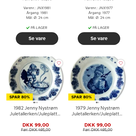
Varenr.: JNX1981
Varenr.: JNX1977
Årgang: 1981
Årgang: 1977
Mål: Ø: 24 cm
Mål: Ø: 24 cm
PÅ LAGER
PÅ LAGER
Se vare
Se vare
SPAR 80%
SPAR 80%
1982 Jenny Nystrøm
1979 Jenny Nystrøm
Juletallerken/Juleplatte,
Juletallerken/Juleplatte,
nisse med grød
nisse fodrer fugle
DKK 99,00
DKK 99,00
Før: DKK 495,00
Før: DKK 495,00