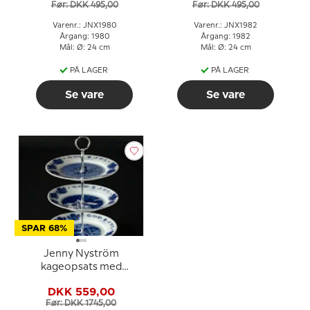
Før: DKK 495,00
Før: DKK 495,00
Varenr.: JNX1980
Varenr.: JNX1982
Årgang: 1980
Årgang: 1982
Mål: Ø: 24 cm
Mål: Ø: 24 cm
PÅ LAGER
PÅ LAGER
Se vare
Se vare
SPAR 68%
Jenny Nyström
kageopsats med
juleplatter, 3 etager
DKK 559,00
Før: DKK 1745,00