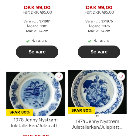
nisse i køkkenet
nisser
DKK 99,00
DKK 99,00
Før: DKK 495,00
Før: DKK 495,00
Varenr.: JNX1981
Varenr.: JNX1976
Årgang: 1981
Årgang: 1976
Mål: Ø: 24 cm
Mål: Ø: 24 cm
PÅ LAGER
PÅ LAGER
Se vare
Se vare
SPAR 80%
SPAR 80%
1978 Jenny Nystrøm
1974 Jenny Nystrøm
Juletallerken/Juleplatte,
Juletallerken/Juleplatte,
børn ved hegn
bedstefar og barnebarn