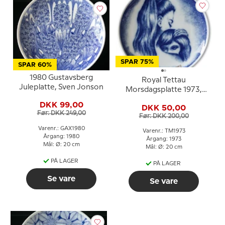
SPAR 75%
SPAR 60%
1980 Gustavsberg
Royal Tettau
Juleplatte, Sven Jonson
Morsdagsplatte 1973,
Mors Dag
DKK 99,00
DKK 50,00
Før: DKK 249,00
Før: DKK 200,00
Varenr.: GAX1980
Varenr.: TM1973
Årgang: 1980
Årgang: 1973
Mål: Ø: 20 cm
Mål: Ø: 20 cm
PÅ LAGER
PÅ LAGER
Se vare
Se vare