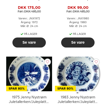
nisse med juleklokke
nisse med kat
DKK 175,00
DKK 99,00
Før: DKK 495,00
Før: DKK 495,00
Varenr.: JNX1972
Varenr.: JNX1980
Årgang: 1972
Årgang: 1980
Mål: Ø: 24 cm
Mål: Ø: 24 cm
PÅ LAGER
PÅ LAGER
Se vare
Se vare
SPAR 80%
SPAR 80%
1975 Jenny Nystrøm
1983 Jenny Nystrøm
Juletallerken/Juleplatte,
Juletallerken/Juleplatte,
på vej hjem til jul
nisse med gris