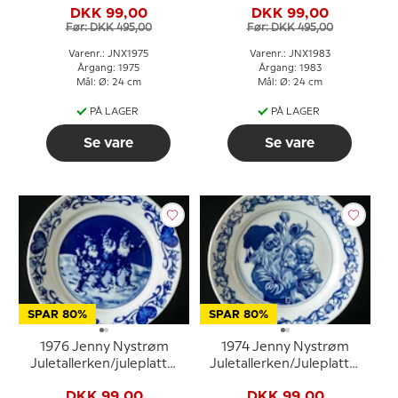
DKK 99,00
DKK 99,00
Før: DKK 495,00
Før: DKK 495,00
Varenr.: JNX1975
Varenr.: JNX1983
Årgang: 1975
Årgang: 1983
Mål: Ø: 24 cm
Mål: Ø: 24 cm
PÅ LAGER
PÅ LAGER
Se vare
Se vare
SPAR 80%
SPAR 80%
1976 Jenny Nystrøm
1974 Jenny Nystrøm
Juletallerken/juleplatte,
Juletallerken/Juleplatte,
nisser
bedstefar og barnebarn
DKK 99,00
DKK 99,00