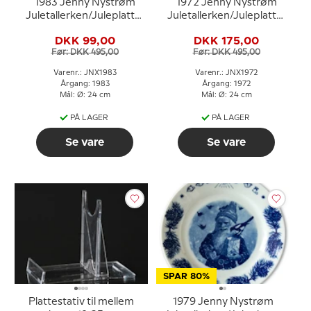
1983 Jenny Nystrøm
1972 Jenny Nystrøm
Juletallerken/Juleplatte,
Juletallerken/Juleplatte,
nisse med gris
nisse med juleklokke
DKK 99,00
DKK 175,00
Før: DKK 495,00
Før: DKK 495,00
Varenr.: JNX1983
Varenr.: JNX1972
Årgang: 1983
Årgang: 1972
Mål: Ø: 24 cm
Mål: Ø: 24 cm
PÅ LAGER
PÅ LAGER
Se vare
Se vare
SPAR 80%
Plattestativ til mellem
1979 Jenny Nystrøm