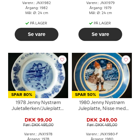
Varenr.: JNX1982
Varenr.: JNX1979
Årgang: 1982
Årgang: 1979
Mål: Ø: 24 cm
Mål: Ø: 24 cm
PÅ LAGER
PÅ LAGER
Se vare
Se vare
SPAR 80%
SPAR 50%
1978 Jenny Nystrøm
1980 Jenny Nystrøm
Juletallerken/Juleplatte,
Juleplatte, Nisse med
børn ved hegn
lanterne i farver
DKK 99,00
DKK 249,00
Før: DKK 495,00
Før: DKK 495,00
Varenr.: JNX1978
Varenr.: JNX1980-F
Årgang: 1978
Årgang: 1980