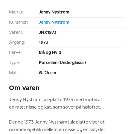
Mærke:
Jenny Nystrøm
Kunstner:
Jenny Nystrøm
Varenr.:
JNX1973
Årgang:
1973
Farve:
Blå og Hvid
Type:
Porcelæn (Underglasur)
Mål:
Ø: 24 cm
Om varen
Jenny Nystrøm juleplatte 1973 med motiv af
en mæt nisse og kat, som sover på høloftet.
Denne 1973 Jenny Nystrøm juleplatte viser et
rørende øjeblik mellem en nisse og en kat, der