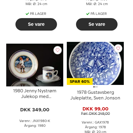
Mål: Ø: 24 cm
Mål: Ø: 24 cm
PÅ LAGER
PÅ LAGER
Se vare
Se vare
SPAR 60%
1980 Jenny Nystrøm
1978 Gustavsberg
Julekop med
Juleplatte, Sven Jonson
kagetallerken, Nisse med
lanterne i farver
DKK 99,00
DKK 349,00
Før: DKK 249,00
Varenr.: JNX1980-K
Varenr.: GAX1978
Årgang: 1980
Årgang: 1978
Mål: Ø: 20 cm