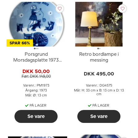
SPAR 66%
Porsgrund
Retro bordlampe i
Morsdagsplatte 1973
messing
med pige og katte
DKK 50,00
DKK 495,00
Før: DKK 149,00
Varenr.: PM1973
Varenr.: DG4575
Årgang: 1973
Mål: H: 33 cm x B: 13 cm x D: 13
cm
Mål: Ø: 13 cm
PÅ LAGER
PÅ LAGER
Se vare
Se vare