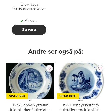
Varenr.: 8993
Mål: H: 36 cm x Ø: 24 cm
PÅ LAGER
Se vare
Andre ser også på:
SPAR 65%
SPAR 80%
1972 Jenny Nystrøm
1980 Jenny Nystrøm
Juletallerken/Juleplatte,
Juletallerken/Juleplatte,