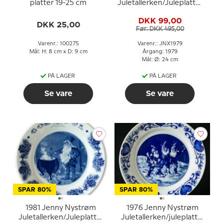
platter 19-25 cm
Juletallerken/Juleplatte,
nisse fodrer fugle
DKK 99,00
DKK 25,00
Før: DKK 495,00
Varenr.: 100275
Varenr.: JNX1979
Mål: H: 8 cm x D: 9 cm
Årgang: 1979
Mål: Ø: 24 cm
PÅ LAGER
PÅ LAGER
Se vare
Se vare
SPAR 80%
SPAR 80%
1981 Jenny Nystrøm
1976 Jenny Nystrøm
Juletallerken/Juleplatte,
Juletallerken/juleplatte,