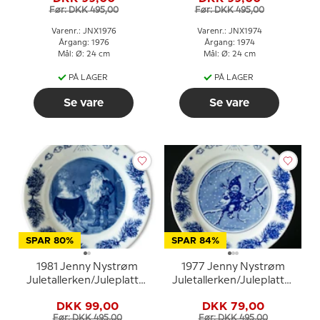
Før: DKK 495,00
Før: DKK 495,00
Varenr.: JNX1976
Varenr.: JNX1974
Årgang: 1976
Årgang: 1974
Mål: Ø: 24 cm
Mål: Ø: 24 cm
PÅ LAGER
PÅ LAGER
Se vare
Se vare
SPAR 80%
SPAR 84%
1981 Jenny Nystrøm
1977 Jenny Nystrøm
Juletallerken/Juleplatte,
Juletallerken/Juleplatte,
nisse i køkkenet
barn med due
DKK 99,00
DKK 79,00
Før: DKK 495,00
Før: DKK 495,00