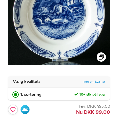
Vælg kvalitet:
Info om kvalitet
1. sortering
10+ stk på lager
Før:
DKK
495,00
Nu
DKK
99,00