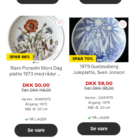
SPAR 66%
SPAR 70%
1979 Gustavsberg
Ravn Porselin Mors Dag
Juleplatte, Sven Jonson
platte 1973 med rådyr og
blomster
DKK 59,00
DKK 50,00
Før: DKK 195,00
Før: DKK 149,00
Varenr.: GAX1979
Varenr.: RAM1973
Årgang: 1979
Årgang: 1973
Mål: Ø: 20 cm
Mål: Ø: 20 cm
PÅ LAGER
PÅ LAGER
Se vare
Se vare