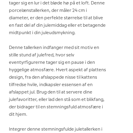
tager sig en lur i det bløde hø på et loft. Denne
porcelænstallerken, der måler 24 cm i
diameter, er den perfekte størrelse til at blive
en fast del af din julemiddag eller et betagende
midtpunkt i din juleudsmykning.
Denne tallerken indfanger med sit motiv en
stille stund af julefred, hvor selv
eventyrfigurerne tager sig en pause i den
hyggelige atmosfære. Hvert aspekt af plattens
design, fra den afslappede nisse til kattens
tilfredse hvile, indkapsler essensen af en
afslappet jul. Brug den til at servere dine
julefavoritter, eller lad den stå som et blikfang,
der bidrager til en stemningsfuld atmosfære i
dit hjem.
Integrer denne stemningsfulde juletallerken i